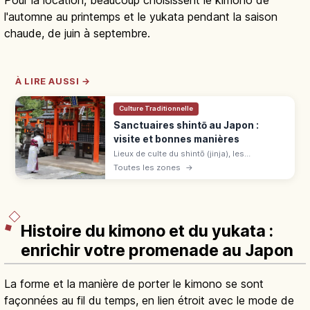
l'automne au printemps et le yukata pendant la saison
chaude, de juin à septembre.
À LIRE AUSSI →
Culture Traditionnelle
Sanctuaires shintō au Japon :
visite et bonnes manières
Lieux de culte du shintō (jinja), les
sanctuaires japonais sont environ 80 000
Toutes les zones
→
dans tout l'archipel. Sens des rites, étapes
de prière et règles à respecter.
Histoire du kimono et du yukata :
enrichir votre promenade au Japon
La forme et la manière de porter le kimono se sont
façonnées au fil du temps, en lien étroit avec le mode de