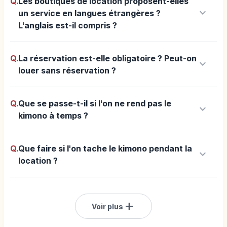
Q.
Les boutiques de location proposent-elles
keyboard_arrow_down
un service en langues étrangères ?
L'anglais est-il compris ?
Q.
La réservation est-elle obligatoire ? Peut-on
keyboard_arrow_down
louer sans réservation ?
Q.
Que se passe-t-il si l'on ne rend pas le
keyboard_arrow_down
kimono à temps ?
Q.
Que faire si l'on tache le kimono pendant la
keyboard_arrow_down
location ?
add
Voir plus