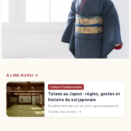
À LIRE AUSSI →
Culture Traditionnelle
Tatami au Japon : règles, gestes et
histoire du sol japonais
Revêtement de sol en jonc igusa typique du
washitsu, le tatami se généralise à l'époque
Toutes les zones
→
Muromachi. Règles : chaussettes, bord,
bagages en ryokan et auberge.