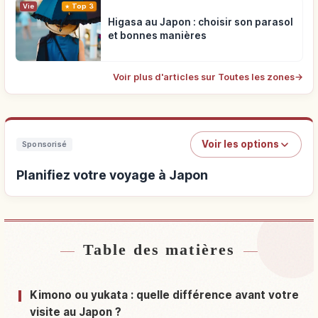
Vie
Top 3
Higasa au Japon : choisir son parasol
et bonnes manières
Voir plus d'articles sur Toutes les zones
→
Voir les options
Sponsorisé
Planifiez votre voyage à Japon
Table des matières
Hébergements près de Japon
↗
Activités à Japon
↗
Kimono ou yukata : quelle différence avant votre
visite au Japon ?