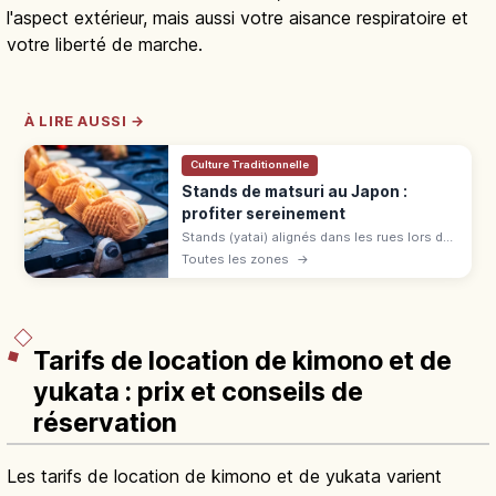
l'aspect extérieur, mais aussi votre aisance respiratoire et
votre liberté de marche.
À LIRE AUSSI →
Culture Traditionnelle
Stands de matsuri au Japon :
profiter sereinement
Stands (yatai) alignés dans les rues lors des
matsuri japonais du printemps à l'automne :
Toutes les zones
→
yakisoba, baby castella et pommes
d'amour. File, commande et paiement.
Tarifs de location de kimono et de
yukata : prix et conseils de
réservation
Les tarifs de location de kimono et de yukata varient