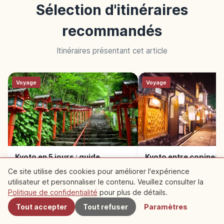
Sélection d'itinéraires
recommandés
Itinéraires présentant cet article
Voyage
Voyage
Kyoto en 5 jours : guide
Kyoto entre copines :
complet et détendu
photos, cafés et kim
Ce site utilise des cookies pour améliorer l'expérience
utilisateur et personnaliser le contenu. Veuillez consulter la
À proximité
Politique de confidentialité
pour plus de détails.
Tout accepter
Tout refuser
Paramètres