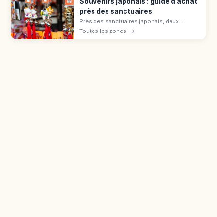
Souvenirs japonais : guide d'achat
près des sanctuaires
Près des sanctuaires japonais, deux
catégories : juyohin sacrés (omamori,
Toutes les zones
→
ofuda) et souvenirs commerciaux (daruma,
sensu). Différence et bagage cabine.