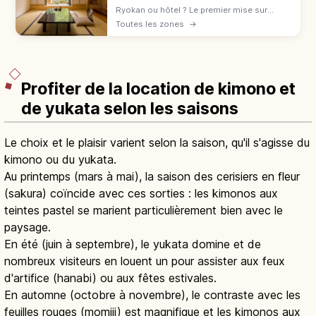
Ryokan ou hôtel ? Le premier mise sur
l'omotenashi : tatami, onsen, yukata,
Toutes les zones
→
kaiseki. L'hôtel offre variété et liberté.
Comparatif pour bien choisir.
Profiter de la location de kimono et
de yukata selon les saisons
Le choix et le plaisir varient selon la saison, qu'il s'agisse du
kimono ou du yukata.
Au printemps (mars à mai), la saison des cerisiers en fleur
(sakura) coïncide avec ces sorties : les kimonos aux
teintes pastel se marient particulièrement bien avec le
paysage.
En été (juin à septembre), le yukata domine et de
nombreux visiteurs en louent un pour assister aux feux
d'artifice (hanabi) ou aux fêtes estivales.
En automne (octobre à novembre), le contraste avec les
feuilles rouges (momiji) est magnifique et les kimonos aux