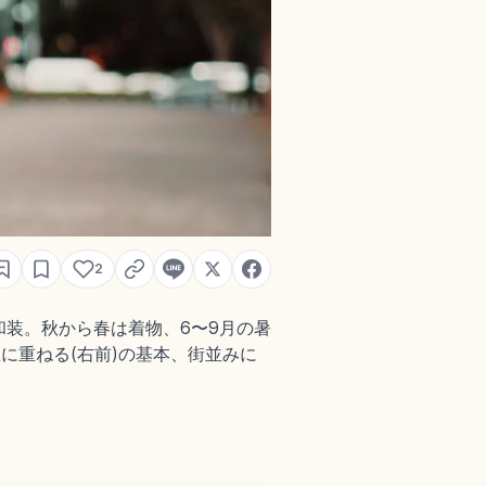
2
装。秋から春は着物、6〜9月の暑
に重ねる(右前)の基本、街並みに