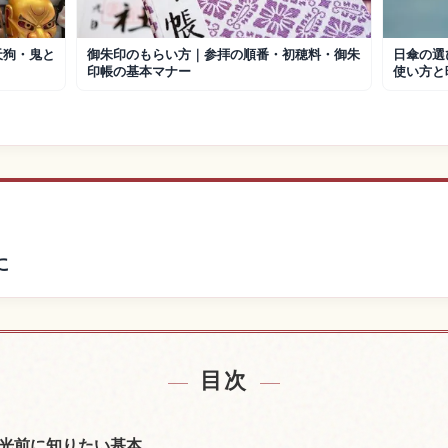
天狗・鬼と
御朱印のもらい方｜参拝の順番・初穂料・御朱
日傘の選
印帳の基本マナー
使い方と
に
宿を探す
日本の体
↗
目次
光前に知りたい基本