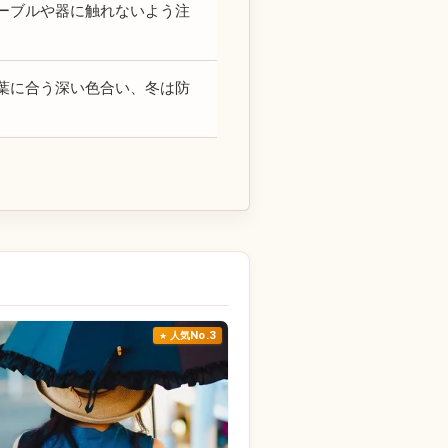
ーブルや器に触れないよう注
葉に合う深い色合い、冬は防
人気No.3