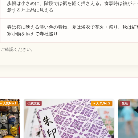
歩幅は小さめに、階段では裾を軽く押さえる。食事時は袖がテ
意すると上品に見える
春は桜に映える淡い色の着物、夏は浴衣で花火・祭り、秋は紅
寒小物を添えて寺社巡り
でご確認ください。
人気No.1
伝統文化
人気No.2
生活