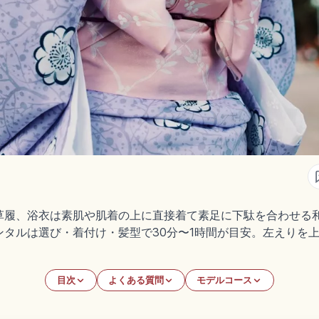
草履、浴衣は素肌や肌着の上に直接着て素足に下駄を合わせる和
タルは選び・着付け・髪型で30分〜1時間が目安。左えりを上
。
目次
よくある質問
モデルコース