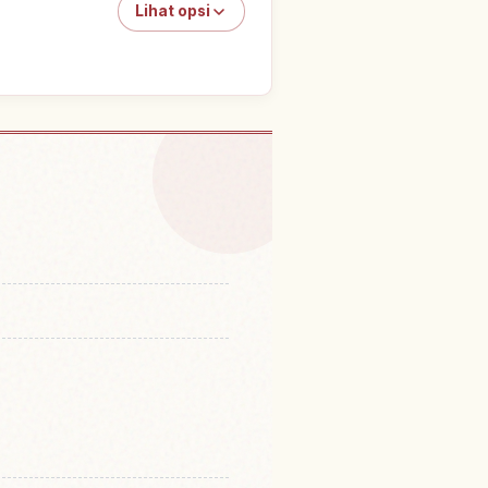
Lihat opsi
 di Omotesando
↗