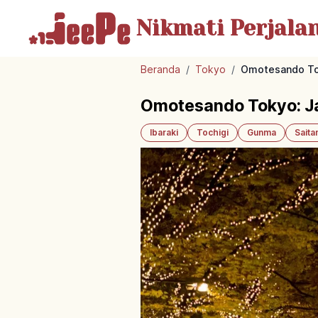
Nikmati Perjala
Beranda
/
Tokyo
/
Omotesando Tok
Omotesando Tokyo: Ja
Ibaraki
Tochigi
Gunma
Sait