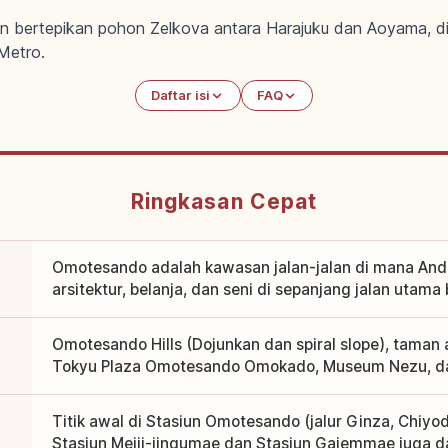
 bertepikan pohon Zelkova antara Harajuku dan Aoyama, dip
Metro.
Daftar isi
FAQ
Ringkasan Cepat
Omotesando adalah kawasan jalan-jalan di mana And
arsitektur, belanja, dan seni di sepanjang jalan utam
Omotesando Hills (Dojunkan dan spiral slope), taman 
Tokyu Plaza Omotesando Omokado, Museum Nezu, da
Titik awal di Stasiun Omotesando (jalur Ginza, Chiy
Stasiun Meiji-jingumae dan Stasiun Gaiemmae juga d