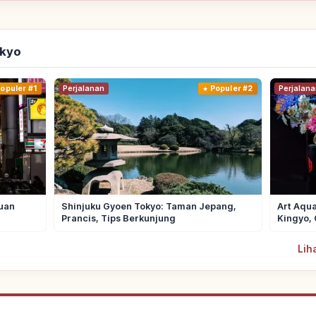
okyo
opuler #1
Perjalanan
Populer #2
Perjalana
uan
Shinjuku Gyoen Tokyo: Taman Jepang,
Art Aqua
Prancis, Tips Berkunjung
Kingyo, 
Lih