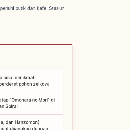
enuhi butik dan kafe. Stasiun
a bisa menikmati
a berderet pohon zelkova
atap "Omohara no Mori" di
n Spiral
oda, dan Hanzomon);
apat dijangkau dengan