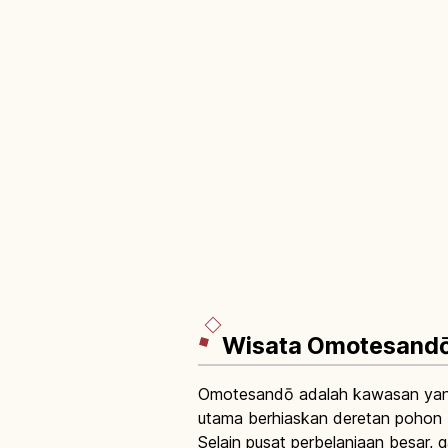
Wisata Omotesandō
Omotesandō adalah kawasan yang 
utama berhiaskan deretan pohon 
Selain pusat perbelanjaan besar, 