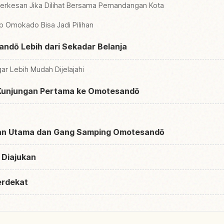
Berkesan Jika Dilihat Bersama Pemandangan Kota
ap Omokado Bisa Jadi Pilihan
ndō Lebih dari Sekadar Belanja
ar Lebih Mudah Dijelajahi
 Kunjungan Pertama ke Omotesandō
lan Utama dan Gang Samping Omotesandō
 Diajukan
erdekat