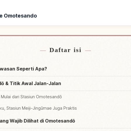
ke Omotesando
ekat Omotesando
Cari aktivitas
↗
Daftar isi
wasan Seperti Apa?
 & Titik Awal Jalan-Jalan
 Mulai dari Stasiun Omotesandō
uku, Stasiun Meiji-Jingūmae Juga Praktis
ang Wajib Dilihat di Omotesandō