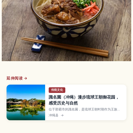
延伸阅读 →
传统文化
識名園（冲绳）漫步琉球王朝御花园，
感受历史与自然
位于那霸市的識名園，是琉球王朝时期作为王族别
邸与接待使节之用而建的庭园，并已列入世界遗
冲绳县
→
产。文章介绍以池塘与六角堂为中心的庭园景观、
红瓦御殿建筑、石桥与石墙、遍布亚热带植物的散
步小径，以及交通方式、参观所需时间和适合拍
照、静心散步的建议。