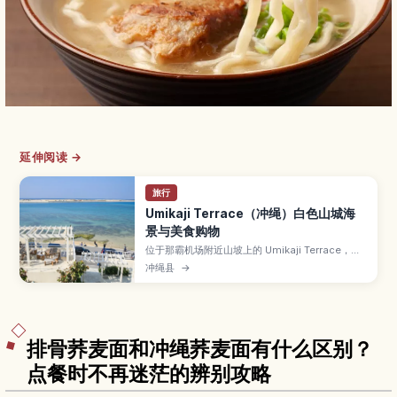
延伸阅读 →
旅行
Umikaji Terrace（冲绳）白色山城海
景与美食购物
位于那霸机场附近山坡上的 Umikaji Terrace，是
白墙建筑层层向海延伸的网红海景商圈。文章介绍
冲绳县
→
可以眺望碧海蓝天的露台、汇集冲绳料理与甜点的
餐厅和咖啡馆、本地手作与艺术小店、看夕阳的最
佳时段与角度，以及交通方式与适合停留的时间规
划。
排骨荞麦面和冲绳荞麦面有什么区别？
点餐时不再迷茫的辨别攻略