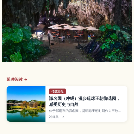
延伸阅读 →
传统文化
識名園（冲绳）漫步琉球王朝御花园，
感受历史与自然
位于那霸市的識名園，是琉球王朝时期作为王族别
邸与接待使节之用而建的庭园，并已列入世界遗
冲绳县
→
产。文章介绍以池塘与六角堂为中心的庭园景观、
红瓦御殿建筑、石桥与石墙、遍布亚热带植物的散
步小径，以及交通方式、参观所需时间和适合拍
照、静心散步的建议。