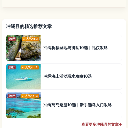
冲绳县的精选推荐文章
旅行
人气No.1
冲绳祈福圣地与御岳10选｜礼仪攻略
旅行
人气No.2
冲绳海上活动玩水攻略10选
旅行
人气No.3
冲绳离岛巡游10选｜新手选岛入门攻略
查看更多冲绳县的文章
→