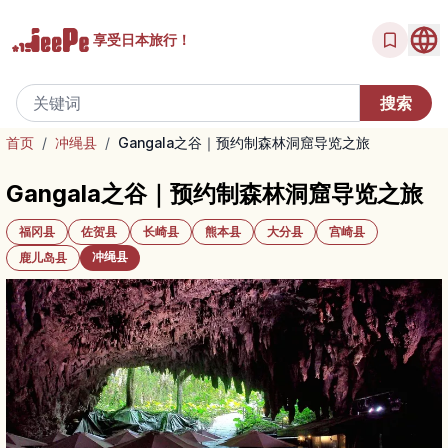
享受
日本旅行！
首页
/
冲绳县
/
Gangala之谷｜预约制森林洞窟导览之旅
Gangala之谷｜预约制森林洞窟导览之旅
福冈县
佐贺县
长崎县
熊本县
大分县
宫崎县
冲绳县
鹿儿岛县