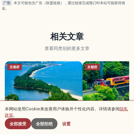
广告
本文可能包含广告（联盟链接），通过链接完成预订时本站可能获得佣
金。
相关文章
查看同类别的更多文章
京都府
京都府
本网站使用Cookie来改善用户体验并个性化内容。详情请参阅
隐私
附近景点
天桥立旅游指南｜京都日本三景之一
京都嵯峨野小火车旅游指
政策
。
的绝美沙洲
景、电车乘坐与交通攻略
全部接受
全部拒绝
设置