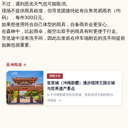
不过，遇到恶劣天气也可能取消。
现场不提供雨具租借，但导览团接待处有出售简易雨衣（均
码），每件300日元。
如果想使用符合自己体型的雨具，自备雨衣会更安心。
在森林中，比起雨伞，能空出双手的雨具有时更便于行走。
导览途中没有洗手间，因此出发前在停车场附近的洗手间提前
如厕也很重要。
延伸阅读 →
传统文化
首里城（冲绳那霸）漫步琉球王国古城
与世界遗产景点
位于冲绳那霸市的首里城，曾是琉球王国的政治与
文化中心，如今被列入世界遗产，是到冲绳必访的
冲绳县
→
人气景点。文章介绍守礼门、正殿遗址、园比屋武
御嶽石门、金城町石板路及俯瞰那霸市区的展望台
等看点，并说明复原工程开放区域、交通方式与周
边散步路线，适合首次造访冲绳的旅人参考。