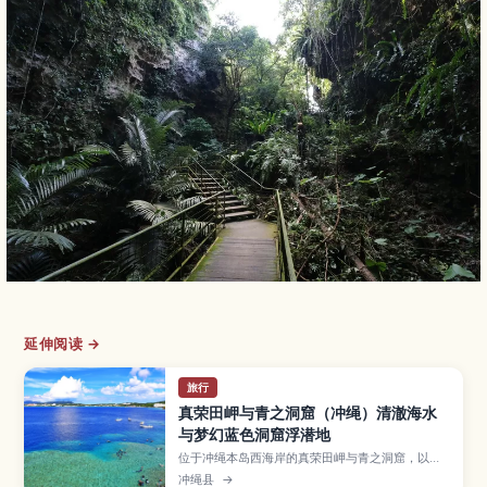
延伸阅读 →
旅行
真荣田岬与青之洞窟（冲绳）清澈海水
与梦幻蓝色洞窟浮潜地
位于冲绳本岛西海岸的真荣田岬与青之洞窟，以透
明海水和梦幻蔚蓝光影而闻名，是人气浮潜与潜水
冲绳县
→