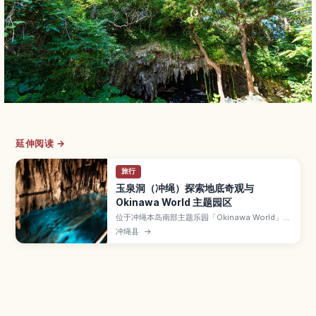
延伸阅读 →
旅行
玉泉洞（冲绳）探索地底奇观与
Okinawa World 主题园区
位于冲绳本岛南部主题乐园「Okinawa World」内
的玉泉洞，是全长超过5公里、其中约890米对游
冲绳县
→
客开放的巨大钟乳石洞。本文介绍数量惊人的钟乳
石景观、被称为“黄金茶室”的金黄色岩壁、地底河
流与湖泊、全年约21℃的凉爽气温，以及参观路
线、所需时间和顺游园区内其他体验方式。