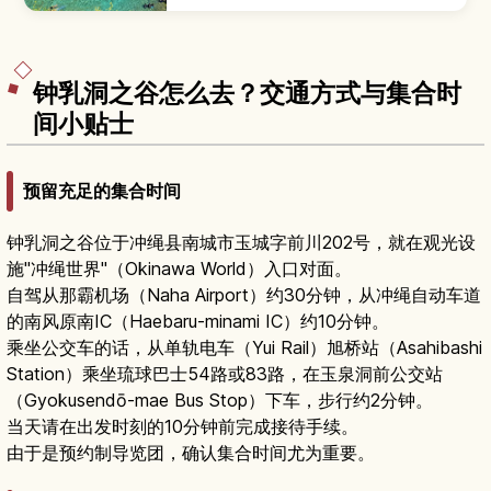
圣地。本文介绍报名前需了解的行程类型、适合初
学者的玩法、最佳季节与时段、必备装备与交通方
式，帮助你安全又尽兴地探索冲绳代表性的海中景
观。
钟乳洞之谷怎么去？交通方式与集合时
间小贴士
预留充足的集合时间
钟乳洞之谷位于冲绳县南城市玉城字前川202号，就在观光设
施"冲绳世界"（Okinawa World）入口对面。
自驾从那霸机场（Naha Airport）约30分钟，从冲绳自动车道
的南风原南IC（Haebaru-minami IC）约10分钟。
乘坐公交车的话，从单轨电车（Yui Rail）旭桥站（Asahibashi
Station）乘坐琉球巴士54路或83路，在玉泉洞前公交站
（Gyokusendō-mae Bus Stop）下车，步行约2分钟。
当天请在出发时刻的10分钟前完成接待手续。
由于是预约制导览团，确认集合时间尤为重要。