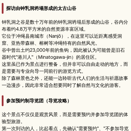
探访由钟乳洞坍塌形成的太古山谷
钟乳洞之谷是数十万年前的钟乳洞坍塌后形成的山谷，谷内分
布着约4.8万平方米的自然资源丰富区域。
它位于冲绳县南城市（Nanjō），在这里可以近距离感受洞
窟、亚热带森林、榕树等冲绳特有的自然风光。
谷中曾出土约23,000年前的鱼钩，因此被认为可能曾是旧石
器时代"港川人"（Minatogawa-jin）的居住区。
这里虽已作为景点进行整备，但并非可以自由走动的地方，而
是需要与专业向导一同前行的游览方式。
除了森林景色之外，还能一边聆听古代人们的生活与祈愿故事
一边漫步，因此非常适合想要同时了解自然与文化的游客。
参加预约制导览团（导览攻略）
这个景点不仅仅是观赏风景，而是需要预约并参加导览团的体
验型旅游。
第一次到访的人，比起看点，先确认"需要预约"、"不参加导览