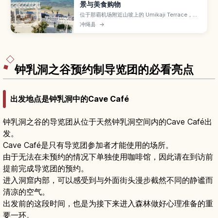
景与美食购物
位于那霸机场附近山坡上的 Umikaji Terrace，是
白墙建筑层层向海延伸的网红海景商圈。文章介绍
冲绳县
→
可以眺望碧海蓝天的露台、汇集冲绳料理与甜点的
餐厅和咖啡馆、本地手作与艺术小店、看夕阳的最
佳时段与角度，以及交通方式与适合停留的时间规
划。
钟乳洞之谷预约制导览团的必看亮点
出发地点是钟乳洞中的Cave Café
钟乳洞之谷的导览团从位于天然钟乳洞空间内的Cave Café出
发。
Cave Café是只有导览团参加者才能使用的场所。
由于无法在未预约的情况下单独使用咖啡馆，因此请在到访前
提前完成导览团的预约。
进入洞窟内部，可以感受到与外面街头漫步截然不同的静谧而
清凉的空气。
出发前的这段时间，也是为接下来进入森林做好心理准备的重
要一环。