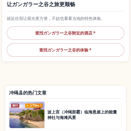
让ガンガラー之谷之旅更顺畅
就近住宿让观光更方便，不妨也看看当地的特色体验。
查找ガンガラー之谷附近的酒店
↗
查找ガンガラー之谷的体验
↗
冲绳县的热门文章
旅行
人气No.1
波上宫（冲绳那霸）临海悬崖上的能量
神社与海滩风景