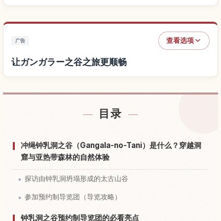
查看选项
广告
让ガンガラー之谷之旅更顺畅
查找ガンガラー之谷附近的酒店
↗
目录
查找ガンガラー之谷的体验
↗
冲绳钟乳洞之谷（Gangala-no-Tani）是什么？穿越洞
窟与亚热带森林的自然体验
探访由钟乳洞坍塌形成的太古山谷
参加预约制导览团（导览攻略）
钟乳洞之谷预约制导览团的必看亮点