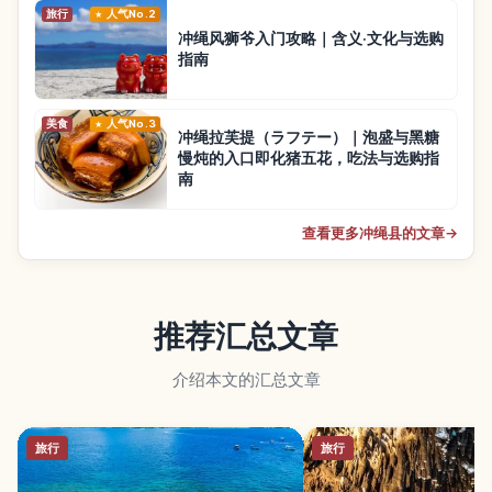
旅行
人气No.2
冲绳风狮爷入门攻略｜含义·文化与选购
指南
美食
人气No.3
冲绳拉芙提（ラフテー）｜泡盛与黑糖
慢炖的入口即化猪五花，吃法与选购指
南
查看更多冲绳县的文章
→
推荐汇总文章
介绍本文的汇总文章
旅行
旅行