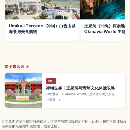
Umikaji Terrace（冲绳）白色山城
玉泉洞（冲绳）探索地底
海景与美食购物
Okinawa World 主题
接下来阅读 →
旅行
冲绳世界｜玉泉洞与琉球文化体验攻略
冲绳世界（Okinawa World）是南城市观光景点，可
游玉泉洞、琉球王国城下町与毒蛇博物公园，体验冲
冲绳县
→
绳自然、文化与传统艺能。
※ 文章内容基于撰写时的信息，可能与当前情况有所不同。此外，我们不保证所发
布内容的准确性和完整性，敬请谅解。