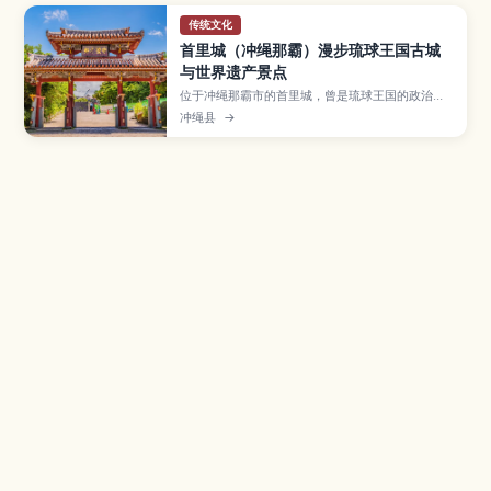
传统文化
首里城（冲绳那霸）漫步琉球王国古城
与世界遗产景点
位于冲绳那霸市的首里城，曾是琉球王国的政治与
文化中心，如今被列入世界遗产，是到冲绳必访的
冲绳县
→
人气景点。文章介绍守礼门、正殿遗址、园比屋武
御嶽石门、金城町石板路及俯瞰那霸市区的展望台
等看点，并说明复原工程开放区域、交通方式与周
边散步路线，适合首次造访冲绳的旅人参考。