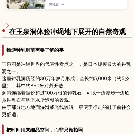
白墙建筑层层向海延伸的网红海景商圈。文章介绍
冲绳县
→
可以眺望碧海蓝天的露台、汇集冲绳料理与甜点的
餐厅和咖啡馆、本地手作与艺术小店、看夕阳的最
佳时段与角度，以及交通方式与适合停留的时间规
划。
在玉泉洞体验冲绳地下展开的自然奇观
畅游钟乳洞前需要了解的事
玉泉洞是冲绳世界的代表性看点之一，是日本规模最大的钟乳
洞之一。
这座钟乳洞历经约30万年岁月形成，全长约5,000米（约5公
里），其中约890米对外开放。
洞内连绵着据说超过100万根的钟乳石，可以一边漫步一边欣
赏钟乳石与地下水所造就的景观。
由于部分地方地面湿滑或光线较暗，穿便于行走的鞋子前往会
更舒适。
把时间用来细品空间，而非只顾拍照