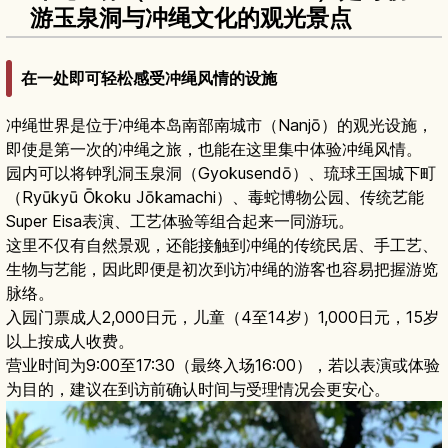
游玉泉洞与冲绳文化的观光景点
在一处即可轻松感受冲绳风情的设施
冲绳世界是位于冲绳本岛南部南城市（Nanjō）的观光设施，
即使是第一次的冲绳之旅，也能在这里集中体验冲绳风情。
园内可以将钟乳洞玉泉洞（Gyokusendō）、琉球王国城下町
（Ryūkyū Ōkoku Jōkamachi）、毒蛇博物公园、传统艺能
Super Eisa表演、工艺体验等组合起来一同游玩。
这里不仅有自然景观，还能接触到冲绳的传统民居、手工艺、
生物与艺能，因此即便是初次到访冲绳的游客也容易把握游览
脉络。
入园门票成人2,000日元，儿童（4至14岁）1,000日元，15岁
以上按成人收费。
营业时间为9:00至17:30（最终入场16:00），若以表演或体验
为目的，建议在到访前确认时间与受理情况会更安心。