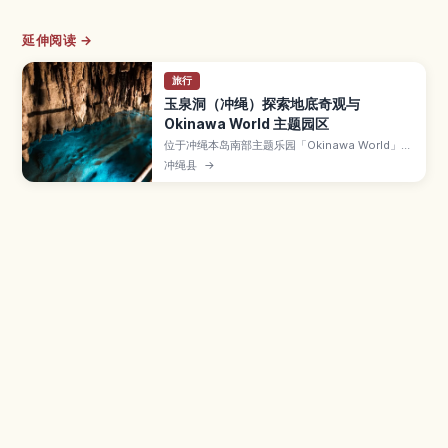
延伸阅读 →
旅行
玉泉洞（冲绳）探索地底奇观与
Okinawa World 主题园区
位于冲绳本岛南部主题乐园「Okinawa World」内
的玉泉洞，是全长超过5公里、其中约890米对游
冲绳县
→
客开放的巨大钟乳石洞。本文介绍数量惊人的钟乳
石景观、被称为“黄金茶室”的金黄色岩壁、地底河
流与湖泊、全年约21℃的凉爽气温，以及参观路
线、所需时间和顺游园区内其他体验方式。