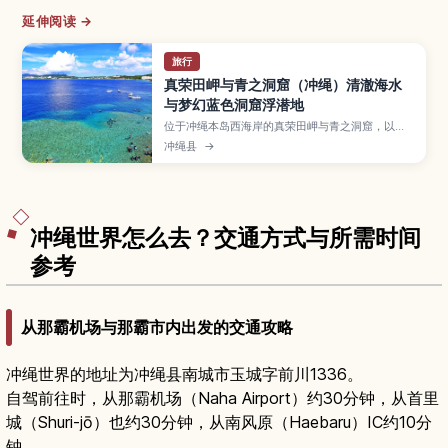
延伸阅读 →
旅行
真荣田岬与青之洞窟（冲绳）清澈海水
与梦幻蓝色洞窟浮潜地
位于冲绳本岛西海岸的真荣田岬与青之洞窟，以透
明海水和梦幻蔚蓝光影而闻名，是人气浮潜与潜水
冲绳县
→
圣地。本文介绍报名前需了解的行程类型、适合初
学者的玩法、最佳季节与时段、必备装备与交通方
式，帮助你安全又尽兴地探索冲绳代表性的海中景
观。
冲绳世界怎么去？交通方式与所需时间
参考
从那霸机场与那霸市内出发的交通攻略
冲绳世界的地址为冲绳县南城市玉城字前川1336。
自驾前往时，从那霸机场（Naha Airport）约30分钟，从首里
城（Shuri-jō）也约30分钟，从南风原（Haebaru）IC约10分
钟。