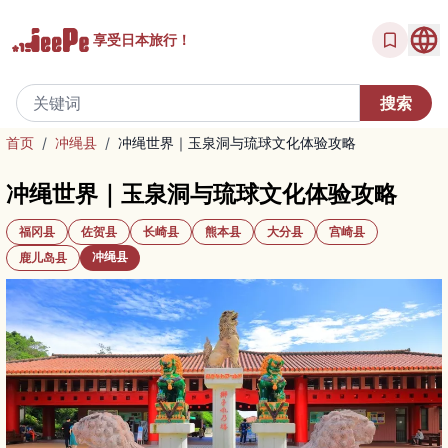
享受
日本旅行！
首页
/
冲绳县
/
冲绳世界｜玉泉洞与琉球文化体验攻略
冲绳世界｜玉泉洞与琉球文化体验攻略
福冈县
佐贺县
长崎县
熊本县
大分县
宫崎县
冲绳县
鹿儿岛县