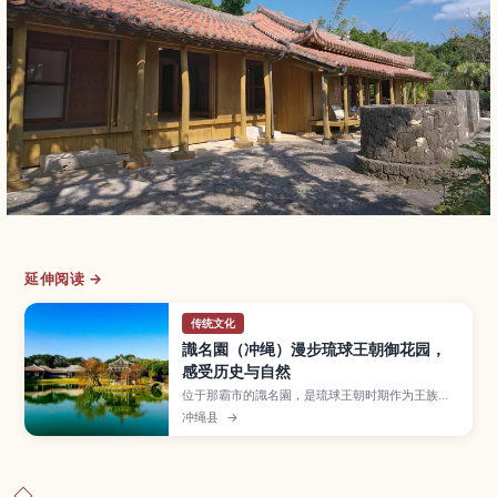
延伸阅读 →
传统文化
識名園（冲绳）漫步琉球王朝御花园，
感受历史与自然
位于那霸市的識名園，是琉球王朝时期作为王族别
邸与接待使节之用而建的庭园，并已列入世界遗
冲绳县
→
产。文章介绍以池塘与六角堂为中心的庭园景观、
红瓦御殿建筑、石桥与石墙、遍布亚热带植物的散
步小径，以及交通方式、参观所需时间和适合拍
照、静心散步的建议。