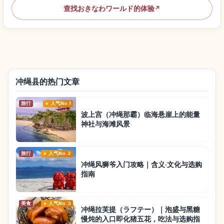
查找おきなわワールド的体验
↗
冲绳县的热门文章
旅行
人气No.1
波上宫（冲绳那霸）临海悬崖上的能量
神社与海滩风景
旅行
人气No.2
冲绳风狮爷入门攻略｜含义·文化与选购
指南
美食
人气No.3
冲绳拉芙提（ラフテー）｜泡盛与黑糖
慢炖的入口即化猪五花，吃法与选购指