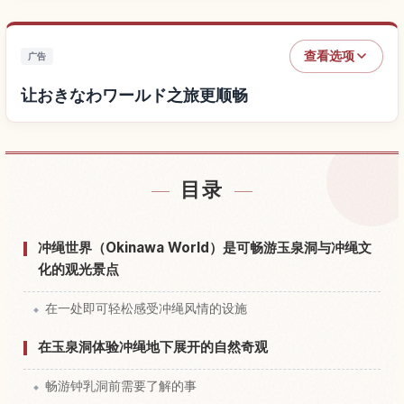
查看选项
广告
让おきなわワールド之旅更顺畅
查找おきなわワールド附近的酒店
↗
目录
查找おきなわワールド的体验
↗
冲绳世界（Okinawa World）是可畅游玉泉洞与冲绳文
化的观光景点
在一处即可轻松感受冲绳风情的设施
在玉泉洞体验冲绳地下展开的自然奇观
畅游钟乳洞前需要了解的事