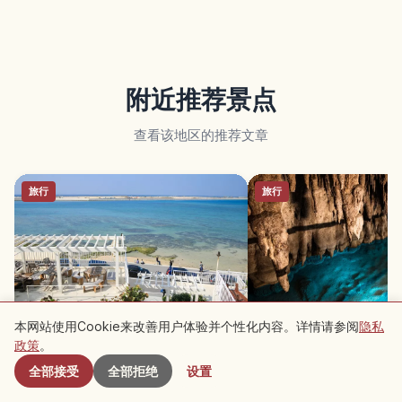
附近推荐景点
查看该地区的推荐文章
旅行
旅行
Umikaji Terrace（冲绳）白色山城
玉泉洞（冲绳）探索地底
本网站使用Cookie来改善用户体验并个性化内容。详情请参阅
隐私
附近景点
海景与美食购物
Okinawa World 主题
政策
。
全部接受
全部拒绝
设置