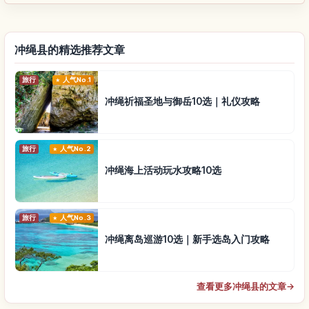
冲绳县的精选推荐文章
旅行
人气No.1
冲绳祈福圣地与御岳10选｜礼仪攻略
旅行
人气No.2
冲绳海上活动玩水攻略10选
旅行
人气No.3
冲绳离岛巡游10选｜新手选岛入门攻略
查看更多冲绳县的文章
→