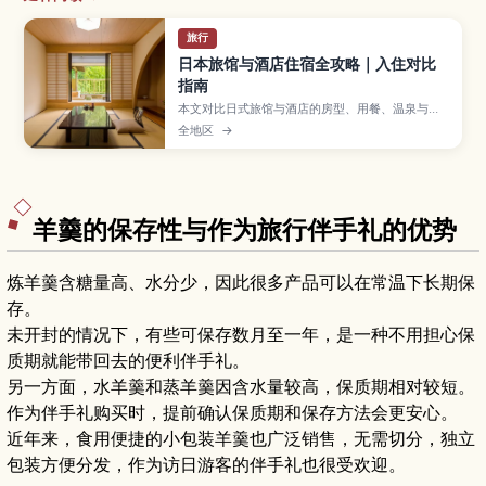
旅行
日本旅馆与酒店住宿全攻略｜入住对比
指南
本文对比日式旅馆与酒店的房型、用餐、温泉与住
宿规则差异，帮助你按行程与需求选对住宿。
全地区
→
羊羹的保存性与作为旅行伴手礼的优势
炼羊羹含糖量高、水分少，因此很多产品可以在常温下长期保
存。
未开封的情况下，有些可保存数月至一年，是一种不用担心保
质期就能带回去的便利伴手礼。
另一方面，水羊羹和蒸羊羹因含水量较高，保质期相对较短。
作为伴手礼购买时，提前确认保质期和保存方法会更安心。
近年来，食用便捷的小包装羊羹也广泛销售，无需切分，独立
包装方便分发，作为访日游客的伴手礼也很受欢迎。