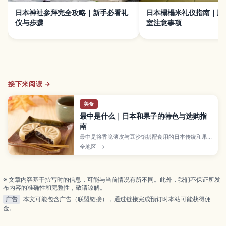
日本神社参拜完全攻略｜新手必看礼
日本榻榻米礼仪指南｜脱
仪与步骤
室注意事项
接下来阅读 →
美食
最中是什么｜日本和果子的特色与选购指
南
最中是将香脆薄皮与豆沙馅搭配食用的日本传统和果
子。本文整理最中的特点、常见种类、选购要点及品
全地区
→
尝技巧，让访日游客也能轻松挑选到适合自己的一
款。
※ 文章内容基于撰写时的信息，可能与当前情况有所不同。此外，我们不保证所发
布内容的准确性和完整性，敬请谅解。
广告
本文可能包含广告（联盟链接），通过链接完成预订时本站可能获得佣
金。