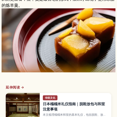
的炼羊羹。
延伸阅读 →
传统文化
日本榻榻米礼仪指南｜脱鞋放包与和室
注意事项
本文梳理榻榻米和室的基本礼仪，包括脱鞋、放