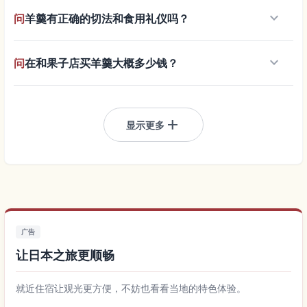
keyboard_arrow_down
问
羊羹有正确的切法和食用礼仪吗？
keyboard_arrow_down
问
在和果子店买羊羹大概多少钱？
add
显示更多
广告
让日本之旅更顺畅
就近住宿让观光更方便，不妨也看看当地的特色体验。