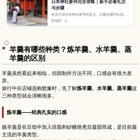
日本神社参拜完全攻略｜新手必看礼仪
与步骤
本文介绍日本神社参拜的意义、正确步骤与礼仪要
点，帮助访日游客避免失礼，更从容地体验神社文
全地区
→
化。
羊羹有哪些种类？炼羊羹、水羊羹、蒸
羊羹的区别
羊羹虽然看起来相似，但因制作方法不同，口感会有很大差
异。
旅行中在店铺选购犹豫时，先了解
炼羊羹、水羊羹、蒸羊羹
这
三种类型就会清晰很多。
炼羊羹——经典扎实的口感
炼羊羹是在豆馅中加入琼脂和砂糖熬煮后凝固而成，是目前最
主流的羊羹类型。