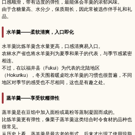
口感顺滑，带有适度的弹性，最能体会羊羹的浓郁风味。
由于含糖量高、水分少，保质期长，因此常被选作伴手礼和礼
品。
水羊羹——柔软清爽，入口即化
水羊羹比炼羊羹含水量更高，口感清爽易入口。
农林水产省也将水羊羹列为夏季和果子的代表，与季节感紧密
相连。
不过，在以福井县（Fukui）为代表的北陆地区
（Hokuriku），冬天围着暖桌吃水羊羹的习惯也很普遍，不同
地区对季节的感受也不尽相同，这也是有趣之处。
蒸羊羹——享受软糯弹性
蒸羊羹是在豆馅中加入面粉或葛粉等蒸制凝固而成的。
比炼羊羹更有弹性，像栗子蒸羊羹这类结合时令食材的品种也
很常见。
从历史上看，蒸羊羹是最古老的形式，后来才出现了使用琼脂