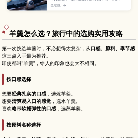
走边吃礼仪与垃圾处理要点，方便新手轻松逛吃。
全地区
→
羊羹怎么选？旅行中的选购实用攻略
第一次挑选羊羹时，不必想得太复杂，从
口感、原料、季节感
这三点入手最为推荐。
即使都叫"羊羹"，给人的印象也会大不相同。
按口感选择
想要
经典扎实的口感
，选炼羊羹。
想要
清爽易入口的感觉
，选水羊羹。
喜欢
略带软糯弹性的口感
，选蒸羊羹。
按原料名称选择