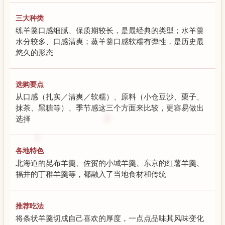
三大种类
练羊羹口感细腻、保质期较长，是最经典的类型；水羊羹
水分较多、口感清爽；蒸羊羹口感软糯有弹性，是历史最
悠久的形态
选购要点
从口感（扎实／清爽／软糯）、原料（小仓豆沙、栗子、
抹茶、黑糖等）、季节感这三个方面来比较，更容易做出
选择
各地特色
北海道的昆布羊羹、佐贺的小城羊羹、东京的红薯羊羹、
福井的丁稚羊羹等，都融入了当地食材和传统
推荐吃法
将条状羊羹切成自己喜欢的厚度，一点点品味其风味变化