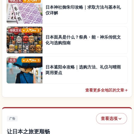
传统文化
人气No.1
日本神社御朱印攻略｜求取方法与基本礼
仪详解
传统文化
人气No.2
日本面具是什么？祭典・能・神乐传统文
化与选购指南
生活
人气No.3
日本遮阳伞攻略｜选购方法、礼仪与晴雨
两用要点
查看更多全地区的文章
→
查看选项
广告
让日本之旅更顺畅