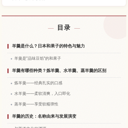
查找日本附近的酒店
↗
目录
查找日本的体验
↗
羊羹是什么？日本和果子的特色与魅力
羊羹是"品味豆馅"的和果子
羊羹有哪些种类？炼羊羹、水羊羹、蒸羊羹的区别
炼羊羹——经典扎实的口感
水羊羹——柔软清爽，入口即化
蒸羊羹——享受软糯弹性
羊羹的历史：名称由来与发展演变