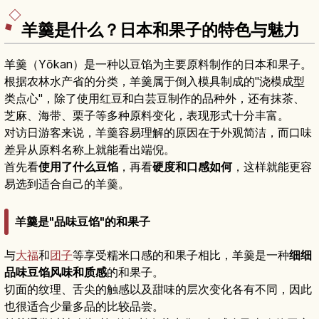
羊羹是什么？日本和果子的特色与魅力
羊羹（Yōkan）是一种以豆馅为主要原料制作的日本和果子。
根据农林水产省的分类，羊羹属于倒入模具制成的"浇模成型
类点心"，除了使用红豆和白芸豆制作的品种外，还有抹茶、
芝麻、海带、栗子等多种原料变化，表现形式十分丰富。
对访日游客来说，羊羹容易理解的原因在于外观简洁，而口味
差异从原料名称上就能看出端倪。
首先看
使用了什么豆馅
，再看
硬度和口感如何
，这样就能更容
易选到适合自己的羊羹。
羊羹是"品味豆馅"的和果子
与
大福
和
团子
等享受糯米口感的和果子相比，羊羹是一种
细细
品味豆馅风味和质感
的和果子。
切面的纹理、舌尖的触感以及甜味的层次变化各有不同，因此
也很适合少量多品的比较品尝。