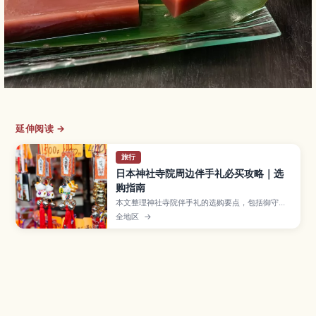
延伸阅读 →
旅行
日本神社寺院周边伴手礼必买攻略｜选
购指南
本文整理神社寺院伴手礼的选购要点，包括御守、
达摩等常见品项，以及店铺礼节与打包注意事项。
全地区
→