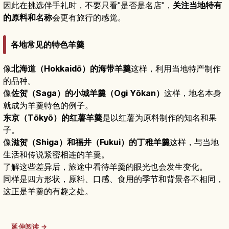
因此在挑选伴手礼时，不要只看"是否是名店"，
关注当地特有
的原料和名称
会更有旅行的感觉。
各地常见的特色羊羹
像
北海道（Hokkaidō）的海带羊羹
这样，利用当地特产制作
的品种。
像
佐贺（Saga）的小城羊羹（Ogi Yōkan）
这样，地名本身
就成为羊羹特色的例子。
东京（Tōkyō）的红薯羊羹
是以红薯为原料制作的知名和果
子。
像
滋贺（Shiga）和福井（Fukui）的丁稚羊羹
这样，与当地
生活和传说紧密相连的羊羹。
了解这些差异后，旅途中看待羊羹的眼光也会发生变化。
同样是四方形状，原料、口感、食用的季节和背景各不相同，
这正是羊羹的有趣之处。
延伸阅读 →