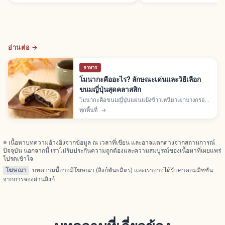
อ่านต่อ →
อาหาร
โมนากะคืออะไร? ลักษณะเด่นและวิธีเลือก
ขนมญี่ปุ่นสุดคลาสสิก
โมนากะคือขนมญี่ปุ่นแผ่นแป้งข้าวเหนียวเผาบางกรอบ
ประกบไส้อังโกะ รูปทรงกลม สี่เหลี่ยม ดอกไม้หรือสัตว์
ทุกพื้นที่
→
ไส้สึบุอังหรือโคชิอัง บางแห่งเสริมโมจิหรือไอศกรีม
※ เนื้อหาบทความอ้างอิงจากข้อมูล ณ เวลาที่เขียน และอาจแตกต่างจากสถานการณ์
ปัจจุบัน นอกจากนี้ เราไม่รับประกันความถูกต้องและความสมบูรณ์ของเนื้อหาที่เผยแพร่
โปรดเข้าใจ
โฆษณา
บทความนี้อาจมีโฆษณา (ลิงก์พันธมิตร) และเราอาจได้รับค่าคอมมิชชัน
จากการจองผ่านลิงก์