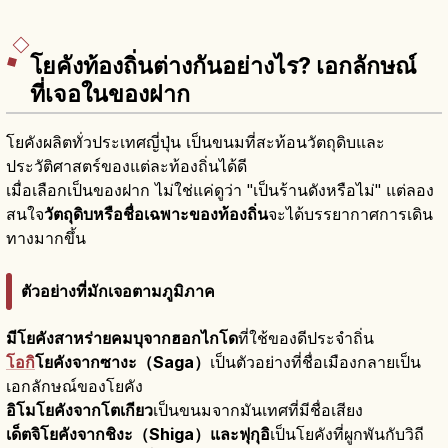
โยคังท้องถิ่นต่างกันอย่างไร? เอกลักษณ์
ที่เจอในของฝาก
โยคังผลิตทั่วประเทศญี่ปุ่น เป็นขนมที่สะท้อนวัตถุดิบและ
ประวัติศาสตร์ของแต่ละท้องถิ่นได้ดี
เมื่อเลือกเป็นของฝาก ไม่ใช่แค่ดูว่า "เป็นร้านดังหรือไม่" แต่ลอง
สนใจ
วัตถุดิบหรือชื่อเฉพาะของท้องถิ่น
จะได้บรรยากาศการเดิน
ทางมากขึ้น
ตัวอย่างที่มักเจอตามภูมิภาค
มีโยคังสาหร่ายคมบุจากฮอกไกโด
ที่ใช้ของดีประจำถิ่น
โอกิ
โยคังจากซางะ（Saga）
เป็นตัวอย่างที่ชื่อเมืองกลายเป็น
เอกลักษณ์ของโยคัง
อิโมโยคังจากโตเกียว
เป็นขนมจากมันเทศที่มีชื่อเสียง
เด็ตจิโยคังจากชิงะ（Shiga）และฟุกุอิ
เป็นโยคังที่ผูกพันกับวิถี