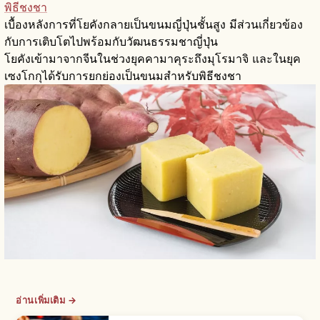
พิธีชงชา
เบื้องหลังการที่โยคังกลายเป็นขนมญี่ปุ่นชั้นสูง มีส่วนเกี่ยวข้อง
กับการเติบโตไปพร้อมกับวัฒนธรรมชาญี่ปุ่น
โยคังเข้ามาจากจีนในช่วงยุคคามาคุระถึงมุโรมาจิ และในยุค
เซงโกกุได้รับการยกย่องเป็นขนมสำหรับพิธีชงชา
อ่านเพิ่มเติม →