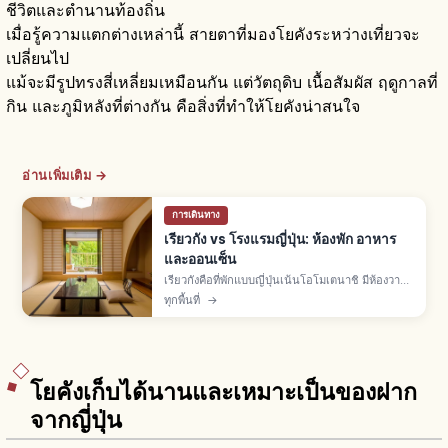
ชีวิตและตำนานท้องถิ่น
เมื่อรู้ความแตกต่างเหล่านี้ สายตาที่มองโยคังระหว่างเที่ยวจะ
เปลี่ยนไป
แม้จะมีรูปทรงสี่เหลี่ยมเหมือนกัน แต่วัตถุดิบ เนื้อสัมผัส ฤดูกาลที่
กิน และภูมิหลังที่ต่างกัน คือสิ่งที่ทำให้โยคังน่าสนใจ
อ่านเพิ่มเติม →
การเดินทาง
เรียวกัง vs โรงแรมญี่ปุ่น: ห้องพัก อาหาร
และออนเซ็น
เรียวกังคือที่พักแบบญี่ปุ่นเน้นโอโมเตนาชิ มีห้องวา
ชิตสึทาทามิ ออนเซ็น ยูกาตะ และอาหารไคเซกิ ส่วน
ทุกพื้นที่
→
โรงแรมมีหลายแบบทั้งธุรกิจ-ซิตี้-รีสอร์ท อิสระ
มากกว่า
โยคังเก็บได้นานและเหมาะเป็นของฝาก
จากญี่ปุ่น