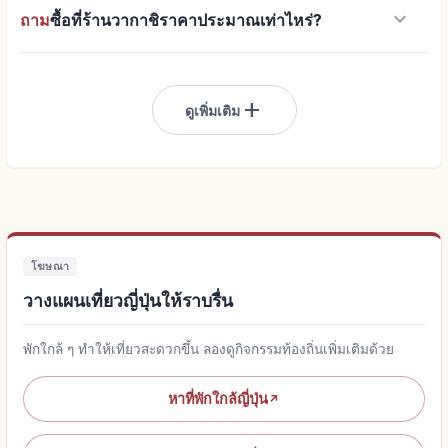
keyboard_arrow_down
ถาม
ซื้อที่ร้านวากาชิราคาประมาณเท่าไหร่?
add
ดูเพิ่มเติม
โฆษณา
วางแผนเที่ยวญี่ปุ่นให้ราบรื่น
พักใกล้ ๆ ทำให้เที่ยวสะดวกขึ้น ลองดูกิจกรรมท้องถิ่นเพิ่มเติมด้วย
หาที่พักใกล้ญี่ปุ่น
↗