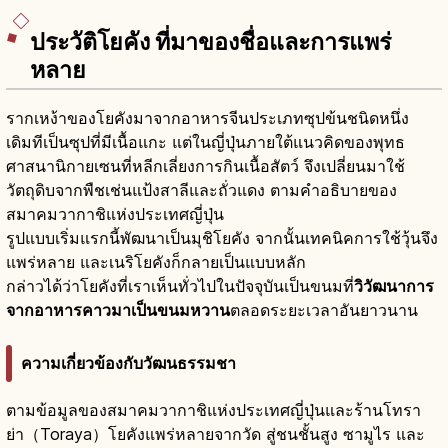
ประวัติโยคัง ที่มาของชื่อและการแพร่
หลาย
รากเหง้าของโยคังมาจากอาหารจีนประเภทซุปข้นชนิดหนึ่ง
เดิมทีเป็นซุปที่มีเนื้อแกะ แต่ในญี่ปุ่นภายใต้แนวคิดของพุทธ
ศาสนานิกายเซนที่หลีกเลี่ยงการกินเนื้อสัตว์ จึงเปลี่ยนมาใช้
วัตถุดิบจากพืชเช่นแป้งสาลีและถั่วแดง ตามคำอธิบายของ
สมาคมวากาชิแห่งประเทศญี่ปุ่น
รูปแบบเริ่มแรกนี้พัฒนาเป็นมุชิโยคัง จากนั้นเทคนิคการใช้วุ้นจึง
แพร่หลาย และเนริโยคังก็กลายเป็นแบบหลัก
กล่าวได้ว่าโยคังที่เราเห็นทั่วไปในปัจจุบันเป็นขนมที่
วิวัฒนาการ
จากอาหารคาวมาเป็นขนมหวาน
ตลอดระยะเวลาอันยาวนาน
ความเกี่ยวข้องกับวัฒนธรรมชา
ตามข้อมูลของสมาคมวากาชิแห่งประเทศญี่ปุ่นและร้านโทรา
ย่า（Toraya）โยคังแพร่หลายจากวัด สู่ชนชั้นสูง ซามูไร และ