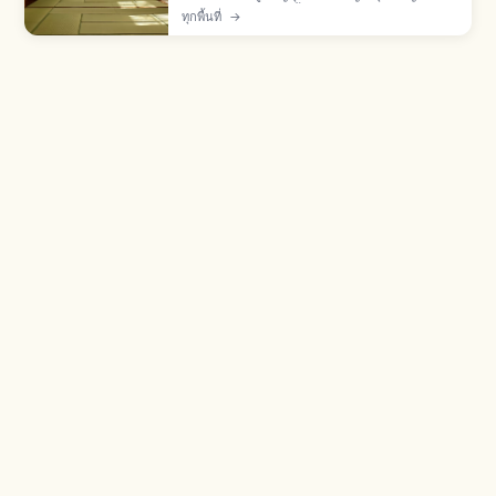
ห้องวาชิตสึ ปูเต็มห้องตั้งแต่ยุคมุโรมาจิ มารยาท: ถอด
ทุกพื้นที่
→
รองเท้าก่อนเข้า ไม่เหยียบขอบทาทามิเบริ ยก
สัมภาระไม่ลาก