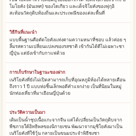
โมโยคัง (มันเทศ) ของโตเกียว และเด็จจิโยคังของฟุกุอิ
สะท้อนวัตถุดิบท้องถิ่นและประเพณีของแต่ละพื้นที่
วิธีกินที่แนะนำ
แบบพื้นฐานคือตัดโยคังแท่งตามความหนาที่ชอบ แล้วค่อย ๆ
ลิ้มรสความเปลี่ยนแปลงของรสชาติ เข้ากันได้ดีไม่เฉพาะชา
ญี่ปุ่น แต่ยังเข้ากับกาแฟด้วย
การเก็บรักษาในฐานะของฝาก
เนริโยคังที่ยังไม่เปิดสามารถเก็บที่อุณหภูมิห้องได้หลายเดือน
ถึงราว 1 ปี แบบห่อชิ้นเล็กพอดีคำแจกง่าย เป็นที่นิยมในหมู่
นักท่องเที่ยวที่มาเยือนญี่ปุ่นด้วย
ประวัติความเป็นมา
เดิมเป็นน้ำซุปเนื้อแกะจากจีน แต่ได้เปลี่ยนเป็นวัตถุดิบจาก
พืชภายใต้อิทธิพลของนิกายเซน พัฒนาจากมุชิโยคังมาเป็น
เนริโยคังที่ใช้วุ้น กลายเป็นขนมประจำพิธีชงชา