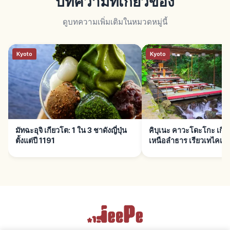
บทความที่เกี่ยวข้อง
ดูบทความเพิ่มเติมในหมวดหมู่นี้
Kyoto
Kyoto
มัทฉะอุจิ เกียวโต: 1 ใน 3 ชาดังญี่ปุ่น
คิบุเนะ คาวะโดะโกะ เกียว
ตั้งแต่ปี 1191
เหนือลำธาร เรียวเทไคเซก