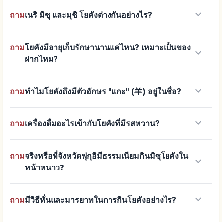
keyboard_arrow_down
ถาม
เนริ มิซุ และมุชิ โยคังต่างกันอย่างไร?
ถาม
โยคังมีอายุเก็บรักษานานแค่ไหน? เหมาะเป็นของ
keyboard_arrow_down
ฝากไหม?
keyboard_arrow_down
ถาม
ทำไมโยคังถึงมีตัวอักษร "แกะ" (羊) อยู่ในชื่อ?
keyboard_arrow_down
ถาม
เครื่องดื่มอะไรเข้ากับโยคังที่มีรสหวาน?
ถาม
จริงหรือที่จังหวัดฟุกุอิมีธรรมเนียมกินมิซุโยคังใน
keyboard_arrow_down
หน้าหนาว?
keyboard_arrow_down
ถาม
มีวิธีหั่นและมารยาทในการกินโยคังอย่างไร?