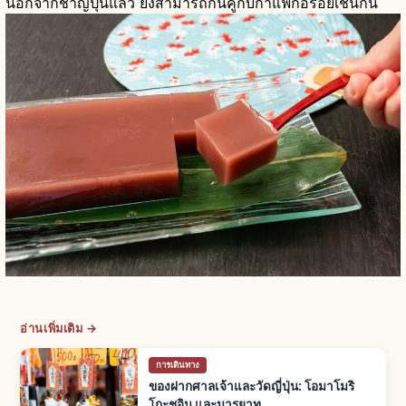
นอกจากชาญี่ปุ่นแล้ว ยังสามารถกินคู่กับกาแฟก็อร่อยเช่นกัน
อ่านเพิ่มเติม →
การเดินทาง
ของฝากศาลเจ้าและวัดญี่ปุ่น: โอมาโมริ
โกะชูอิน และมารยาท