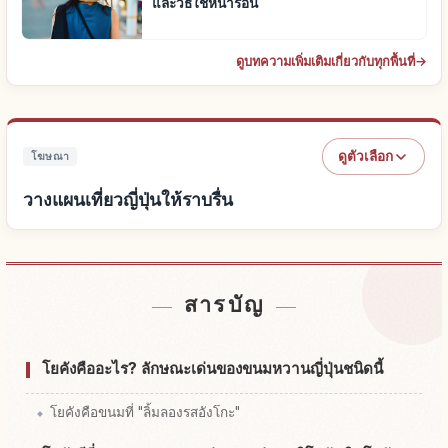
และวิธีใช้หน้าร้อน
ดูบทความเพิ่มเติมเกี่ยวกับทุกพื้นที่
→
ดูตัวเลือก
โฆษณา
วางแผนเที่ยวญี่ปุ่นให้ราบรื่น
หาที่พักใกล้ญี่ปุ่น
↗
สารบัญ
หากิจกรรมในญี่ปุ่น
↗
โยคังคืออะไร? ลักษณะเด่นของขนมหวานญี่ปุ่นชนิดนี้
โยคังคือขนมที่ "ลิ้มลองรสอังโกะ"