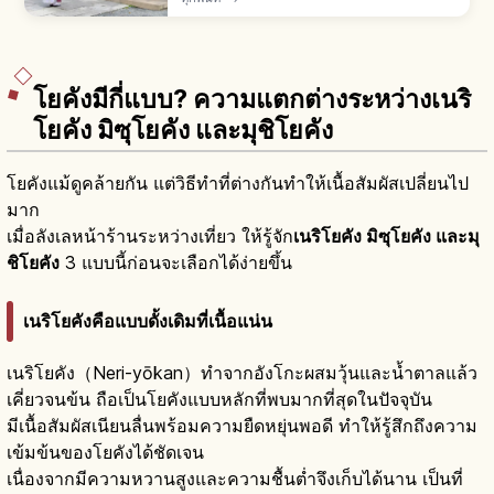
สักการะไฮเด็นด้วย 2 โค้ง 2 ตบมือ 1 โค้ง โอมาโมริ
500-1,000 เยน
โยคังมีกี่แบบ? ความแตกต่างระหว่างเนริ
โยคัง มิซุโยคัง และมุชิโยคัง
โยคังแม้ดูคล้ายกัน แต่วิธีทำที่ต่างกันทำให้เนื้อสัมผัสเปลี่ยนไป
มาก
เมื่อลังเลหน้าร้านระหว่างเที่ยว ให้รู้จัก
เนริโยคัง มิซุโยคัง และมุ
ชิโยคัง
3 แบบนี้ก่อนจะเลือกได้ง่ายขึ้น
เนริโยคังคือแบบดั้งเดิมที่เนื้อแน่น
เนริโยคัง（Neri-yōkan）ทำจากอังโกะผสมวุ้นและน้ำตาลแล้ว
เคี่ยวจนข้น ถือเป็นโยคังแบบหลักที่พบมากที่สุดในปัจจุบัน
มีเนื้อสัมผัสเนียนลื่นพร้อมความยืดหยุ่นพอดี ทำให้รู้สึกถึงความ
เข้มข้นของโยคังได้ชัดเจน
เนื่องจากมีความหวานสูงและความชื้นต่ำจึงเก็บได้นาน เป็นที่