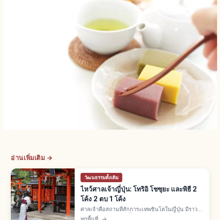
อ่านเพิ่มเติม →
วัฒนธรรมดั้งเดิม
ไหว้ศาลเจ้าญี่ปุ่น: โทริอิ โชซุยะ และพิธี 2
โค้ง 2 ตบ 1 โค้ง
ศาลเจ้าคือสถานที่สักการะเทพชินโตในญี่ปุ่น มีราว
80,000 แห่ง พิธี 3 ขั้น: ลอดโทริอิ ล้างมือโชซุยะ
ทุกพื้นที่
→