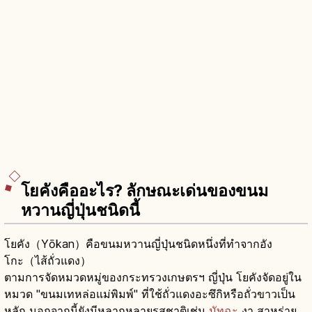
โยคังคืออะไร? ลักษณะเด่นของขนม
หวานญี่ปุ่นชนิดนี้
โยคัง（Yōkan）คือขนมหวานญี่ปุ่นชนิดหนึ่งที่ทำจากอัง
โกะ（ไส้ถั่วแดง）
ตามการจัดหมวดหมู่ของกระทรวงเกษตรฯ ญี่ปุ่น โยคังจัดอยู่ใน
หมวด "ขนมเทหล่อแม่พิมพ์" ที่ใช้ถั่วแดงอะซึกิหรือถั่วขาวเป็น
หลัก นอกจากนี้ยังมีหลากหลายรสชาติเช่น
มัทฉะ
งา สาหร่าย