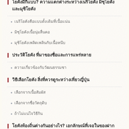
โยคังมีกี่แบบ? ความแตกต่างระหว่างเนริโยคัง มิซุโยคัง
และมุชิโยคัง
เนริโยคังคือแบบดั้งเดิมที่เนื้อแน่น
มิซุโยคังเนื้อนุ่มลื่นคอ
มุชิโยคังเพลิดเพลินกับเนื้อหนึบ
ประวัติโยคัง ที่มาของชื่อและการแพร่หลาย
ความเกี่ยวข้องกับวัฒนธรรมชา
วิธีเลือกโยคัง สิ่งที่ควรดูระหว่างเที่ยวญี่ปุ่น
เลือกจากเนื้อสัมผัส
เลือกจากชื่อวัตถุดิบ
ถ้าไม่แน่ใจวิธีกิน
โยคังท้องถิ่นต่างกันอย่างไร? เอกลักษณ์ที่เจอในของฝาก