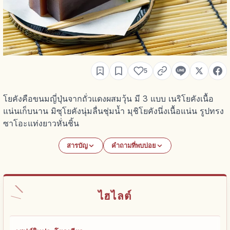
5
โยคังคือขนมญี่ปุ่นจากถั่วแดงผสมวุ้น มี 3 แบบ เนริโยคังเนื้อ
แน่นเก็บนาน มิซุโยคังนุ่มลื่นชุ่มน้ำ มุชิโยคังนึ่งเนื้อแน่น รูปทรง
ซาโอะแท่งยาวหั่นชิ้น
สารบัญ
คำถามที่พบบ่อย
ไฮไลต์