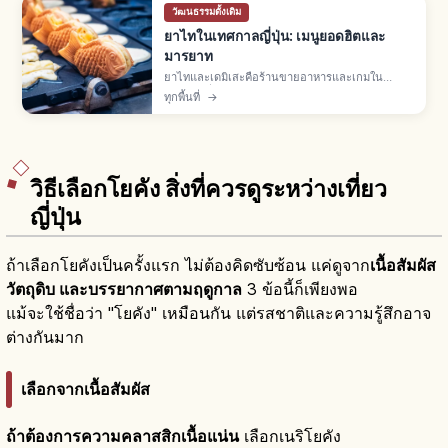
วัฒนธรรมดั้งเดิม
ยาไทในเทศกาลญี่ปุ่น: เมนูยอดฮิตและ
มารยาท
ยาไทและเดมิเสะคือร้านขายอาหารและเกมใน
เทศกาลญี่ปุ่น พบมากเดือนมี.ค.-พ.ย. เมนูยอดฮิตยา
ทุกพื้นที่
→
กิโซบะ เบบี้คาสเทลลา ทาโกะยากิ แอปเปิลเคลือบ
ต่อคิว จ่ายเงินสด ไม่ทิ้งขยะ
วิธีเลือกโยคัง สิ่งที่ควรดูระหว่างเที่ยว
ญี่ปุ่น
ถ้าเลือกโยคังเป็นครั้งแรก ไม่ต้องคิดซับซ้อน แค่ดูจาก
เนื้อสัมผัส
วัตถุดิบ และบรรยากาศตามฤดูกาล
3 ข้อนี้ก็เพียงพอ
แม้จะใช้ชื่อว่า "โยคัง" เหมือนกัน แต่รสชาติและความรู้สึกอาจ
ต่างกันมาก
เลือกจากเนื้อสัมผัส
ถ้าต้องการความคลาสสิกเนื้อแน่น
เลือกเนริโยคัง