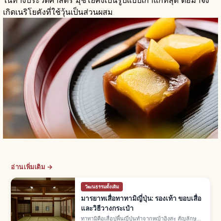
ในทางประวัติศาสตร์ มุชิโยคังเป็นรูปแบบเก่าแก่ที่สุด ต่อมาจึง
เกิดเนริโยคังที่ใช้วุ้นเป็นส่วนผสม
อ่านเพิ่มเติม →
วัฒนธรรมดั้งเดิม
มารยาทเสื่อทาทามิญี่ปุ่น: รองเท้า ขอบเสื่อ
และวิธีวางกระเป๋า
ทาทามิคือเสื่อปูพื้นญี่ปุ่นทำจากหญ้าอิงุสะ สัญลักษณ์