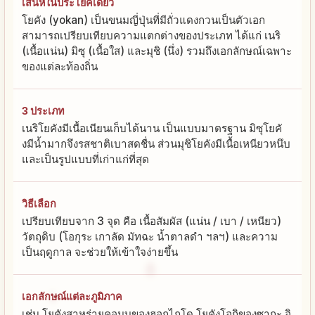
เสน่ห์ในประโยคเดียว
โยคัง (yokan) เป็นขนมญี่ปุ่นที่มีถั่วแดงกวนเป็นตัวเอก
สามารถเปรียบเทียบความแตกต่างของประเภท ได้แก่ เนริ
(เนื้อแน่น) มิซุ (เนื้อใส) และมุชิ (นึ่ง) รวมถึงเอกลักษณ์เฉพาะ
ของแต่ละท้องถิ่น
3 ประเภท
เนริโยคังมีเนื้อเนียนเก็บได้นาน เป็นแบบมาตรฐาน มิซุโยคั
งมีน้ำมากจึงรสชาติเบาสดชื่น ส่วนมุชิโยคังมีเนื้อเหนียวหนึบ
และเป็นรูปแบบที่เก่าแก่ที่สุด
วิธีเลือก
เปรียบเทียบจาก 3 จุด คือ เนื้อสัมผัส (แน่น / เบา / เหนียว)
วัตถุดิบ (โอกุระ เกาลัด มัทฉะ น้ำตาลดำ ฯลฯ) และความ
เป็นฤดูกาล จะช่วยให้เข้าใจง่ายขึ้น
เอกลักษณ์แต่ละภูมิภาค
เช่น โยคังสาหร่ายคอมบุของฮอกไกโด โยคังโอกิของซากะ อิ