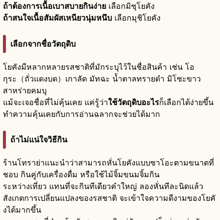
ถ้าต้องการเนื้อเบาสบายกินง่าย
เลือกมิซุโยคัง
ถ้าสนใจเนื้อสัมผัสเหนียวนุ่มหนึบ
เลือกมุชิโยคัง
เลือกจากชื่อวัตถุดิบ
โยคังมีหลากหลายรสชาติที่มักระบุไว้ในชื่อสินค้า เช่น โอ
กุระ（ถั่วแดงบด）เกาลัด มัทฉะ น้ำตาลทรายดำ มิโซะขาว
สาหร่ายคมบุ
แม้จะเจอชื่อที่ไม่คุ้นเคย แค่รู้ว่า
ใช้วัตถุดิบอะไร
ก็เลือกได้ง่ายขึ้น
ทำความคุ้นเคยกับการอ่านฉลากจะช่วยได้มาก
ถ้าไม่แน่ใจวิธีกิน
ร้านโทราย่าแนะนำว่าสามารถหั่นโยคังแบบซาโอะตามขนาดที่
ชอบ กินคู่กับเครื่องดื่ม หรือใช้ไม้จิ้มขนมจิ้มกิน
ระหว่างเที่ยว แทนที่จะกินทีเดียวคำใหญ่ ลองหั่นทีละนิดแล้ว
สังเกตการเปลี่ยนแปลงของรสชาติ จะเข้าใจความดีงามของโยคั
งได้มากขึ้น