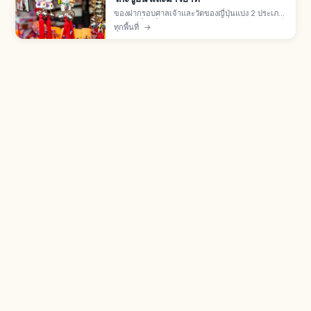
ของฝากรอบศาลเจ้าและวัดของญี่ปุ่นแบ่ง 2 ประเภท:
ของศักดิ์สิทธิ์ในเขตวัด (โอมาโมริ โกะชูอิน เอมะ) ที่
ทุกพื้นที่
→
"ได้รับ" ผ่านฮัตสึโฮเรียว และของฝากที่ "ซื้อ" จาก
ร้านรอบนอก