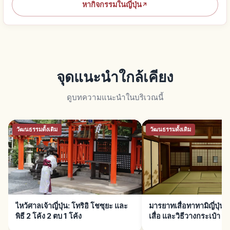
หากิจกรรมในญี่ปุ่น
↗
จุดแนะนำใกล้เคียง
ดูบทความแนะนำในบริเวณนี้
วัฒนธรรมดั้งเดิม
วัฒนธรรมดั้งเดิม
ไหว้ศาลเจ้าญี่ปุ่น: โทริอิ โชซุยะ และ
มารยาทเสื่อทาทามิญี่ปุ่น:
พิธี 2 โค้ง 2 ตบ 1 โค้ง
เสื่อ และวิธีวางกระเป๋า