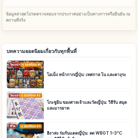
ข้อมูลล่าสุดโปรดตรวจสอบจากประกาศอย่างเป็นทางการหรือยืนยัน ณ
สถานที่จริง
บทความยอดนิยมเกี่ยวกับทุกพื้นที่
วัฒนธรรมดั้งเดิม
ยอดนิยม #1
โอเม็ง หน้ากากญี่ปุ่น: เทศกาล โน และคางุระ
วัฒนธรรมดั้งเดิม
ยอดนิยม #2
โกะชูอิน ของศาลเจ้าและวัดญี่ปุ่น: วิธีรับ สมุด
และมารยาท
ชีวิต
ยอดนิยม #3
ฮิงาสะ ร่มกันแดดญี่ปุ่น: ลด WBGT 1–3°C