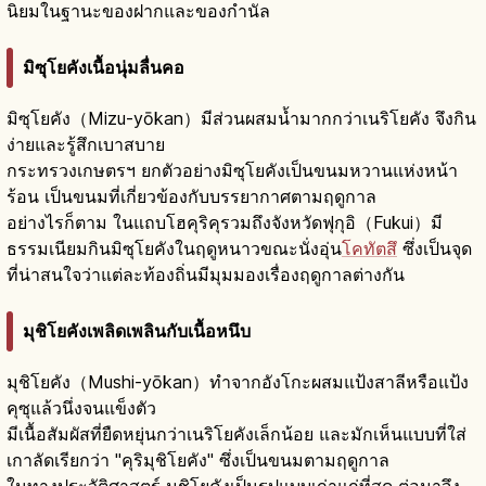
นิยมในฐานะของฝากและของกำนัล
มิซุโยคังเนื้อนุ่มลื่นคอ
มิซุโยคัง（Mizu-yōkan）มีส่วนผสมน้ำมากกว่าเนริโยคัง จึงกิน
ง่ายและรู้สึกเบาสบาย
กระทรวงเกษตรฯ ยกตัวอย่างมิซุโยคังเป็นขนมหวานแห่งหน้า
ร้อน เป็นขนมที่เกี่ยวข้องกับบรรยากาศตามฤดูกาล
อย่างไรก็ตาม ในแถบโฮคุริคุรวมถึงจังหวัดฟุกุอิ（Fukui）มี
ธรรมเนียมกินมิซุโยคังในฤดูหนาวขณะนั่งอุ่น
โคทัตสึ
ซึ่งเป็นจุด
ที่น่าสนใจว่าแต่ละท้องถิ่นมีมุมมองเรื่องฤดูกาลต่างกัน
มุชิโยคังเพลิดเพลินกับเนื้อหนึบ
มุชิโยคัง（Mushi-yōkan）ทำจากอังโกะผสมแป้งสาลีหรือแป้ง
คุซุแล้วนึ่งจนแข็งตัว
มีเนื้อสัมผัสที่ยืดหยุ่นกว่าเนริโยคังเล็กน้อย และมักเห็นแบบที่ใส่
เกาลัดเรียกว่า "คุริมุชิโยคัง" ซึ่งเป็นขนมตามฤดูกาล