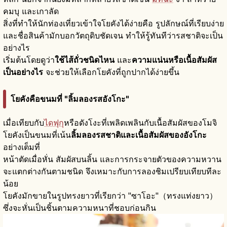
คมบุ และเกาลัด
สิ่งที่ทำให้นักท่องเที่ยวเข้าใจโยคังได้ง่ายคือ รูปลักษณ์ที่เรียบง่าย
และชื่อสินค้ามักบอกวัตถุดิบชัดเจน ทำให้รู้ทันทีว่ารสชาติจะเป็น
อย่างไร
เริ่มต้นโดยดูว่า
ใช้ไส้ถั่วชนิดไหน
และ
ความแน่นหรือเนื้อสัมผัส
เป็นอย่างไร
จะช่วยให้เลือกโยคังที่ถูกปากได้ง่ายขึ้น
โยคังคือขนมที่ "ลิ้มลองรสอังโกะ"
เมื่อเทียบกับ
ไดฟุกุ
หรือดังโงะที่เพลิดเพลินกับเนื้อสัมผัสของโมจิ
โยคังเป็นขนมที่เน้น
ลิ้มลองรสชาติและเนื้อสัมผัสของอังโกะ
อย่างเต็มที่
หน้าตัดเมื่อหั่น สัมผัสบนลิ้น และการกระจายตัวของความหวาน
จะแตกต่างกันตามชนิด จึงเหมาะกับการลองชิมเปรียบเทียบทีละ
น้อย
โยคังมักขายในรูปทรงยาวที่เรียกว่า "ซาโอะ"（ทรงแท่งยาว）
ซึ่งจะหั่นเป็นชิ้นตามความหนาที่ชอบก่อนกิน