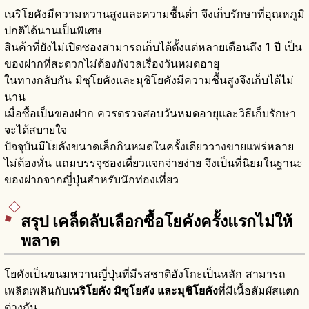
เนริโยคังมีความหวานสูงและความชื้นต่ำ จึงเก็บรักษาที่อุณหภูมิ
ปกติได้นานเป็นพิเศษ
สินค้าที่ยังไม่เปิดซองสามารถเก็บได้ตั้งแต่หลายเดือนถึง 1 ปี เป็น
ของฝากที่สะดวกไม่ต้องกังวลเรื่องวันหมดอายุ
ในทางกลับกัน มิซุโยคังและมุชิโยคังมีความชื้นสูงจึงเก็บได้ไม่
นาน
เมื่อซื้อเป็นของฝาก ควรตรวจสอบวันหมดอายุและวิธีเก็บรักษา
จะได้สบายใจ
ปัจจุบันมีโยคังขนาดเล็กกินหมดในครั้งเดียววางขายแพร่หลาย
ไม่ต้องหั่น แถมบรรจุซองเดี่ยวแจกจ่ายง่าย จึงเป็นที่นิยมในฐานะ
ของฝากจากญี่ปุ่นสำหรับนักท่องเที่ยว
สรุป เคล็ดลับเลือกซื้อโยคังครั้งแรกไม่ให้
พลาด
โยคังเป็นขนมหวานญี่ปุ่นที่มีรสชาติอังโกะเป็นหลัก สามารถ
เพลิดเพลินกับ
เนริโยคัง มิซุโยคัง และมุชิโยคัง
ที่มีเนื้อสัมผัสแตก
ต่างกัน