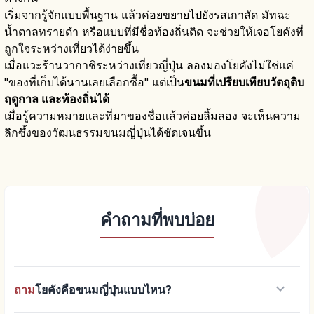
เริ่มจากรู้จักแบบพื้นฐาน แล้วค่อยขยายไปยังรสเกาลัด มัทฉะ
น้ำตาลทรายดำ หรือแบบที่มีชื่อท้องถิ่นติด จะช่วยให้เจอโยคังที่
ถูกใจระหว่างเที่ยวได้ง่ายขึ้น
เมื่อแวะร้านวากาชิระหว่างเที่ยวญี่ปุ่น ลองมองโยคังไม่ใช่แค่
"ของที่เก็บได้นานเลยเลือกซื้อ" แต่เป็น
ขนมที่เปรียบเทียบวัตถุดิบ
ฤดูกาล และท้องถิ่นได้
เมื่อรู้ความหมายและที่มาของชื่อแล้วค่อยลิ้มลอง จะเห็นความ
ลึกซึ้งของวัฒนธรรมขนมญี่ปุ่นได้ชัดเจนขึ้น
คำถามที่พบบ่อย
keyboard_arrow_down
ถาม
โยคังคือขนมญี่ปุ่นแบบไหน?