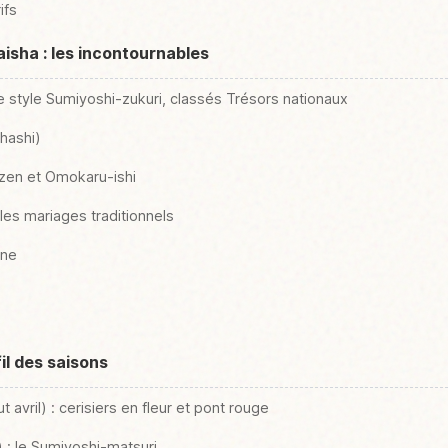
ifs
isha : les incontournables
e style Sumiyoshi-zukuri, classés Trésors nationaux
hashi)
ozen et Omokaru-ishi
les mariages traditionnels
ine
il des saisons
 avril) : cerisiers en fleur et pont rouge
t) : le Sumiyoshi-matsuri