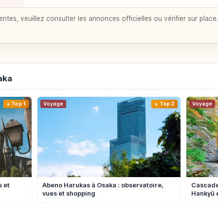
entes, veuillez consulter les annonces officielles ou vérifier sur place.
aka
Top 1
Voyage
Top 2
Voyage
s et
Abeno Harukas à Osaka : observatoire,
Cascade 
vues et shopping
Hankyū e