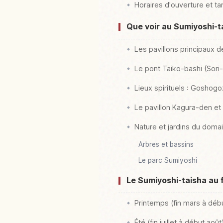
Horaires d'ouverture et tar
Que voir au Sumiyoshi-ta
Les pavillons principaux d
Le pont Taiko-bashi (Sori-
Lieux spirituels : Goshog
Le pavillon Kagura-den et 
Nature et jardins du doma
Arbres et bassins
Le parc Sumiyoshi
Le Sumiyoshi-taisha au f
Printemps (fin mars à début
Été (fin juillet à début aoû