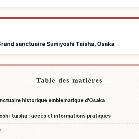
 Grand sanctuaire Sumiyoshi Taisha, Osaka
nd sanctuaire Sumiyoshi
Activités à Grand sanct
↗
 Osaka
Os
Table des matières
anctuaire historique emblématique d'Osaka
shi-taisha : accès et informations pratiques
a