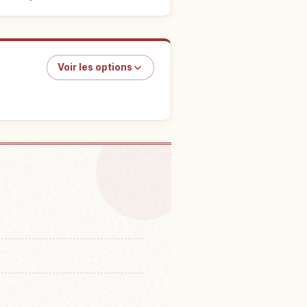
Voir les options
uaire Sumiyoshi Taisha,
↗
aka