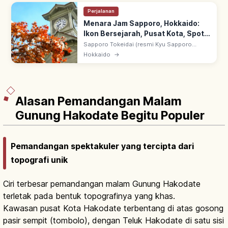
Perjalanan
Menara Jam Sapporo, Hokkaido:
Ikon Bersejarah, Pusat Kota, Spot
Utama
Sapporo Tokeidai (resmi Kyu Sapporo
Nogakko Enbujo): didirikan 1878 sebagai
Hokkaido
→
balai Sapporo Agricultural College. Menara
jam tertua Jepang yang masih beroperasi.
Alasan Pemandangan Malam
Gunung Hakodate Begitu Populer
Pemandangan spektakuler yang tercipta dari
topografi unik
Ciri terbesar pemandangan malam Gunung Hakodate
terletak pada bentuk topografinya yang khas.
Kawasan pusat Kota Hakodate terbentang di atas gosong
pasir sempit (tombolo), dengan Teluk Hakodate di satu sisi