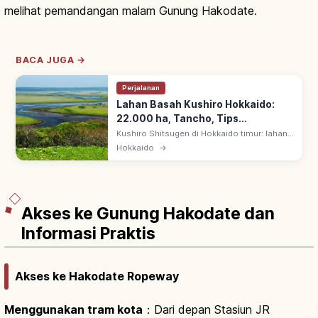
melihat pemandangan malam Gunung Hakodate.
BACA JUGA →
Perjalanan
Lahan Basah Kushiro Hokkaido:
22.000 ha, Tancho, Tips
Berkunjung
Kushiro Shitsugen di Hokkaido timur: lahan
basah terbesar Jepang ~22.000 ha. Ramsar
Hokkaido
→
pertama Jepang 1980; habitat tancho,
Monumen Alam Khusus Nasional.
Akses ke Gunung Hakodate dan
Informasi Praktis
Akses ke Hakodate Ropeway
Menggunakan tram kota
：Dari depan Stasiun JR