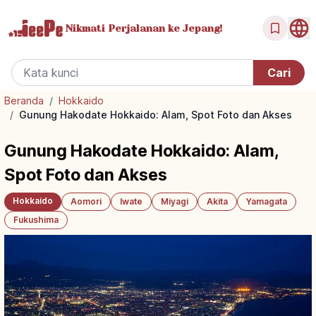
Nikmati Perjalanan
ke Jepang!
Beranda
/
Hokkaido
/
Gunung Hakodate Hokkaido: Alam, Spot Foto dan Akses
Gunung Hakodate Hokkaido: Alam,
Spot Foto dan Akses
Hokkaido
Aomori
Iwate
Miyagi
Akita
Yamagata
Fukushima