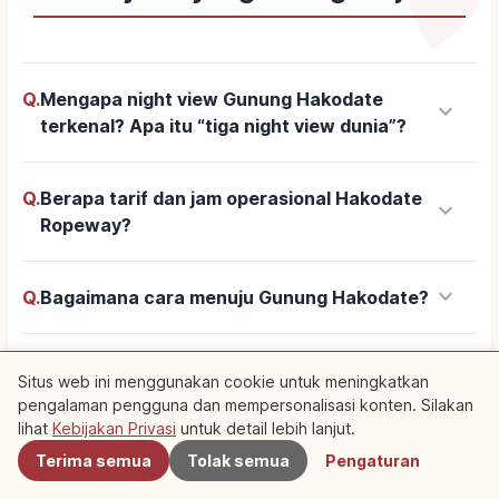
Q.
Mengapa night view Gunung Hakodate
keyboard_arrow_down
terkenal? Apa itu “tiga night view dunia”?
Q.
Berapa tarif dan jam operasional Hakodate
keyboard_arrow_down
Ropeway?
keyboard_arrow_down
Q.
Bagaimana cara menuju Gunung Hakodate?
Q.
Kapan waktu paling indah untuk melihat
keyboard_arrow_down
Situs web ini menggunakan cookie untuk meningkatkan
night view Hakodate?
pengalaman pengguna dan mempersonalisasi konten. Silakan
Terdekat
lihat
Kebijakan Privasi
untuk detail lebih lanjut.
Terima semua
Tolak semua
Pengaturan
Q.
Kapan sebaiknya datang agar tidak terlalu
keyboard_arrow_down
ramai di Gunung Hakodate?