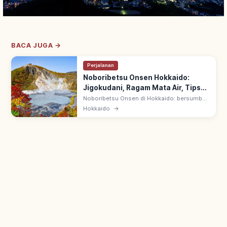
BACA JUGA →
Perjalanan
Noboribetsu Onsen Hokkaido:
Jigokudani, Ragam Mata Air, Tips
Berkunjung
Noboribetsu Onsen di Hokkaido: bersumber
dari Jigokudani (Lembah Neraka) vulkanik
Hokkaido
→
aktif. Dijuluki 'department store onsen'
karena beragam mata air panas.