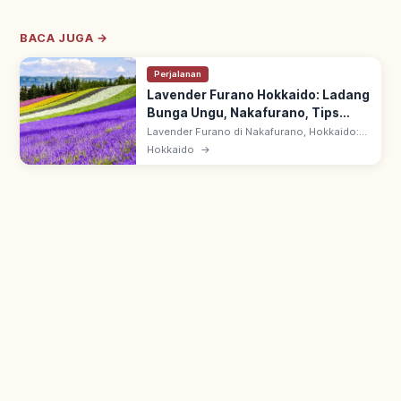
BACA JUGA →
Perjalanan
Lavender Furano Hokkaido: Ladang
Bunga Ungu, Nakafurano, Tips
Berkunjung
Lavender Furano di Nakafurano, Hokkaido:
hamparan bunga ungu cerah destinasi
Hokkaido
→
musim panas. Waktu terbaik akhir Juni–awal
Agustus, puncak pertengahan Juli.