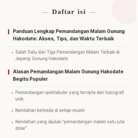
Daftar isi
Cari penginapan dekat Gunung Mount
↗
Hakodate, Hokkaido
Panduan Lengkap Pemandangan Malam Gunung
Cari aktivitas di Gunung Mount Hakodate,
Hakodate: Akses, Tips, dan Waktu Terbaik
↗
Hokkaido
Salah Satu dari Tiga Pemandangan Malam Terbaik di
Jepang: Gunung Hakodate
Alasan Pemandangan Malam Gunung Hakodate
Begitu Populer
Pemandangan spektakuler yang tercipta dari topografi
unik
Keindahan berbeda di setiap musim
Keindahan yang dijuluki “pemandangan malam satu juta
dolar”