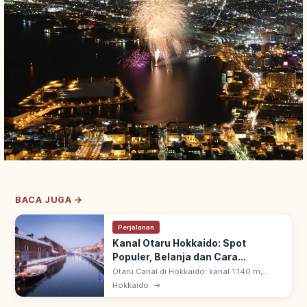
BACA JUGA →
Perjalanan
Kanal Otaru Hokkaido: Spot
Populer, Belanja dan Cara
Berkunjung
Otaru Canal di Hokkaido: kanal 1.140 m,
dibuka 1923. Gudang batu retro di
Hokkaido
→
sepanjangnya & 63 lampu gas menyala saat
senja menciptakan suasana romantis.