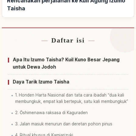
Rencanakan perjalanan ke Kuil Agung Izumo
Taisha
Daftar isi
Cari penginapan dekat Kuil Agung Izumo Taisha
↗
Cari aktivitas di Kuil Agung Izumo Taisha
↗
Apa Itu Izumo Taisha? Kuil Kuno Besar Jepang
untuk Dewa Jodoh
Daya Tarik Izumo Taisha
1. Honden Harta Nasional dan tata cara ibadah “dua kali
membungkuk, empat kali bertepuk, satu kali membungkuk”
2. Ōshimenawa raksasa di Kaguraden
3. Jalan masuk menurun dan deretan pohon pinus
4. Ritual khusus di Kamiarizuki