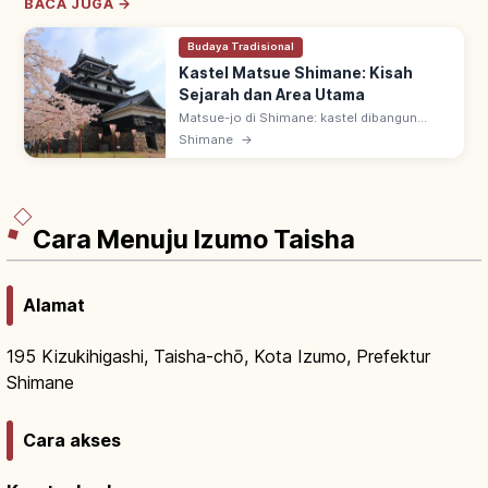
BACA JUGA →
Budaya Tradisional
Kastel Matsue Shimane: Kisah
Sejarah dan Area Utama
Matsue-jo di Shimane: kastel dibangun
1607-1611 oleh Horio Yoshiharu. Salah satu
Shimane
→
12 tenshu asli Jepang & Harta Nasional;
'Chidori-jo', panorama Danau Shinji.
Cara Menuju Izumo Taisha
Alamat
195 Kizukihigashi, Taisha-chō, Kota Izumo, Prefektur
Shimane
Cara akses