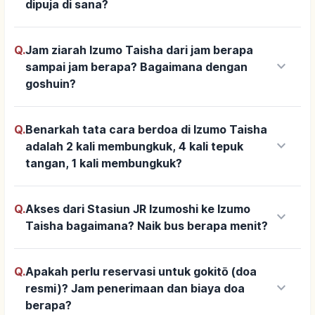
dipuja di sana?
Q.
Jam ziarah Izumo Taisha dari jam berapa
keyboard_arrow_down
sampai jam berapa? Bagaimana dengan
goshuin?
Q.
Benarkah tata cara berdoa di Izumo Taisha
keyboard_arrow_down
adalah 2 kali membungkuk, 4 kali tepuk
tangan, 1 kali membungkuk?
Q.
Akses dari Stasiun JR Izumoshi ke Izumo
keyboard_arrow_down
Taisha bagaimana? Naik bus berapa menit?
Q.
Apakah perlu reservasi untuk gokitō (doa
keyboard_arrow_down
resmi)? Jam penerimaan dan biaya doa
berapa?