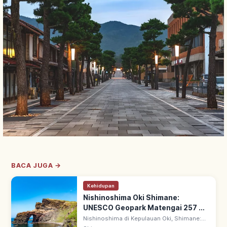
BACA JUGA →
Kehidupan
Nishinoshima Oki Shimane:
UNESCO Geopark Matengai 257 m,
Tips Berkunjung
Nishinoshima di Kepulauan Oki, Shimane:
pulau Dozen UNESCO Global Geopark.