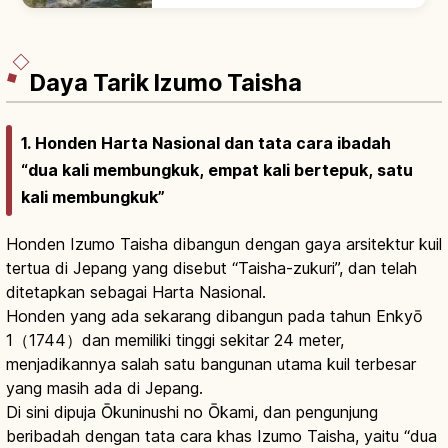
kulit cantik'. Tercatat di Izumo no Kuni
Fudoki era Nara, ryokan & ashiyu khas.
Daya Tarik Izumo Taisha
1. Honden Harta Nasional dan tata cara ibadah
“dua kali membungkuk, empat kali bertepuk, satu
kali membungkuk”
Honden Izumo Taisha dibangun dengan gaya arsitektur kuil
tertua di Jepang yang disebut “Taisha-zukuri”, dan telah
ditetapkan sebagai Harta Nasional.
Honden yang ada sekarang dibangun pada tahun Enkyō
1（1744）dan memiliki tinggi sekitar 24 meter,
menjadikannya salah satu bangunan utama kuil terbesar
yang masih ada di Jepang.
Di sini dipuja Ōkuninushi no Ōkami, dan pengunjung
beribadah dengan tata cara khas Izumo Taisha, yaitu “dua