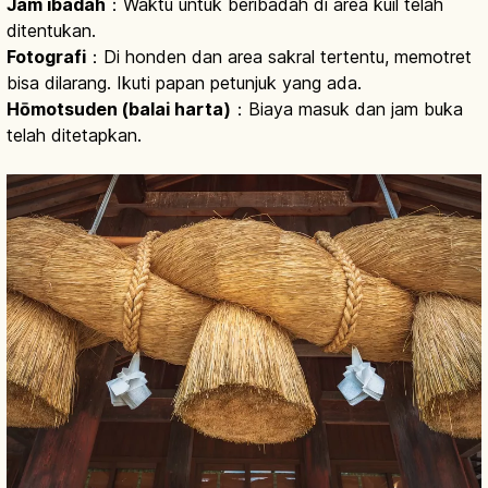
Jam ibadah
：Waktu untuk beribadah di area kuil telah
ditentukan.
Fotografi
：Di honden dan area sakral tertentu, memotret
bisa dilarang. Ikuti papan petunjuk yang ada.
Hōmotsuden (balai harta)
：Biaya masuk dan jam buka
telah ditetapkan.