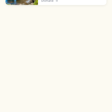
Shimane
→
Tebing Matengai 257 m menjulang ke Laut
Jepang; padang penggembalaan & alam
asri.