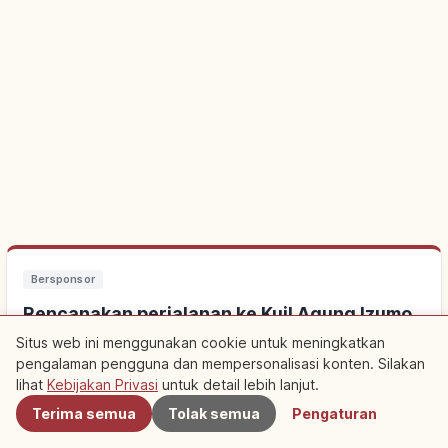
Bersponsor
Rencanakan perjalanan ke Kuil Agung Izumo
Taisha
Situs web ini menggunakan cookie untuk meningkatkan
pengalaman pengguna dan mempersonalisasi konten. Silakan
Terdekat
lihat
Kebijakan Privasi
untuk detail lebih lanjut.
Menginap di dekatnya membuat wisata lebih mudah. Lihat juga
pengalaman lokal.
Terima semua
Tolak semua
Pengaturan