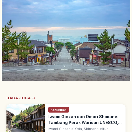
BACA JUGA →
Kehidupan
Iwami Ginzan dan Omori Shimane:
Tambang Perak Warisan UNESCO,
Spot Utama
Iwami Ginzan di Oda, Shimane: situs