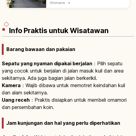
tambang perak warisan UNESCO & kawasan
Shimane
→
Omori bersejarah. Terowongan 'Ryugenji
Mabu' dibuka; rumah samurai & pedagang
Edo.
Info Praktis untuk Wisatawan
Barang bawaan dan pakaian
Sepatu yang nyaman dipakai berjalan
：Pilih sepatu
yang cocok untuk berjalan di jalan masuk kuil dan area
sekitarnya. Ada juga bagian jalan berkerikil.
Kamera
：Wajib dibawa untuk memotret keindahan kuil
dan alam sekitarnya.
Uang receh
：Praktis disiapkan untuk membeli omamori
dan persembahan koin.
Jam kunjungan dan hal yang perlu diperhatikan