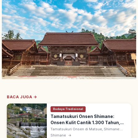
BACA JUGA →
Budaya Tradisional
Tamatsukuri Onsen Shimane:
Onsen Kulit Cantik 1.300 Tahun,
Tips Berkunjung
Tamatsukuri Onsen di Matsue, Shimane:
kawasan onsen 1.300 tahun, dijuluki 'onsen
Shimane
→