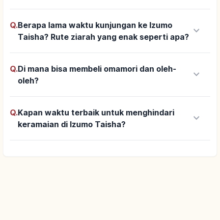
Q.
Berapa lama waktu kunjungan ke Izumo
keyboard_arrow_down
Taisha? Rute ziarah yang enak seperti apa?
Q.
Di mana bisa membeli omamori dan oleh-
keyboard_arrow_down
oleh?
Q.
Kapan waktu terbaik untuk menghindari
keyboard_arrow_down
keramaian di Izumo Taisha?