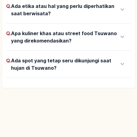
Q.
Ada etika atau hal yang perlu diperhatikan
keyboard_arrow_down
saat berwisata?
Q.
Apa kuliner khas atau street food Tsuwano
keyboard_arrow_down
yang direkomendasikan?
Q.
Ada spot yang tetap seru dikunjungi saat
keyboard_arrow_down
hujan di Tsuwano?