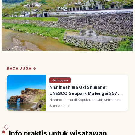
BACA JUGA →
Kehidupan
Nishinoshima Oki Shimane:
UNESCO Geopark Matengai 257 m,
Tips Berkunjung
Nishinoshima di Kepulauan Oki, Shimane:
pulau Dozen UNESCO Global Geopark.
Shimane
→
Tebing Matengai 257 m menjulang ke Laut
Jepang; padang penggembalaan & alam
asri.
Info praktis untuk wisatawan