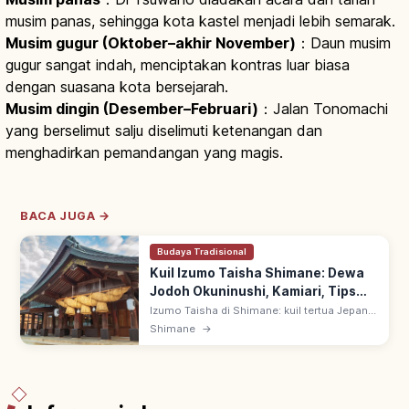
musim panas, sehingga kota kastel menjadi lebih semarak.
Musim gugur (Oktober–akhir November)
：Daun musim
gugur sangat indah, menciptakan kontras luar biasa
dengan suasana kota bersejarah.
Musim dingin (Desember–Februari)
：Jalan Tonomachi
yang berselimut salju diselimuti ketenangan dan
menghadirkan pemandangan yang magis.
BACA JUGA →
Budaya Tradisional
Kuil Izumo Taisha Shimane: Dewa
Jodoh Okuninushi, Kamiari, Tips
Berkunjung
Izumo Taisha di Shimane: kuil tertua Jepang,
memuja Okuninushi no Okami sebagai dewa
Shimane
→
jodoh (enmusubi). Bulan 10 lunar dewa
Jepang berkumpul, Kamiarizuki.