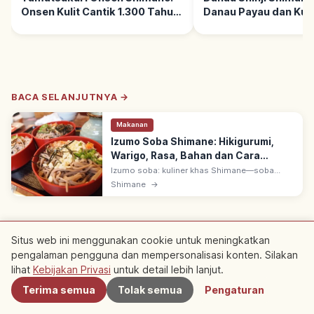
Onsen Kulit Cantik 1.300 Tahun,
Danau Payau dan Kuli
Tips Berkunjung
Shijimi
BACA SELANJUTNYA →
Makanan
Izumo Soba Shimane: Hikigurumi,
Warigo, Rasa, Bahan dan Cara
Menikmati
Izumo soba: kuliner khas Shimane—soba
aroma kuat dibuat metode hikigurumi (giling
Shimane
→
biji bersama kulit). Dua gaya: warigo (dingin) &
kamaage (hangat).
※ Konten artikel didasarkan pada informasi pada saat penulisan dan
Situs web ini menggunakan cookie untuk meningkatkan
mungkin berbeda dari situasi saat ini. Selain itu, kami tidak menjamin
keakuratan dan kelengkapan konten yang dipublikasikan, harap
pengalaman pengguna dan mempersonalisasi konten. Silakan
Terdekat
dimaklumi.
lihat
Kebijakan Privasi
untuk detail lebih lanjut.
Bersponsor
Artikel ini mungkin berisi iklan (tautan afiliasi); kami dapat
Terima semua
Tolak semua
Pengaturan
memperoleh komisi dari pemesanan melalui tautan tersebut.