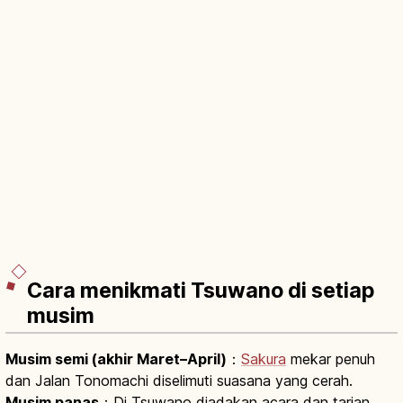
Cara menikmati Tsuwano di setiap
musim
Musim semi (akhir Maret–April)
：
Sakura
mekar penuh
dan Jalan Tonomachi diselimuti suasana yang cerah.
Musim panas
：Di Tsuwano diadakan acara dan tarian