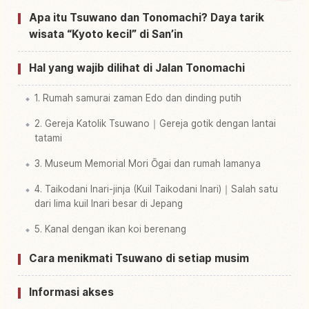
Cari aktivitas di Tonomachi
↗
Apa itu Tsuwano dan Tonomachi? Daya tarik
wisata “Kyoto kecil” di San’in
Hal yang wajib dilihat di Jalan Tonomachi
1. Rumah samurai zaman Edo dan dinding putih
2. Gereja Katolik Tsuwano｜Gereja gotik dengan lantai
tatami
3. Museum Memorial Mori Ōgai dan rumah lamanya
4. Taikodani Inari-jinja (Kuil Taikodani Inari)｜Salah satu
dari lima kuil Inari besar di Jepang
5. Kanal dengan ikan koi berenang
Cara menikmati Tsuwano di setiap musim
Informasi akses