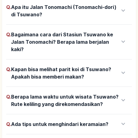
Q.
Apa itu Jalan Tonomachi (Tonomachi-dori)
keyboard_arrow_down
di Tsuwano?
Q.
Bagaimana cara dari Stasiun Tsuwano ke
keyboard_arrow_down
Jalan Tonomachi? Berapa lama berjalan
kaki?
Q.
Kapan bisa melihat parit koi di Tsuwano?
keyboard_arrow_down
Apakah bisa memberi makan?
Q.
Berapa lama waktu untuk wisata Tsuwano?
keyboard_arrow_down
Rute keliling yang direkomendasikan?
keyboard_arrow_down
Q.
Ada tips untuk menghindari keramaian?