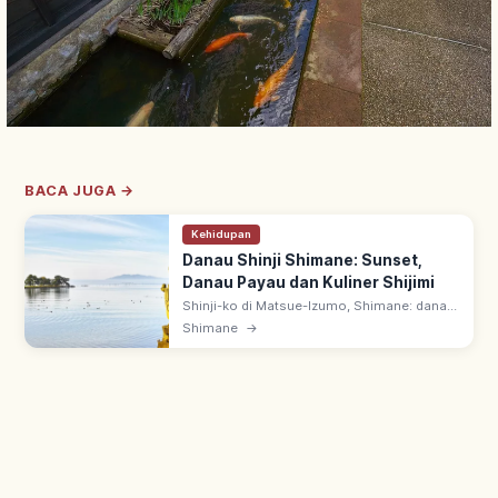
BACA JUGA →
Kehidupan
Danau Shinji Shimane: Sunset,
Danau Payau dan Kuliner Shijimi
Shinji-ko di Matsue-Izumo, Shimane: danau
payau 79 km² terbesar ke-7 Jepang.
Shimane
→
Tersambung Laut Jepang; kerang shijimi,
suzuki & unagi; 100 Matahari Terbenam Top.