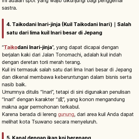
Ini adalah spot yang wajib dikunjungi bagi penggemar
sastra.
4. Taikodani Inari-jinja (Kuil Taikodani Inari)｜Salah
satu dari lima kuil Inari besar di Jepang
“
Taiko
dani Inari-jinja
”, yang dapat dicapai dengan
berjalan kaki dari Jalan Tonomachi, adalah kuil indah
dengan deretan torii merah terang.
Kuil ini termasuk salah satu dari lima Inari besar di Jepang
dan dikenal membawa keberuntungan dalam bisnis serta
nasib baik.
Umumnya ditulis “Inari”, tetapi di sini digunakan penulisan
“Inari” dengan karakter “成”, yang konon mengandung
makna agar permohonan terkabul.
Karena berada di lereng
gunung
, dari area kuil Anda dapat
melihat kota Tsuwano secara menyeluruh.
5. Kanal dengan ikan koi berenang