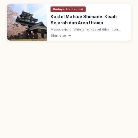
Budaya Tradisional
Kastel Matsue Shimane: Kisah
Sejarah dan Area Utama
Matsue-jo di Shimane: kastel dibangun
1607-1611 oleh Horio Yoshiharu. Salah satu
Shimane
→
12 tenshu asli Jepang & Harta Nasional;
'Chidori-jo', panorama Danau Shinji.