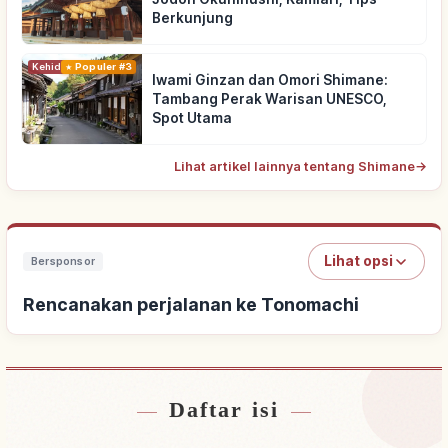
Berkunjung
Kehidupan
Populer #3
Iwami Ginzan dan Omori Shimane:
Tambang Perak Warisan UNESCO,
Spot Utama
Lihat artikel lainnya tentang Shimane
→
Lihat opsi
Bersponsor
Rencanakan perjalanan ke Tonomachi
Daftar isi
Cari penginapan dekat Tonomachi
↗