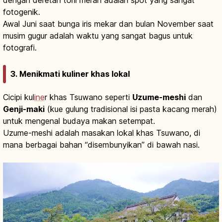
dengan deretan torii merah adalah spot yang sangat
fotogenik.
Awal Juni saat bunga iris mekar dan bulan November saat
musim gugur adalah waktu yang sangat bagus untuk
fotografi.
3. Menikmati kuliner khas lokal
Cicipi kul
ine
r khas Tsuwano seperti
Uzume-meshi
dan
Genji-maki
(kue gulung tradisional isi pasta kacang merah)
untuk mengenal budaya makan setempat.
Uzume-meshi adalah masakan lokal khas Tsuwano, di
mana berbagai bahan “disembunyikan” di bawah nasi.