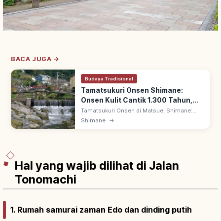
BACA JUGA →
Budaya Tradisional
Tamatsukuri Onsen Shimane:
Onsen Kulit Cantik 1.300 Tahun,
Tips Berkunjung
Tamatsukuri Onsen di Matsue, Shimane:
kawasan onsen 1.300 tahun, dijuluki 'onsen
Shimane
→
kulit cantik'. Tercatat di Izumo no Kuni
Fudoki era Nara, ryokan & ashiyu khas.
Hal yang wajib dilihat di Jalan
Tonomachi
1. Rumah samurai zaman Edo dan dinding putih