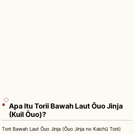
Apa Itu Torii Bawah Laut Ōuo Jinja
(Kuil Ōuo)?
Torii Bawah Laut Ōuo Jinja (Ōuo Jinja no Kaichū Torii)