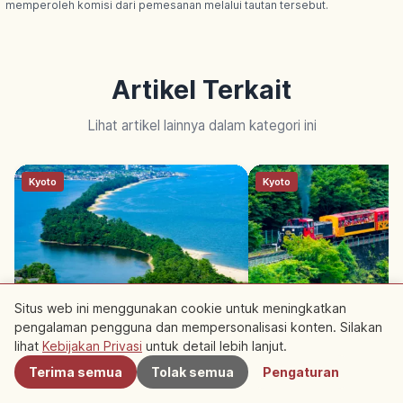
memperoleh komisi dari pemesanan melalui tautan tersebut.
Artikel Terkait
Lihat artikel lainnya dalam kategori ini
Kyoto
Kyoto
Situs web ini menggunakan cookie untuk meningkatkan
Amanohashidate Kyoto: Nihon
Sagano Torokko Trai
pengalaman pengguna dan mempersonalisasi konten. Silakan
Terdekat
Sankei, Gosong Pasir 3,6 km
Kereta Wisata Lemba
lihat
Kebijakan Privasi
untuk detail lebih lanjut.
Hozugawa, Tips Berk
Terima semua
Tolak semua
Pengaturan