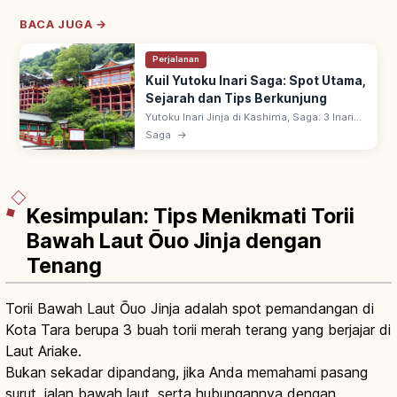
BACA JUGA →
Perjalanan
Kuil Yutoku Inari Saga: Spot Utama,
Sejarah dan Tips Berkunjung
Yutoku Inari Jinja di Kashima, Saga: 3 Inari
Terbesar Jepang bersama Fushimi Inari &
Saga
→
Kasama Inari. Didirikan 1687 oleh istri
Nabeshima Naotomo.
Kesimpulan: Tips Menikmati Torii
Bawah Laut Ōuo Jinja dengan
Tenang
Torii Bawah Laut Ōuo Jinja adalah spot pemandangan di
Kota Tara berupa 3 buah torii merah terang yang berjajar di
Laut Ariake.
Bukan sekadar dipandang, jika Anda memahami pasang
surut, jalan bawah laut, serta hubungannya dengan