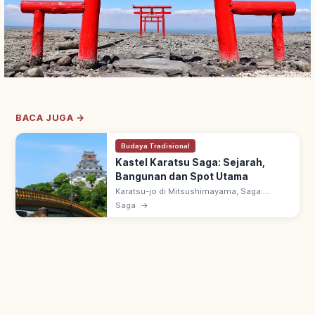
BACA JUGA →
Budaya Tradisional
Kastel Karatsu Saga: Sejarah,
Bangunan dan Spot Utama
Karatsu-jo di Mitsushimayama, Saga:
dijuluki 'Maizuru-jo'. Dibangun 1602–1608
Saga
→
oleh Terazawa Hirotaka, daimyo pertama
Karatsu. Tenshukaku rekonstruksi 1966.