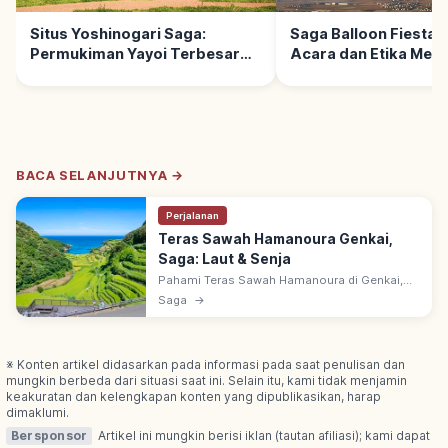
Situs Yoshinogari Saga:
Saga Balloon Fiesta:
Permukiman Yayoi Terbesar
Acara dan Etika Men
Jepang, Spot Utama
BACA SELANJUTNYA →
Perjalanan
Teras Sawah Hamanoura Genkai,
Saga: Laut & Senja
Pahami Teras Sawah Hamanoura di Genkai,
Saga: sawah menghadap laut, panorama
Saga
→
senja, tips foto, musim berair, dan etika
menjaga lahan.
※ Konten artikel didasarkan pada informasi pada saat penulisan dan
mungkin berbeda dari situasi saat ini. Selain itu, kami tidak menjamin
keakuratan dan kelengkapan konten yang dipublikasikan, harap
dimaklumi.
Bersponsor
Artikel ini mungkin berisi iklan (tautan afiliasi); kami dapat