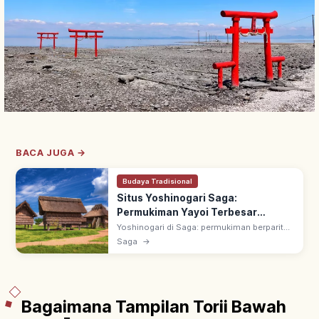
BACA JUGA →
Budaya Tradisional
Situs Yoshinogari Saga:
Permukiman Yayoi Terbesar
Jepang, Spot Utama
Yoshinogari di Saga: permukiman berparit
zaman Yayoi terbesar Jepang (~500 SM-
Saga
→
300 M). Situs Bersejarah Khusus Nasional;
dikaitkan Yamataikoku, dibuka 1989.
Bagaimana Tampilan Torii Bawah