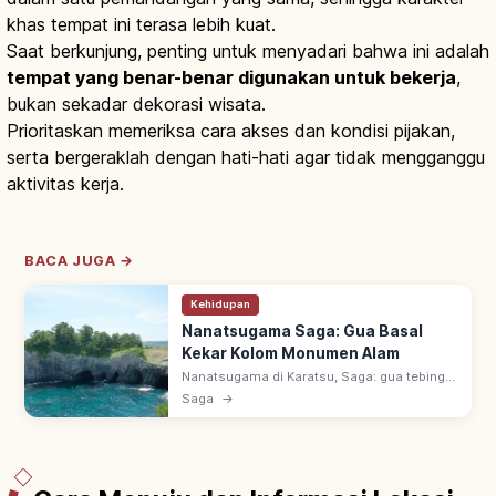
khas tempat ini terasa lebih kuat.
Saat berkunjung, penting untuk menyadari bahwa ini adalah
tempat yang benar-benar digunakan untuk bekerja
,
bukan sekadar dekorasi wisata.
Prioritaskan memeriksa cara akses dan kondisi pijakan,
serta bergeraklah dengan hati-hati agar tidak mengganggu
aktivitas kerja.
BACA JUGA →
Kehidupan
Nanatsugama Saga: Gua Basal
Kekar Kolom Monumen Alam
Nanatsugama di Karatsu, Saga: gua tebing
basal yang dihantam ombak Genkai-nada,
Saga
→
Monumen Alam Nasional. 7 'tungku' kekar
kolom; gua terbesar 110 m, lebar 3 m.