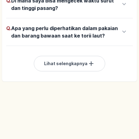
Q.
Di mana saya bisa mengecek waktu surut
keyboard_arrow_down
dan tinggi pasang?
Q.
Apa yang perlu diperhatikan dalam pakaian
keyboard_arrow_down
dan barang bawaan saat ke torii laut?
add
Lihat selengkapnya