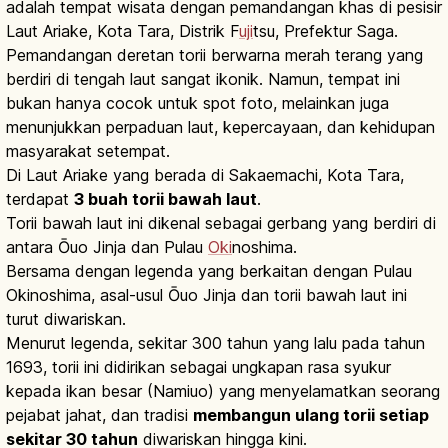
adalah tempat wisata dengan pemandangan khas di pesisir
Laut Ariake, Kota Tara, Distrik F
uji
tsu, Prefektur Saga.
Pemandangan deretan torii berwarna merah terang yang
berdiri di tengah laut sangat ikonik. Namun, tempat ini
bukan hanya cocok untuk spot foto, melainkan juga
menunjukkan perpaduan laut, kepercayaan, dan kehidupan
masyarakat setempat.
Di Laut Ariake yang berada di Sakaemachi, Kota Tara,
terdapat
3 buah torii bawah laut
.
Torii bawah laut ini dikenal sebagai gerbang yang berdiri di
antara Ōuo Jinja dan Pulau
Oki
noshima.
Bersama dengan legenda yang berkaitan dengan Pulau
Okinoshima, asal-usul Ōuo Jinja dan torii bawah laut ini
turut diwariskan.
Menurut legenda, sekitar 300 tahun yang lalu pada tahun
1693, torii ini didirikan sebagai ungkapan rasa syukur
kepada ikan besar (Namiuo) yang menyelamatkan seorang
pejabat jahat, dan tradisi
membangun ulang torii setiap
sekitar 30 tahun
diwariskan hingga kini.