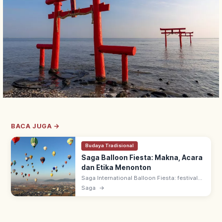
BACA JUGA →
Budaya Tradisional
Saga Balloon Fiesta: Makna, Acara
dan Etika Menonton
Saga International Balloon Fiesta: festival
balon udara terbesar Asia di Sungai Kase,
Saga
→
Saga. 100+ balon dari berbagai negara, tiap
musim gugur. Sejak 1980.