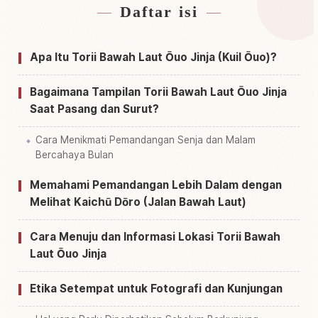
Daftar isi
Cari penginapan dekat Kuil Shinto Oouo Jinja
↗
Kaichuu Torii
Apa Itu Torii Bawah Laut Ōuo Jinja (Kuil Ōuo)?
Cari aktivitas di Kuil Shinto Oouo Jinja Kaichuu
↗
Torii
Bagaimana Tampilan Torii Bawah Laut Ōuo Jinja
Saat Pasang dan Surut?
Cara Menikmati Pemandangan Senja dan Malam
Bercahaya Bulan
Memahami Pemandangan Lebih Dalam dengan
Melihat Kaichū Dōro (Jalan Bawah Laut)
Cara Menuju dan Informasi Lokasi Torii Bawah
Laut Ōuo Jinja
Etika Setempat untuk Fotografi dan Kunjungan