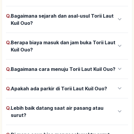
Q.
Bagaimana sejarah dan asal-usul Torii Laut
keyboard_arrow_down
Kuil Ouo?
Q.
Berapa biaya masuk dan jam buka Torii Laut
keyboard_arrow_down
Kuil Ouo?
keyboard_arrow_down
Q.
Bagaimana cara menuju Torii Laut Kuil Ouo?
keyboard_arrow_down
Q.
Apakah ada parkir di Torii Laut Kuil Ouo?
Q.
Lebih baik datang saat air pasang atau
keyboard_arrow_down
surut?