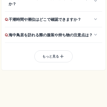
keyboard_arrow_down
か？
keyboard_arrow_down
Q.
干潮時間や潮位はどこで確認できますか？
keyboard_arrow_down
Q.
海中鳥居を訪れる際の服装や持ち物の注意点は？
add
もっと見る