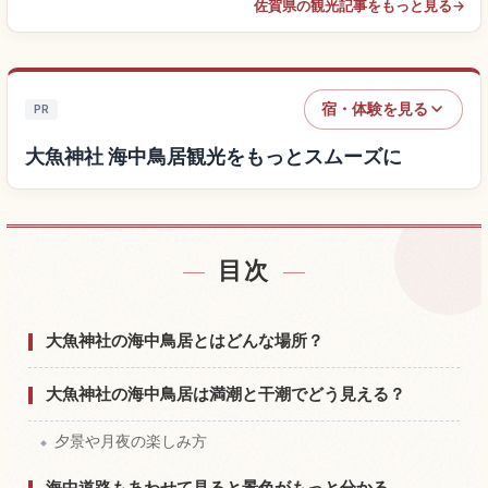
佐賀県の観光記事をもっと見る
→
宿・体験を見る
PR
大魚神社 海中鳥居観光をもっとスムーズに
目次
大魚神社 海中鳥居付近の宿を探す
↗
大魚神社 海中鳥居の体験を探す
↗
大魚神社の海中鳥居とはどんな場所？
大魚神社の海中鳥居は満潮と干潮でどう見える？
夕景や月夜の楽しみ方
海中道路もあわせて見ると景色がもっと分かる