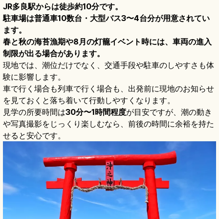
JR多良駅からは徒歩約10分です。
駐車場は普通車10数台・大型バス3〜4台分が用意されてい
ます。
春と秋の海苔漁期や8月の灯籠イベント時には、車両の進入
制限が出る場合があります。
現地では、潮位だけでなく、交通手段や駐車のしやすさも体
験に影響します。
車で行く場合も列車で行く場合も、出発前に現地のお知らせ
を見ておくと落ち着いて行動しやすくなります。
見学の所要時間は
30分〜1時間程度
が目安ですが、潮の動き
や写真撮影をじっくり楽しむなら、前後の時間に余裕を持た
せると安心です。