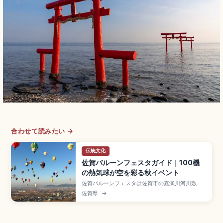
合わせて読みたい →
伝統文化
佐賀バルーンフェスタガイド｜100機
の熱気球が空を彩る秋イベント
佐賀バルーンフェスタは佐賀市の嘉瀬川河川敷で
例年10月下〜11月上に開催されるアジア最大級の
佐賀県
→
熱気球イベントで、100機以上の熱気球が空を彩
るスポット。1980年開始、入場無料、夜間係留
「ラ・モンゴルフィエ・ノクチューン」、JR佐賀
駅から臨時駅「バルーンさが駅」約10分です。