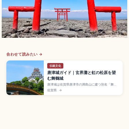
合わせて読みたい →
伝統文化
唐津城ガイド｜玄界灘と虹の松原を望
む舞鶴城
唐津城は佐賀県唐津市の満島山に建つ別名「舞鶴
城」で、寺沢広高が1608年に完成させた歴史的な
佐賀県
→
城。天守閣5階展望フロア(大人500円)から玄界灘
と虹の松原のパノラマを一望できます。3月下旬〜
4月の桜・4月下旬の藤、斜行エレベーター、JR唐
津駅から徒歩約20分のアクセスも押さえました。