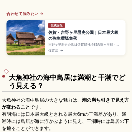
合わせて読みたい →
伝統文化
佐賀・吉野ヶ里歴史公園｜日本最大級
の弥生環壕集落
吉野ヶ里歴史公園は佐賀県神埼郡吉野ヶ里町・神
埼市にまたがる日本最大級の弥生時代環壕集落跡
佐賀県
→
で、紀元前5世紀〜紀元後3世紀の集落として国の
特別史跡に指定されたスポット。復元された竪穴
住居・物見櫓・主祭殿、勾玉作り体験、JR長崎本
線「吉野ヶ里公園駅」徒歩約15分、入園大人460
円です。
大魚神社の海中鳥居は満潮と干潮でど
う見える？
大魚神社の海中鳥居の大きな魅力は、
潮の満ち引きで見え方
が変わること
です。
有明海には日本最大級とされる最大6mの干満差があり、満
潮時には鳥居が海に浮かぶように見え、干潮時には鳥居の下
を通ることができます。