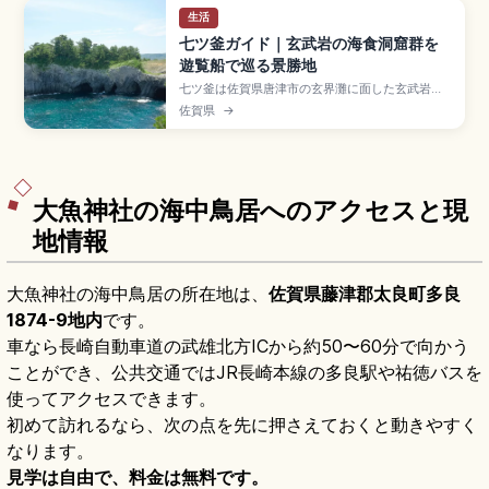
生活
七ツ釜ガイド｜玄武岩の海食洞窟群を
遊覧船で巡る景勝地
七ツ釜は佐賀県唐津市の玄界灘に面した玄武岩の
海食洞窟群で、最大の洞窟は間口約3m・奥行約
佐賀県
→
110mの国天然記念物に指定されたスポット。柱状
節理の岩肌、呼子のイカ活き造り、マリンパル呼
子発の遊覧船「イカ丸」(約40分・大人2,000
円・小人1,000円)、西九州自動車道「唐津IC」か
ら30分のアクセスも押さえました。
大魚神社の海中鳥居へのアクセスと現
地情報
大魚神社の海中鳥居の所在地は、
佐賀県藤津郡太良町多良
1874-9地内
です。
車なら長崎自動車道の武雄北方ICから約50〜60分で向かう
ことができ、公共交通ではJR長崎本線の多良駅や祐徳バスを
使ってアクセスできます。
初めて訪れるなら、次の点を先に押さえておくと動きやすく
なります。
見学は自由で、料金は無料です。