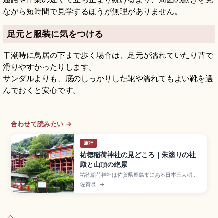
ながら短時間で見学するほうが無理がありません。
足元と服装に気をつける
干潮時に鳥居の下まで歩く場合は、足元が濡れていたり苔で
滑りやすかったりします。
サンダルよりも、底のしっかりした靴や濡れてもよい靴を選
んでおくと安心です。
合わせて読みたい →
旅行
祐徳稲荷神社の見どころ｜朱塗りの社
殿と山頂の絶景
祐徳稲荷神社は佐賀県鹿島市にある日本三大稲荷
のひとつで、貞享4年(1687年)に肥前鹿島藩主夫
佐賀県
→
人・花山院萬子媛が京都の稲荷大神を勧請した神
社。総漆塗り極彩色の本殿は石壁山の斜面に建つ
舞台造りで「鎮西日光」と呼ばれます。約110段の
階段、奥の院への朱い鳥居、長崎自動車道「武雄