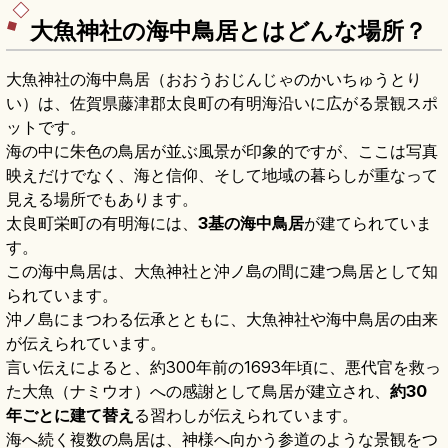
大魚神社の海中鳥居とはどんな場所？
大魚神社の海中鳥居（おおうおじんじゃのかいちゅうとり
い）は、佐賀県藤津郡太良町の有明海沿いに広がる景観スポ
ットです。
海の中に朱色の鳥居が並ぶ風景が印象的ですが、ここは写真
映えだけでなく、海と信仰、そして地域の暮らしが重なって
見える場所でもあります。
太良町栄町の有明海には、
3基の海中鳥居
が建てられていま
す。
この海中鳥居は、大魚神社と沖ノ島の間に建つ鳥居として知
られています。
沖ノ島にまつわる伝承とともに、大魚神社や海中鳥居の由来
が伝えられています。
言い伝えによると、約300年前の1693年頃に、悪代官を救っ
た大魚（ナミウオ）への感謝として鳥居が建立され、
約30
年ごとに建て替え
る習わしが伝えられています。
海へ続く複数の鳥居は、神様へ向かう参道のような景観をつ