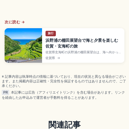
次に読む →
旅行
浜野浦の棚田展望台で海と夕景を楽しむ
佐賀・玄海町の旅
佐賀県玄海町の浜野浦の棚田展望台は、海へ向かっ
て重なる棚田と夕景が美しい自然景観スポット。季
佐賀県
→
節ごとの見え方、展望台での写真の撮り方、農地を
守るための基本マナーを整理し、初めてでも落ち着
いて景色を味わえる内容です。
※ 記事内容は執筆時点の情報に基づいており、現在の状況と異なる場合がござい
ます。また掲載内容は正確性・完全性を保証するものではありませんので、ご了
承ください。
PR
本記事には広告（アフィリエイトリンク）を含む場合があります。リンク
を経由したお申込みで運営者が手数料を得ることがあります。
関連記事