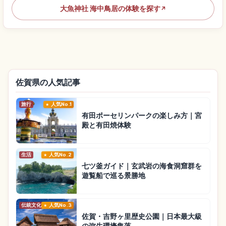
大魚神社 海中鳥居の体験を探す
↗
佐賀県の人気記事
旅行
人気No.1
有田ポーセリンパークの楽しみ方｜宮
殿と有田焼体験
生活
人気No.2
七ツ釜ガイド｜玄武岩の海食洞窟群を
遊覧船で巡る景勝地
伝統文化
人気No.3
佐賀・吉野ヶ里歴史公園｜日本最大級