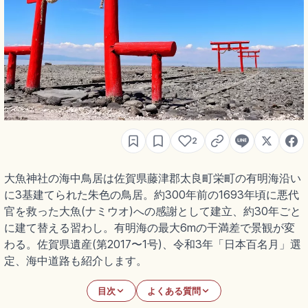
2
大魚神社の海中鳥居は佐賀県藤津郡太良町栄町の有明海沿い
に3基建てられた朱色の鳥居。約300年前の1693年頃に悪代
官を救った大魚(ナミウオ)への感謝として建立、約30年ごと
に建て替える習わし。有明海の最大6mの干満差で景観が変
わる。佐賀県遺産(第2017〜1号)、令和3年「日本百名月」選
定、海中道路も紹介します。
目次
よくある質問