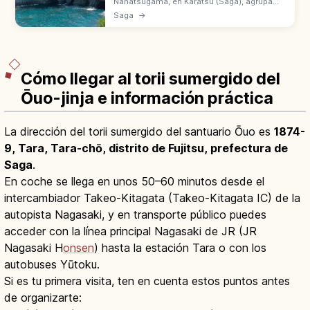
Nanatsugama, en Karatsu (Saga), agrupa
cuevas marinas de basalto. La mayor tiene
Saga
→
110 m de profundidad y 3 m de entrada.
Monumento Natural en el mar de Genkai.
Cómo llegar al torii sumergido del
Ōuo-jinja e información práctica
La dirección del torii sumergido del santuario Ōuo es
1874-
9, Tara, Tara-chō, distrito de Fujitsu, prefectura de
Saga
.
En coche se llega en unos 50–60 minutos desde el
intercambiador Takeo-Kitagata (Takeo-Kitagata IC) de la
autopista Nagasaki, y en transporte público puedes
acceder con la línea principal Nagasaki de JR (JR
Nagasaki H
onsen
) hasta la estación Tara o con los
autobuses Yūtoku.
Si es tu primera visita, ten en cuenta estos puntos antes
de organizarte: