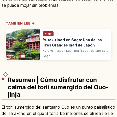
se pueda mojar sin problemas.
TAMBIÉN LEE →
Viaje
Yutoku Inari en Saga: Uno de los
Tres Grandes Inari de Japón
Yutoku Inari, en Kashima (Saga), es uno de
los tres grandes santuarios Inari con
Saga
→
Fushimi Inari Taisha de Kioto y Kasama Inari.
Fundado en 1687.
Resumen | Cómo disfrutar con
calma del torii sumergido del Ōuo-
jinja
El torii sumergido del santuario Ōuo es un punto paisajístico
de Tara-chō en el que 3 toriis bermellones se alinean en el