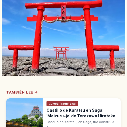
TAMBIÉN LEE →
Cultura Tradicional
Castillo de Karatsu en Saga:
'Maizuru-jo' de Terazawa Hirotaka
Castillo de Karatsu, en Saga, fue construido
entre 1602 y 1608 por Terazawa Hirotaka.