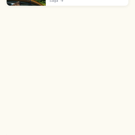
Saga
→
Apodado 'Maizuru-jo' o Grulla Danzante.
Vistas a Niji-no-Matsubara.