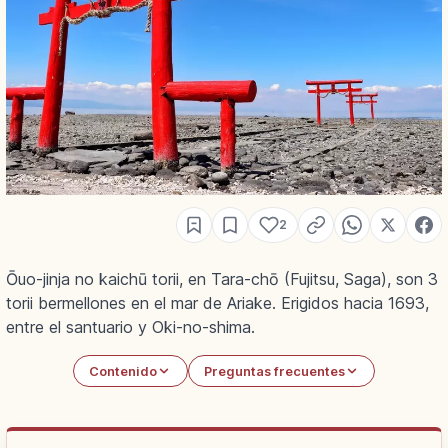
2
Ōuo-jinja no kaichū torii, en Tara-chō (Fujitsu, Saga), son 3
torii bermellones en el mar de Ariake. Erigidos hacia 1693,
entre el santuario y Oki-no-shima.
Contenido
Preguntas frecuentes