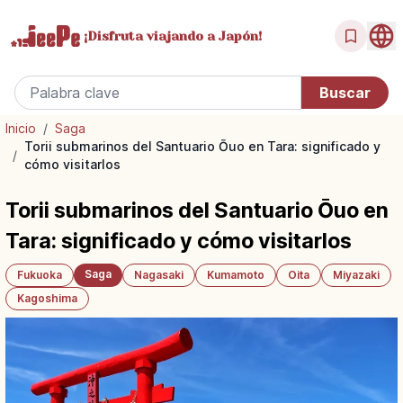
¡Disfruta
viajando a Japón!
Inicio
/
Saga
Torii submarinos del Santuario Ōuo en Tara: significado y
/
cómo visitarlos
Torii submarinos del Santuario Ōuo en
Tara: significado y cómo visitarlos
Saga
Fukuoka
Nagasaki
Kumamoto
Oita
Miyazaki
Kagoshima