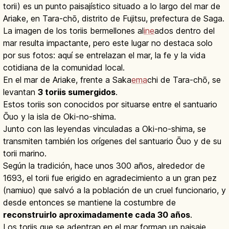
torii) es un punto paisajístico situado a lo largo del mar de
Ariake, en Tara-chō, distrito de Fujitsu, prefectura de Saga.
La imagen de los toriis bermellones al
ine
ados dentro del
mar resulta impactante, pero este lugar no destaca solo
por sus fotos: aquí se entrelazan el mar, la fe y la vida
cotidiana de la comunidad local.
En el mar de Ariake, frente a Saka
ema
chi de Tara-chō, se
levantan
3 toriis sumergidos
.
Estos toriis son conocidos por situarse entre el santuario
Ōuo y la isla de Oki-no-shima.
Junto con las leyendas vinculadas a Oki-no-shima, se
transmiten también los orígenes del santuario Ōuo y de su
torii marino.
Según la tradición, hace unos 300 años, alrededor de
1693, el torii fue erigido en agradecimiento a un gran pez
(namiuo) que salvó a la población de un cruel funcionario, y
desde entonces se mantiene la costumbre de
reconstruirlo aproximadamente cada 30 años
.
Los toriis que se adentran en el mar forman un paisaje