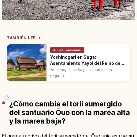
TAMBIÉN LEE →
Cultura Tradicional
Yoshinogari en Saga:
Asentamiento Yayoi del Reino de
Yamatai
Yoshinogari, en Saga, es uno de los
mayores asentamientos con foso del Yayoi
Saga
→
(siglo V a.C.-III d.C.). Evoca el legendario
reino de Yamatai.
¿Cómo cambia el torii sumergido
del santuario Ōuo con la marea alta
y la marea baja?
El gran atractivo del torii sumergido del Ōuo-jinja es que
su