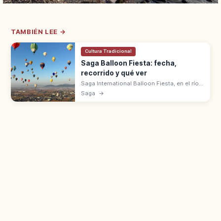
TAMBIÉN LEE →
Cultura Tradicional
Saga Balloon Fiesta: fecha,
recorrido y qué ver
Saga International Balloon Fiesta, en el río
Kase, es el mayor festival de globos
Saga
→
aerostáticos de Asia. Más de 100 globos
desde 1980, entrada gratuita.