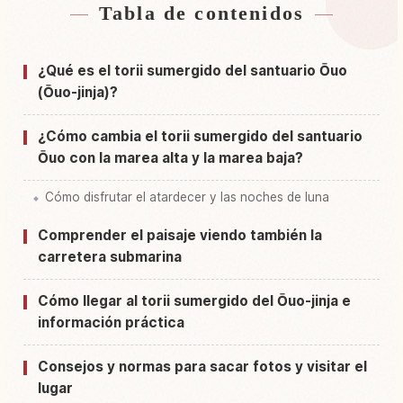
Tabla de contenidos
Buscar alojamiento cerca de Santuario Oouo
↗
Jinja Kaichuu Torii
¿Qué es el torii sumergido del santuario Ōuo
Buscar experiencias en Santuario Oouo Jinja
(Ōuo-jinja)?
↗
Kaichuu Torii
¿Cómo cambia el torii sumergido del santuario
Ōuo con la marea alta y la marea baja?
Cómo disfrutar el atardecer y las noches de luna
Comprender el paisaje viendo también la
carretera submarina
Cómo llegar al torii sumergido del Ōuo-jinja e
información práctica
Consejos y normas para sacar fotos y visitar el
lugar