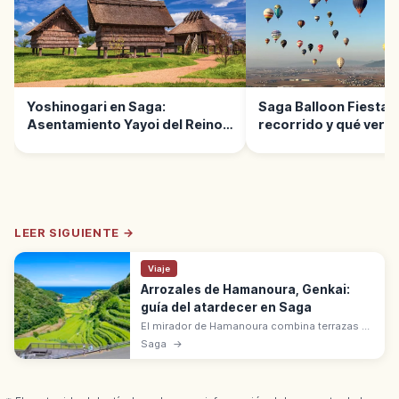
Yoshinogari en Saga:
Saga Balloon Fiesta: 
Asentamiento Yayoi del Reino
recorrido y qué ver
de Yamatai
LEER SIGUIENTE →
Viaje
Arrozales de Hamanoura, Genkai:
guía del atardecer en Saga
El mirador de Hamanoura combina terrazas de
arroz, mar y atardecer. Te contamos cuándo ir,
Saga
→
cómo fotografiarlo y cómo proteger los
cultivos.