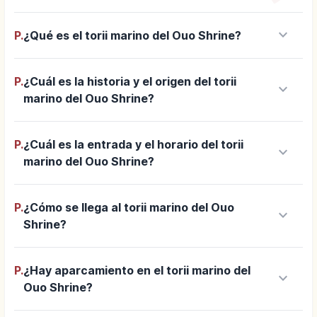
keyboard_arrow_down
P.
¿Qué es el torii marino del Ouo Shrine?
P.
¿Cuál es la historia y el origen del torii
keyboard_arrow_down
marino del Ouo Shrine?
P.
¿Cuál es la entrada y el horario del torii
keyboard_arrow_down
marino del Ouo Shrine?
P.
¿Cómo se llega al torii marino del Ouo
keyboard_arrow_down
Shrine?
P.
¿Hay aparcamiento en el torii marino del
keyboard_arrow_down
Ouo Shrine?