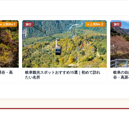
人気No.1
旅行
人気No.2
旅行
渓谷・高
岐阜観光スポットおすすめ15選｜初めて訪れ
岐阜の自
たい名所
谷・高原