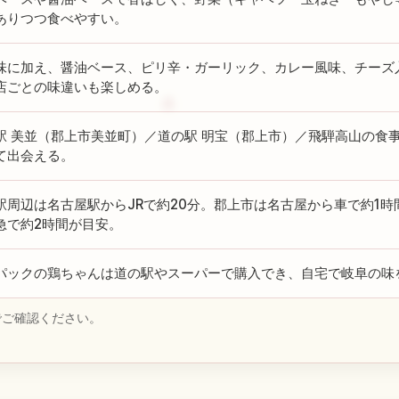
ありつつ食べやすい。
味に加え、醤油ベース、ピリ辛・ガーリック、カレー風味、チーズ
店ごとの味違いも楽しめる。
駅 美並（郡上市美並町）／道の駅 明宝（郡上市）／飛騨高山の食
て出会える。
駅周辺は名古屋駅からJRで約20分。郡上市は名古屋から車で約1時
急で約2時間が目安。
パックの鶏ちゃんは道の駅やスーパーで購入でき、自宅で岐阜の味
でご確認ください。