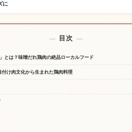
ズに
の宿を探す
飛騨市の
↗
目次
」とは？味噌だれ鶏肉の絶品ローカルフード
 味付け肉文化から生まれた鶏肉料理
け