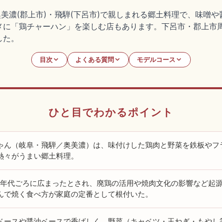
奥美濃(郡上市)・飛騨(下呂市)で親しまれる郷土料理で、味噌
メに「鶏チャーハン」を楽しむ店もあります。下呂市・郡上市
した。
目次
よくある質問
モデルコース
ひと目でわかるポイント
ゃん（岐阜・飛騨／奥美濃）は、味付けした鶏肉と野菜を鉄板やフ
熱々がうまい郷土料理。
50年代ごろに広まったとされ、廃鶏の活用や焼肉文化の影響など起
んで焼く食べ方が家庭の定番として根付いた。
ベースや醤油ベースで香ばしく、野菜（キャベツ・玉ねぎ・もやし