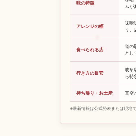
味の特徴
ムが
味噌
アレンジの幅
り、
道の
食べられる店
とし
岐阜
行き方の目安
ら特
持ち帰り・お土産
真空
※最新情報は公式発表または現地