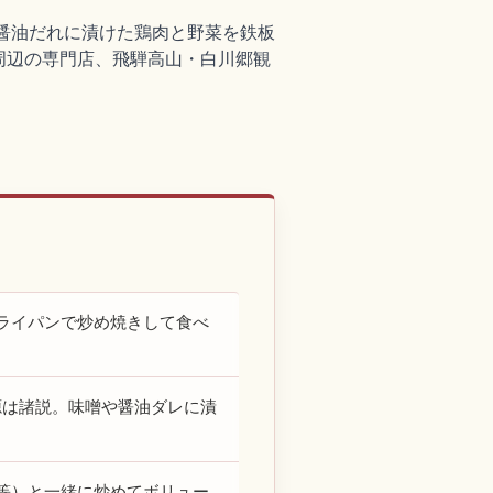
や醤油だれに漬けた鶏肉と野菜を鉄板
周辺の専門店、飛騨高山・白川郷観
ライパンで炒め焼きして食べ
源は諸説。味噌や醤油ダレに漬
等）と一緒に炒めてボリュー