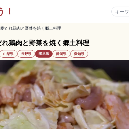
う！
味噌だれ鶏肉と野菜を焼く郷土料理
だれ鶏肉と野菜を焼く郷土料理
岐阜県
山梨県
長野県
静岡県
愛知県