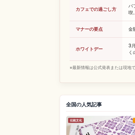
パ
カフェでの過ごし方
喫
マナーの要点
金
3
ホワイトデー
く
※最新情報は公式発表または現地
全国の人気記事
伝統文化