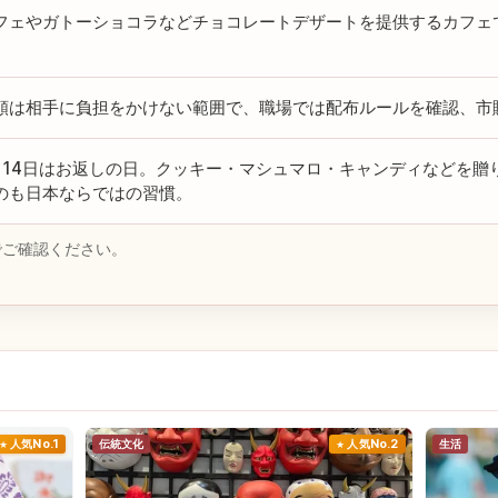
フェやガトーショコラなどチョコレートデザートを提供するカフェ
。
額は相手に負担をかけない範囲で、職場では配布ルールを確認、市
月14日はお返しの日。クッキー・マシュマロ・キャンディなどを贈
のも日本ならではの習慣。
でご確認ください。
人気No.1
伝統文化
人気No.2
生活