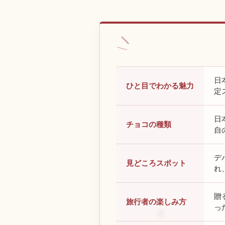
日
ひと目でわかる魅力
定
日
チョコの種類
自
デ
見どころスポット
れ
贈
旅行者の楽しみ方
っ