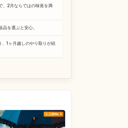
で、2月ならではの味覚を満
販品を選ぶと安心。
り、1ヶ月越しのやり取りが続
人気No.3