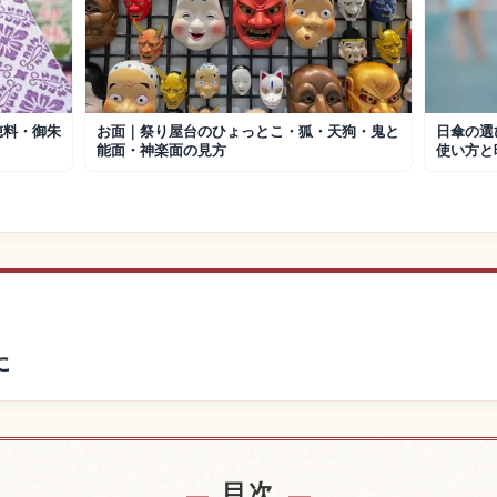
穂料・御朱
お面｜祭り屋台のひょっとこ・狐・天狗・鬼と
日傘の選
能面・神楽面の見方
使い方と
に
宿を探す
日本の体
↗
目次