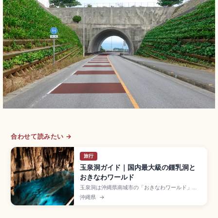
合わせて読みたい →
旅行
玉泉洞ガイド｜国内最大級の鍾乳洞と
おきなわワールド
玉泉洞は沖縄県南城市の「おきなわワールド」内
にある全長約5,000mの鍾乳洞で、100万本以上
沖縄県
→
の鍾乳石を有する国内最大級の鍾乳洞です。約
890mが観光用に公開されています。約2万本の
「槍天井」、洞内21℃前後、入園大人2,000円、