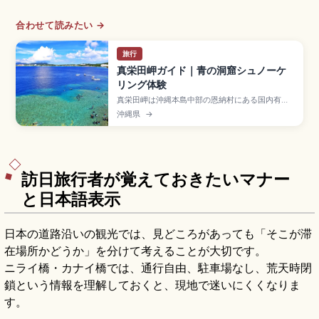
合わせて読みたい →
旅行
真栄田岬ガイド｜青の洞窟シュノーケ
リング体験
真栄田岬は沖縄本島中部の恩納村にある国内有数
のダイビング・シュノーケリングスポットで、洞
沖縄県
→
窟入口から差し込む光が水面を青く輝かせる「青
の洞窟」が名所。シュノーケリング3,000〜
6,000円、体験ダイビング8,000〜12,000円、
駐車場約180台(1時間100円)、那覇空港から車約1
時間のアクセスも押さえています。
訪日旅行者が覚えておきたいマナー
と日本語表示
日本の道路沿いの観光では、見どころがあっても「そこが滞
在場所かどうか」を分けて考えることが大切です。
ニライ橋・カナイ橋では、通行自由、駐車場なし、荒天時閉
鎖という情報を理解しておくと、現地で迷いにくくなりま
す。