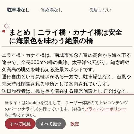
駐車場なし
停め場なし
長居しない
まとめ｜ニライ橋・カナイ橋は安全
に海景色を味わう絶景の橋
ニライ橋・カナイ橋は、南城市知念吉富の高台から海へ下る
途中で、全長660mの橋の曲線、太平洋の広がり、知念岬や
久高島の眺めを味わえる絶景スポットです。
通行自由という気軽さがある一方で、駐車場はなく、台風や
荒天時は閉鎖される場所として案内されています。
訪日旅行者は、橋を長く滞在する観光施設としてではなく、
那覇空港から車で50分前後の沖縄南部を巡る移動の中で出会
当サイトはCookieを使用して、ユーザー体験の向上やコンテンツ
う景色として楽しむと、無理のない旅になります。
のパーソナライズを行っています。詳細は
プライバシーポリシー
付近のスポット
安全と地域への配慮を忘れずに眺めれば、ニライカナイとい
をご覧ください。
う名前に重なる、海の向こうへ開けていくような感覚が旅の
すべて同意
すべて拒否
設定
記憶に残ります。