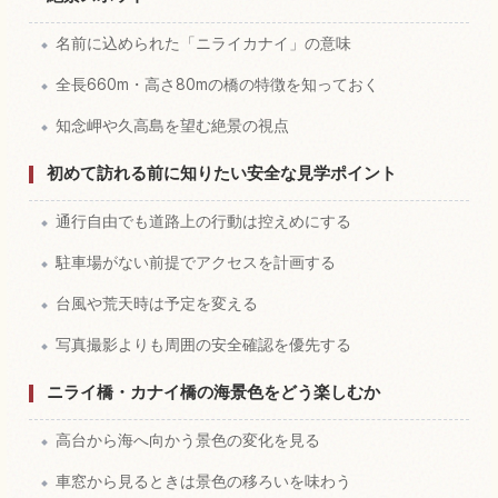
名前に込められた「ニライカナイ」の意味
全長660m・高さ80mの橋の特徴を知っておく
知念岬や久高島を望む絶景の視点
初めて訪れる前に知りたい安全な見学ポイント
通行自由でも道路上の行動は控えめにする
駐車場がない前提でアクセスを計画する
台風や荒天時は予定を変える
写真撮影よりも周囲の安全確認を優先する
ニライ橋・カナイ橋の海景色をどう楽しむか
高台から海へ向かう景色の変化を見る
車窓から見るときは景色の移ろいを味わう