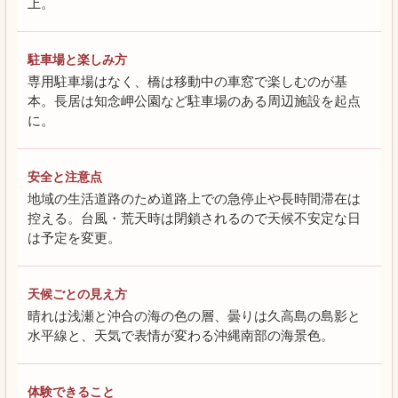
上。
駐車場と楽しみ方
専用駐車場はなく、橋は移動中の車窓で楽しむのが基
本。長居は知念岬公園など駐車場のある周辺施設を起点
に。
安全と注意点
地域の生活道路のため道路上での急停止や長時間滞在は
控える。台風・荒天時は閉鎖されるので天候不安定な日
は予定を変更。
天候ごとの見え方
晴れは浅瀬と沖合の海の色の層、曇りは久高島の島影と
水平線と、天気で表情が変わる沖縄南部の海景色。
体験できること