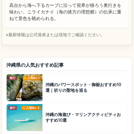
高台から海へ下るカーブに沿って視界が移ろう奥行きを
味わい、ニライカナイ（海の彼方の理想郷）の伝承に重
ねて景色を眺められる。
※最新情報は公式発表または現地でご確認ください。
沖縄県の人気おすすめ記事
旅行
人気No.1
沖縄のパワースポット・御嶽おすすめ10
選｜祈りの聖地を巡る
旅行
人気No.2
沖縄の海遊び・マリンアクティビティお
すすめ10選