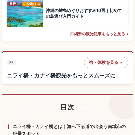
旅行
人気No.3
沖縄の離島めぐりおすすめ10選｜初めて
の島選び入門ガイド
沖縄県の観光記事をもっと見る
→
宿・体験を見る
PR
ニライ橋・カナイ橋観光をもっとスムーズに
目次
ニライ橋・カナイ橋付近の宿を探す
↗
ニライ橋・カナイ橋の体験を探す
↗
ニライ橋・カナイ橋とは｜海へ下る道で出会う南城市の
絶景スポット