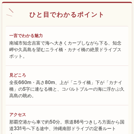
ひと目でわかるポイント
一言でわかる魅力
南城市知念吉富で海へ大きくカーブしながら下る、知念
岬や久高島を望むニライ橋・カナイ橋の絶景ドライブス
ポット。
見どころ
全長660m・高さ80m、上が「ニライ橋」下が「カナイ
橋」のS字に連なる橋と、コバルトブルーの海に浮かぶ久
高島の眺め。
アクセス
那覇空港から車で約50分。県道86号つきしろ方面から国
道331号へ下る途中、沖縄南部ドライブの定番ルート