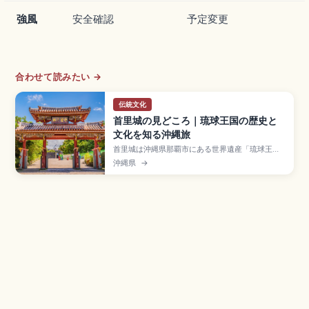
強風
安全確認
予定変更
合わせて読みたい →
伝統文化
首里城の見どころ｜琉球王国の歴史と
文化を知る沖縄旅
首里城は沖縄県那覇市にある世界遺産「琉球王国
のグスク及び関連遺産群」の構成資産で、約450
沖縄県
→
年間にわたり琉球王国の中心として栄えた王宮。
2019年火災で正殿が焼失し、2026年度の完成を
目標に「見せる復興」が進行中。守礼門、園比屋
武御嶽石門、有料区域大人400円、ゆいレール
「首里駅」徒歩約15分のアクセスも押さえていま
す。