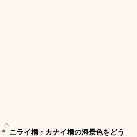
9:00〜17:30、那覇空港から車約30分のアクセス
も押さえました。
ニライ橋・カナイ橋の海景色をどう