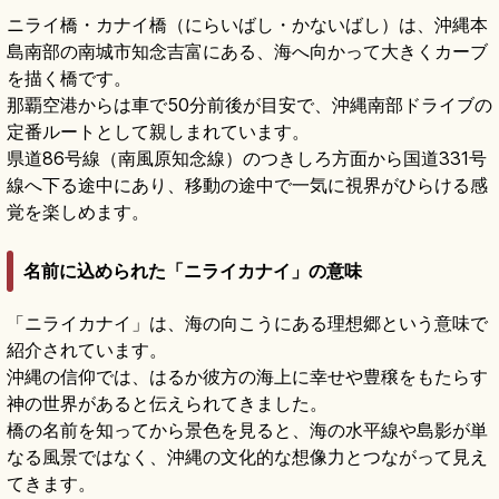
ニライ橋・カナイ橋（にらいばし・かないばし）は、沖縄本
島南部の南城市知念吉富にある、海へ向かって大きくカーブ
を描く橋です。
那覇空港からは車で50分前後が目安で、沖縄南部ドライブの
定番ルートとして親しまれています。
県道86号線（南風原知念線）のつきしろ方面から国道331号
線へ下る途中にあり、移動の途中で一気に視界がひらける感
覚を楽しめます。
名前に込められた「ニライカナイ」の意味
「ニライカナイ」は、海の向こうにある理想郷という意味で
紹介されています。
沖縄の信仰では、はるか彼方の海上に幸せや豊穣をもたらす
神の世界があると伝えられてきました。
橋の名前を知ってから景色を見ると、海の水平線や島影が単
なる風景ではなく、沖縄の文化的な想像力とつながって見え
てきます。