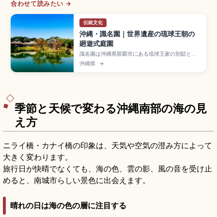
合わせて読みたい →
伝統文化
沖縄・識名園｜世界遺産の琉球王朝の
廻遊式庭園
識名園は沖縄県那覇市にある琉球王家の別邸とし
て1799年に造営された廻遊式庭園で、世界遺産
沖縄県
→
「琉球王国のグスク及び関連遺産群」の構成資
産。中国風の六角堂、心字池、琉球石灰岩の石
橋、御殿(うどぅん)や勧耕台が見どころ。入場大人
400円、那覇市内から車で約15分のアクセスをま
とめました。
季節と天候で変わる沖縄南部の海の見
え方
ニライ橋・カナイ橋の印象は、天気や空気の澄み方によって
大きく変わります。
旅行日が快晴でなくても、海の色、雲の影、風の音を受け止
めると、南城市らしい景色に出会えます。
晴れの日は海の色の層に注目する