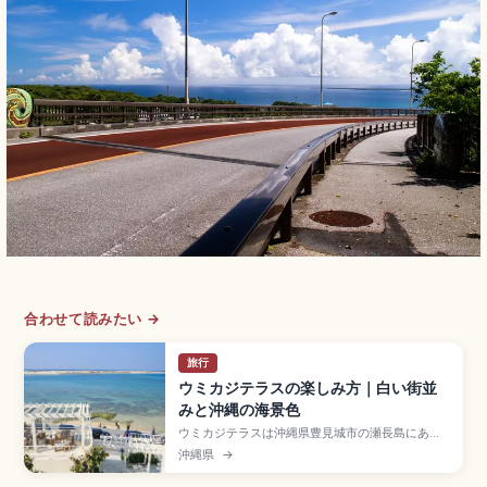
合わせて読みたい →
旅行
ウミカジテラスの楽しみ方｜白い街並
みと沖縄の海景色
ウミカジテラスは沖縄県豊見城市の瀬長島にある
白壁が美しいリゾート商業施設で、那覇空港から
沖縄県
→
車で約15分。地中海リゾートのような白い建物が
斜面に沿って海に向かって段々に広がります。約