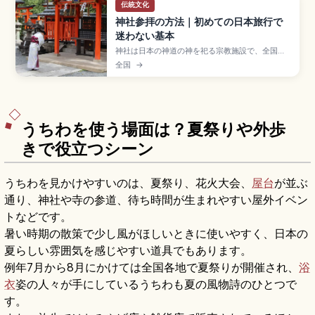
伝統文化
神社参拝の方法｜初めての日本旅行で
迷わない基本
神社は日本の神道の神を祀る宗教施設で、全国に
約8万社あるとされる。参拝の基本は「鳥居をくぐ
全国
→
る→手水舎で清める→拝殿で参拝」の3ステップ。
手水舎では一杯の水で左手・右手・口・柄杓の順
で清め、拝殿では二礼二拍手一礼が基本(出雲大社
は二礼四拍手一礼)。鳥居の中央は神様の通り道。
うちわを使う場面は？夏祭りや外歩
きで役立つシーン
うちわを見かけやすいのは、夏祭り、花火大会、
屋台
が並ぶ
通り、神社や寺の参道、待ち時間が生まれやすい屋外イベン
トなどです。
暑い時期の散策で少し風がほしいときに使いやすく、日本の
夏らしい雰囲気を感じやすい道具でもあります。
例年7月から8月にかけては全国各地で夏祭りが開催され、
浴
衣
姿の人々が手にしているうちわも夏の風物詩のひとつで
す。