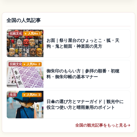
全国の人気記事
伝統文化
人気No.1
お面｜祭り屋台のひょっとこ・狐・天
狗・鬼と能面・神楽面の見方
伝統文化
人気No.2
御朱印のもらい方｜参拝の順番・初穂
料・御朱印帳の基本マナー
生活
人気No.3
日傘の選び方とマナーガイド｜観光中に
役立つ使い方と晴雨兼用のポイント
全国の観光記事をもっと見る
→