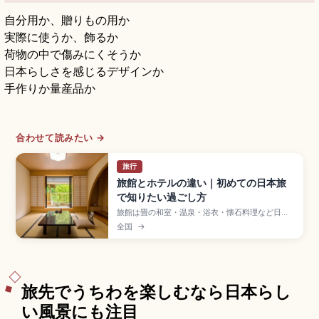
自分用か、贈りもの用か
実際に使うか、飾るか
荷物の中で傷みにくそうか
日本らしさを感じるデザインか
手作りか量産品か
合わせて読みたい →
旅行
旅館とホテルの違い｜初めての日本旅
で知りたい過ごし方
旅館は畳の和室・温泉・浴衣・懐石料理など日本
らしい滞在体験を重視する宿泊形態で、ホテルは
全国
→
立地と客室タイプの選択肢が幅広く自由度が高
い。旅館は仲居さん案内、夕食付きプランは食事
時間に間に合う到着が安心。ホテルはチェックイ
ン午後から、ビジネスホテルは深夜まで対応する
違いを紹介します。
旅先でうちわを楽しむなら日本らし
い風景にも注目