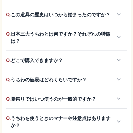
keyboard_arrow_down
Q.
この道具の歴史はいつから始まったのですか？
Q.
日本三大うちわとは何ですか？それぞれの特徴
keyboard_arrow_down
は？
keyboard_arrow_down
Q.
どこで購入できますか？
keyboard_arrow_down
Q.
うちわの値段はどれくらいですか？
keyboard_arrow_down
Q.
夏祭りではいつ使うのが一般的ですか？
Q.
うちわを使うときのマナーや注意点はあります
keyboard_arrow_down
か？