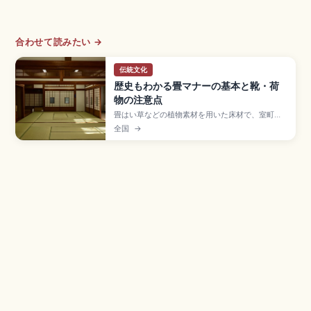
合わせて読みたい →
伝統文化
歴史もわかる畳マナーの基本と靴・荷
物の注意点
畳はい草などの植物素材を用いた床材で、室町時
代以降に部屋全体に敷き詰める形が広まった日本
全国
→
の住まい文化の象徴。土足禁止で靴は脱いだら出
口側に揃えて置く、畳縁(たたみべり)の上を避けて
歩く、キャリーケースは持ち上げる、家具を引き
ずらないなどの基本マナー、靴下の清潔さの工夫
を紹介します。