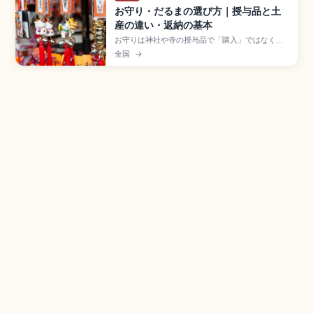
お守り・だるまの選び方｜授与品と土
産の違い・返納の基本
お守りは神社や寺の授与品で「購入」ではなく
「授かる」と表現する。初穂料は500〜1,000円
全国
→
が目安。古くなったお守りは1年を目安に新しく受
け、前のものは授かった社寺に返納するのが一般
的。群馬県高崎市の高崎だるま(国内シェア約8割)
など産地別の縁起物の見方、海外への持ち帰りの
規制を紹介します。