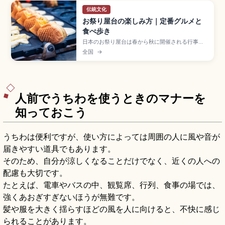
伝統文化
お祭り屋台の楽しみ方｜定番グルメと
食べ歩き
日本のお祭り屋台は春から秋に開催される行事で
並ぶ、食べ物や遊びの出店。りんご飴300〜500
全国
→
円、焼きそば400〜600円、ベビーカステラ
300〜500円、かき氷200〜500円、たこ焼きな
どの定番グルメ、並び方と注文の流れ、食べ歩き
マナーの基本を確認できます。
人前でうちわを使うときのマナーを
知っておこう
うちわは便利ですが、使い方によっては周囲の人に風や音が
届きやすい道具でもあります。
そのため、自分が涼しくなることだけでなく、近くの人への
配慮も大切です。
たとえば、電車やバスの中、観覧席、行列、食事の場では、
強くあおぎすぎないほうが無難です。
髪や服を大きく揺らすほどの風を人に向けると、不快に感じ
られることがあります。