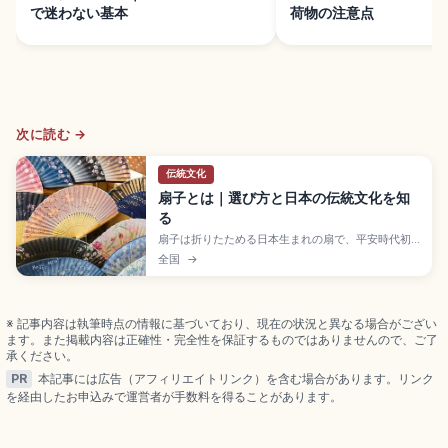
で迷わない基本
荷物の注意点
次に読む →
伝統文化
扇子とは｜選び方と日本の伝統文化を知
る
扇子は折りたためる日本生まれの扇で、平安時代初
期の京都で誕生。京都・東寺の仏像から発見された
全国
→
877年(元慶元年)銘の檜扇が現存最古級。一般的な夏
扇子は男性用約22.5cm(7寸5分)、女性用約19.5〜
20cm(6寸5分前後)と小ぶり。夏扇子、飾り扇子、
茶扇子、舞扇子を用途別に確認できます。
※ 記事内容は執筆時点の情報に基づいており、現在の状況と異なる場合がござい
ます。また掲載内容は正確性・完全性を保証するものではありませんので、ご了
承ください。
PR
本記事には広告（アフィリエイトリンク）を含む場合があります。リンク
を経由したお申込みで運営者が手数料を得ることがあります。