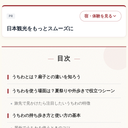
宿・体験を見る
PR
日本観光をもっとスムーズに
目次
日本付近の宿を探す
↗
日本の体験を探す
↗
うちわとは？扇子との違いを知ろう
うちわを使う場面は？夏祭りや外歩きで役立つシーン
旅先で見かけたら注目したいうちわの特徴
うちわの持ち歩き方と使い方の基本
屋外でうちわを使うときのコツ