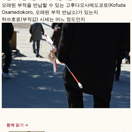
오래된 부적을 반납할 수 있는 고후다오사메도코로(Kofuda
Osamedokoro, 오래된 부적 반납소)가 있는지
하쓰호료(부적값) 시세는 어느 정도인지
함께 읽기 →