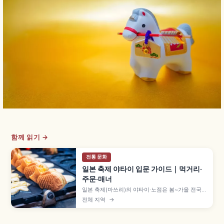
함께 읽기 →
전통 문화
일본 축제 야타이 입문 가이드｜먹거리·
주문·매너
일본 축제(마쓰리)의 야타이·노점은 봄~가을 전국에
서 열리며, 사과 사탕 300~500엔·야키소바
전체 지역
→
400~600엔·베이비 카스테라 300~500엔 등 길
거리 음식을 부담 없이 즐길 수 있습니다. 줄 서는
법, 결제 방법, 받은 뒤 비키는 매너를 이해하는 데