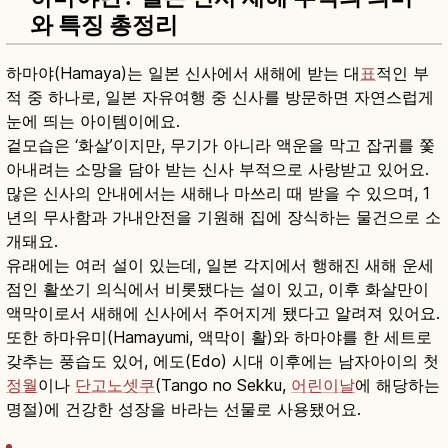
와 특징 총정리
하마야(Hamaya)는 일본 신사에서 새해에 받는 대
표
적인 부
적 중 하나로, 일본 자유여행 중 신사를 방문하면 자연스럽게
눈에 띄는 아이템이에요.
겉모습은 ‘화살’이지만, 무기가 아니라 액운을 막고 잡귀를 쫓
아내려는 소망을 담아 받는 신사 부적으로 사랑받고 있어요.
많은 신사의 안내에서는 새해나 마쓰리 때 받을 수 있으며, 1
년의 무사함과 가내안전을 기원해 집에 장식하는 물건으로 소
개돼요.
유래에는 여러 설이 있는데, 일본 각지에서 행해진 새해 운세
점인 활쏘기 의식에서 비롯됐다는 설이 있고, 이후 화살만이
액막이로서 새해에 신사에서 주어지게 됐다고 알려져 있어요.
또한 하마유미(Hamayumi, 액막이 활)와 하마야를 한 세트로
갖추는 풍습도 있어, 에도(Edo) 시대 이후에는 남자아이의 첫
정월
이나
단고노셋쿠
(Tango no Sekku,
어린이날
에 해당하는
명절)에 건강한 성장을 바라는 선물로 사용됐어요.