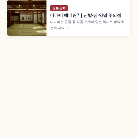
전통 문화
다다미 매너란?｜신발·짐·양말 주의점
다다미는 골풀 등 식물 소재의 일본 와시쓰 바닥재
로, 헤이안 귀족의 깔개에서 무로마치 시대 이후 방
전체 지역
→
전체로 확산되었습니다. 신발을 가지런히 두는 매
너, 다다미베리와 캐리어 바퀴, 음료 엎질러짐 주의
점을 함께 살펴봅니다.