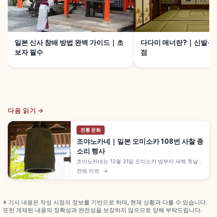
일본 신사 참배 방법 완벽 가이드｜초
다다미 매너란?｜신발·짐
보자 필수
점
다음 읽기 →
전통 문화
조야노카네｜일본 오미소카 108번 사찰 종
소리 행사
조야노카네는 12월 31일 오미소카 밤부터 새해 첫날에
걸쳐 사찰에서 본쇼를 108번 치는 일본 새해맞이 행사
전체 지역
→
입니다. 가마쿠라 시대 선종 사찰에서 도입된 후 무로
마치 시대 정착, 육근·사고팔고 등 108 유래를 이해하
는 데 도움이 됩니다.
※ 기사 내용은 작성 시점의 정보를 기반으로 하며, 현재 상황과 다를 수 있습니다.
또한 게재된 내용의 정확성과 완전성을 보장하지 않으므로 양해 부탁드립니다.