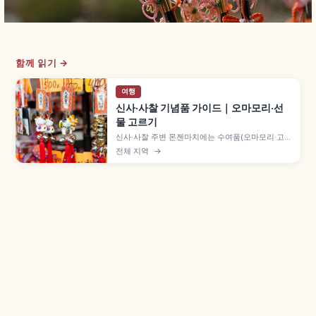
함께 읽기 →
여행
신사·사찰 기념품 가이드｜오마모리·선
물 고르기
신사·사찰 주변 몬젠마치에는 수여품(오마모리·고슈
인·오후다)과 일반 잡화·공예품이 함께 진열됩니다.
전체 지역
→
수여품은 구입이 아닌 하쓰호료로 500~1,000엔
정도이며, 다루마 등 엔기모노, 일본 전통 잡화와 해
외 반입 규제 확인 포인트도 짚어 봅니다.