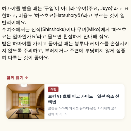
하마야를 받을 때는 ‘구입’이 아니라 ‘수여(주요, Juyo)’라고 표
현하고, 비용도 ‘하쓰호료(Hatsuhoryō)’라고 부르는 것이 일
반적이에요.
수여소에서는 신직(Shinshoku)이나 무녀(Miko)에게 ‘하쓰호
료는 얼마인가요’라고 물으면 친절하게 안내해 줘요.
받은 하마야를 가지고 돌아갈 때는 봉투나 케이스를 손상시키
지 않도록 주의하고, 부러지거나 주변에 부딪히지 않게 정중
히 다루는 것이 좋아요.
함께 읽기 →
여행
료칸 vs 호텔 비교 가이드｜일본 숙소 선
택법
료칸은 다다미 와시쓰·유카타·온천·가이세키 요리로
일본다운 숙박 체험을 중시하는 숙소이고, 호텔은
전체 지역
→
위치와 객실 선택지가 폭넓고 자유도가 높은 형태입
니다. 도착·식사·입욕·체크아웃 흐름 차이와 1박 2식
vs 스도마리 비교해 고르는 데 도움이 됩니다.