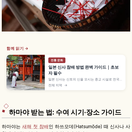
함께 읽기 →
전통 문화
일본 신사 참배 방법 완벽 가이드｜초보
자 필수
일본 신사는 신토의 신을 모시는 종교 시설로 전국
에 약 8만 곳이 있으며, 입구의 도리이가 절과 구분
전체 지역
→
되는 가장 알기 쉬운 특징입니다. 데미즈야 손 씻는
다섯 단계, 배전의 니레이 니하쿠슈 이치레이 참배,
새전·방울 등 기본 매너를 이해하는 데 도움이 됩니
다.
하마야 받는 법: 수여 시기·장소 가이드
하마야는
새해 첫 참배
인 하쓰모데(Hatsumōde) 때 신사나 사