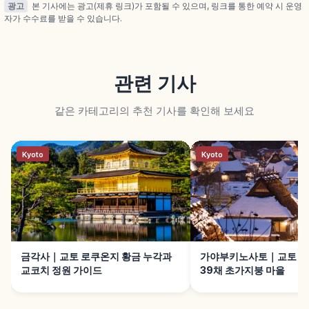
광고
본 기사에는 광고(제휴 링크)가 포함될 수 있으며, 링크를 통한 예약 시 운영
자가 수수료를 받을 수 있습니다.
관련 기사
같은 카테고리의 추천 기사를 확인해 보세요
Kyoto
Kyoto
금각사｜교토 로쿠온지 황금 누각과
가야부키노사토｜교토 난
교코치 정원 가이드
39채 초가지붕 마을