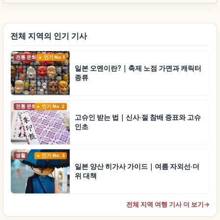
전체 지역의 인기 기사
전통 문화
인기 No.1
일본 오멘이란?｜축제 노점 가면과 캐릭터
종류
전통 문화
인기 No.2
고슈인 받는 법｜신사·절 참배 증표와 고슈
인초
생활
인기 No.3
일본 양산 히가사 가이드｜여름 자외선·더
위 대책
전체 지역 여행 기사 더 보기
→