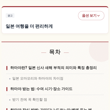
옵션 보기
광고
일본 여행을 더 편리하게
목차
일본 근처 숙소 찾기
↗
일본 체험 찾기
↗
하마야란? 일본 신사 새해 부적의 의미와 특징 총정리
일본 오마모리와 하마야의 차이점
하마야 받는 법: 수여 시기·장소 가이드
받기 전에 꼭 확인할 점
하마야 장식 방법: 가미다나·도코노마·벽에 두는 법