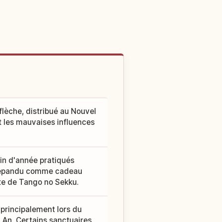
lèche, distribué au Nouvel
t les mauvaises influences
.
fin d'année pratiqués
t répandu comme cadeau
ête de Tango no Sekku.
 principalement lors du
 An. Certains sanctuaires