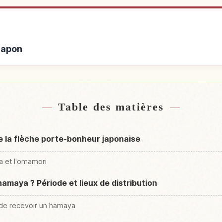
Japon
rès de Japon
Activité
↗
Table des matières
de la flèche porte-bonheur japonaise
a et l'omamori
amaya ? Période et lieux de distribution
nt de recevoir un hamaya