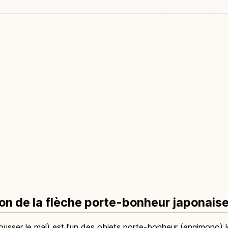
ion de la flèche porte-bonheur japonais
usser le mal) est l'un des objets porte-bonheur (engimono) l