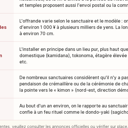
et temples proposent aussi l'envoi postal ou la com
L'offrande varie selon le sanctuaire et le modèle : on
ndes
d'environ 1 000 ¥ à plusieurs milliers de yens. La l
à environ 70 cm.
L'installer en principe dans un lieu pur, plus haut que
n
domestique (kamidana), tokonoma, étagère élevée d
etc.
De nombreux sanctuaires considèrent qu'il n'y a pas 
pendaison de crémaillère ou de la cérémonie de cha
la pointe vers le « kimon » (nord-est, direction dém
Au bout d'un an environ, on le rapporte au sanctuaire 
confie à un feu rituel comme le dondo-yaki (sagicho
entes, veuillez consulter les annonces officielles ou vérifier sur place.