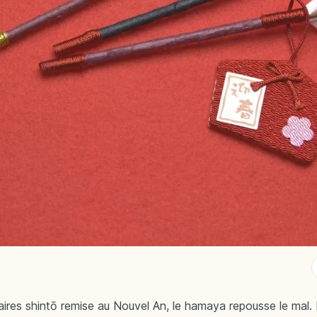
res shintō remise au Nouvel An, le hamaya repousse le mal. Ex