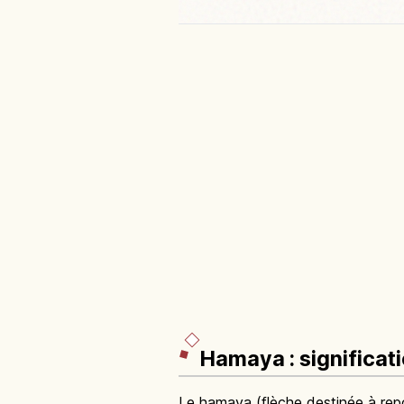
Hamaya : significat
Le hamaya (flèche destinée à repo