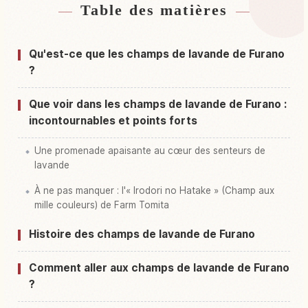
Table des matières
Hébergements près de Furano Rabendaa
↗
Hatake, Hokkaidou
Qu'est-ce que les champs de lavande de Furano
Activités à Furano Rabendaa Hatake,
?
↗
Hokkaidou
Que voir dans les champs de lavande de Furano :
incontournables et points forts
Une promenade apaisante au cœur des senteurs de
lavande
À ne pas manquer : l'« Irodori no Hatake » (Champ aux
mille couleurs) de Farm Tomita
Histoire des champs de lavande de Furano
Comment aller aux champs de lavande de Furano
?