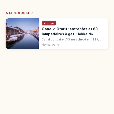
À LIRE AUSSI →
Voyage
Canal d’Otaru : entrepôts et 63
lampadaires à gaz, Hokkaidō
Canal portuaire d'Otaru achevé en 1923,
long de 1 140 m. Entrepôts en pierre, 63
Hokkaido
→
lampadaires à gaz illuminés au crépuscule.
Paysage rétro d'Hokkaidō.