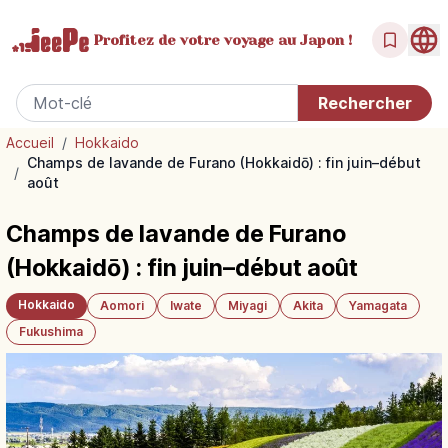
Profitez de votre
voyage au Japon !
Accueil
/
Hokkaido
Champs de lavande de Furano (Hokkaidō) : fin juin–début
/
août
Champs de lavande de Furano
(Hokkaidō) : fin juin–début août
Hokkaido
Aomori
Iwate
Miyagi
Akita
Yamagata
Fukushima