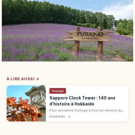
À LIRE AUSSI →
Voyage
Sapporo Clock Tower : 140 ans
d’histoire à Hokkaido
Plus ancienne horloge à tour en service au
Japon (1878), toit rouge, murs blancs à
Hokkaido
→
Sapporo. Ancienne salle de l'École
d'agriculture, 140 ans d'histoire.