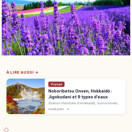
À LIRE AUSSI →
Voyage
Noboribetsu Onsen, Hokkaidō :
Jigokudani et 9 types d’eaux
Station thermale d'Hokkaidō, surnommée «
grand magasin des onsen ». Source au
Hokkaido
→
Jigokudani : eaux sulfureuse, chlorurée,
acide et ferrugineuse, yumeguri.