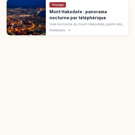
Voyage
Mont Hakodate : panorama
nocturne par téléphérique
Vue nocturne du mont Hakodate, parmi les
3 plus belles du Japon et 3 étoiles au Guide
Hokkaido
→
Vert Michelin. Tombolo entre baie de
Hakodate et détroit de Tsugaru.