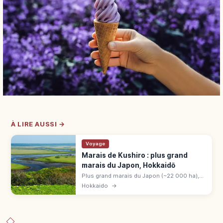
À LIRE AUSSI →
Voyage
Marais de Kushiro : plus grand
marais du Japon, Hokkaidō
Plus grand marais du Japon (~22 000 ha),
parc national depuis 1987 dans l'est
Hokkaido
→
d'Hokkaidō. Habitat de la grue Tanchō,
canoë, randonnée. Ramsar 1980.