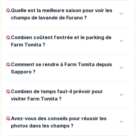
Q.
Quelle est la meilleure saison pour voir les
keyboard_arrow_down
champs de lavande de Furano ?
Q.
Combien coûtent l'entrée et le parking de
keyboard_arrow_down
Farm Tomita ?
Q.
Comment se rendre à Farm Tomita depuis
keyboard_arrow_down
Sapporo ?
Q.
Combien de temps faut-il prévoir pour
keyboard_arrow_down
visiter Farm Tomita ?
Q.
Avez-vous des conseils pour réussir les
keyboard_arrow_down
photos dans les champs ?