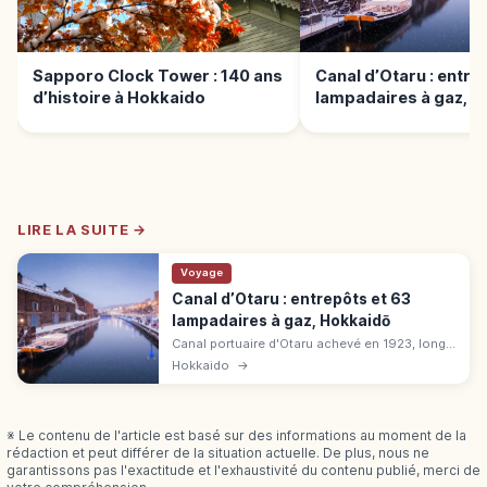
Sapporo Clock Tower : 140 ans
Canal d’Otaru : entre
d’histoire à Hokkaido
lampadaires à gaz, 
LIRE LA SUITE →
Voyage
Canal d’Otaru : entrepôts et 63
lampadaires à gaz, Hokkaidō
Canal portuaire d'Otaru achevé en 1923, long
de 1 140 m. Entrepôts en pierre, 63
Hokkaido
→
lampadaires à gaz illuminés au crépuscule.
Paysage rétro d'Hokkaidō.
※ Le contenu de l'article est basé sur des informations au moment de la
rédaction et peut différer de la situation actuelle. De plus, nous ne
garantissons pas l'exactitude et l'exhaustivité du contenu publié, merci de