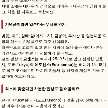
살펴 두면 실패가 적어져요.
뼈대 소재는 대나무가 정석으로 가벼움과 내구성의 균형이 좋
고, 처음 한 자루로도 적합해요.
기념품이라면 일본다운 무늬도 인기
벚꽃, 파도, 삼베 잎(아사노하), 금붕어, 후지산 등 일본다운 의
장의 센스는 기념품으로 자주 선택돼요.
외관만으로 고르지 말고 받는 사람이 쓰기 좋은 색이나 분위
기인지도 생각하면 더 선물하기 좋아져요.
교토 발상의
교센스
는 뼈대가 25~35개로 많고 섬세한 만듦
새, 도쿄(Tokyo)의
에도센스(Edo-sensu)
는 뼈대가 15~18개
로 적고 멋스러우며 단순한 만듦새 등 산지별 개성도 선물 고
르기에 참고가 돼요.
와소에 맞춘다면 차분한 인상도 잘 어울려요
유카타(Yukata)나 기모노(Kimono)에 맞출 경우, 전체 색감과
잘 어우러지는 것이 사용하기 좋아요.