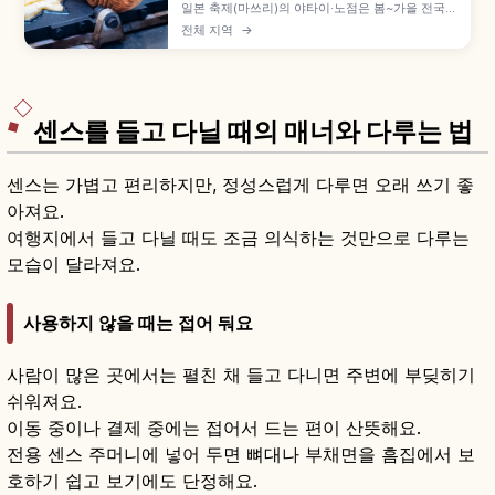
일본 축제(마쓰리)의 야타이·노점은 봄~가을 전국에
서 열리며, 사과 사탕 300~500엔·야키소바
전체 지역
→
400~600엔·베이비 카스테라 300~500엔 등 길
거리 음식을 부담 없이 즐길 수 있습니다. 줄 서는
법, 결제 방법, 받은 뒤 비키는 매너를 이해하는 데
도움이 됩니다.
센스를 들고 다닐 때의 매너와 다루는 법
센스는 가볍고 편리하지만, 정성스럽게 다루면 오래 쓰기 좋
아져요.
여행지에서 들고 다닐 때도 조금 의식하는 것만으로 다루는
모습이 달라져요.
사용하지 않을 때는 접어 둬요
사람이 많은 곳에서는 펼친 채 들고 다니면 주변에 부딪히기
쉬워져요.
이동 중이나 결제 중에는 접어서 드는 편이 산뜻해요.
전용 센스 주머니에 넣어 두면 뼈대나 부채면을 흠집에서 보
호하기 쉽고 보기에도 단정해요.