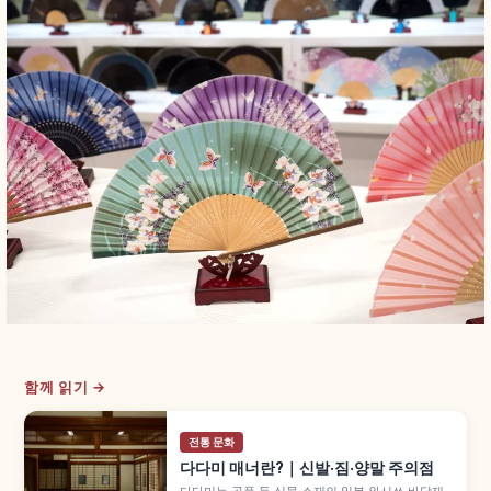
함께 읽기 →
전통 문화
다다미 매너란?｜신발·짐·양말 주의점