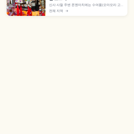
신사·사찰 주변 몬젠마치에는 수여품(오마모리·고슈
인·오후다)과 일반 잡화·공예품이 함께 진열됩니다.
전체 지역
→
수여품은 구입이 아닌 하쓰호료로 500~1,000엔
정도이며, 다루마 등 엔기모노, 일본 전통 잡화와 해
외 반입 규제 확인 포인트도 짚어 봅니다.