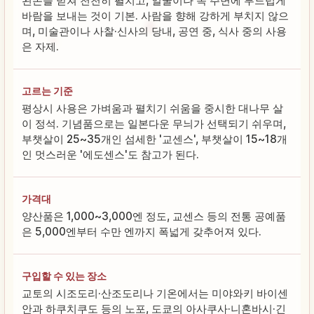
왼손을 받쳐 천천히 펼치고, 얼굴이나 목 주변에 부드럽게
바람을 보내는 것이 기본. 사람을 향해 강하게 부치지 않으
며, 미술관이나 사찰·신사의 당내, 공연 중, 식사 중의 사용
은 자제.
고르는 기준
평상시 사용은 가벼움과 펼치기 쉬움을 중시한 대나무 살
이 정석. 기념품으로는 일본다운 무늬가 선택되기 쉬우며,
부챗살이 25~35개인 섬세한 '교센스', 부챗살이 15~18개
인 멋스러운 '에도센스'도 참고가 된다.
가격대
양산품은 1,000~3,000엔 정도, 교센스 등의 전통 공예품
은 5,000엔부터 수만 엔까지 폭넓게 갖추어져 있다.
구입할 수 있는 장소
교토의 시조도리·산조도리나 기온에서는 미야와키 바이센
안과 하쿠치쿠도 등의 노포, 도쿄의 아사쿠사·니혼바시·긴