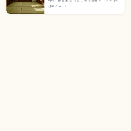
다다미는 골풀 등 식물 소재의 일본 와시쓰 바닥재
로, 헤이안 귀족의 깔개에서 무로마치 시대 이후 방
전체 지역
→
전체로 확산되었습니다. 신발을 가지런히 두는 매
너, 다다미베리와 캐리어 바퀴, 음료 엎질러짐 주의
점을 함께 살펴봅니다.