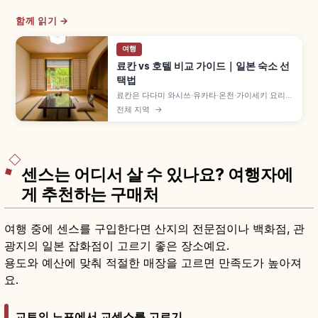
함께 읽기 →
여행
료칸 vs 호텔 비교 가이드｜일본 숙소 선
택법
료칸은 다다미 와시쓰·유카타·온천·가이세키 요리로
일본다운 숙박 체험을 중시하는 숙소이고, 호텔은
전체 지역
→
위치와 객실 선택지가 폭넓고 자유도가 높은 형태입
니다. 도착·식사·입욕·체크아웃 흐름 차이와 1박 2식
vs 스도마리 비교해 고르는 데 도움이 됩니다.
센스는 어디서 살 수 있나요? 여행자에
게 추천하는 구매처
여행 중에 센스를 구입한다면 산지의 전문점이나 백화점, 관
광지의 일본 잡화점이 고르기 좋은 장소예요.
용도와 예산에 맞춰 적절한 매장을 고르면 만족도가 높아져
요.
교토의 노포에서 교센스를 고르기