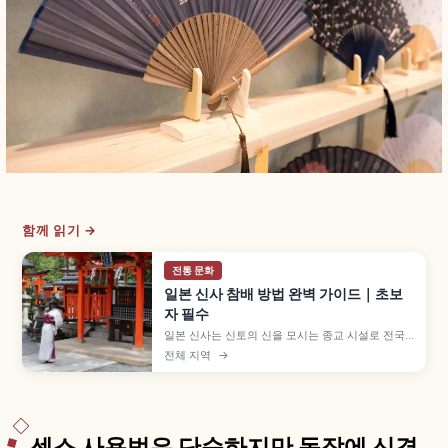
함께 읽기 →
전통 문화
일본 신사 참배 방법 완벽 가이드｜초보
자 필수
일본 신사는 신토의 신을 모시는 종교 시설로 전국
에 약 8만 곳이 있으며, 입구의 도리이가 절과 구분
전체 지역
→
되는 가장 알기 쉬운 특징입니다. 데미즈야 손 씻는
다섯 단계, 배전의 니레이 니하쿠슈 이치레이 참배,
새전·방울 등 기본 매너를 이해하는 데 도움이 됩니
다.
센스 사용법은 단순하지만 동작에 신경