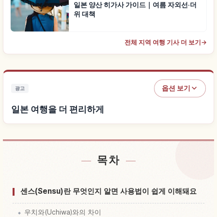
일본 양산 히가사 가이드｜여름 자외선·더
위 대책
전체 지역 여행 기사 더 보기
→
옵션 보기
광고
일본 여행을 더 편리하게
목차
일본 근처 숙소 찾기
↗
일본 체험 찾기
↗
센스(Sensu)란 무엇인지 알면 사용법이 쉽게 이해돼요
우치와(Uchiwa)와의 차이