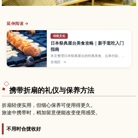
延伸阅读 →
传统文化
日本祭典屋台美食攻略｜新手逛吃入门
指南
本文整理日本祭典屋台的经典美食、点单付款、边
走边吃礼仪与垃圾处理要点，方便新手轻松逛吃。
全地区
→
携带折扇的礼仪与保养方法
折扇轻便实用，但细心保养可使用得更久。
旅途中携带时，稍加留意便能改变使用感受。
不用时合拢收好