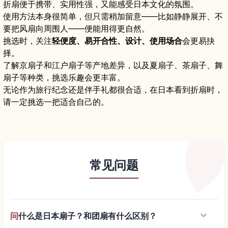
折扇便于携带、实用性强，又能感受日本文化的氛围。
使用方法本身很简单，但只需稍加留意——比如静静展开、不
要把风扇向周围人——便能用得更自然。
挑选时，关注
轻便度、易开合性、设计、使用场合
会更易抉
择。
了解京扇子和江户扇子等产地差异，以及夏扇子、茶扇子、舞
扇子等种类，挑选乐趣会更丰富。
无论作为旅行纪念还是伴手礼都很合适，在日本看到折扇时，
请一定挑选一把适合自己的。
常见问题
keyboard_arrow_down
问
什么是日本扇子？和团扇有什么区别？