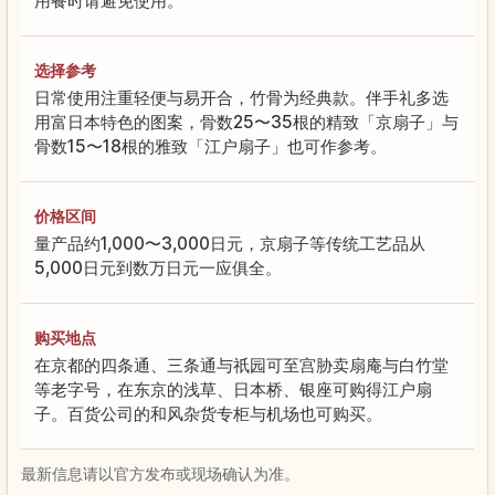
用餐时请避免使用。
选择参考
日常使用注重轻便与易开合，竹骨为经典款。伴手礼多选
用富日本特色的图案，骨数25〜35根的精致「京扇子」与
骨数15〜18根的雅致「江户扇子」也可作参考。
价格区间
量产品约1,000〜3,000日元，京扇子等传统工艺品从
5,000日元到数万日元一应俱全。
购买地点
在京都的四条通、三条通与祇园可至宫胁卖扇庵与白竹堂
等老字号，在东京的浅草、日本桥、银座可购得江户扇
子。百货公司的和风杂货专柜与机场也可购买。
最新信息请以官方发布或现场确认为准。