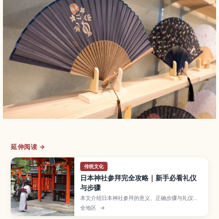
延伸阅读 →
传统文化
日本神社参拜完全攻略｜新手必看礼仪
与步骤
本文介绍日本神社参拜的意义、正确步骤与礼仪要
点，帮助访日游客避免失礼，更从容地体验神社文
全地区
→
化。