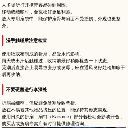
人多场所打开携带容易碰到周围。
移动或结账时，合拢收好更显利落。
放入专用扇袋中，能保护扇骨与扇面不受损伤，外观也更整
齐。
湿手触碰后注意检查
使用纸或布制成的折扇，易受水汽影响。
雨天或出汗后触碰过，收纳前最好稍微检查一下状态。
受潮后直接合上易导致变形或发霉，应在通风良好处稍加晾干
后再收纳。
不要硬塞进行李深处
折扇虽细窄，但应避免硬塞导致弯折。
放在不易被其他物品挤压的位置，能保持其形态美观。
使用日久的折扇，扇钉（Kaname）部分若松动会影响开合，
购买店或折扇专卖店有时可提供修理咨询。