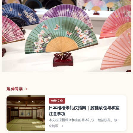
延伸阅读 →
传统文化
日本榻榻米礼仪指南｜脱鞋放包与和室
注意事项
本文梳理榻榻米和室的基本礼仪，包括脱鞋、放
包、拍照与防损细节，帮助新手从容应对。
全地区
→