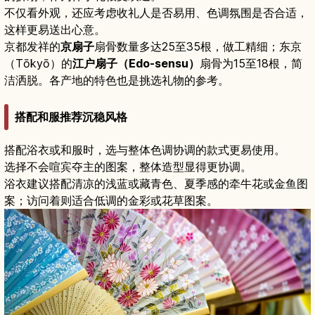
不仅看外观，还应考虑收礼人是否易用、色调氛围是否合适，
这样更易送出心意。
京都发祥的
京扇子
扇骨数量多达25至35根，做工精细；东京
（Tōkyō）的
江户扇子（Edo-sensu）
扇骨为15至18根，简
洁洒脱。各产地的特色也是挑选礼物的参考。
搭配和服推荐沉稳风格
搭配浴衣或和服时，选与整体色调协调的款式更易使用。
选择不会喧宾夺主的图案，整体造型显得更协调。
浴衣建议搭配清凉的浅蓝或藏青色、夏季感的牵牛花或金鱼图
案；访问着则适合低调的金彩或花草图案。