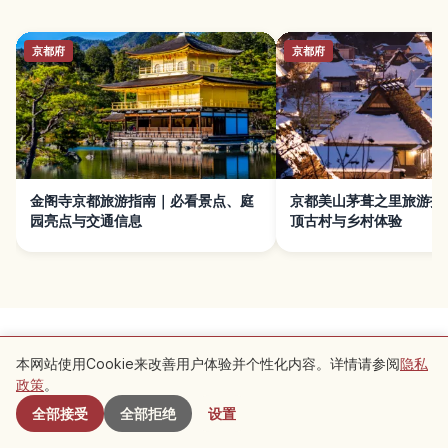
京都府
京都府
金阁寺京都旅游指南｜必看景点、庭
京都美山茅葺之里旅游指
园亮点与交通信息
顶古村与乡村体验
本网站使用Cookie来改善用户体验并个性化内容。详情请参阅
隐私
附近景点
政策
。
使用条款
隐私政策
Cookie 设置
全部接受
全部拒绝
设置