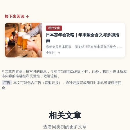
接下来阅读 →
现代文化
日本忘年会攻略｜年末聚会含义与参加指
南
忘年会是日本同事、朋友或社区在年末举办的餐会，
用来回顾一年、共享美食与交流。本文整理基本流程
全地区
→
与礼仪，帮助初次参加者自然融入日式年末聚会。
※ 文章内容基于撰写时的信息，可能与当前情况有所不同。此外，我们不保证所发
布内容的准确性和完整性，敬请谅解。
广告
本文可能包含广告（联盟链接），通过链接完成预订时本站可能获得佣
金。
相关文章
查看同类别的更多文章