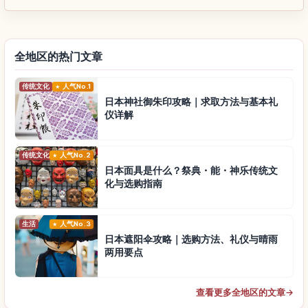
全地区的热门文章
传统文化
人气No.1
日本神社御朱印攻略｜求取方法与基本礼
仪详解
传统文化
人气No.2
日本面具是什么？祭典・能・神乐传统文
化与选购指南
生活
人气No.3
日本遮阳伞攻略｜选购方法、礼仪与晴雨
两用要点
查看更多全地区的文章
→