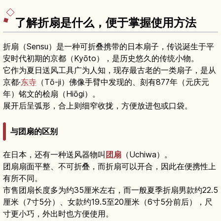
了解折扇是什么，便于掌握使用方法
折扇（Sensu）是一种可折叠携带的日本扇子，传说诞生于平
安时代初期的京都（Kyōto），是历史悠久的传统小物。
它作为夏日送风工具广为人知，现存最古老的一类扇子，是从
京都·
东寺
（Tō-ji）佛像手臂中发现的、刻有877年（元庆元
年）铭文的桧扇（Hiōgi）。
展开后呈弧形，合上则细窄收拢，方便放进包或口袋。
与团扇的区别
在日本，还有一种送风器物叫
团扇
（Uchiwa）。
团扇扇面平整、不可折叠，而折扇可以开合，因此在便携性上
有所不同。
市售团扇长度多为约35厘米左右，而一般夏季折扇男款约22.5
厘米（7寸5分）、女款约19.5至20厘米（6寸5分前后），尺
寸更小巧，外出时也方便使用。