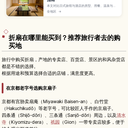
本文对比日式旅馆与酒店的房型、用餐、温泉与住
宿规则差异，帮助你按行程与需求选对住宿。
全地区
→
折扇在哪里能买到？推荐旅行者去的购
买地
旅行中购买折扇，产地的专卖店、百货店、景区的和风杂货店
都是不错的选择。
根据用途和预算选择合适的店铺，满意度更高。
在京都老字号选购京扇子
京都有宫胁卖扇庵（Miyawaki Baisen-an）、白竹堂
（Hakuchikudō）等老字号，可比较匠人手作的京扇子。
四条通（Shijō-dōri）、三条通（Sanjō-dōri）周边，以及
清水
寺
（Kiyomizu-dera）、
祇园
（Gion）一带专卖店较多，便于