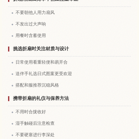
不要朝他人用力扇风
不发出过大声响
用餐时含蓄使用
挑选折扇时关注材质与设计
日常使用看重轻便和易开合
送伴手礼选日式图案更受欢迎
搭配和服推荐沉稳风格
携带折扇的礼仪与保养方法
不用时合拢收好
湿手触碰后注意检查
不要硬塞进行李深处