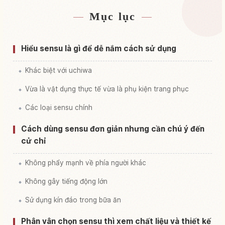
Mục lục
Tìm chỗ ở gần Nhật Bản
↗
Tìm trải nghiệm tại Nhật Bản
↗
Hiểu sensu là gì để dễ nắm cách sử dụng
Khác biệt với uchiwa
Vừa là vật dụng thực tế vừa là phụ kiện trang phục
Các loại sensu chính
Cách dùng sensu đơn giản nhưng cần chú ý đến
cử chỉ
Không phẩy mạnh về phía người khác
Không gây tiếng động lớn
Sử dụng kín đáo trong bữa ăn
Phân vân chọn sensu thì xem chất liệu và thiết kế