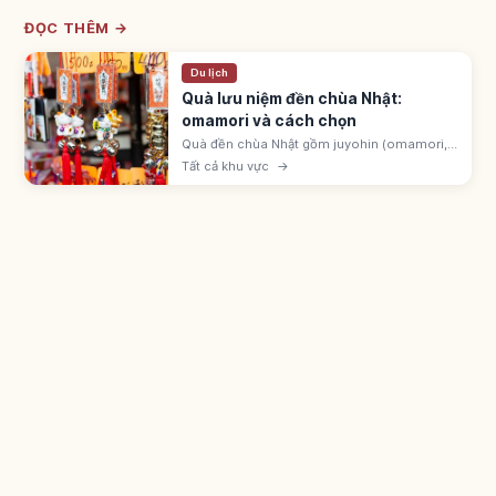
ĐỌC THÊM →
Du lịch
Quà lưu niệm đền chùa Nhật:
omamori và cách chọn
Quà đền chùa Nhật gồm juyohin (omamori,
goshuin, ofuda) gọi là được ban tặng, và đồ
Tất cả khu vực
→
engimono ở cửa hàng monzen-machi.
Omamori hatsuho-ryō 500-1.000 yên.