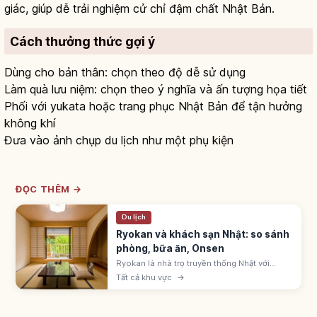
giác, giúp dễ trải nghiệm cử chỉ đậm chất Nhật Bản.
Cách thưởng thức gợi ý
Dùng cho bản thân: chọn theo độ dễ sử dụng
Làm quà lưu niệm: chọn theo ý nghĩa và ấn tượng họa tiết
Phối với yukata hoặc trang phục Nhật Bản để tận hưởng
không khí
Đưa vào ảnh chụp du lịch như một phụ kiện
ĐỌC THÊM →
Du lịch
Ryokan và khách sạn Nhật: so sánh
phòng, bữa ăn, Onsen
Ryokan là nhà trọ truyền thống Nhật với
phòng tatami, futon, yukata, kaiseki và
Tất cả khu vực
→
onsen. Khách sạn business, city, resort tự
do hơn. Chọn theo mục đích chuyến đi.