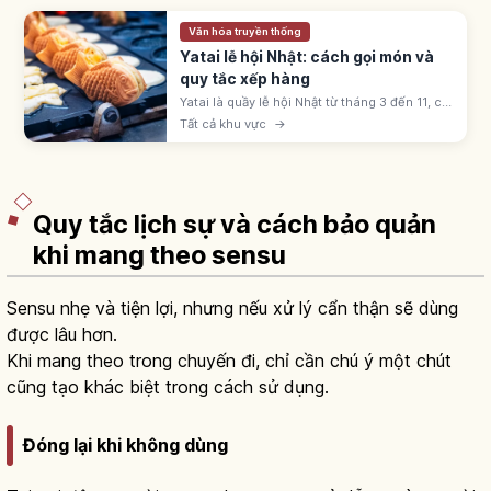
Văn hóa truyền thống
Yatai lễ hội Nhật: cách gọi món và
quy tắc xếp hàng
Yatai là quầy lễ hội Nhật từ tháng 3 đến 11, có
ringo-ame, yakisoba, takoyaki, kakigōri. Giá
Tất cả khu vực
→
300-500 yên; xếp hàng theo thứ tự và dịch
sang bên sau khi nhận.
Quy tắc lịch sự và cách bảo quản
khi mang theo sensu
Sensu nhẹ và tiện lợi, nhưng nếu xử lý cẩn thận sẽ dùng
được lâu hơn.
Khi mang theo trong chuyến đi, chỉ cần chú ý một chút
cũng tạo khác biệt trong cách sử dụng.
Đóng lại khi không dùng