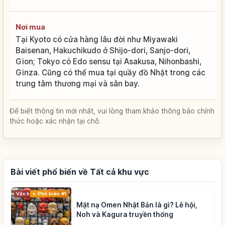
Nơi mua
Tại Kyoto có cửa hàng lâu đời như Miyawaki
Baisenan, Hakuchikudo ở Shijo-dori, Sanjo-dori,
Gion; Tokyo có Edo sensu tại Asakusa, Nihonbashi,
Ginza. Cũng có thể mua tại quầy đồ Nhật trong các
trung tâm thương mại và sân bay.
Để biết thông tin mới nhất, vui lòng tham khảo thông báo chính
thức hoặc xác nhận tại chỗ.
Bài viết phổ biến về Tất cả khu vực
Phổ biến #1
Văn hóa truyền thống
Mặt nạ Omen Nhật Bản là gì? Lễ hội,
Noh và Kagura truyền thống