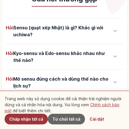
Hỏi
Sensu (quạt xếp Nhật) là gì? Khác gì với
keyboard_arrow_down
uchiwa?
Hỏi
Kyo-sensu và Edo-sensu khác nhau như
keyboard_arrow_down
thế nào?
Hỏi
Mở sensu đúng cách và dùng thế nào cho
keyboard_arrow_down
lịch sự?
Trang web này sử dụng cookie để cải thiện trải nghiệm người
keyboard_arrow_down
Hỏi
Tặng sensu làm quà có ý nghĩa gì?
dùng và cá nhân hóa nội dung. Vui lòng xem
Chính sách bảo
Gần đây
mật
để biết thêm chi tiết.
Chấp nhận tất cả
Từ chối tất cả
Cài đặt
Hỏi
Ở Kyoto nên mua sensu tại cửa hàng nào
keyboard_arrow_down