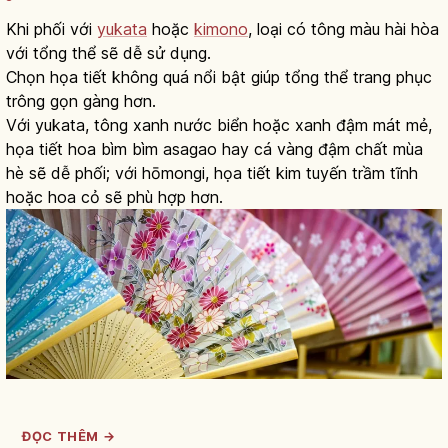
Khi phối với
yukata
hoặc
kimono
, loại có tông màu hài hòa
với tổng thể sẽ dễ sử dụng.
Chọn họa tiết không quá nổi bật giúp tổng thể trang phục
trông gọn gàng hơn.
Với yukata, tông xanh nước biển hoặc xanh đậm mát mẻ,
họa tiết hoa bìm bìm asagao hay cá vàng đậm chất mùa
hè sẽ dễ phối; với hōmongi, họa tiết kim tuyến trầm tĩnh
hoặc hoa cỏ sẽ phù hợp hơn.
ĐỌC THÊM →