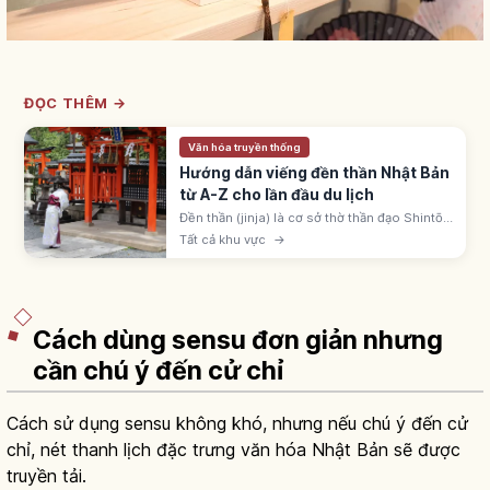
ĐỌC THÊM →
Văn hóa truyền thống
Hướng dẫn viếng đền thần Nhật Bản
từ A-Z cho lần đầu du lịch
Đền thần (jinja) là cơ sở thờ thần đạo Shintō
Nhật, khoảng 80.000 ngôi. Nhận biết qua
Tất cả khu vực
→
cổng torii; quy trình: torii, temizuya, ni-rei ni-
hakushu ichi-rei.
Cách dùng sensu đơn giản nhưng
cần chú ý đến cử chỉ
Cách sử dụng sensu không khó, nhưng nếu chú ý đến cử
chỉ, nét thanh lịch đặc trưng văn hóa Nhật Bản sẽ được
truyền tải.