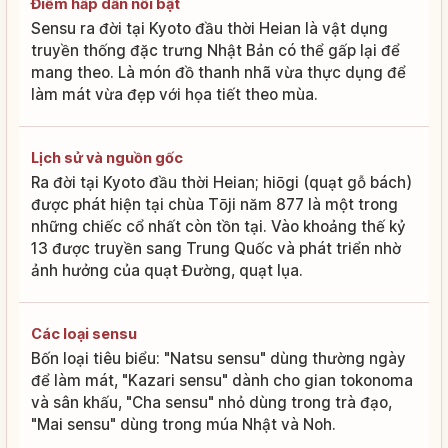
Điểm hấp dẫn nổi bật
Sensu ra đời tại Kyoto đầu thời Heian là vật dụng
truyền thống đặc trưng Nhật Bản có thể gấp lại để
mang theo. Là món đồ thanh nhã vừa thực dụng để
làm mát vừa đẹp với họa tiết theo mùa.
Lịch sử và nguồn gốc
Ra đời tại Kyoto đầu thời Heian; hiōgi (quạt gỗ bách)
được phát hiện tại chùa Tōji năm 877 là một trong
những chiếc cổ nhất còn tồn tại. Vào khoảng thế kỷ
13 được truyền sang Trung Quốc và phát triển nhờ
ảnh hưởng của quạt Đường, quạt lụa.
Các loại sensu
Bốn loại tiêu biểu: "Natsu sensu" dùng thường ngày
để làm mát, "Kazari sensu" dành cho gian tokonoma
và sân khấu, "Cha sensu" nhỏ dùng trong trà đạo,
"Mai sensu" dùng trong múa Nhật và Noh.