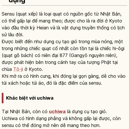
Sensu (quạt xếp) là loại quạt có nguồn gốc từ Nhật Bản,
có thể gấp lại để mang theo; được cho là ra đời ở Kyoto
vào đầu thời kỳ Heian và là vật dụng truyền thống có lịch
sử lâu đời.
Được biết đến như dụng cụ tạo gió trong mùa nóng, một
trong những chiếc quạt cổ nhất còn tồn tại là chiếc hi-ōgi
(quạt gỗ bách) có niên đại 877 (Gangyō nguyên niên),
được phát hiện bên trong cánh tay của tượng Phật tại
chùa
Tō-ji
ở Kyoto.
Khi mở ra có hình cung, khi đóng lại gọn gàng, dễ cho vào
túi xách hoặc túi áo, đó là đặc điểm của sensu.
Khác biệt với uchiwa
Tại Nhật Bản, còn có
uchiwa
là dụng cụ tạo gió.
Uchiwa có hình dạng phẳng và không gấp lại được, còn
sensu có thể đóng mở nên dễ mang theo hơn.