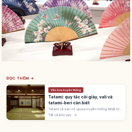
ĐỌC THÊM →
Văn hóa truyền thống
Tatami: quy tắc cởi giày, vali và
tatami-beri cần biết
Tatami là sàn cỏ igusa truyền thống Nhật từ
thời Muromachi. Cởi giày dép, không kéo
Tất cả khu vực
→
vali, tránh giẫm viền tatami-beri; mang tất
sạch vào phòng washitsu.