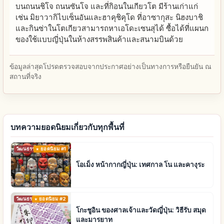
บนถนนชิโจ ถนนซันโจ และที่กิอนในเกียวโต มีร้านเก่าแก่
เช่น มิยาวากิไบเซ็นอันและฮาคุชิคุโด ที่อาซากุสะ นิฮงบาชิ
และกินซ่าในโตเกียวสามารถหาเอโดะเซนสุได้ ซื้อได้ที่แผนก
ของใช้แบบญี่ปุ่นในห้างสรรพสินค้าและสนามบินด้วย
ข้อมูลล่าสุดโปรดตรวจสอบจากประกาศอย่างเป็นทางการหรือยืนยัน ณ
สถานที่จริง
บทความยอดนิยมเกี่ยวกับทุกพื้นที่
วัฒนธรรมดั้งเดิม
ยอดนิยม #1
โอเม็ง หน้ากากญี่ปุ่น: เทศกาล โน และคางุระ
วัฒนธรรมดั้งเดิม
ยอดนิยม #2
โกะชูอิน ของศาลเจ้าและวัดญี่ปุ่น: วิธีรับ สมุด
และมารยาท