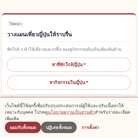
โฆษณา
วางแผนเที่ยวญี่ปุ่นให้ราบรื่น
พักใกล้ ๆ ทำให้เที่ยวสะดวกขึ้น ลองดูกิจกรรมท้องถิ่นเพิ่มเติมด้วย
หาที่พักใกล้ญี่ปุ่น
↗
หากิจกรรมในญี่ปุ่น
↗
เว็บไซต์นี้ใช้คุกกี้เพื่อปรับปรุงประสบการณ์ผู้ใช้และปรับเนื้อหาให้
เหมาะกับบุคคล โปรดดู
นโยบายความเป็นส่วนตัว
สำหรับรายละเอียด
ใกล้เคียง
เพิ่มเติม
จุดแนะนำใกล้เคียง
ยอมรับทั้งหมด
ปฏิเสธทั้งหมด
การตั้งค่า