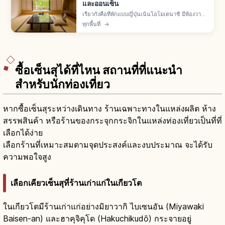
และออนเซ็น
เรียวกังคือที่พักแบบญี่ปุ่นเน้นโอโมเตนาชิ มีห้องวา
ชิตสึทาทามิ ออนเซ็น ยูกาตะ และอาหารไคเซกิ ส่วน
ทุกพื้นที่
→
โรงแรมมีหลายแบบทั้งธุรกิจ-ซิตี้-รีสอร์ท อิสระ
มากกว่า
ซื้อเซ็นสุได้ที่ไหน สถานที่ที่แนะนำ
สำหรับนักท่องเที่ยว
หากซื้อเซ็นสุระหว่างเดินทาง ร้านเฉพาะทางในแหล่งผลิต ห้าง
สรรพสินค้า หรือร้านของกระจุกกระจิกในแหล่งท่องเที่ยวเป็นที่ที่
เลือกได้ง่าย
เลือกร้านที่เหมาะสมตามจุดประสงค์และงบประมาณ จะได้รับ
ความพอใจสูง
เลือกเคียวเซ็นสุที่ร้านเก่าแก่ในเกียวโต
ในเกียวโตมีร้านเก่าแก่อย่างมิยาวากิ ไบเซนอัน (Miyawaki
Baisen-an) และฮาคุจิคุโด (Hakuchikudō) กระจายอยู่