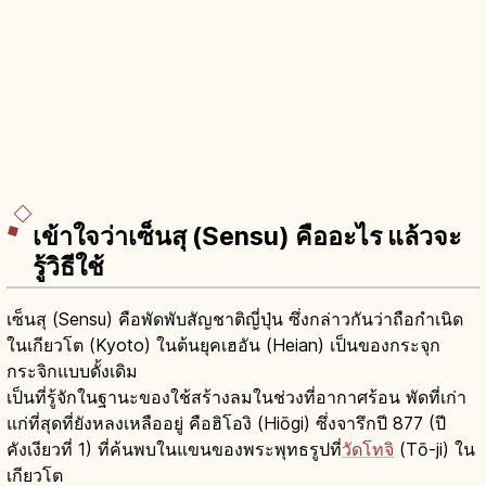
เข้าใจว่าเซ็นสุ (Sensu) คืออะไร แล้วจะ
รู้วิธีใช้
เซ็นสุ (Sensu) คือพัดพับสัญชาติญี่ปุ่น ซึ่งกล่าวกันว่าถือกำเนิด
ในเกียวโต (Kyoto) ในต้นยุคเฮอัน (Heian) เป็นของกระจุก
กระจิกแบบดั้งเดิม
เป็นที่รู้จักในฐานะของใช้สร้างลมในช่วงที่อากาศร้อน พัดที่เก่า
แก่ที่สุดที่ยังหลงเหลืออยู่ คือฮิโองิ (Hiōgi) ซึ่งจารึกปี 877 (ปี
คังเงียวที่ 1) ที่ค้นพบในแขนของพระพุทธรูปที่
วัดโทจิ
(Tō-ji) ใน
เกียวโต