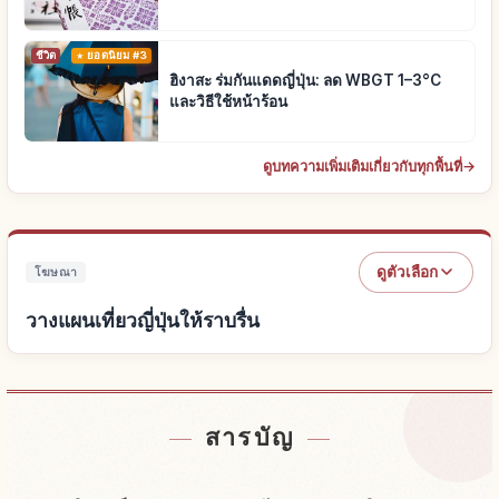
ชีวิต
ยอดนิยม #3
ฮิงาสะ ร่มกันแดดญี่ปุ่น: ลด WBGT 1–3°C
และวิธีใช้หน้าร้อน
ดูบทความเพิ่มเติมเกี่ยวกับทุกพื้นที่
→
ดูตัวเลือก
โฆษณา
วางแผนเที่ยวญี่ปุ่นให้ราบรื่น
หาที่พักใกล้ญี่ปุ่น
↗
สารบัญ
หากิจกรรมในญี่ปุ่น
↗