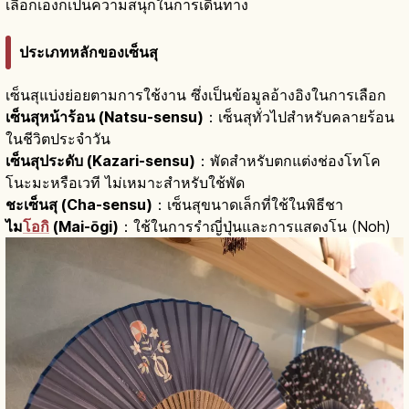
เลือกเองก็เป็นความสนุกในการเดินทาง
ประเภทหลักของเซ็นสุ
เซ็นสุแบ่งย่อยตามการใช้งาน ซึ่งเป็นข้อมูลอ้างอิงในการเลือก
เซ็นสุหน้าร้อน (Natsu-sensu)
：เซ็นสุทั่วไปสำหรับคลายร้อน
ในชีวิตประจำวัน
เซ็นสุประดับ (Kazari-sensu)
：พัดสำหรับตกแต่งช่องโทโค
โนะมะหรือเวที ไม่เหมาะสำหรับใช้พัด
ชะเซ็นสุ (Cha-sensu)
：เซ็นสุขนาดเล็กที่ใช้ในพิธีชา
ไม
โอกิ
(Mai-ōgi)
：ใช้ในการรำญี่ปุ่นและการแสดงโน (Noh)