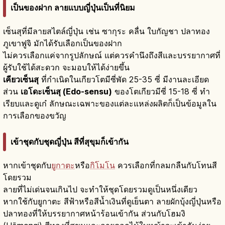
เป็นของฝาก ลายแบบญี่ปุ่นเป็นที่นิยม
เซ็นสุที่มีลายสไตล์ญี่ปุ่น เช่น ซากุระ คลื่น ใบกัญชา ปลาทอง
ภูเขาฟูจิ มักได้รับเลือกเป็นของฝาก
ไม่ควรเลือกแค่จากรูปลักษณ์ แต่ควรคำนึงถึงสีและบรรยากาศที่
ผู้รับใช้ได้สะดวก จะมอบให้ได้ง่ายขึ้น
เคียวเซ็นสุ
ที่กำเนิดในเกียวโตมีซี่พัด 25-35 ซี่ มีงานละเอียด
ส่วน
เอโดะเซ็นสุ (Edo-sensu)
ของโตเกียวมีซี่ 15-18 ซี่ ทำ
เรียบและดูเก๋ ลักษณะเฉพาะของแต่ละแหล่งผลิตก็เป็นข้อมูลใน
การเลือกของขวัญ
เข้าชุดกับชุดญี่ปุ่น สีที่สุขุมก็เข้ากัน
หากเข้าชุดกับ
ยูกาตะ
หรือ
กิโมโน
ควรเลือกที่กลมกลืนกับโทนสี
โดยรวม
ลายที่ไม่เด่นจนเกินไป จะทำให้ชุดโดยรวมดูเป็นหนึ่งเดียว
หากใช้กับยูกาตะ สีฟ้าหรือสีน้ำเงินที่ดูเย็นตา ลายผักบุ้งญี่ปุ่นหรือ
ปลาทองที่ให้บรรยากาศหน้าร้อนเข้ากัน ส่วนกับโฮมงิ