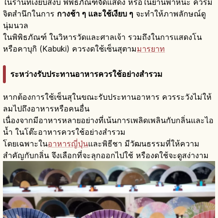
ในร้านที่เงียบสงบ พิพิธภัณฑ์จัดแสดง หรือในยานพาหนะ ควรมี
จิตสำนึกในการ
กางช้า ๆ และใช้เงียบ ๆ
จะทำให้ภาพลักษณ์ดู
นุ่มนวล
ในพิพิธภัณฑ์ ในวิหารวัดและศาลเจ้า รวมถึงในการแสดงโน
หรือคาบุกิ (Kabuki) ควรงดใช้เซ็นสุตาม
มารยาท
ระหว่างรับประทานอาหารควรใช้อย่างสำรวม
หากต้องการใช้เซ็นสุในขณะรับประทานอาหาร ควรระวังไม่ให้
ลมไปถึงอาหารหรือคนอื่น
เนื่องจากมีอาหารหลายอย่างที่เน้นการเพลิดเพลินกับกลิ่นและไอ
น้ำ ในโต๊ะอาหารควรใช้อย่างสำรวม
โดยเฉพาะใน
อาหารญี่ปุ่น
และพิธีชา มีวัฒนธรรมที่ให้ความ
สำคัญกับกลิ่น จึงเลือกที่จะลุกออกไปใช้ หรืองดใช้จะดูสง่างาม