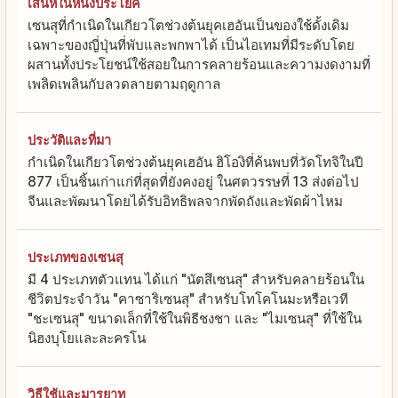
เสน่ห์ในหนึ่งประโยค
เซนสุที่กำเนิดในเกียวโตช่วงต้นยุคเฮอันเป็นของใช้ดั้งเดิม
เฉพาะของญี่ปุ่นที่พับและพกพาได้ เป็นไอเทมที่มีระดับโดย
ผสานทั้งประโยชน์ใช้สอยในการคลายร้อนและความงดงามที่
เพลิดเพลินกับลวดลายตามฤดูกาล
ประวัติและที่มา
กำเนิดในเกียวโตช่วงต้นยุคเฮอัน ฮิโองิที่ค้นพบที่วัดโทจิในปี
877 เป็นชิ้นเก่าแก่ที่สุดที่ยังคงอยู่ ในศตวรรษที่ 13 ส่งต่อไป
จีนและพัฒนาโดยได้รับอิทธิพลจากพัดถังและพัดผ้าไหม
ประเภทของเซนสุ
มี 4 ประเภทตัวแทน ได้แก่ "นัตสึเซนสุ" สำหรับคลายร้อนใน
ชีวิตประจำวัน "คาซาริเซนสุ" สำหรับโทโคโนมะหรือเวที
"ชะเซนสุ" ขนาดเล็กที่ใช้ในพิธีชงชา และ "ไมเซนสุ" ที่ใช้ใน
นิฮงบุโยและละครโน
วิธีใช้และมารยาท