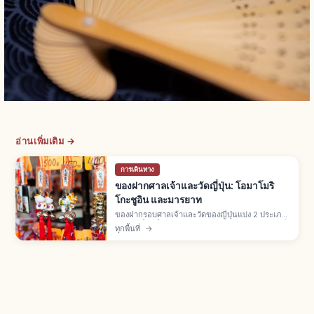
อ่านเพิ่มเติม →
การเดินทาง
ของฝากศาลเจ้าและวัดญี่ปุ่น: โอมาโมริ
โกะชูอิน และมารยาท
ของฝากรอบศาลเจ้าและวัดของญี่ปุ่นแบ่ง 2 ประเภท:
ของศักดิ์สิทธิ์ในเขตวัด (โอมาโมริ โกะชูอิน เอมะ) ที่
ทุกพื้นที่
→
"ได้รับ" ผ่านฮัตสึโฮเรียว และของฝากที่ "ซื้อ" จาก
ร้านรอบนอก