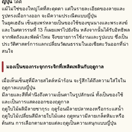
ญี่ปุ่น
ได้ดี
แม้ไม่ใช่ของใหญ่โตที่สะดุดตา แต่ในรายละเอียดของลายและ
รูปทรงเมื่อกางออก จะมีความประณีตแบบญี่ปุ่น
ในยุคเฮอัน เซ็นสุแพร่หลายเป็นของใช้ของขุนนางและพระสงฆ์
และในศตวรรษที่ 13 ก็เผยแพร่ไปยังจีน หลังจากนั้นได้รับอิทธิพล
จากพัดถังและพัดผ้าไหม จึงขยายการใช้งานและรูปแบบ ซึ่งเป็น
ประวัติศาสตร์การแลกเปลี่ยนวัฒนธรรมในเอเชียตะวันออกที่น่า
สนใจ
มองเป็นของกระจุกกระจิกที่เพลิดเพลินกับฤดูกาล
เมื่อเห็นเซ็นสุที่มีลายสไตล์หน้าร้อน จะรู้สึกได้ถึงความใส่ใจใน
ฤดูกาลแบบญี่ปุ่น
มีลายและสีที่คำนึงถึงความเย็นตาในรูปลักษณ์ ทั้งเป็นของใช้
และเป็นการแสดงออกของฤดูกาล
ฤดูใบไม้ผลิมีลายซากุระ ฤดูร้อนมีลายปลาทองหรือกระแสน้ำ
ฤดูใบไม้เปลี่ยนสีมีลายใบไม้แดง ฤดูหนาวมีลายเกล็ดหิมะหรือ
ต้นสน การเลือกตามลายแต่ละฤดูเป็นความสนุกแบบญี่ปุ่น