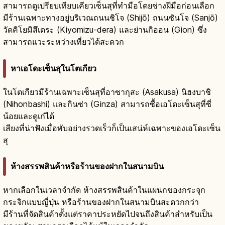
สามารถดูเปรียบเทียบเคียวเซ็นสุที่ทำมือโดยช่างฝีมือก่อนเลือก
มีร้านเฉพาะทางอยู่บริเวณถนนชิโจ (Shijō) ถนนซันโจ (Sanjō)
วัดคิโยมิสึเดระ (Kiyomizu-dera) และย่านกิออน (Gion) ซึ่ง
สามารถแวะระหว่างเที่ยวได้สะดวก
หาเอโดะเซ็นสุในโตเกียว
ในโตเกียวมีร้านเฉพาะเซ็นสุที่อาซากุสะ (Asakusa) นิฮงบาชิ
(Nihonbashi) และกินซ่า (Ginza) สามารถซื้อเอโดะเซ็นสุที่ซี่
น้อยและดูเก๋ได้
เสียงที่น่าฟังเมื่อพับอย่างรวดเร็วก็เป็นเสน่ห์เฉพาะของเอโดะเซ็น
สุ
ห้างสรรพสินค้าหรือร้านของฝากในสนามบิน
หากเลือกในเวลาจำกัด ห้างสรรพสินค้าในแผนกของกระจุก
กระจิกแบบญี่ปุ่น หรือร้านของฝากในสนามบินสะดวกกว่า
มีร้านที่จัดสินค้าตั้งแต่ราคาประหยัดไปจนถึงสินค้าสำหรับเป็น