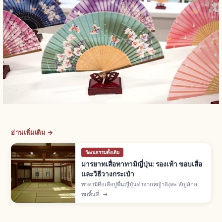
อ่านเพิ่มเติม →
วัฒนธรรมดั้งเดิม
มารยาทเสื่อทาทามิญี่ปุ่น: รองเท้า ขอบเสื่อ
และวิธีวางกระเป๋า
ทาทามิคือเสื่อปูพื้นญี่ปุ่นทำจากหญ้าอิงุสะ สัญลักษณ์
ห้องวาชิตสึ ปูเต็มห้องตั้งแต่ยุคมุโรมาจิ มารยาท: ถอด
ทุกพื้นที่
→
รองเท้าก่อนเข้า ไม่เหยียบขอบทาทามิเบริ ยก
สัมภาระไม่ลาก