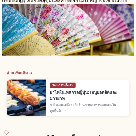
(Hōmongi) สีทองที่สุขุมและลายดอกไม้ใบหญ้าจะเข้ากันง่าย
อ่านเพิ่มเติม →
วัฒนธรรมดั้งเดิม
ยาไทในเทศกาลญี่ปุ่น: เมนูยอดฮิตและ
มารยาท
ยาไทและเดมิเสะคือร้านขายอาหารและเกมใน
เทศกาลญี่ปุ่น พบมากเดือนมี.ค.-พ.ย. เมนูยอดฮิตยา
ทุกพื้นที่
→
กิโซบะ เบบี้คาสเทลลา ทาโกะยากิ แอปเปิลเคลือบ
ต่อคิว จ่ายเงินสด ไม่ทิ้งขยะ