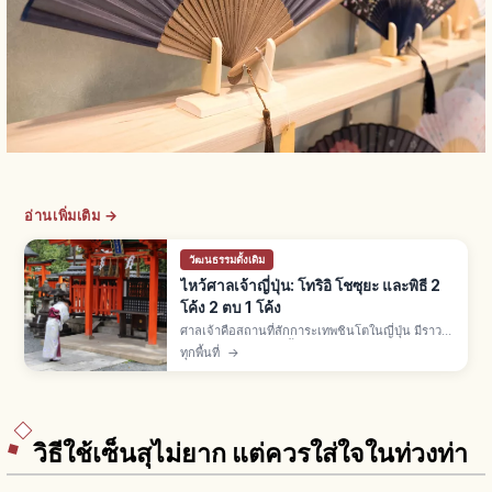
อ่านเพิ่มเติม →
วัฒนธรรมดั้งเดิม
ไหว้ศาลเจ้าญี่ปุ่น: โทริอิ โชซุยะ และพิธี 2
โค้ง 2 ตบ 1 โค้ง
ศาลเจ้าคือสถานที่สักการะเทพชินโตในญี่ปุ่น มีราว
80,000 แห่ง พิธี 3 ขั้น: ลอดโทริอิ ล้างมือโชซุยะ
ทุกพื้นที่
→
สักการะไฮเด็นด้วย 2 โค้ง 2 ตบมือ 1 โค้ง โอมาโมริ
500-1,000 เยน
วิธีใช้เซ็นสุไม่ยาก แต่ควรใส่ใจในท่วงท่า