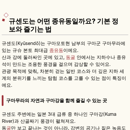
규센도는 어떤 종유동일까요? 기본 정
보와 즐기는 법
규센도(Kyūsendō)는 구마모토현 남부의 구마군 구마무라에
있는 규슈 본토 최대급
종유동
이에요.
산과 강에 둘러싸인 곳에 있고,
동굴
안에서는 지하수나 종유
석이 만드는 조용한 풍경을 걸으며 감상할 수 있어요.
관광 목적에 맞춰, 차분히 걷는 일반 코스와 더 깊은 지하 세
계의 분위기를 느끼는 탐험 코스를 고를 수 있는 점이 특징이
에요.
구마무라의 자연과 구마강을 함께 즐길 수 있는 곳
규센도 주변에는 일본 3대 급류 중 하나인 구마강(Kuma
River)과 산골짜기 풍경이 펼쳐져요.
동
굴
만 보고 끝나는 것이 아니라, 강변의 공기나 짙은 녹음도