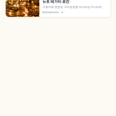
뉴토 테가타 료칸
구로카와 온천은 구마모토현 미나미오구니마치 산
간 온천지로, 미쉐린 그린가이드 일본 별 2개로 소
Kumamoto
→
개되었습니다. 다노하라강 주변 료칸이 만드는 정취
있는 온천 거리, 노천탕 3곳을 도는 '뉴토 테가타'
1,500엔, 유카타·게타 산책, 아소역 버스 1시간.