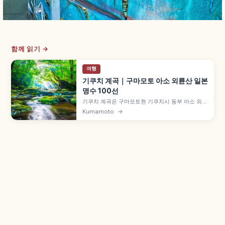
함께 읽기 →
여행
기쿠치 계곡｜구마모토 아소 외륜산 일본
명수 100선
기쿠치 계곡은 구마모토현 기쿠치시 동부 아소 외륜
산 북서부 자연휴양림으로, 해발 약 500~800m
Kumamoto
→
약 1,193ha입니다. '일본 명수 100선'·'삼림욕의 숲
100선'·'폭포 100선' 선정, 힐링 코스 약 1km(30
분), 마이너스 이온 만끽 코스 약 2km 등을 함께 안
내합니다.