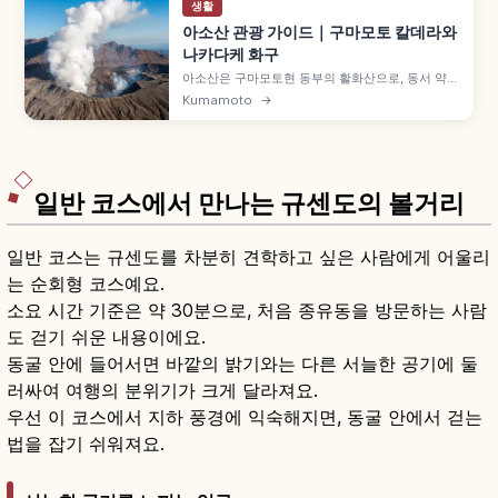
생활
아소산 관광 가이드｜구마모토 칼데라와
나카다케 화구
아소산은 구마모토현 동부의 활화산으로, 동서 약
18km·남북 약 25km·둘레 약 128km의 세계 최대
Kumamoto
→
급 칼데라가 특징입니다. 아소 오악, 나카다케 화구,
구사센리가하마, 다이칸보 운해, 2014년 세계지질
공원 포인트를 짚어 봅니다.
일반 코스에서 만나는 규센도의 볼거리
일반 코스는 규센도를 차분히 견학하고 싶은 사람에게 어울리
는 순회형 코스예요.
소요 시간 기준은 약 30분으로, 처음 종유동을 방문하는 사람
도 걷기 쉬운 내용이에요.
동굴 안에 들어서면 바깥의 밝기와는 다른 서늘한 공기에 둘
러싸여 여행의 분위기가 크게 달라져요.
우선 이 코스에서 지하 풍경에 익숙해지면, 동굴 안에서 걷는
법을 잡기 쉬워져요.