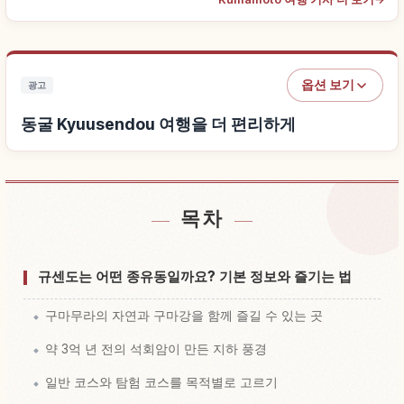
옵션 보기
광고
동굴 Kyuusendou 여행을 더 편리하게
목차
동굴 Kyuusendou 근처 숙소 찾기
↗
동굴 Kyuusendou 체험 찾기
↗
규센도는 어떤 종유동일까요? 기본 정보와 즐기는 법
구마무라의 자연과 구마강을 함께 즐길 수 있는 곳
약 3억 년 전의 석회암이 만든 지하 풍경
일반 코스와 탐험 코스를 목적별로 고르기