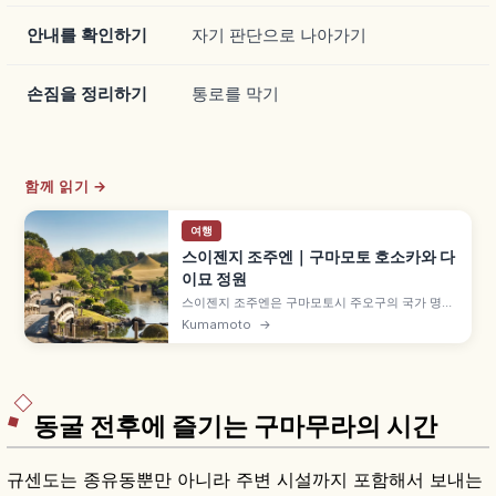
안내를 확인하기
자기 판단으로 나아가기
손짐을 정리하기
통로를 막기
함께 읽기 →
여행
스이젠지 조주엔｜구마모토 호소카와 다
이묘 정원
스이젠지 조주엔은 구마모토시 주오구의 국가 명승·
사적 지천회유식 일본 정원으로, 간에이 9년(1632
Kumamoto
→
년) 호소카와 다다토시가 오차야를 세운 것이 시작
입니다. 도카이도 53차를 본뜬 인공 언덕, 1912년
교토고쇼 이축 고킨덴주노마, 입장 400엔 등을 함
께 안내합니다.
동굴 전후에 즐기는 구마무라의 시간
규센도는 종유동뿐만 아니라 주변 시설까지 포함해서 보내는