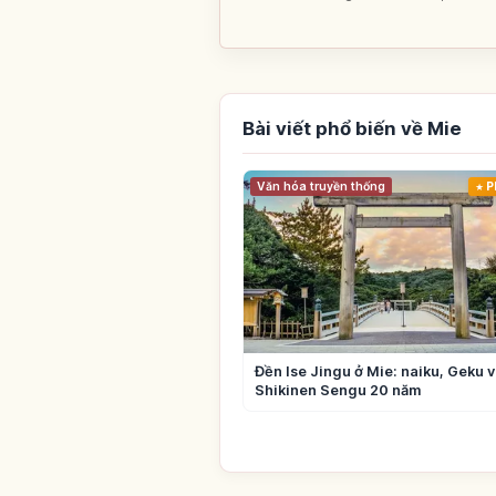
Bài viết phổ biến về Mie
Văn hóa truyền thống
P
Đền Ise Jingu ở Mie: naiku, Geku 
Shikinen Sengu 20 năm