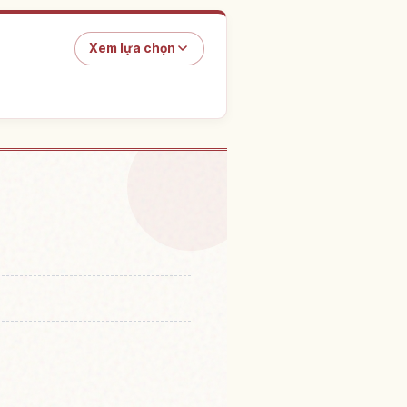
Xem lựa chọn
 Đền Futami Okitama
↗