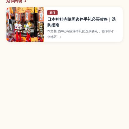
延伸阅读 →
旅行
日本神社寺院周边伴手礼必买攻略｜选
购指南
本文整理神社寺院伴手礼的选购要点，包括御守、
达摩等常见品项，以及店铺礼节与打包注意事项。
全地区
→