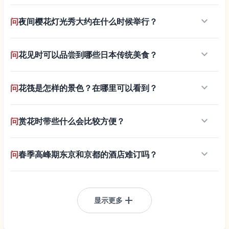
keyboard_arrow_down
问
夜间樱花灯光秀大约在什么时候举行？
keyboard_arrow_down
问
花见时可以品尝到哪些日本传统美食？
keyboard_arrow_down
问
花筏是怎样的景色？在哪里可以看到？
keyboard_arrow_down
问
赏花时带些什么会比较方便？
keyboard_arrow_down
问
春季高峰期东京和京都的酒店难订吗？
add
显示更多