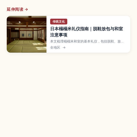
延伸阅读 →
传统文化
日本榻榻米礼仪指南｜脱鞋放包与和室
注意事项
本文梳理榻榻米和室的基本礼仪，包括脱鞋、放
包、拍照与防损细节，帮助新手从容应对。
全地区
→