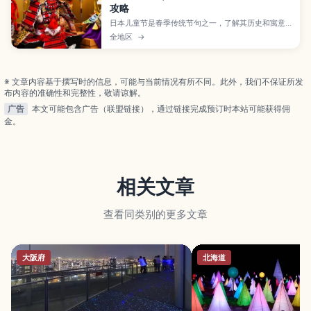
攻略
日本儿童节是春季传统节句之一，了解其历史和寓意
后，鲤鱼旗、武士头盔、粽子等习俗会更有看点。本
全地区
→
文为赴日游客简单梳理儿童节文化基础，旅途中轻松
感受日本季节风情。
※ 文章内容基于撰写时的信息，可能与当前情况有所不同。此外，我们不保证所发
布内容的准确性和完整性，敬请谅解。
广告
本文可能包含广告（联盟链接），通过链接完成预订时本站可能获得佣
金。
相关文章
查看同类别的更多文章
大阪府
北海道