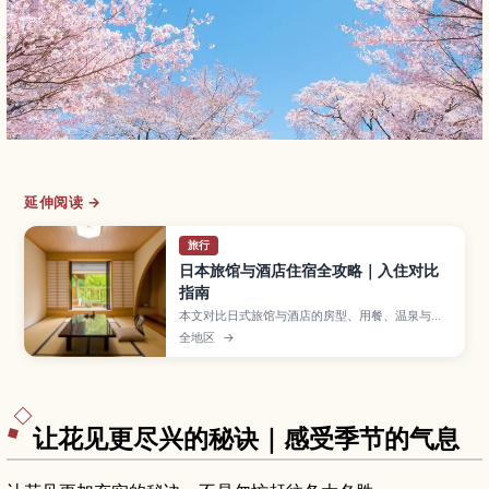
延伸阅读 →
旅行
日本旅馆与酒店住宿全攻略｜入住对比
指南
本文对比日式旅馆与酒店的房型、用餐、温泉与住
宿规则差异，帮助你按行程与需求选对住宿。
全地区
→
让花见更尽兴的秘诀｜感受季节的气息