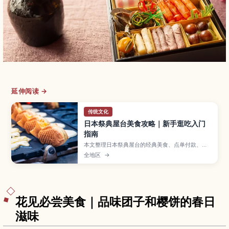
延伸阅读 →
传统文化
日本祭典屋台美食攻略｜新手逛吃入门
指南
本文整理日本祭典屋台的经典美食、点单付款、边
走边吃礼仪与垃圾处理要点，方便新手轻松逛吃。
全地区
→
花见必尝美食｜品味团子和樱饼的春日
滋味