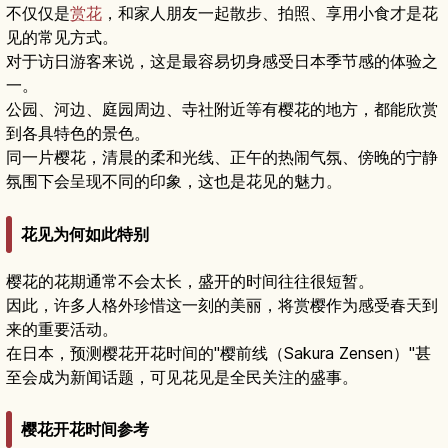
不仅仅是
赏花
，和家人朋友一起散步、拍照、享用小食才是花
见的常见方式。
对于访日游客来说，这是最容易切身感受日本季节感的体验之
一。
公园、河边、庭园周边、寺社附近等有樱花的地方，都能欣赏
到各具特色的景色。
同一片樱花，清晨的柔和光线、正午的热闹气氛、傍晚的宁静
氛围下会呈现不同的印象，这也是花见的魅力。
花见为何如此特别
樱花的花期通常不会太长，盛开的时间往往很短暂。
因此，许多人格外珍惜这一刻的美丽，将赏樱作为感受春天到
来的重要活动。
在日本，预测樱花开花时间的"樱前线（Sakura Zensen）"甚
至会成为新闻话题，可见花见是全民关注的盛事。
樱花开花时间参考