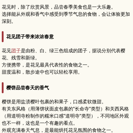
花见时，除了欣赏风景，品尝春季美食也是一大乐趣。
选择能从外观和香气中感受到季节气息的食物，会让体验更加
深刻。
花见团子带来浓浓春意
花见
团子
是由粉、白、绿三色组成的团子，据说分别代表樱
花、残雪和新绿。
方便携带，是花见最具代表性的食物之一。
甜度温和，散步途中也可以轻松享用。
樱饼品尝春天的香气
樱饼是用盐渍樱叶包裹的和果子，口感柔软微甜。
有关东风格（用薄饼状面皮包裹的"长命寺"类型）和关西风格
（用道明寺粉制作的糯米口感"道明寺"类型），不同地区外观
也不一样，这也是一个有趣的看点。
外观充满春天气息，是最能烘托花见氛围的食物之一。