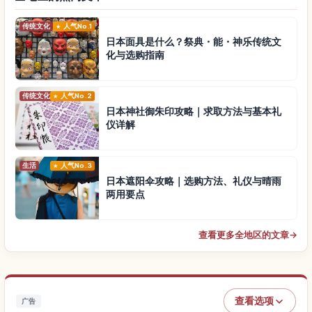
传统文化
人气No.1
日本面具是什么？祭典・能・神乐传统文
化与选购指南
传统文化
人气No.2
日本神社御朱印攻略｜求取方法与基本礼
仪详解
生活
人气No.3
日本遮阳伞攻略｜选购方法、礼仪与晴雨
两用要点
查看更多全地区的文章
→
查看选项
广告