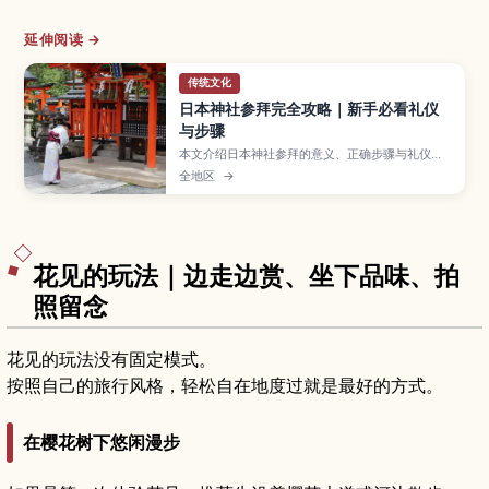
延伸阅读 →
传统文化
日本神社参拜完全攻略｜新手必看礼仪
与步骤
本文介绍日本神社参拜的意义、正确步骤与礼仪要
点，帮助访日游客避免失礼，更从容地体验神社文
全地区
→
化。
花见的玩法｜边走边赏、坐下品味、拍
照留念
花见的玩法没有固定模式。
按照自己的旅行风格，轻松自在地度过就是最好的方式。
在樱花树下悠闲漫步