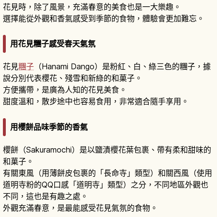
花見時，除了風景，充滿春意的美食也是一大樂趣。
選擇能從外觀和香氣感受到季節的食物，體驗會更加難忘。
用花見糰子感受春天氣氛
花見
糰子
（Hanami Dango）是粉紅、白、綠三色的糰子，據
說分別代表櫻花、殘雪和新綠的和菓子。
方便攜帶，是廣為人知的花見美食。
甜度溫和，散步途中也容易食用，非常適合隨手享用。
用櫻餅品味季節的香氣
櫻餅（Sakuramochi）是以鹽漬櫻花葉包裹、帶有柔和甜味的
和菓子。
有關東風（用薄餅皮包裹的「長命寺」類型）和關西風（使用
道明寺粉的QQ口感「道明寺」類型）之分，不同地區外觀也
不同，這也是有趣之處。
外觀充滿春意，是最能感受花見氣氛的食物。