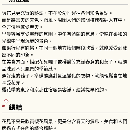
讓花見更充實的秘訣，不在於匆忙趕往各個知名景點。
而是將當天的天色、微風、周圍人們的悠閒模樣都納入其中，
全方位地感受春天。
早晨容易享受寧靜的氛圍，中午有熱鬧的氣息，傍晚在柔和的
光線中呈現沉靜的景色。
如果行程有餘裕，在同一個地方換個時段欣賞，就能感受到截
然不同的印象。
在美食方面，搭配花見糰子或櫻餅等充滿春意的和菓子，就能
品味到不只風景的季節感。
穿好走的鞋子，準備能應對氣溫變化的衣物，就能輕鬆自在地
享受花見。
櫻花季的東京和京都住宿容易客滿，建議提早預約。
總結
花見不只是欣賞櫻花風景，更是包含春天的氣息、美食和人們
度過方式在內的綜合體驗。