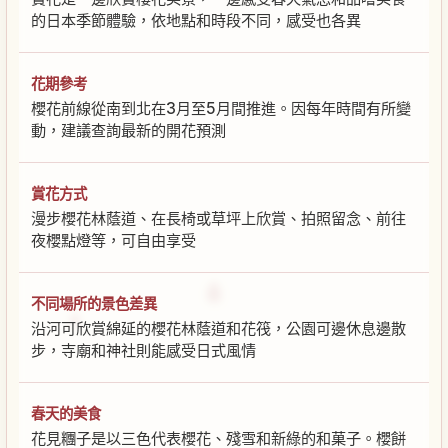
的日本季節體驗，依地點和時段不同，感受也各異
花期參考
櫻花前線從南到北在3月至5月間推進。因每年時間有所變
動，建議查詢最新的開花預測
賞花方式
漫步櫻花林蔭道、在長椅或草坪上欣賞、拍照留念、前往
夜櫻點燈等，可自由享受
不同場所的景色差異
沿河可欣賞綿延的櫻花林蔭道和花筏，公園可邊休息邊散
步，寺廟和神社則能感受日式風情
春天的美食
花見糰子是以三色代表櫻花、殘雪和新綠的和菓子。櫻餅