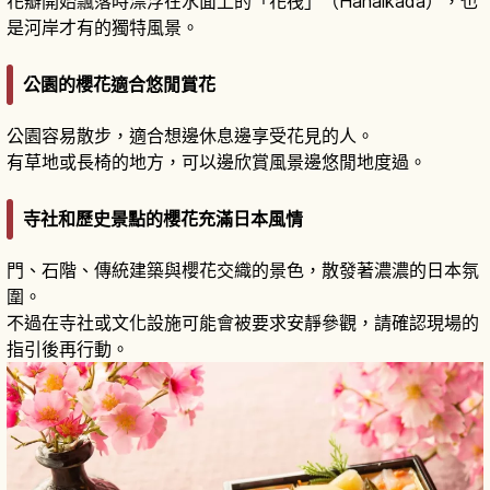
花瓣開始飄落時漂浮在水面上的「花筏」（Hanaikada），也
是河岸才有的獨特風景。
公園的櫻花適合悠閒賞花
公園容易散步，適合想邊休息邊享受花見的人。
有草地或長椅的地方，可以邊欣賞風景邊悠閒地度過。
寺社和歷史景點的櫻花充滿日本風情
門、石階、傳統建築與櫻花交織的景色，散發著濃濃的日本氛
圍。
不過在寺社或文化設施可能會被要求安靜參觀，請確認現場的
指引後再行動。