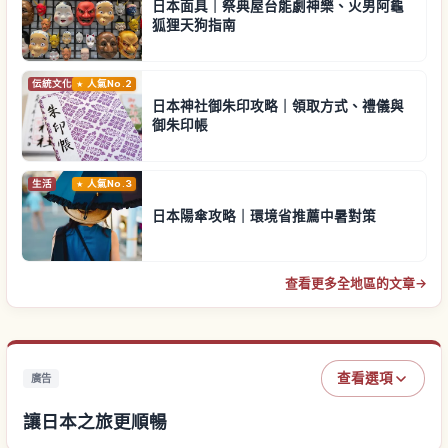
日本面具｜祭典屋台能劇神樂、火男阿龜
狐狸天狗指南
伝統文化
人氣No.2
日本神社御朱印攻略｜領取方式、禮儀與
御朱印帳
生活
人氣No.3
日本陽傘攻略｜環境省推薦中暑對策
查看更多全地區的文章
→
查看選項
廣告
讓日本之旅更順暢