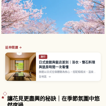
延伸閱讀 →
旅行
日式旅館與飯店差別｜浴衣、懷石料理
與退房時間一次看懂
旅館以日式住宿體驗為核心，搭配榻榻米、溫泉、
浴衣與懷石料理，多數提供一泊二食方案。飯店則
全地區
→
房型多元、自由度高，從商務到度假飯店任選。浴
衣須右前交疊穿著，旅館入住多在下午、含晚餐者
建議用餐前抵達，兩者差異一次解說。
讓花見更盡興的秘訣｜在季節氛圍中悠
然度過