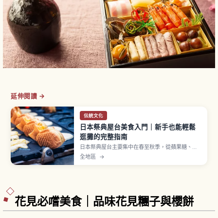
延伸閱讀 →
伝統文化
日本祭典屋台美食入門｜新手也能輕鬆
逛攤的完整指南
日本祭典屋台主要集中在春至秋季，從蘋果糖、日
式炒麵、雞蛋糕球、刨冰到章魚燒等經典美食一字
全地區
→
排開。蘋果糖約300至500日圓、章魚燒一盒6至8
顆約400至600日圓，多數攤位僅收現金。排隊、
取餐後移到旁邊等基本流程一次看懂。
花見必嚐美食｜品味花見糰子與櫻餅