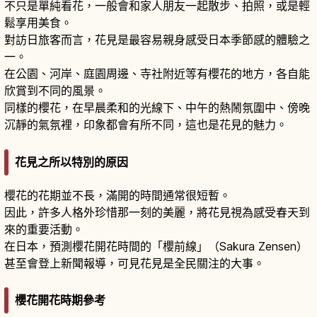
不只是單純看花，一般會和家人朋友一起散步、拍照，或是輕
鬆享用美食。
對訪日旅客而言，花見是最容易親身感受日本季節感的體驗之
一。
在公園、河岸、庭園周邊、寺社附近等有櫻花的地方，各自能
欣賞到不同的風景。
同樣的櫻花，在早晨柔和的光線下、中午的熱鬧氛圍中、傍晚
沉靜的氣氛裡，印象都會有所不同，這也是花見的魅力。
花見之所以特別的原因
櫻花的花期並不長，滿開的時間通常很短暫。
因此，許多人格外珍惜那一刻的美麗，將花見視為感受春天到
來的重要活動。
在日本，預測櫻花開花時間的「櫻前線」（Sakura Zensen）
甚至會登上新聞報導，可見花見是全民關注的大事。
櫻花開花時期參考