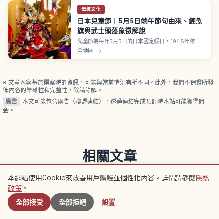
伝統文化
日本兒童節｜5月5日端午節句由來、鯉魚
旗與武士頭盔象徵解說
兒童節為每年5月5日的日本國定假日，1948年依
《祝日法》定為尊重兒童人格、感謝母親之日。源自
全地區
→
端午節句，奈良時代以菖蒲驅邪、鎌倉時代後因菖蒲
與尚武諧音轉為祝賀男孩成長。鯉魚旗源自登龍門傳
說，頭盔象徵守護孩子。
※ 文章內容基於撰寫時的資訊，可能與當前情況有所不同。此外，我們不保證所發
佈內容的準確性和完整性，敬請諒解。
廣告
本文可能包含廣告（聯盟連結），透過連結完成預訂時本站可能獲得佣
金。
相關文章
查看同類別的更多文章
本網站使用Cookie來改善用戶體驗並個性化內容。詳情請參閱
隱私
附近景點
政策
。
全部接受
全部拒絕
設置
大阪府
北海道