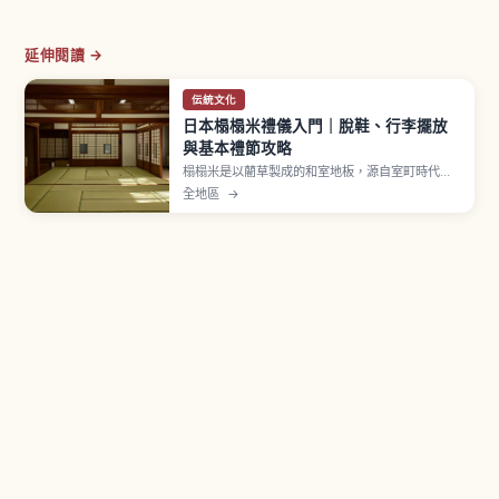
延伸閱讀 →
伝統文化
日本榻榻米禮儀入門｜脫鞋、行李擺放
與基本禮節攻略
榻榻米是以藺草製成的和室地板，源自室町時代以
後鋪滿房間的形式。進入和室前須脫鞋並擺正鞋尖
全地區
→
朝外、勿穿拖鞋上榻榻米，並避開繡花紋的疊緣行
走。行李箱輪子易刮傷表面，宜抬起搬運或放在木
板地，禮儀重點一次看懂。