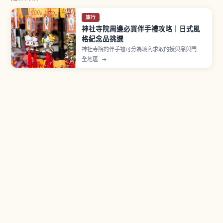
旅行
神社寺院周邊必買伴手禮攻略｜日式風
格紀念品挑選
神社寺院的伴手禮可分為境內求取的授與品與門前
町販售的紀念品兩類。御守為宗教意義物品，初穗
全地區
→
料約500至1000日圓，贈送時需顧及對方感受。群
馬高崎達摩佔日本市場約八成，扇子等和風雜貨也
是經典選擇，挑選與攜帶重點一次看懂。