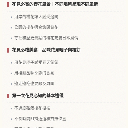
花見必賞的櫻花風景｜不同場所呈現不同風情
河岸的櫻花讓人感受遼闊
公園的櫻花適合悠閒賞花
寺社和歷史景點的櫻花充滿日本風情
花見必嚐美食｜品味花見糰子與櫻餅
用花見糰子感受春天氣氛
用櫻餅品味季節的香氣
邊走邊吃也要顧及周圍
第一次花見必知的基本禮儀
不過度碰觸櫻花樹枝
不長時間阻擋通道和拍照位置