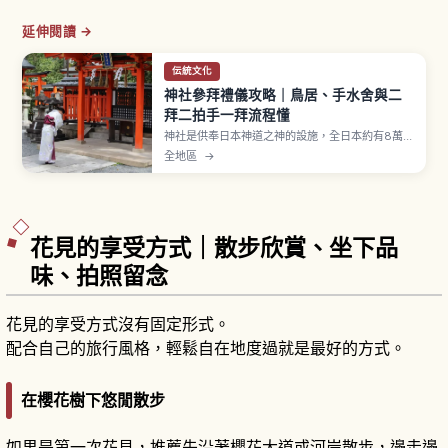
延伸閱讀 →
伝統文化
神社參拜禮儀攻略｜鳥居、手水舍與二
拜二拍手一拜流程懂
神社是供奉日本神道之神的設施，全日本約有8萬
座。參拜流程為穿過鳥居、在手水舍以一杓水淨
全地區
→
身、再到拜殿行二拜二拍手一拜，出雲大社等部分
神社採二拜四拍手一拜。御守約500至1000日圓，
舊御守可歸還古札納所。
花見的享受方式｜散步欣賞、坐下品
味、拍照留念
花見的享受方式沒有固定形式。
配合自己的旅行風格，輕鬆自在地度過就是最好的方式。
在櫻花樹下悠閒散步
如果是第一次花見，推薦先沿著櫻花大道或河岸散步，邊走邊