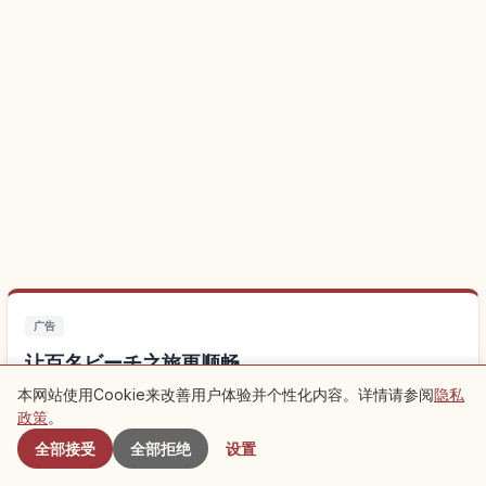
广告
让百名ビーチ之旅更顺畅
本网站使用Cookie来改善用户体验并个性化内容。详情请参阅
隐私
附近景点
就近住宿让观光更方便，不妨也看看当地的特色体验。
政策
。
全部接受
全部拒绝
设置
查找百名ビーチ附近的酒店
↗