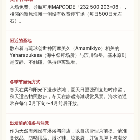
入场免费。导航可用MAPCODE「232 500 203*06」，
相邻的新原海滩一侧设有收费停车场（每日500日元左
右）。
附近的圣地
散布着与琉球创世神阿摩美久（Amamikiyo）相关的
Yaharazukasa（海中祭拜场所）与滨川御岳。基本原则
是安静、不触碰、保持距离观看。
各季节游玩方式
春天在柔和阳光下漫步沙滩，夏天日照强烈宜短时停留，
秋天适合拍照散步，冬天在静谧海滩观赏风景。海水浴通
常在每年3月下旬〜4月前后开放。
出发前的准备与注意
作为天然海滩没有淋浴与商店，以自我管理为前提。请准
备饮品、防晒用品、潜水鞋、垃圾袋，并留意脚下与潮汐