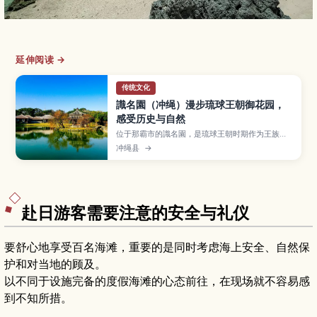
延伸阅读 →
传统文化
識名園（冲绳）漫步琉球王朝御花园，
感受历史与自然
位于那霸市的識名園，是琉球王朝时期作为王族别
邸与接待使节之用而建的庭园，并已列入世界遗
冲绳县
→
产。文章介绍以池塘与六角堂为中心的庭园景观、
红瓦御殿建筑、石桥与石墙、遍布亚热带植物的散
步小径，以及交通方式、参观所需时间和适合拍
照、静心散步的建议。
赴日游客需要注意的安全与礼仪
要舒心地享受百名海滩，重要的是同时考虑海上安全、自然保
护和对当地的顾及。
以不同于设施完备的度假海滩的心态前往，在现场就不容易感
到不知所措。