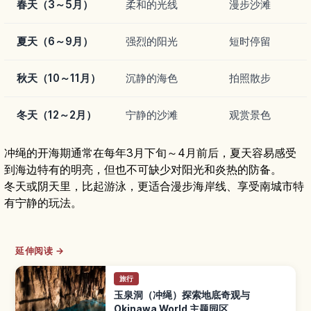
春天（3～5月）
柔和的光线
漫步沙滩
夏天（6～9月）
强烈的阳光
短时停留
秋天（10～11月）
沉静的海色
拍照散步
冬天（12～2月）
宁静的沙滩
观赏景色
冲绳的开海期通常在每年3月下旬～4月前后，夏天容易感受
到海边特有的明亮，但也不可缺少对阳光和炎热的防备。
冬天或阴天里，比起游泳，更适合漫步海岸线、享受南城市特
有宁静的玩法。
延伸阅读 →
旅行
玉泉洞（冲绳）探索地底奇观与
Okinawa World 主题园区