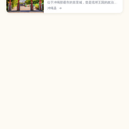
位于冲绳那霸市的首里城，曾是琉球王国的政治与
文化中心，如今被列入世界遗产，是到冲绳必访的
冲绳县
→
人气景点。文章介绍守礼门、正殿遗址、园比屋武
御嶽石门、金城町石板路及俯瞰那霸市区的展望台
等看点，并说明复原工程开放区域、交通方式与周
边散步路线，适合首次造访冲绳的旅人参考。