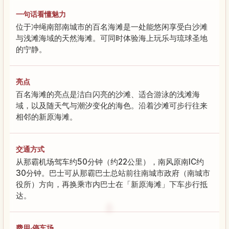
一句话看懂魅力
位于冲绳南部南城市的百名海滩是一处能悠闲享受白沙滩
与浅滩海域的天然海滩。可同时体验海上玩乐与琉球圣地
的宁静。
亮点
百名海滩的亮点是洁白闪亮的沙滩、适合游泳的浅滩海
域，以及随天气与潮汐变化的海色。沿着沙滩可步行往来
相邻的新原海滩。
交通方式
从那霸机场驾车约50分钟（约22公里），南风原南IC约
30分钟。巴士可从那霸巴士总站前往南城市政府（南城市
役所）方向，再换乘市内巴士在「新原海滩」下车步行抵
达。
费用·停车场