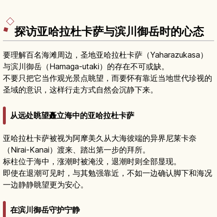
探访亚哈拉杜卡萨与滨川御岳时的心态
要理解百名海滩周边，圣地亚哈拉杜卡萨（Yaharazukasa）
与滨川御岳（Hamaga-utaki）的存在不可或缺。
不要只把它当作观光景点眺望，而要怀有靠近当地世代珍视的
圣域的意识，这样行走方式自然会沉静下来。
从远处眺望矗立海中的亚哈拉杜卡萨
亚哈拉杜卡萨被视为阿摩美久从大海彼端的异界尼莱卡奈
（Nirai-Kanai）渡来、踏出第一步的拜所。
标柱位于海中，涨潮时被淹没，退潮时则全部显现。
即使在退潮可见时，与其勉强靠近，不如一边确认脚下和海况
一边静静眺望更为安心。
在滨川御岳守护宁静