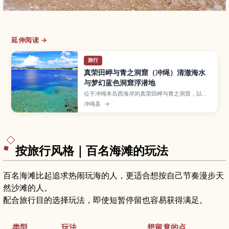
延伸阅读 →
旅行
真荣田岬与青之洞窟（冲绳）清澈海水
与梦幻蓝色洞窟浮潜地
位于冲绳本岛西海岸的真荣田岬与青之洞窟，以透
明海水和梦幻蔚蓝光影而闻名，是人气浮潜与潜水
冲绳县
→
圣地。本文介绍报名前需了解的行程类型、适合初
学者的玩法、最佳季节与时段、必备装备与交通方
式，帮助你安全又尽兴地探索冲绳代表性的海中景
观。
按旅行风格｜百名海滩的玩法
百名海滩比起追求热闹玩海的人，更适合想按自己节奏漫步天
然沙滩的人。
配合旅行目的选择玩法，即使短暂停留也容易获得满足。
类型
玩法
想留意的点