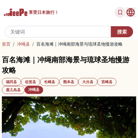
享受
日本旅行！
首页
/
冲绳县
/
百名海滩｜冲绳南部海景与琉球圣地慢游攻略
百名海滩｜冲绳南部海景与琉球圣地慢游
攻略
福冈县
佐贺县
长崎县
熊本县
大分县
宫崎县
冲绳县
鹿儿岛县