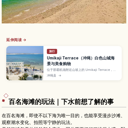
延伸阅读 →
旅行
Umikaji Terrace（冲绳）白色山城海
景与美食购物
位于那霸机场附近山坡上的 Umikaji Terrace，是
白墙建筑层层向海延伸的网红海景商圈。文章介绍
冲绳县
→
可以眺望碧海蓝天的露台、汇集冲绳料理与甜点的
餐厅和咖啡馆、本地手作与艺术小店、看夕阳的最
佳时段与角度，以及交通方式与适合停留的时间规
划。
百名海滩的玩法｜下水前想了解的事
在百名海滩，即使不以下海为唯一目的，也能享受漫步沙滩、
观察潮水变化、拍照等宁静的玩法。