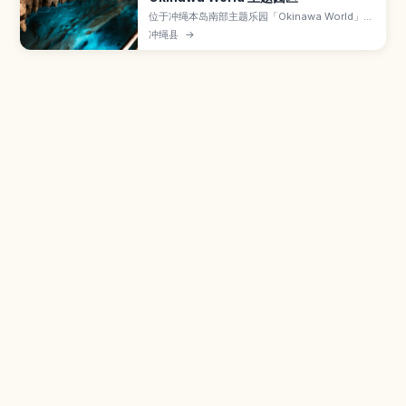
位于冲绳本岛南部主题乐园「Okinawa World」内
的玉泉洞，是全长超过5公里、其中约890米对游
冲绳县
→
客开放的巨大钟乳石洞。本文介绍数量惊人的钟乳
石景观、被称为“黄金茶室”的金黄色岩壁、地底河
流与湖泊、全年约21℃的凉爽气温，以及参观路
线、所需时间和顺游园区内其他体验方式。