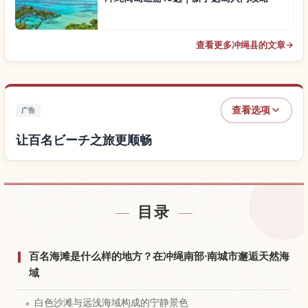
查看更多冲绳县的文章
→
查看选项
广告
让百名ビーチ之旅更顺畅
查找百名ビーチ附近的酒店
↗
目录
查找百名ビーチ的体验
↗
百名海滩是什么样的地方？在冲绳南部·南城市邂逅天然海
域
白色沙滩与远浅海域构成的宁静景色