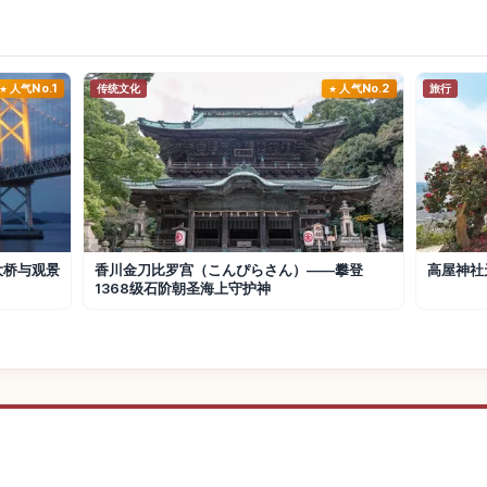
人气No.1
传统文化
人气No.2
旅行
大桥与观景
香川金刀比罗宫（こんぴらさん）——攀登
高屋神社
1368级石阶朝圣海上守护神