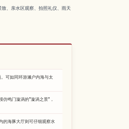
景致、亲水区观察、拍照礼仪、雨天
主题。可如同环游濑户内海与太
模仿鸣门漩涡的"漩涡之景"，
室内的海豚大厅则可仔细观察水