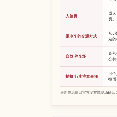
成人
入馆费
费。
从J
乘电车的交通方式
站的
直营
自驾·停车场
公共
可个
拍摄·行李注意事项
投币
最新信息请以官方发布或现场确认