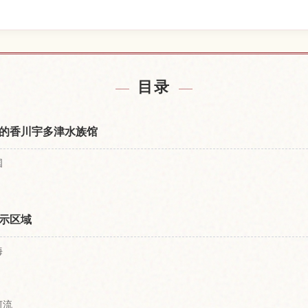
馆附近的酒店
查找四国水
↗
目录
的香川宇多津水族馆
国
示区域
海
河流