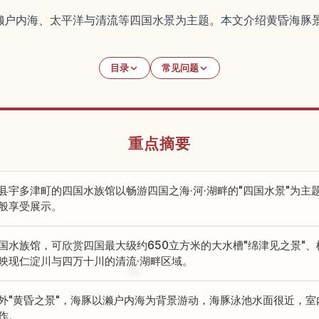
濑户内海、太平洋与清流等四国水景为主题。本文介绍黄昏海豚
目录
常见问题
重点摘要
县宇多津町的四国水族馆以畅游四国之海·河·湖畔的"四国水景"为
般享受展示。
国水族馆，可欣赏四国最大级约650立方米的大水槽"绵津见之景"、
映现仁淀川与四万十川的清流·湖畔区域。
外"黄昏之景"，海豚以濑户内海为背景游动，海豚泳池水面很近，
作。