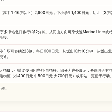
（高中生·16岁以上）2,600日元，中小学生1,400日元，幼儿（3
R宇多津站北口步行约12分钟。从冈山方向可乘快速Marine Liner
衔接。
停车场可容纳223辆、每日600日元。从坂出IC约10分钟，从坂出
交通。
人拍摄，但请勿使用闪光灯·自拍杆。部分为户外展示，备雨具会有
储物柜（小400日元·中500日元·大700日元）或车站，更便于行动
为准。