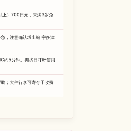
岁以上）700日元，未满3岁免
或特急，注意确认坂出站·宇多津
北IC约5分钟。拥挤日呼吁使用
帮助；大件行李可寄存于收费
。