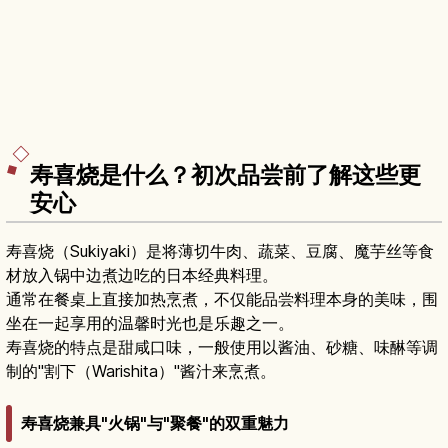
寿喜烧是什么？初次品尝前了解这些更
安心
寿喜烧（Sukiyaki）是将薄切牛肉、蔬菜、豆腐、魔芋丝等食
材放入锅中边煮边吃的日本经典料理。
通常在餐桌上直接加热烹煮，不仅能品尝料理本身的美味，围
坐在一起享用的温馨时光也是乐趣之一。
寿喜烧的特点是甜咸口味，一般使用以酱油、砂糖、味醂等调
制的"割下（Warishita）"酱汁来烹煮。
寿喜烧兼具"火锅"与"聚餐"的双重魅力