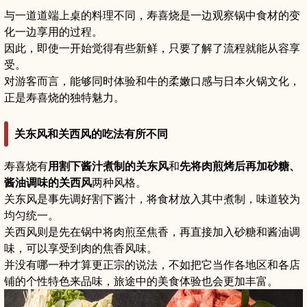
与一道道端上桌的料理不同，寿喜烧是一边观察锅中食材的变
化一边享用的过程。
因此，即使一开始觉得有些新鲜，只要了解了流程就能从容享
受。
对游客而言，能够同时体验和牛的柔嫩口感与日本火锅文化，
正是寿喜烧的独特魅力。
关东风和关西风的吃法有所不同
寿喜烧有
用割下酱汁煮制的关东风
和
先将肉煎烤后再加砂糖、
酱油调味的关西风
两种风格。
关东风是事先调好割下酱汁，将食材放入其中煮制，味道较为
均匀统一。
关西风则是先在锅中将肉煎至焦香，再直接加入砂糖和酱油调
味，可以享受到肉的焦香风味。
并没有哪一种才算更正宗的说法，不如把它当作各地区和各店
铺的个性特色来品味，旅途中的美食体验也会更加丰富。