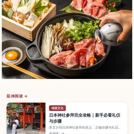
延伸阅读 →
传统文化
日本神社参拜完全攻略｜新手必看礼仪
与步骤
本文介绍日本神社参拜的意义、正确步骤与礼仪要
点，帮助访日游客避免失礼，更从容地体验神社文
全地区
→