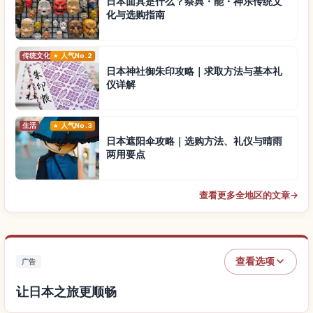
日本面具是什么？祭典・能・神乐传统文
化与选购指南
传统文化
人气No.2
日本神社御朱印攻略｜求取方法与基本礼
仪详解
生活
人气No.3
日本遮阳伞攻略｜选购方法、礼仪与晴雨
两用要点
查看更多全地区的文章
→
查看选项
广告
让日本之旅更顺畅