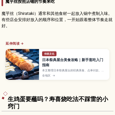
魔芋丝按照店铺的节奏来吃
魔芋丝（Shirataki）通常和其他食材一起放入锅中煮制入味。
有些店会安排好放入的顺序和位置，一开始跟着整体节奏走就
好。
延伸阅读 →
传统文化
日本祭典屋台美食攻略｜新手逛吃入门
指南
本文整理日本祭典屋台的经典美食、点单付款、边
走边吃礼仪与垃圾处理要点，方便新手轻松逛吃。
全地区
→
生鸡蛋要蘸吗？寿喜烧吃法不踩雷的小
窍门