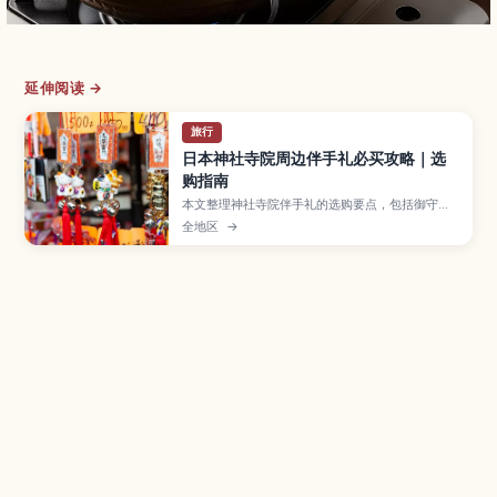
延伸阅读 →
旅行
日本神社寺院周边伴手礼必买攻略｜选
购指南
本文整理神社寺院伴手礼的选购要点，包括御守、
达摩等常见品项，以及店铺礼节与打包注意事项。
全地区
→