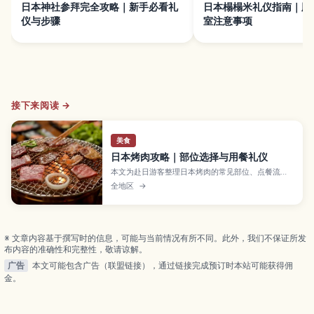
日本神社参拜完全攻略｜新手必看礼
日本榻榻米礼仪指南｜脱
仪与步骤
室注意事项
接下来阅读 →
美食
日本烤肉攻略｜部位选择与用餐礼仪
本文为赴日游客整理日本烤肉的常见部位、点餐流
程、烤制要点、蘸料搭配和用餐礼仪，帮助第一次进
全地区
→
店也能从容用餐。
※ 文章内容基于撰写时的信息，可能与当前情况有所不同。此外，我们不保证所发
布内容的准确性和完整性，敬请谅解。
广告
本文可能包含广告（联盟链接），通过链接完成预订时本站可能获得佣
金。