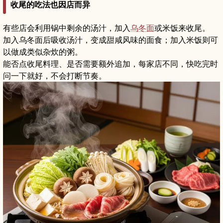
收尾的吃法也因店而异
有些店会利用锅中剩余的汤汁，加入
乌冬面
或米饭来收尾。
加入乌冬面后吸收汤汁，变成甜咸风味的面食；加入米饭则可
以做成类似杂炊的粥。
能否点收尾料理、是否需要额外追加，每家店不同，快吃完时
问一下就好，不会打断节奏。