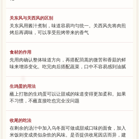
关东风与关西风的区别
关东风用酱汁煮制，味道容易均匀统一。关西风先将肉煎
烤后再调味，可以享受煎烤带来的香气
食材的作用
先用肉确认整体味道方向，再搭配茼蒿的微苦和香菇的鲜
味来增添变化。吃完肉后搭配蔬菜，口中不容易感到油腻
生鸡蛋的用法
蘸上打散的生鸡蛋可以让甜咸的味道变得更加柔和。如果
不习惯，不蘸直接吃也完全没问题
收尾的吃法
在剩余的汤汁中加入乌冬面可做成甜咸口味的面食，加入
米饭则变成类似杂炊的风味。是否提供收尾因店而异，建