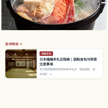
延伸阅读 →
传统文化
日本榻榻米礼仪指南｜脱鞋放包与和室
注意事项
本文梳理榻榻米和室的基本礼仪，包括脱鞋、放
包、拍照与防损细节，帮助新手从容应对。
全地区
→