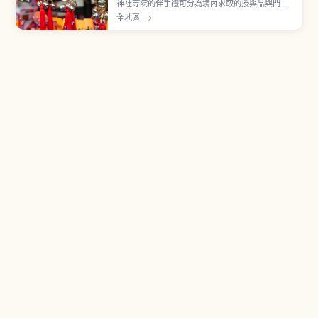
神社寺院的伴手禮可分為境內求取的授與品與門前
町販售的紀念品兩類。御守為宗教意義物品，初穗
全地區
→
料約500至1000日圓，贈送時需顧及對方感受。群
馬高崎達摩佔日本市場約八成，扇子等和風雜貨也
是經典選擇，挑選與攜帶重點一次看懂。