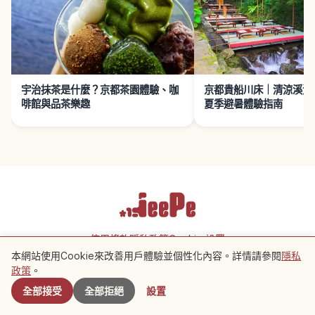
宇治抹茶是什麼？京都茶園體驗、咖
京都貴船川床｜清涼溪流
啡館與品茶樂趣
夏季避暑體驗指南
使用條款
隱私政策
Cookie 設置
本網站使用Cookie來改善用戶體驗並個性化內容。詳情請參閱
隱私
附近景點
政策
。
Copyright © 2026 JeePe Inc. All rights reserved.
全部接受
全部拒絕
設置