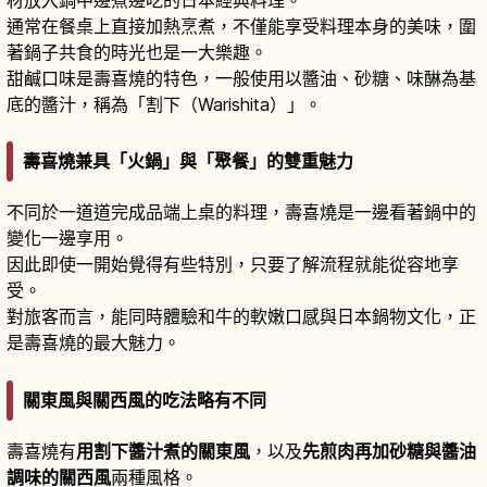
通常在餐桌上直接加熱烹煮，不僅能享受料理本身的美味，圍
著鍋子共食的時光也是一大樂趣。
甜鹹口味是壽喜燒的特色，一般使用以醬油、砂糖、味醂為基
底的醬汁，稱為「割下（Warishita）」。
壽喜燒兼具「火鍋」與「聚餐」的雙重魅力
不同於一道道完成品端上桌的料理，壽喜燒是一邊看著鍋中的
變化一邊享用。
因此即使一開始覺得有些特別，只要了解流程就能從容地享
受。
對旅客而言，能同時體驗和牛的軟嫩口感與日本鍋物文化，正
是壽喜燒的最大魅力。
關東風與關西風的吃法略有不同
壽喜燒有
用割下醬汁煮的關東風
，以及
先煎肉再加砂糖與醬油
調味的關西風
兩種風格。