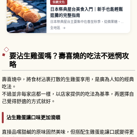
伝統文化
日本祭典屋台美食入門｜新手也能輕鬆
逛攤的完整指南
日本祭典屋台主要集中在春至秋季，從蘋果糖、日
式炒麵、雞蛋糕球、刨冰到章魚燒等經典美食一字
全地區
→
排開。蘋果糖約300至500日圓、章魚燒一盒6至8
顆約400至600日圓，多數攤位僅收現金。排隊、
取餐後移到旁邊等基本流程一次看懂。
要沾生雞蛋嗎？壽喜燒的吃法不迷惘攻
略
壽喜燒中，將食材沾裹打散的生雞蛋享用，是廣為人知的經典
吃法。
不過並非每家店都一樣，以店家提供的吃法為基準，再選擇自
己覺得舒適的方式就好。
沾生雞蛋讓口味更加滑順
直接品嚐甜鹹的原味固然美味，但搭配生雞蛋能讓口感變得更