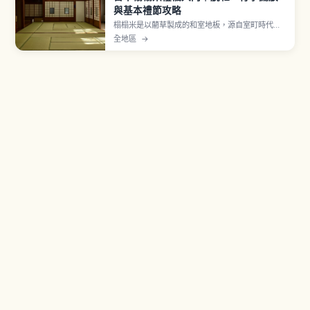
與基本禮節攻略
榻榻米是以藺草製成的和室地板，源自室町時代以
後鋪滿房間的形式。進入和室前須脫鞋並擺正鞋尖
全地區
→
朝外、勿穿拖鞋上榻榻米，並避開繡花紋的疊緣行
走。行李箱輪子易刮傷表面，宜抬起搬運或放在木
板地，禮儀重點一次看懂。