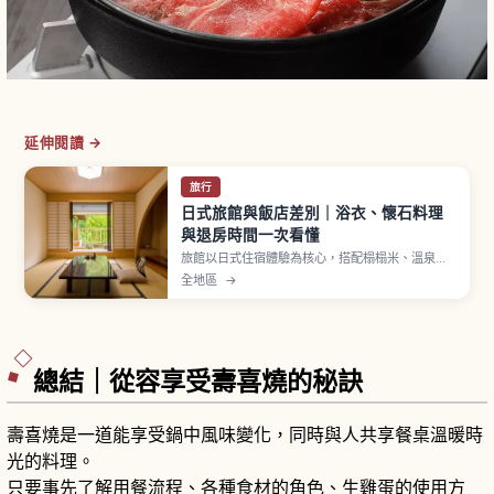
延伸閱讀 →
旅行
日式旅館與飯店差別｜浴衣、懷石料理
與退房時間一次看懂
旅館以日式住宿體驗為核心，搭配榻榻米、溫泉、
浴衣與懷石料理，多數提供一泊二食方案。飯店則
全地區
→
房型多元、自由度高，從商務到度假飯店任選。浴
衣須右前交疊穿著，旅館入住多在下午、含晚餐者
建議用餐前抵達，兩者差異一次解說。
總結｜從容享受壽喜燒的秘訣
壽喜燒是一道能享受鍋中風味變化，同時與人共享餐桌溫暖時
光的料理。
只要事先了解用餐流程、各種食材的角色、生雞蛋的使用方