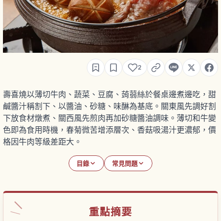
2
壽喜燒以薄切牛肉、蔬菜、豆腐、蒟蒻絲於餐桌邊煮邊吃，甜
鹹醬汁稱割下、以醬油、砂糖、味醂為基底。關東風先調好割
下放食材燉煮、關西風先煎肉再加砂糖醬油調味。薄切和牛變
色即為食用時機，春菊微苦增添層次、香菇吸湯汁更濃郁，價
格因牛肉等級差距大。
目錄
常見問題
重點摘要