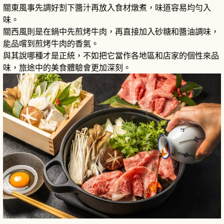
關東風事先調好割下醬汁再放入食材燉煮，味道容易均勻入
味。
關西風則是在鍋中先煎烤牛肉，再直接加入砂糖和醬油調味，
能品嚐到煎烤牛肉的香氣。
與其說哪種才是正統，不如把它當作各地區和店家的個性來品
味，旅途中的美食體驗會更加深刻。