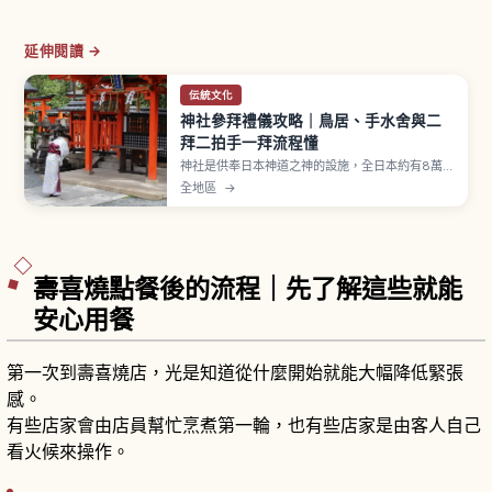
延伸閱讀 →
伝統文化
神社參拜禮儀攻略｜鳥居、手水舍與二
拜二拍手一拜流程懂
神社是供奉日本神道之神的設施，全日本約有8萬
座。參拜流程為穿過鳥居、在手水舍以一杓水淨
全地區
→
身、再到拜殿行二拜二拍手一拜，出雲大社等部分
神社採二拜四拍手一拜。御守約500至1000日圓，
舊御守可歸還古札納所。
壽喜燒點餐後的流程｜先了解這些就能
安心用餐
第一次到壽喜燒店，光是知道從什麼開始就能大幅降低緊張
感。
有些店家會由店員幫忙烹煮第一輪，也有些店家是由客人自己
看火候來操作。