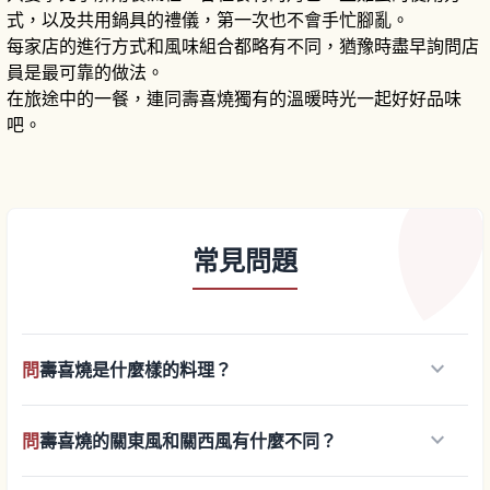
式，以及共用鍋具的禮儀，第一次也不會手忙腳亂。
每家店的進行方式和風味組合都略有不同，猶豫時盡早詢問店
員是最可靠的做法。
在旅途中的一餐，連同壽喜燒獨有的溫暖時光一起好好品味
吧。
常見問題
keyboard_arrow_down
問
壽喜燒是什麼樣的料理？
keyboard_arrow_down
問
壽喜燒的關東風和關西風有什麼不同？