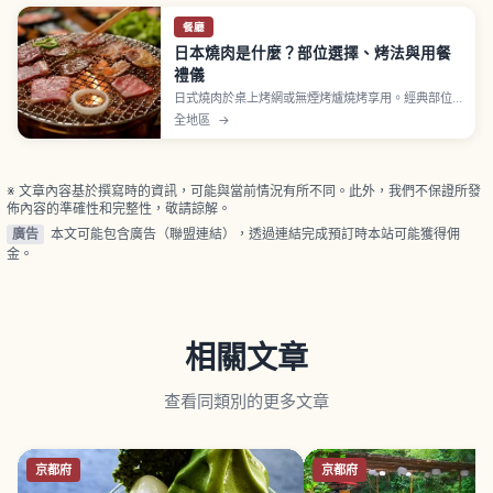
餐廳
日本燒肉是什麼？部位選擇、烤法與用餐
禮儀
日式燒肉於桌上烤網或無煙烤爐燒烤享用。經典部位
為牛五花 karubi（腹部油脂香）、里肌 rōsu（背部
全地區
→
清爽）、牛舌 tan（薄片配檸檬汁、常為第一道）。
建議油脂豐富與清爽部位交替點，從味道清淡開始、
再進濃郁。醬料、鹽、檸檬、芥末、蒜頭佐料少量嘗
試比較。
※ 文章內容基於撰寫時的資訊，可能與當前情況有所不同。此外，我們不保證所發
佈內容的準確性和完整性，敬請諒解。
廣告
本文可能包含廣告（聯盟連結），透過連結完成預訂時本站可能獲得佣
金。
相關文章
查看同類別的更多文章
京都府
京都府