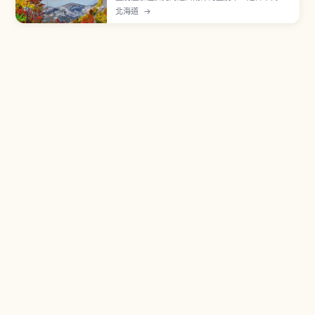
性的溫泉鄉之一，以「溫泉百貨」之名聞名，常見
北海道
→
泉質包含硫磺泉、氯化物泉、酸性泉等。象徵「地
獄谷」是直徑約450公尺、面積約11公頃的爆裂火
口遺跡，處處可見高溫溫泉與蒸氣噴出。地獄谷步
道散步約30分鐘〜1小時。