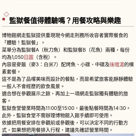
日落後點亮。北側「北運河」保留當年40公尺寬
度。沿岸石造倉庫群以「木骨石造」建築樣式建
造。「小樽運河遊船」約40分鐘最有人氣。
監獄餐值得體驗嗎？用餐攻略與樂趣
博物館網走監獄提供重現現今網走刑務所收容者實際餐食的
「體驗！監獄餐」。
菜單分為監獄餐A（秋刀魚）和監獄餐B（花魚）兩種，每份
均為1,050
日圓
（含稅）。
內容是麥飯（麥3：白米7）配烤魚、小碟、中碟及
味噌湯
的樸
素套餐。
這不是為了品嚐美味而設計的餐點，而是希望旅客能靜靜體驗
一般人不會經歷的飲食風景。
適合想在參觀展示之餘，再加上一項網走監獄獨有體驗的旅
客。
監獄食堂營業時間為11:00至15:00，最後點餐時間為14:30。
此外，監獄食堂不需辦理博物館入館手續即可使用。
依據把用餐安排在參觀前或參觀後，可以決定不同的行動方
式，如果想把用餐排入行程，建議先確認營業時間。