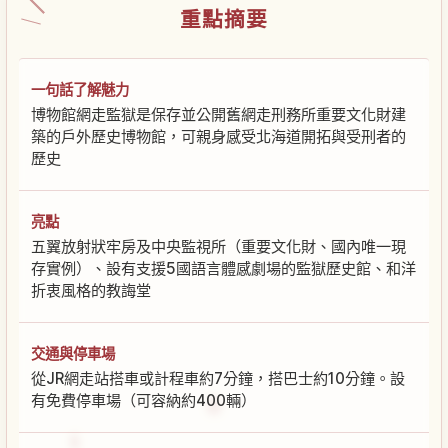
重點摘要
一句話了解魅力
博物館網走監獄是保存並公開舊網走刑務所重要文化財建
築的戶外歷史博物館，可親身感受北海道開拓與受刑者的
歷史
亮點
五翼放射狀牢房及中央監視所（重要文化財、國內唯一現
存實例）、設有支援5國語言體感劇場的監獄歷史館、和洋
折衷風格的教誨堂
交通與停車場
從JR網走站搭車或計程車約7分鐘，搭巴士約10分鐘。設
有免費停車場（可容納約400輛）