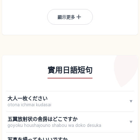
add
顯示更多
實用日語短句
大人一枚ください
▼
otona ichimai kudasai
五翼放射状の舎房はどこですか
▼
goyoku houshajouno shabou wa doko desuka
写真を撮ってもいいですか