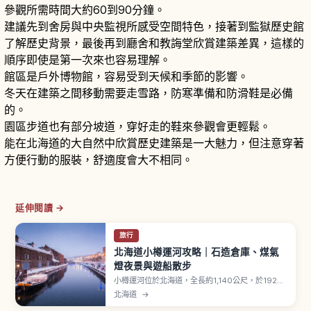
參觀所需時間大約60到90分鐘。
建議先到舍房與中央監視所感受空間特色，接著到監獄歷史館
了解歷史背景，最後再到廳舍和教誨堂欣賞建築差異，這樣的
順序即使是第一次來也容易理解。
館區是戶外博物館，容易受到天候和季節的影響。
冬天在建築之間移動需要走雪路，防寒準備和防滑鞋是必備
的。
園區步道也有部分坡道，穿好走的鞋來參觀會更輕鬆。
能在北海道的大自然中欣賞歷史建築是一大魅力，但注意穿著
方便行動的服裝，舒適度會大不相同。
延伸閱讀 →
旅行
北海道小樽運河攻略｜石造倉庫、煤氣
燈夜景與遊船散步
小樽運河位於北海道，全長約1,140公尺，於1923
年（大正12年）完工，是將海岸外海區域填築形成
北海道
→
的水道。1986年採折衷方案保存，63盞煤氣燈在