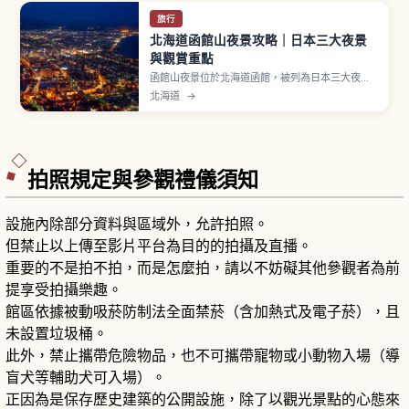
旅行
北海道函館山夜景攻略｜日本三大夜景
與觀賞重點
函館山夜景位於北海道函館，被列為日本三大夜景
之一，曾在《米其林綠色指南日本》獲三星評價。
北海道
→
函館市街地位於細長伸出的砂洲（トンボロ）上，
左右兩側分別是函館灣與津輕海峽。從山頂俯瞰，
光帶宛如漂浮在兩片深色海面之間，被稱為「百萬
美元夜景」，日落後「魔幻時刻」最美。
拍照規定與參觀禮儀須知
設施內除部分資料與區域外，允許拍照。
但禁止以上傳至影片平台為目的的拍攝及直播。
重要的不是拍不拍，而是怎麼拍，請以不妨礙其他參觀者為前
提享受拍攝樂趣。
館區依據被動吸菸防制法全面禁菸（含加熱式及電子菸），且
未設置垃圾桶。
此外，禁止攜帶危險物品，也不可攜帶寵物或小動物入場（導
盲犬等輔助犬可入場）。
正因為是保存歷史建築的公開設施，除了以觀光景點的心態來