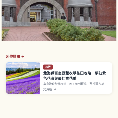
延伸閱讀 →
旅行
北海道富良野薰衣草花田攻略｜夢幻紫
色花海與最佳賞花季
富良野位於北海道中部，每到夏季一整片薰衣草花
田便化成夢幻的紫色海洋。文章介紹花季時間、最
北海道
→
佳觀景地點、與罌粟、向日葵等花卉交織而成的繽
紛花田，以及從札幌等地前往的交通方式與一日
遊、攝影愛好者的行程建議。