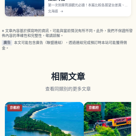
第一次到摩周湖觀光必讀！本篇比較各展望台差異、
解析容易起霧的季節、分享拍照技巧，並介紹道路與
北海道
→
設施資訊。帶你探索阿寒摩周國立公園的絕美景色，
做好行前準備安心出發。
※ 文章內容基於撰寫時的資訊，可能與當前情況有所不同。此外，我們不保證所發
佈內容的準確性和完整性，敬請諒解。
廣告
本文可能包含廣告（聯盟連結），透過連結完成預訂時本站可能獲得佣
金。
相關文章
查看同類別的更多文章
京都府
京都府