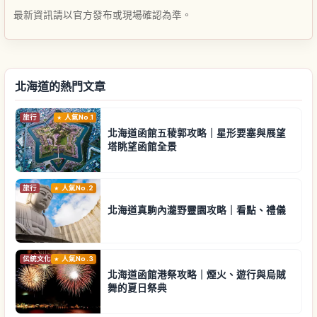
最新資訊請以官方發布或現場確認為準。
北海道的熱門文章
旅行
人氣No.1
北海道函館五稜郭攻略｜星形要塞與展望
塔眺望函館全景
旅行
人氣No.2
北海道真駒內瀧野靈園攻略｜看點、禮儀
伝統文化
人氣No.3
北海道函館港祭攻略｜煙火、遊行與烏賊
舞的夏日祭典