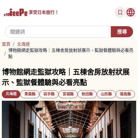
享受
日本旅行！
首頁
/
北海道
博物館網走監獄攻略｜五棟舍房放射狀展示、監獄餐體驗與必看亮
/
點
博物館網走監獄攻略｜五棟舍房放射狀展
示、監獄餐體驗與必看亮點
北海道
青森縣
岩手縣
宮城縣
秋田縣
山形縣
福島縣