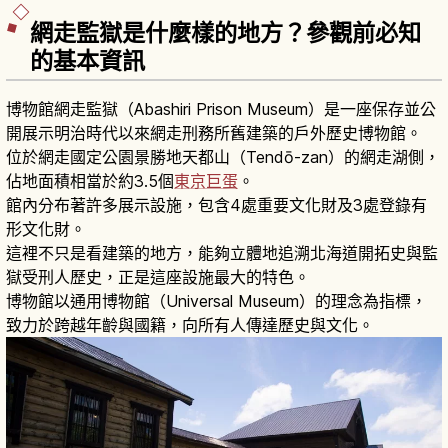
網走監獄是什麼樣的地方？參觀前必知
的基本資訊
博物館網走監獄（Abashiri Prison Museum）是一座保存並公
開展示明治時代以來網走刑務所舊建築的戶外歷史博物館。
位於網走國定公園景勝地天都山（Tendō-zan）的網走湖側，
佔地面積相當於約3.5個
東京巨蛋
。
館內分布著許多展示設施，包含4處重要文化財及3處登錄有
形文化財。
這裡不只是看建築的地方，能夠立體地追溯北海道開拓史與監
獄受刑人歷史，正是這座設施最大的特色。
博物館以通用博物館（Universal Museum）的理念為指標，
致力於跨越年齡與國籍，向所有人傳達歷史與文化。