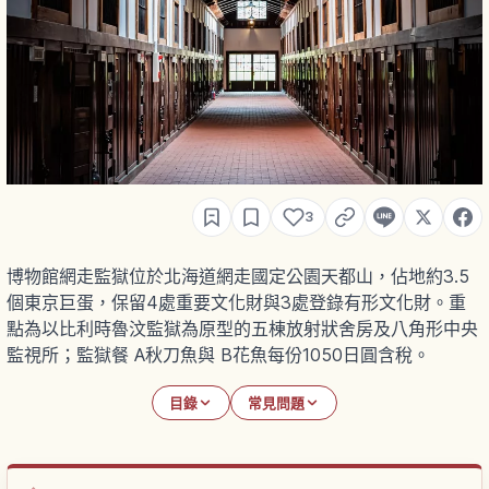
3
博物館網走監獄位於北海道網走國定公園天都山，佔地約3.5
個東京巨蛋，保留4處重要文化財與3處登錄有形文化財。重
點為以比利時魯汶監獄為原型的五棟放射狀舍房及八角形中央
監視所；監獄餐 A秋刀魚與 B花魚每份1050日圓含稅。
目錄
常見問題