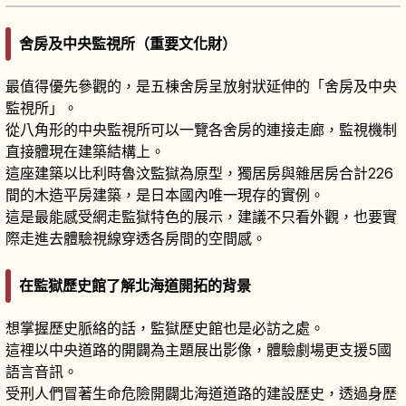
舍房及中央監視所（重要文化財）
最值得優先參觀的，是五棟舍房呈放射狀延伸的「舍房及中央
監視所」。
從八角形的中央監視所可以一覽各舍房的連接走廊，監視機制
直接體現在建築結構上。
這座建築以比利時魯汶監獄為原型，獨居房與雜居房合計226
間的木造平房建築，是日本國內唯一現存的實例。
這是最能感受網走監獄特色的展示，建議不只看外觀，也要實
際走進去體驗視線穿透各房間的空間感。
在監獄歷史館了解北海道開拓的背景
想掌握歷史脈絡的話，監獄歷史館也是必訪之處。
這裡以中央道路的開闢為主題展出影像，體驗劇場更支援5國
語言音訊。
受刑人們冒著生命危險開闢北海道道路的建設歷史，透過身歷