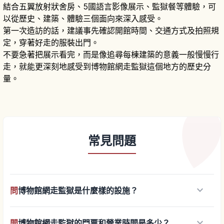
結合五翼放射狀舍房、5國語言影像展示、監獄餐等體驗，可
以從歷史、建築、體驗三個面向來深入感受。
第一次造訪的話，建議事先確認開館時間、交通方式及拍照規
定，穿著好走的服裝出門。
不要急著把展示看完，而是像追尋每棟建築的意義一般慢慢行
走，就能更深刻地感受到博物館網走監獄這個地方的歷史分
量。
常見問題
keyboard_arrow_down
問
博物館網走監獄是什麼樣的設施？
keyboard_arrow_down
問
博物館網走監獄的門票和營業時間是多少？