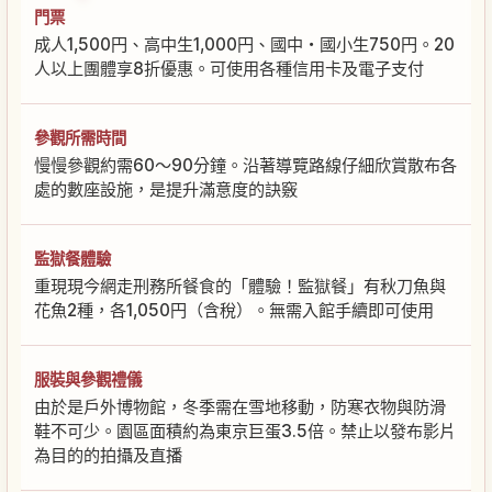
門票
成人1,500円、高中生1,000円、國中・國小生750円。20
人以上團體享8折優惠。可使用各種信用卡及電子支付
參觀所需時間
慢慢參觀約需60～90分鐘。沿著導覽路線仔細欣賞散布各
處的數座設施，是提升滿意度的訣竅
監獄餐體驗
重現現今網走刑務所餐食的「體驗！監獄餐」有秋刀魚與
花魚2種，各1,050円（含稅）。無需入館手續即可使用
服裝與參觀禮儀
由於是戶外博物館，冬季需在雪地移動，防寒衣物與防滑
鞋不可少。園區面積約為東京巨蛋3.5倍。禁止以發布影片
為目的的拍攝及直播