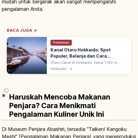
mudah untuk bergerak akan sangat mempengaruhi
pengalaman Anda.
BACA JUGA →
Perjalanan
Kanal Otaru Hokkaido: Spot
Populer, Belanja dan Cara
Berkunjung
Otaru Canal di Hokkaido: kanal 1.140 m,
dibuka 1923. Gudang batu retro di
Hokkaido
→
sepanjangnya & 63 lampu gas menyala saat
senja menciptakan suasana romantis.
Haruskah Mencoba Makanan
Penjara? Cara Menikmati
Pengalaman Kuliner Unik Ini
Di Museum Penjara Abashiri, tersedia "Taiken! Kangoku
Meshi" (Pengalaman Makanan Penjara) yang mereproduksi