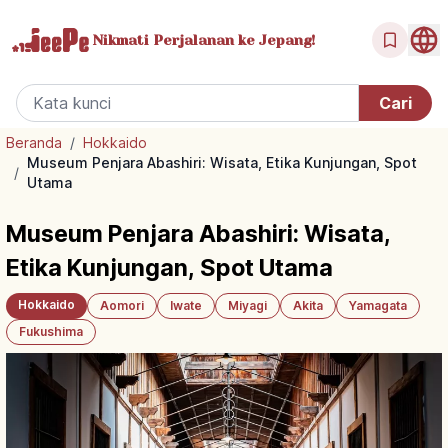
Nikmati Perjalanan
ke Jepang!
Beranda
/
Hokkaido
Museum Penjara Abashiri: Wisata, Etika Kunjungan, Spot
/
Utama
Museum Penjara Abashiri: Wisata,
Etika Kunjungan, Spot Utama
Hokkaido
Aomori
Iwate
Miyagi
Akita
Yamagata
Fukushima