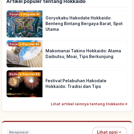
Artikel populer tentang Hokkaido
Perjalanan
Populer #1
Goryokaku Hakodate Hokkaido:
Benteng Bintang Bergaya Barat, Spot
Utama
Perjalanan
Populer #2
Makomanai Takino Hokkaido: Atama
Daibutsu, Moai, Tips Berkunjung
Budaya Tradisional
Populer #3
Festival Pelabuhan Hakodate
Hokkaido: Tradisi dan Tips
Lihat artikel lainnya tentang Hokkaido
→
Lihat opsi
Bersponsor