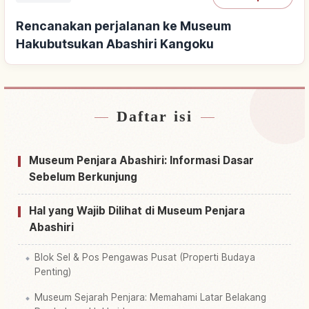
Rencanakan perjalanan ke Museum
Hakubutsukan Abashiri Kangoku
Daftar isi
Cari penginapan dekat Museum Hakubutsukan
↗
Abashiri Kangoku
Museum Penjara Abashiri: Informasi Dasar
Cari aktivitas di Museum Hakubutsukan
Sebelum Berkunjung
↗
Abashiri Kangoku
Hal yang Wajib Dilihat di Museum Penjara
Abashiri
Blok Sel & Pos Pengawas Pusat (Properti Budaya
Penting)
Museum Sejarah Penjara: Memahami Latar Belakang