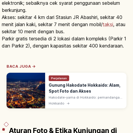
elektronik; sebaiknya cek syarat penggunaan sebelum
berkunjung.
Akses: sekitar 4 km dari Stasiun JR Abashiri, sekitar 40
menit jalan kaki, sekitar 7 menit dengan mobil/
taksi
, atau
sekitar 10 menit dengan bus.
Parkir gratis tersedia di 2 lokasi dalam kompleks (Parkir 1
dan Parkir 2), dengan kapasitas sekitar 400 kendaraan.
BACA JUGA →
Perjalanan
Gunung Hakodate Hokkaido: Alam,
Spot Foto dan Akses
Hakodate-yama di Hokkaido: pemandangan
malam ikonik—3 Pemandangan Malam
Hokkaido
→
Terbaik Jepang. Michelin 3 bintang; kota di
daratan sempit diapit dua laut.
Aturan Foto & Etika Kunjungan di