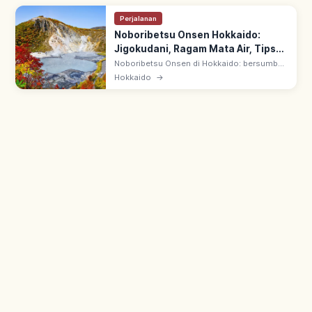
Perjalanan
Noboribetsu Onsen Hokkaido:
Jigokudani, Ragam Mata Air, Tips
Berkunjung
Noboribetsu Onsen di Hokkaido: bersumber
dari Jigokudani (Lembah Neraka) vulkanik
Hokkaido
→
aktif. Dijuluki 'department store onsen'
karena beragam mata air panas.