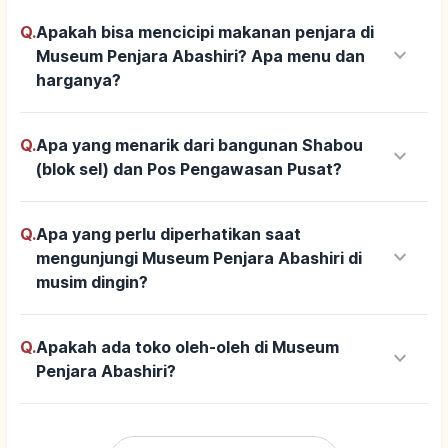
Q.
Apakah bisa mencicipi makanan penjara di
keyboard_arrow_down
Museum Penjara Abashiri? Apa menu dan
harganya?
Q.
Apa yang menarik dari bangunan Shabou
keyboard_arrow_down
(blok sel) dan Pos Pengawasan Pusat?
Q.
Apa yang perlu diperhatikan saat
keyboard_arrow_down
mengunjungi Museum Penjara Abashiri di
musim dingin?
Q.
Apakah ada toko oleh-oleh di Museum
keyboard_arrow_down
Penjara Abashiri?