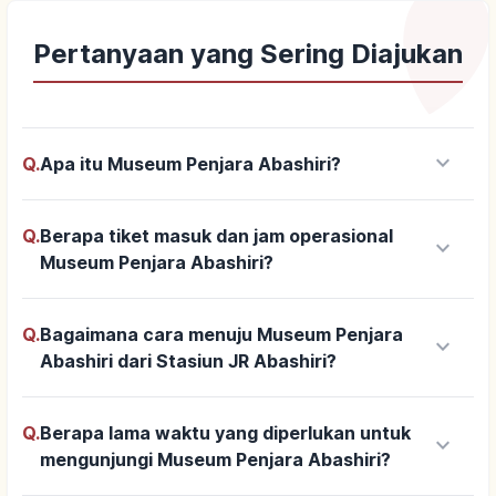
Pertanyaan yang Sering Diajukan
keyboard_arrow_down
Q.
Apa itu Museum Penjara Abashiri?
Q.
Berapa tiket masuk dan jam operasional
keyboard_arrow_down
Museum Penjara Abashiri?
Q.
Bagaimana cara menuju Museum Penjara
keyboard_arrow_down
Abashiri dari Stasiun JR Abashiri?
Q.
Berapa lama waktu yang diperlukan untuk
keyboard_arrow_down
mengunjungi Museum Penjara Abashiri?