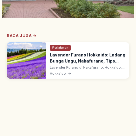
BACA JUGA →
Perjalanan
Lavender Furano Hokkaido: Ladang
Bunga Ungu, Nakafurano, Tips
Berkunjung
Lavender Furano di Nakafurano, Hokkaido:
hamparan bunga ungu cerah destinasi
Hokkaido
→
musim panas. Waktu terbaik akhir Juni–awal
Agustus, puncak pertengahan Juli.