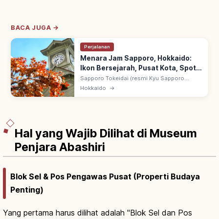
BACA JUGA →
Perjalanan
Menara Jam Sapporo, Hokkaido:
Ikon Bersejarah, Pusat Kota, Spot
Utama
Sapporo Tokeidai (resmi Kyu Sapporo
Nogakko Enbujo): didirikan 1878 sebagai
Hokkaido
→
balai Sapporo Agricultural College. Menara
jam tertua Jepang yang masih beroperasi.
Hal yang Wajib Dilihat di Museum
Penjara Abashiri
Blok Sel & Pos Pengawas Pusat (Properti Budaya
Penting)
Yang pertama harus dilihat adalah "Blok Sel dan Pos