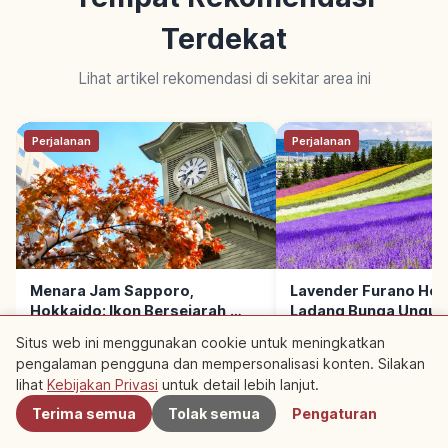
Terdekat
Lihat artikel rekomendasi di sekitar area ini
Perjalanan
Perjalanan
Menara Jam Sapporo,
Lavender Furano Hok
Hokkaido: Ikon Bersejarah,
Ladang Bunga Ungu,
Pusat Kota, Spot Utama
Nakafurano, Tips Be
Situs web ini menggunakan cookie untuk meningkatkan
pengalaman pengguna dan mempersonalisasi konten. Silakan
Terdekat
lihat
Kebijakan Privasi
untuk detail lebih lanjut.
Terima semua
Tolak semua
Pengaturan
BACA SELANJUTNYA →