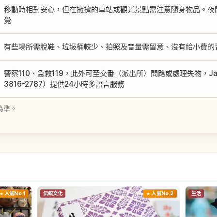
移動時相對安心，但在擁擠的車站或觀光景點需注意隨身物品。夜
覺
有些場所需脫鞋、垃圾桶較少、拍照及音量需留意、沒有給小費的
警察110、急救119，此外可至交番（派出所）問路或處理失物，Japan Vi
3816-2787）提供24小時多語言服務
為準。
人氣No.1
伝統文化
人氣No.2
生活