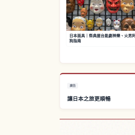
日本面具｜祭典屋台能劇神樂、火男
狗指南
廣告
讓日本之旅更順暢
尋找日本附