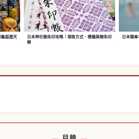
阿龜狐狸天
日本神社御朱印攻略｜領取方式、禮儀與御朱印
日本陽傘
帳
近的飯店
尋找日
↗
目錄