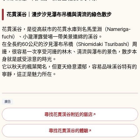
花貫溪谷｜漫步汐見瀑布吊橋與清流的綠色散步
花貫溪谷，是從高萩市的花貫水庫到名馬里淵（Nameriga-
fuchi）、小瀧澤露營場一帶美景連綿的溪谷。
在全長約60公尺的汐見瀑布吊橋（Shiomidaki Tsuribashi）周
邊，很容易一次享受河邊的林木、清流與瀑布的景色，散步本
身就是感受涼意的時光。
它以秋天的楓葉聞名，但夏天綠意濃郁，容易品味溪谷特有的
寧靜，這正是魅力所在。
茨城・花貫溪谷攻略｜汐見瀑布吊橋與紅葉絕景
漫步路線
閱讀文章
→
廣告
尋找花貫渓谷附近的飯店
↗
尋找花貫渓谷的體驗
↗