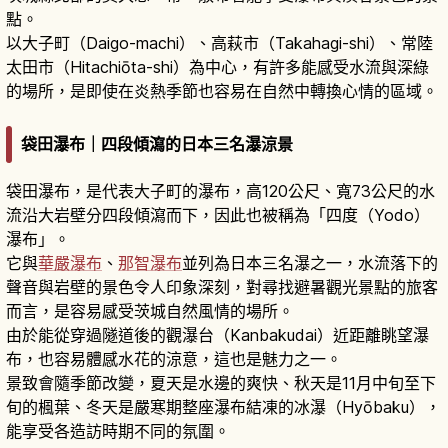
點。
以大子町（Daigo-machi）、高萩市（Takahagi-shi）、常陸
太田市（Hitachiōta-shi）為中心，有許多能感受水流與深綠
的場所，是即使在炎熱季節也容易在自然中轉換心情的區域。
袋田瀑布｜四段傾瀉的日本三名瀑涼景
袋田瀑布，是代表大子町的瀑布，高120公尺、寬73公尺的水
流沿大岩壁分四段傾瀉而下，因此也被稱為「四度（Yodo）
瀑布」。
它與
華嚴瀑布
、
那智瀑布
並列為日本三名瀑之一，水流落下的
聲音與岩壁的景色令人印象深刻，對尋找避暑觀光景點的旅客
而言，是容易感受茨城自然風情的場所。
由於能從穿過隧道後的觀瀑台（Kanbakudai）近距離眺望瀑
布，也容易體感水花的涼意，這也是魅力之一。
景致會隨季節改變，夏天是水邊的爽快、秋天是11月中旬至下
旬的楓葉、冬天是嚴寒期整座瀑布結凍的冰瀑（Hyōbaku），
能享受各造訪時期不同的氛圍。
袋田瀑布攻略｜日本三名瀑、高120公尺四段落