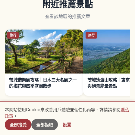
附近推薦景點
查看該地區的推薦文章
旅行
旅行
茨城偕樂園攻略｜日本三大名園之一
茨城筑波山攻略｜東京近
的梅花與四季庭園散步
與絕景能量景點
本網站使用Cookie來改善用戶體驗並個性化內容。詳情請參閱
隱私
附近景點
政策
。
接下來閱讀 →
全部接受
全部拒絕
設置
旅行