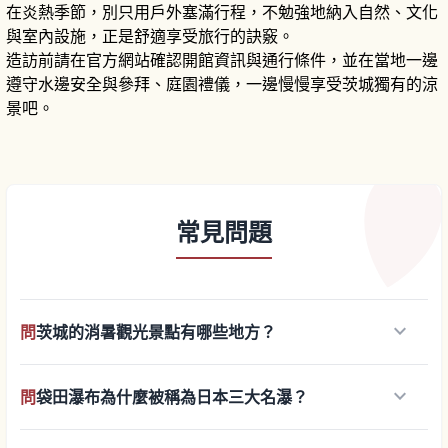
在炎熱季節，別只用戶外塞滿行程，不勉強地納入自然、文化
與室內設施，正是舒適享受旅行的訣竅。
造訪前請在官方網站確認開館資訊與通行條件，並在當地一邊
遵守水邊安全與參拜、庭園禮儀，一邊慢慢享受茨城獨有的涼
景吧。
常見問題
keyboard_arrow_down
問
茨城的消暑觀光景點有哪些地方？
keyboard_arrow_down
問
袋田瀑布為什麼被稱為日本三大名瀑？