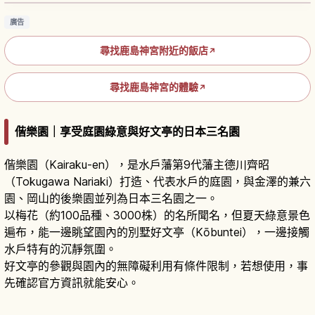
廣告
尋找鹿島神宮附近的飯店
↗
尋找鹿島神宮的體驗
↗
偕樂園｜享受庭園綠意與好文亭的日本三名園
偕樂園（Kairaku-en），是水戶藩第9代藩主德川齊昭
（Tokugawa Nariaki）打造、代表水戶的庭園，與金澤的兼六
園、岡山的後樂園並列為日本三名園之一。
以梅花（約100品種、3000株）的名所聞名，但夏天綠意景色
遍布，能一邊眺望園內的別墅好文亭（Kōbuntei），一邊接觸
水戶特有的沉靜氛圍。
好文亭的參觀與園內的無障礙利用有條件限制，若想使用，事
先確認官方資訊就能安心。
茨城偕樂園攻略｜日本三大名園之一的梅花與四
季庭園散步
閱讀文章
→