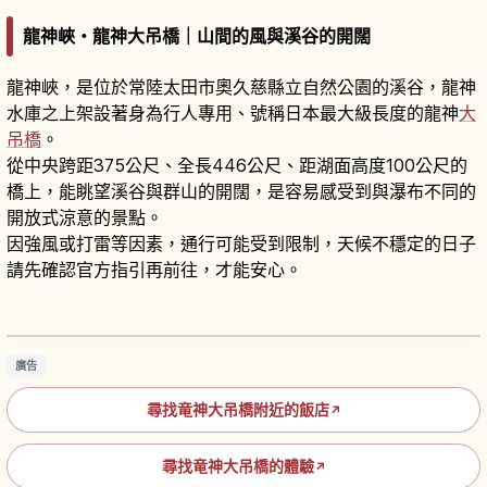
龍神峽・龍神大吊橋｜山間的風與溪谷的開闊
龍神峽，是位於常陸太田市奧久慈縣立自然公園的溪谷，龍神
水庫之上架設著身為行人專用、號稱日本最大級長度的龍神
大
吊橋
。
從中央跨距375公尺、全長446公尺、距湖面高度100公尺的
橋上，能眺望溪谷與群山的開闊，是容易感受到與瀑布不同的
開放式涼意的景點。
因強風或打雷等因素，通行可能受到限制，天候不穩定的日子
請先確認官方指引再前往，才能安心。
龍神大吊橋攻略｜茨城常陸太田步行吊橋與龍神
高空彈跳
閱讀文章
→
廣告
尋找竜神大吊橋附近的飯店
↗
尋找竜神大吊橋的體驗
↗