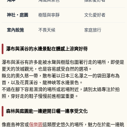
神社・庭園
樹蔭與寧靜
文化愛好者
室內設施
不畏天候
家庭旅行
瀑布與溪谷的水邊景點在體感上涼爽好待
瀑布與溪谷有許多能被水聲與樹蔭包圍著行走的場所，即使是
夏天的茨城觀光，也是容易感受自然的選項。
縣北的奧久慈一帶，散布著以日本三名瀑之一的袋田瀑布為
首，以及花貫溪谷、龍神峽等水邊景色。
不過在腳下容易濕滑的場所或岩場附近，請別太過專注於拍
照，穿好走的鞋子慢慢前進相當重要。
森林與庭園能一邊避開日曬一邊享受文化
像鹿島神宮或
偕樂園
這類歷史悠久的場所，魅力在於能一邊眺