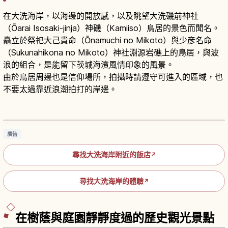
在大洗海岸，以海邊的開放感，以及眺望大洗磯前神社
（Ōarai Isosaki-jinja）神磯（Kamiiso）鳥居的景色而聞名。
矗立於祭祀大己貴命（Ōnamuchi no Mikoto）與少彦名命
（Sukunahikona no Mikoto）神社淵源岩礁上的鳥居，與波
浪的組合，是能留下茨城海濱風情印象的風景。
由於鳥居周邊也是信仰場所，拍攝時請遵守可進入的區域，也
不要太過靠近浪潮拍打的岸邊。
茨城大洗海岸攻略｜神磯鳥居與太平洋絕景
閱讀文章
→
廣告
尋找大洗海岸附近的飯店
↗
尋找大洗海岸的體驗
↗
在樹蔭與庭園靜靜度過的歷史觀光景點