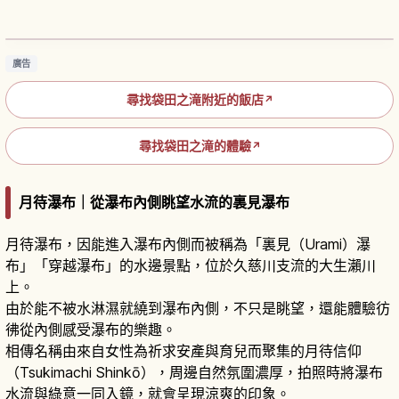
下與冰瀑
閱讀文章
→
廣告
尋找袋田之滝附近的飯店
↗
尋找袋田之滝的體驗
↗
月待瀑布｜從瀑布內側眺望水流的裏見瀑布
月待瀑布，因能進入瀑布內側而被稱為「裏見（Urami）瀑
布」「穿越瀑布」的水邊景點，位於久慈川支流的大生瀨川
上。
由於能不被水淋濕就繞到瀑布內側，不只是眺望，還能體驗彷
彿從內側感受瀑布的樂趣。
相傳名稱由來自女性為祈求安產與育兒而聚集的月待信仰
（Tsukimachi Shinkō），周邊自然氛圍濃厚，拍照時將瀑布
水流與綠意一同入鏡，就會呈現涼爽的印象。