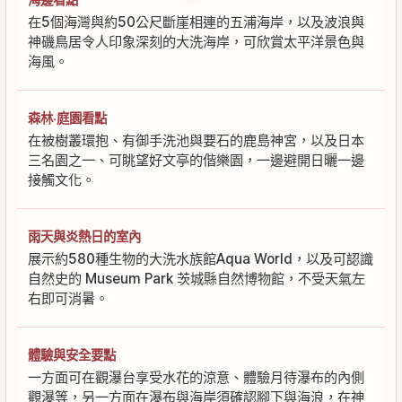
在5個海灣與約50公尺斷崖相連的五浦海岸，以及波浪與
神磯鳥居令人印象深刻的大洗海岸，可欣賞太平洋景色與
海風。
森林‧庭園看點
在被樹叢環抱、有御手洗池與要石的鹿島神宮，以及日本
三名園之一、可眺望好文亭的偕樂園，一邊避開日曬一邊
接觸文化。
雨天與炎熱日的室內
展示約580種生物的大洗水族館Aqua World，以及可認識
自然史的 Museum Park 茨城縣自然博物館，不受天氣左
右即可消暑。
體驗與安全要點
一方面可在觀瀑台享受水花的涼意、體驗月待瀑布的內側
觀瀑等，另一方面在瀑布與海岸須確認腳下與海浪，在神