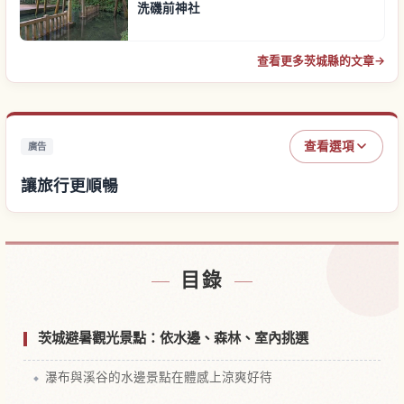
洗磯前神社
查看更多茨城縣的文章
→
查看選項
廣告
讓旅行更順暢
尋找飯店
↗
目錄
尋找體驗
↗
茨城避暑觀光景點：依水邊、森林、室內挑選
瀑布與溪谷的水邊景點在體感上涼爽好待