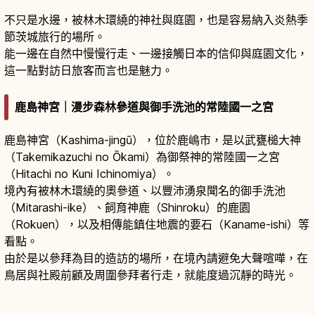
不只是水邊，被林木環繞的神社與庭園，也是容易納入炎熱季
節茨城旅行的場所。
能一邊在自然中慢慢行走、一邊接觸日本的信仰與庭園文化，
這一點對訪日旅客而言也是魅力。
鹿島神宮｜漫步森林參道與御手洗池的常陸國一之宮
鹿島神宮（Kashima-jingū），位於鹿嶋市，是以武甕槌大神
（Takemikazuchi no Ōkami）為御祭神的常陸國一之宮
（Hitachi no Kuni Ichinomiya）。
境內有被林木環繞的奧參道、以豐沛湧泉聞名的御手洗池
（Mitarashi-ike）、飼育神鹿（Shinroku）的鹿園
（Rokuen），以及相傳能鎮住地震的要石（Kaname-ishi）等
看點。
由於是以參拜為目的造訪的場所，在境內請避免大聲喧嘩，在
鳥居與社殿前顧及周圍參拜者行走，就能度過沉靜的時光。
鹿島神宮攻略｜茨城鹿嶋千年古社、樓門社殿與
奧宮要石參拜
閱讀文章
→