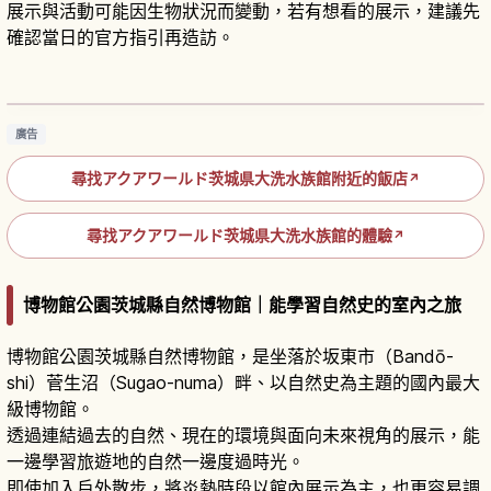
展示與活動可能因生物狀況而變動，若有想看的展示，建議先
確認當日的官方指引再造訪。
Aqua World 大洗水族館旅遊指南｜茨城海洋生
態
閱讀文章
→
廣告
尋找アクアワールド茨城県大洗水族館附近的飯店
↗
尋找アクアワールド茨城県大洗水族館的體驗
↗
博物館公園茨城縣自然博物館｜能學習自然史的室內之旅
博物館公園茨城縣自然博物館，是坐落於坂東市（Bandō-
shi）菅生沼（Sugao-numa）畔、以自然史為主題的國內最大
級博物館。
透過連結過去的自然、現在的環境與面向未來視角的展示，能
一邊學習旅遊地的自然一邊度過時光。
即使加入戶外散步，將炎熱時段以館內展示為主，也更容易調