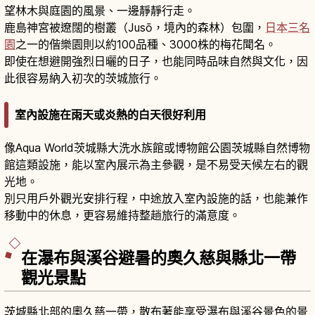
望林木與庭園的風景、一邊靜靜行走。
鹿島神宮被遼闊的樹叢（Jusō，境內的森林）包圍，
日本三名
園
之一的偕樂園則以約100品種、3000株的梅花聞名。
即使在想避開強烈日曬的日子，也能同時品味自然與文化，因
此很容易納入初次的茨城旅行。
室內設施在雨天或炎熱的白天很好利用
像Aqua World茨城縣大洗水族館或博物館公園茨城縣自然博物
館這類設施，能以室內展示為主參觀，是不易受天候左右的觀
光地。
別只用戶外觀光安排行程，中途放入室內設施的話，也能兼作
移動中的休息，更容易維持整趟旅行的滿意度。
在瀑布與溪谷避暑的奧久慈與縣北一帶
觀光景點
茨城縣北部的奧久慈一帶，散布著能享受瀑布與溪谷景色的景