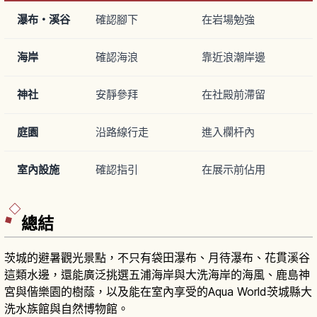
瀑布・溪谷
確認腳下
在岩場勉強
海岸
確認海浪
靠近浪潮岸邊
神社
安靜參拜
在社殿前滯留
庭園
沿路線行走
進入欄杆內
室內設施
確認指引
在展示前佔用
總結
茨城的避暑觀光景點，不只有袋田瀑布、月待瀑布、花貫溪谷
這類水邊，還能廣泛挑選五浦海岸與大洗海岸的海風、鹿島神
宮與偕樂園的樹蔭，以及能在室內享受的Aqua World茨城縣大
洗水族館與自然博物館。