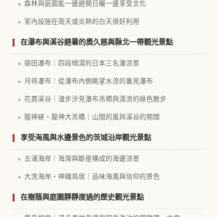
森林與庭園能一邊避開日曬一邊享受文化
室內設施在雨天或炎熱的白天很好利用
在瀑布與溪谷避暑的奧久慈與縣北一帶觀光景點
袋田瀑布｜四段傾瀉的日本三名瀑涼景
月待瀑布｜從瀑布內側眺望水流的裏見瀑布
花貫溪谷｜漫步汐見瀑布吊橋與清流的綠色散步
龍神峽・龍神大吊橋｜山間的風與溪谷的開闊
享受海風與水邊景色的茨城沿岸觀光景點
五浦海岸｜海灣與斷崖構成的海邊涼景
大洗海岸・神磯鳥居｜品味海風與信仰的景色
在樹蔭與庭園靜靜度過的歷史觀光景點