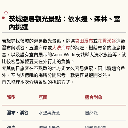
茨城避暑觀光景點：依水邊、森林、室
內挑選
若想尋找茨城的避暑觀光景點，挑選
袋田瀑布
或
花貫溪谷
這類
瀑布與溪谷、五浦海岸或
大洗海岸
的海邊、樹蔭眾多的鹿島神
宮，以及設有室內展示的Aqua World茨城縣大洗水族館等，就
比較容易減輕夏天在外行走的負擔。
尤其訪日旅客在不熟悉的地方走太久容易疲累，因此將適合戶
外、室內與傍晚的場所分開思考，就更容易避開炎熱。
首先整理本次介紹景點的挑選方式。
類型
氛圍
適合對象
瀑布・溪谷
水聲與綠意
自然派
海岸
海風與景色
攝影愛好者