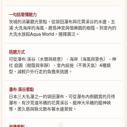
一句話看懂魅力
茨城的消暑觀光景點，從袋田瀑布與花貫溪谷的水邊、五
浦‧大洗海岸的海風、鹿島神宮與偕樂園的樹蔭，到室內的
大洗水族館Aqua World，選擇廣泛。
挑選方式
可從瀑布‧溪谷（水聲與綠意）、海岸（海風與景色）、神
社‧庭園（樹蔭與寧靜）、室內設施（不畏天氣）4種類
型，減輕戶外行走的負擔來挑選。
瀑布‧溪谷看點
日本三大名瀑之一的袋田瀑布、可從瀑布內側觀賞的月待
瀑布、有汐見瀧吊橋的花貫溪谷、龍神大吊橋的龍神峽
等，奧久慈與縣北散布著水邊景致。
海邊看點