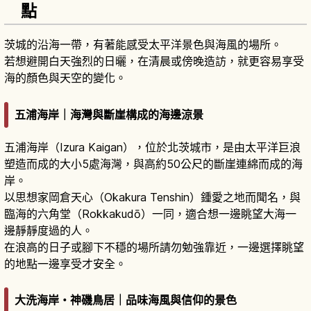
點
茨城的沿海一帶，有著能感受太平洋景色與海風的場所。
若想避開白天強烈的日曬，在清晨或傍晚造訪，就更容易享受
海的顏色與天空的變化。
五浦海岸｜海灣與斷崖構成的海邊涼景
五浦海岸（Izura Kaigan），位於北茨城市，是由太平洋巨浪
塑造而成的大小5處海灣，與高約50公尺的斷崖連綿而成的海
岸。
以思想家岡倉天心（Okakura Tenshin）鍾愛之地而聞名，與
臨海的六角堂（Rokkakudō）一同，適合想一邊眺望大海一
邊靜靜度過的人。
在浪高的日子或腳下不穩的場所請勿勉強靠近，一邊選擇眺望
的地點一邊享受才安全。
大洗海岸・神磯鳥居｜品味海風與信仰的景色