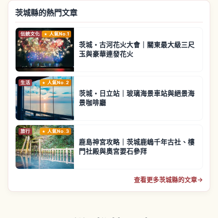
茨城縣的熱門文章
伝統文化
人氣No.1
茨城・古河花火大會｜關東最大級三尺
玉與豪華連發花火
生活
人氣No.2
茨城・日立站｜玻璃海景車站與絕景海
景咖啡廳
旅行
人氣No.3
鹿島神宮攻略｜茨城鹿嶋千年古社、樓
門社殿與奧宮要石參拜
查看更多茨城縣的文章
→