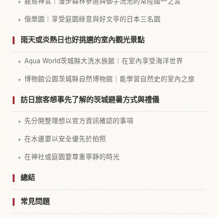
鹿島神宮｜漫步森林參道與御手洗池的常陸國一之宮
偕樂園｜享受庭園綠意與好文亭的日本三名園
雨天或炎熱日也好挑選的室內觀光景點
Aqua World茨城縣大洗水族館｜在室內享受海洋世界
博物館公園茨城縣自然博物館｜能學習自然史的室內之旅
訪日旅客想事先了解的茨城避暑方式與禮儀
先分開整理想以官方資訊確認的事項
在水邊要以安全優先於拍照
在神社或庭園要尊重寧靜的時光
總結
常見問題