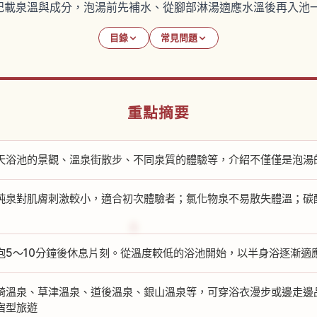
記載泉溫與成分，泡湯前先補水、從腳部淋湯適應水溫後再入池
目錄
常見問題
重點摘要
天浴池的景觀、溫泉街散步、不同泉質的體驗等，介紹不僅僅是泡湯
純泉對肌膚刺激較小，適合初次體驗者；氯化物泉不易散失體溫；碳
泡5～10分鐘後休息片刻。從溫度較低的浴池開始，以半身浴逐漸適
崎溫泉、草津溫泉、道後溫泉、銀山溫泉等，可穿浴衣漫步或邊走邊
宿型旅遊