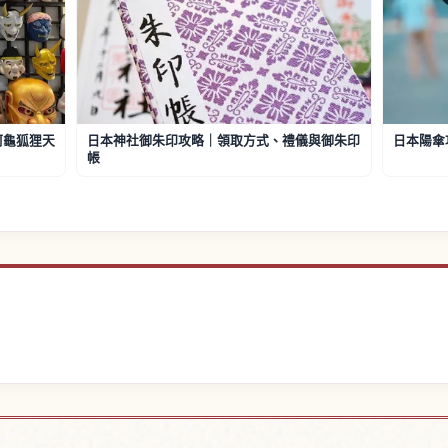
阿龜狐狸天
日本神社御朱印攻略｜領取方式、禮儀與御朱印
日本陽傘
帳
近的飯店
尋找日
↗