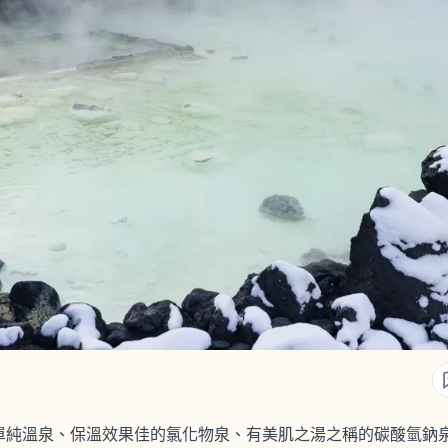
單純溫泉、保溫效果佳的氯化物泉、有美肌之湯之稱的碳酸氫鈉