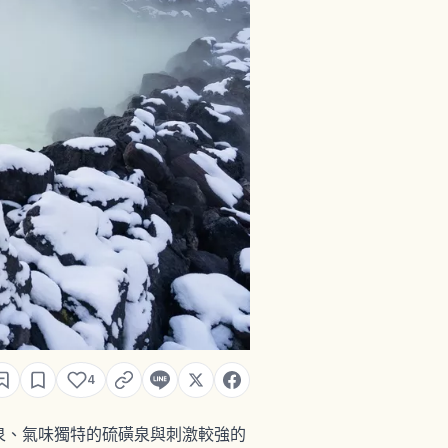
4
泉、氣味獨特的硫磺泉與刺激較強的