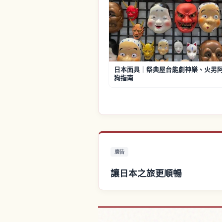
日本面具｜祭典屋台能劇神樂、火男
狗指南
廣告
讓日本之旅更順暢
尋找日本附