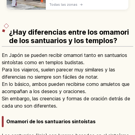
Japón: significado, pasos básicos y
Todas las zonas
→
normas de respeto para vivir la experiencia
con seguridad y sin errores.
¿Hay diferencias entre los omamori
de los santuarios y los templos?
En Japón se pueden recibir omamori tanto en santuarios
sintoístas como en templos budistas.
Para los viajeros, suelen parecer muy similares y las
diferencias no siempre son fáciles de notar.
En lo básico, ambos pueden recibirse como amuletos que
acompañan a los deseos y oraciones.
Sin embargo, las creencias y formas de oración detrás de
cada uno son diferentes.
Omamori de los santuarios sintoístas