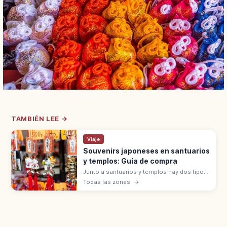
TAMBIÉN LEE →
Viaje
Souvenirs japoneses en santuarios
y templos: Guía de compra
Junto a santuarios y templos hay dos tipos
de souvenirs: objetos sagrados (omamori,
Todas las zonas
→
goshuin, ofuda) que se reciben con
hatsuho-ryō, y artesanías en tiendas.