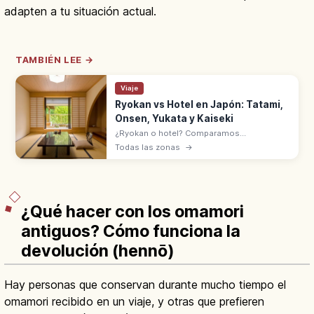
adapten a tu situación actual.
TAMBIÉN LEE →
Viaje
Ryokan vs Hotel en Japón: Tatami,
Onsen, Yukata y Kaiseki
¿Ryokan o hotel? Comparamos
habitaciones, comidas, onsen y normas del
Todas las zonas
→
check-in a la salida. Descubre cuál se
adapta mejor a tu estilo de viaje por Japón.
¿Qué hacer con los omamori
antiguos? Cómo funciona la
devolución (hennō)
Hay personas que conservan durante mucho tiempo el
omamori recibido en un viaje, y otras que prefieren