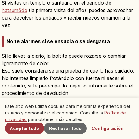
Si visitas un templo o santuario en el periodo de
hatsumōde
(la primera visita del año), puedes aprovechar
para devolver los antiguos y recibir nuevos omamori a la
vez.
No te alarmes si se ensucia o se desgasta
Si lo llevas a diario, la bolsita puede rozarse o cambiar
ligeramente de color.
Eso suele considerarse una prueba de que lo has cuidado.
No intentes limpiarlo frotándolo con fuerza ni sacar el
contenido; si te preocupa, lo mejor es informarte sobre el
procedimiento de devolución.
Este sitio web utiliza cookies para mejorar la experiencia del
Conclusión | Sentir la cultura
usuario y personalizar el contenido. Consulte la
Política de
Cercanos
japonesa de la oración a través del
privacidad
para obtener más detalles.
omamori
Aceptar todo
Rechazar todo
Configuración