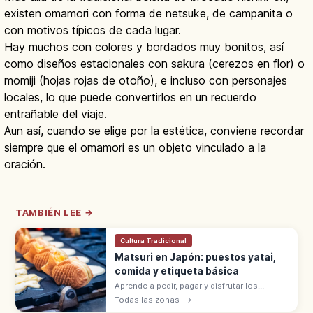
existen omamori con forma de netsuke, de campanita o
con motivos típicos de cada lugar.
Hay muchos con colores y bordados muy bonitos, así
como diseños estacionales con sakura (cerezos en flor) o
momiji (hojas rojas de otoño), e incluso con personajes
locales, lo que puede convertirlos en un recuerdo
entrañable del viaje.
Aun así, cuando se elige por la estética, conviene recordar
siempre que el omamori es un objeto vinculado a la
oración.
TAMBIÉN LEE →
Cultura Tradicional
Matsuri en Japón: puestos yatai,
comida y etiqueta básica
Aprende a pedir, pagar y disfrutar los
puestos de comida en los matsuri de
Todas las zonas
→
Japón, con consejos sobre basura, fotos,