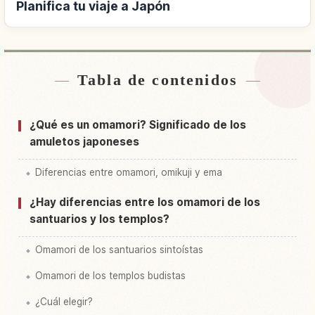
Planifica tu viaje a Japón
Tabla de contenidos
Buscar alojamiento cerca de Japón
↗
Buscar experiencias en Japón
↗
¿Qué es un omamori? Significado de los
amuletos japoneses
Diferencias entre omamori, omikuji y ema
¿Hay diferencias entre los omamori de los
santuarios y los templos?
Omamori de los santuarios sintoístas
Omamori de los templos budistas
¿Cuál elegir?