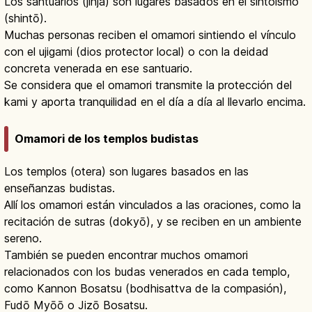
Los santuarios (jinja) son lugares basados en el sintoísmo
(shintō).
Muchas personas reciben el omamori sintiendo el vínculo
con el ujigami (dios protector local) o con la deidad
concreta venerada en ese santuario.
Se considera que el omamori transmite la protección del
kami y aporta tranquilidad en el día a día al llevarlo encima.
Omamori de los templos budistas
Los templos (otera) son lugares basados en las
enseñanzas budistas.
Allí los omamori están vinculados a las oraciones, como la
recitación de sutras (dokyō), y se reciben en un ambiente
sereno.
También se pueden encontrar muchos omamori
relacionados con los budas venerados en cada templo,
como Kannon Bosatsu (bodhisattva de la compasión),
Fudō Myōō o Jizō Bosatsu.