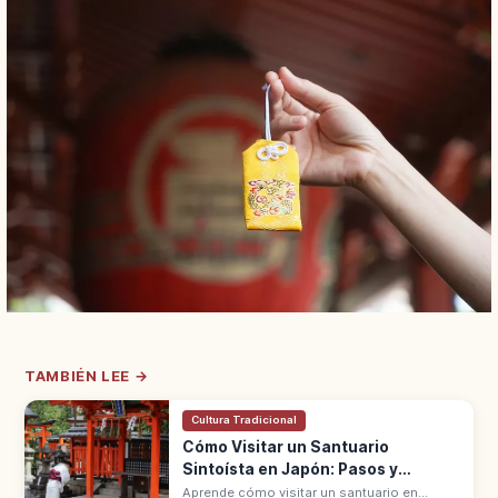
TAMBIÉN LEE →
Cultura Tradicional
Cómo Visitar un Santuario
Sintoísta en Japón: Pasos y
Normas
Aprende cómo visitar un santuario en