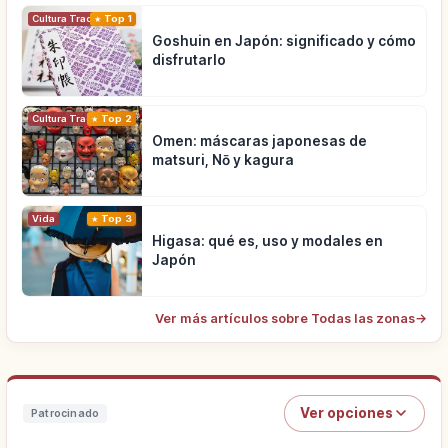
Cultura Tradicional
Top 1
Goshuin en Japón: significado y cómo
disfrutarlo
Cultura Tradicional
Top 2
Omen: máscaras japonesas de
matsuri, Nō y kagura
Vida
Top 3
Higasa: qué es, uso y modales en
Japón
Ver más artículos sobre Todas las zonas
→
Ver opciones
Patrocinado