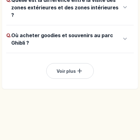
Q.
Quelle est la différence entre la visite des
keyboard_arrow_down
zones extérieures et des zones intérieures
?
Q.
Où acheter goodies et souvenirs au parc
keyboard_arrow_down
Ghibli ?
add
Voir plus