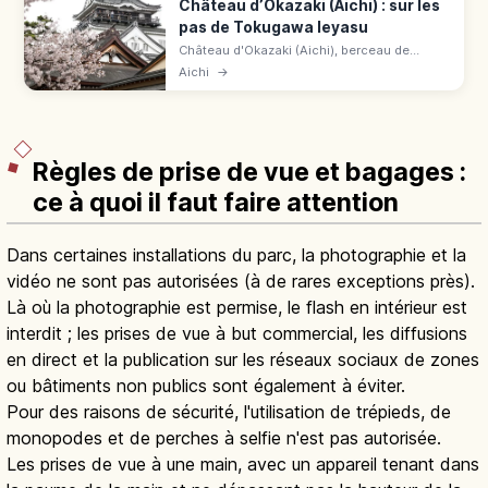
Château d’Okazaki (Aichi) : sur les
pas de Tokugawa Ieyasu
Château d'Okazaki (Aichi), berceau de
Tokugawa Ieyasu (« Tatsuki-jō »). Donjon de
Aichi
→
1959, puits d'Ieyasu, sanctuaire. 300 ¥,
Meitetsu Higashi-Okazaki 15 min.
Règles de prise de vue et bagages :
ce à quoi il faut faire attention
Dans certaines installations du parc, la photographie et la
vidéo ne sont pas autorisées (à de rares exceptions près).
Là où la photographie est permise, le flash en intérieur est
interdit ; les prises de vue à but commercial, les diffusions
en direct et la publication sur les réseaux sociaux de zones
ou bâtiments non publics sont également à éviter.
Pour des raisons de sécurité, l'utilisation de trépieds, de
monopodes et de perches à selfie n'est pas autorisée.
Les prises de vue à une main, avec un appareil tenant dans