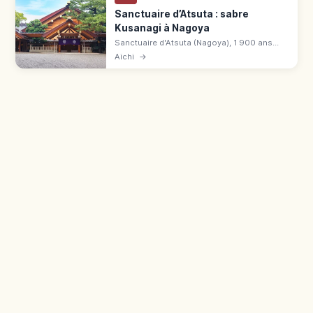
Sanctuaire d’Atsuta : sabre
Kusanagi à Nagoya
Sanctuaire d'Atsuta (Nagoya), 1 900 ans
d'histoire et sabre Kusanagi. Style Shinmei,
Aichi
→
musée du sabre 500 ¥, mur Nobunaga.
Accès Meitetsu Jingūmae 3 min.