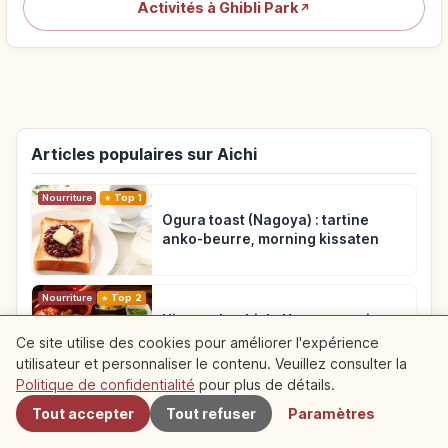
Activités à Ghibli Park
↗
Articles populaires sur Aichi
Nourriture
Top 1
Ogura toast (Nagoya) : tartine
anko-beurre, morning kissaten
Nourriture
Top 2
Hitsumabushi de Nagoya : trois
façons de déguster l’anguille
Ce site utilise des cookies pour améliorer l'expérience
utilisateur et personnaliser le contenu. Veuillez consulter la
À proximité
Politique de confidentialité
pour plus de détails.
Voyage
Top 3
Tout accepter
Tout refuser
Paramètres
Osu Kannon et Osu : temple et
shopping – points forts