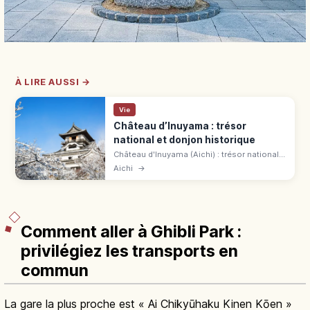
À LIRE AUSSI →
Vie
Château d’Inuyama : trésor
national et donjon historique
Château d'Inuyama (Aichi) : trésor national
de 1537, l'un des plus vieux donjons en bois
Aichi
→
conservés. « Hakutei-jō », entrée 1 000 ¥,
sanctuaires et Urakuen.
Comment aller à Ghibli Park :
privilégiez les transports en
commun
La gare la plus proche est « Ai Chikyūhaku Kinen Kōen »