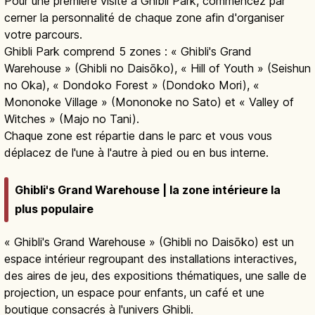
Pour une première visite à Ghibli Park, commencez par
cerner la personnalité de chaque zone afin d'organiser
votre parcours.
Ghibli Park comprend 5 zones : « Ghibli's Grand
Warehouse » (Ghibli no Daisōko), « Hill of Youth » (Seishun
no Oka), « Dondoko Forest » (Dondoko Mori), «
Mononoke Village » (Mononoke no Sato) et « Valley of
Witches » (Majo no Tani).
Chaque zone est répartie dans le parc et vous vous
déplacez de l'une à l'autre à pied ou en bus interne.
Ghibli's Grand Warehouse | la zone intérieure la
plus populaire
« Ghibli's Grand Warehouse » (Ghibli no Daisōko) est un
espace intérieur regroupant des installations interactives,
des aires de jeu, des expositions thématiques, une salle de
projection, un espace pour enfants, un café et une
boutique consacrés à l'univers Ghibli.