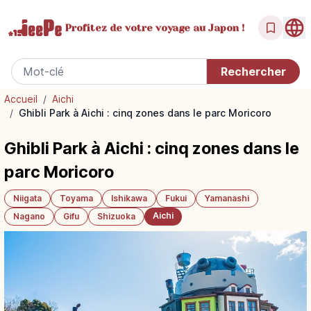
Profitez de votre
voyage au Japon !
Accueil
/
Aichi
/
Ghibli Park à Aichi : cinq zones dans le parc Moricoro
Ghibli Park à Aichi : cinq zones dans le
parc Moricoro
Niigata
Toyama
Ishikawa
Fukui
Yamanashi
Aichi
Nagano
Gifu
Shizuoka