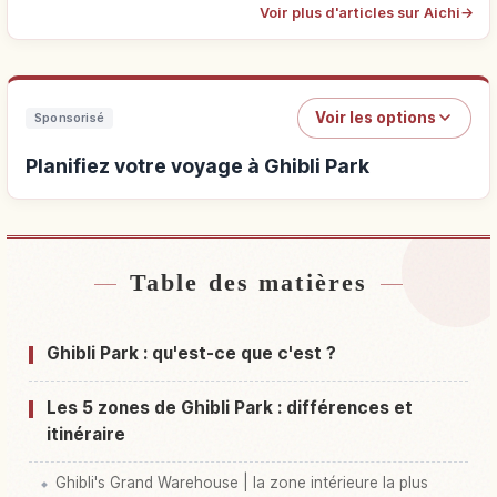
Voir plus d'articles sur Aichi
→
Voir les options
Sponsorisé
Planifiez votre voyage à Ghibli Park
Table des matières
Hébergements près de Ghibli Park
↗
Activités à Ghibli Park
↗
Ghibli Park : qu'est-ce que c'est ?
Les 5 zones de Ghibli Park : différences et
itinéraire
Ghibli's Grand Warehouse | la zone intérieure la plus