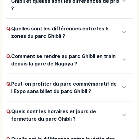
keyboard_arrow_down
Ghibli et quelles sont les différences de prix
?
Q.
Quelles sont les différences entre les 5
keyboard_arrow_down
zones du parc Ghibli ?
Q.
Comment se rendre au parc Ghibli en train
keyboard_arrow_down
depuis la gare de Nagoya ?
Q.
Peut-on profiter du parc commémoratif de
keyboard_arrow_down
l'Expo sans billet du parc Ghibli ?
Q.
Quels sont les horaires et jours de
keyboard_arrow_down
fermeture du parc Ghibli ?