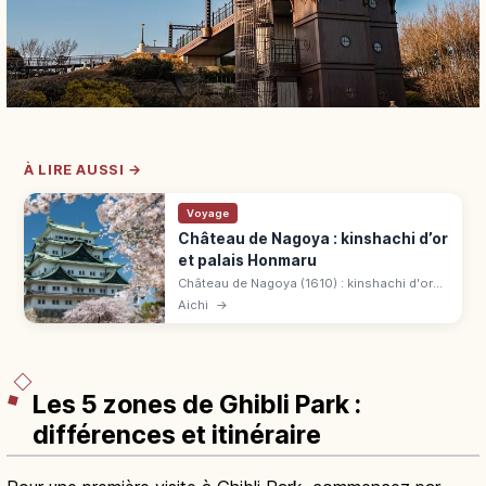
À LIRE AUSSI →
Voyage
Château de Nagoya : kinshachi d’or
et palais Honmaru
Château de Nagoya (1610) : kinshachi d'or
sur les toits, palais Honmaru restauré en
Aichi
→
2018. Donjon fermé. 500 ¥, 9 h-16 h 30.
Métro Meijōkōen 5 min.
Les 5 zones de Ghibli Park :
différences et itinéraire