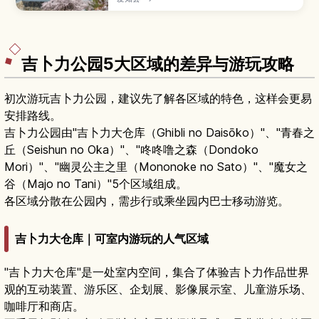
郭。本文介绍名古屋城的建城历史与战后重建、天
守内部展览、本丸御殿华丽的壁画和庭园，以及四
季皆宜散步的名城公园，并提供从名古屋站出发的
交通方式、门票、参观所需时间与适合的穿着与随
身物品建议。
吉卜力公园5大区域的差异与游玩攻略
初次游玩吉卜力公园，建议先了解各区域的特色，这样会更易
安排路线。
吉卜力公园由"吉卜力大仓库（Ghibli no Daisōko）"、"青春之
丘（Seishun no Oka）"、"咚咚噜之森（Dondoko
Mori）"、"幽灵公主之里（Mononoke no Sato）"、"魔女之
谷（Majo no Tani）"5个区域组成。
各区域分散在公园内，需步行或乘坐园内巴士移动游览。
吉卜力大仓库｜可室内游玩的人气区域
"吉卜力大仓库"是一处室内空间，集合了体验吉卜力作品世界
观的互动装置、游乐区、企划展、影像展示室、儿童游乐场、
咖啡厅和商店。