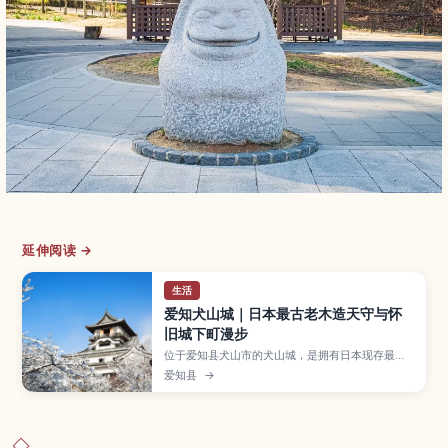
延伸阅读 →
生活
爱知犬山城｜日本最古老木造天守与怀
旧城下町漫步
位于爱知县犬山市的犬山城，是拥有日本现存最古
老木造天守的国宝城郭，从天守顶层可眺望木曾川
爱知县
→
与城下古街的迷人景致。本文介绍犬山城的历史与
木造天守的参观重点、春樱与秋枫交织的城内风
景、可边走边吃的犬山城下町与针纲神社，以及明
治村、Little World 等周边景点，并提供从名古屋
出发的交通方式、参观所需时间和攀登木梯时适合