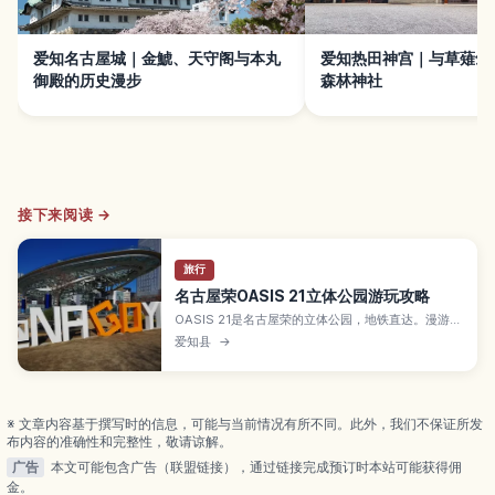
爱知名古屋城｜金鯱、天守阁与本丸
爱知热田神宫｜与草薙剑
御殿的历史漫步
森林神社
接下来阅读 →
旅行
名古屋荣OASIS 21立体公园游玩攻略
OASIS 21是名古屋荣的立体公园，地铁直达。漫游水
之宇宙船、绿之大地、银河广场，享受拍照、购物与
爱知县
→
美食。本攻略为访日游客详解亮点与玩法。
※ 文章内容基于撰写时的信息，可能与当前情况有所不同。此外，我们不保证所发
布内容的准确性和完整性，敬请谅解。
广告
本文可能包含广告（联盟链接），通过链接完成预订时本站可能获得佣
金。