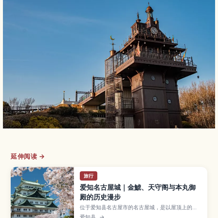
延伸阅读 →
旅行
爱知名古屋城｜金鯱、天守阁与本丸御
殿的历史漫步
位于爱知县名古屋市的名古屋城，是以屋顶上的金
鯱、雄伟天守阁和复原本丸御殿闻名的代表性城
爱知县
→