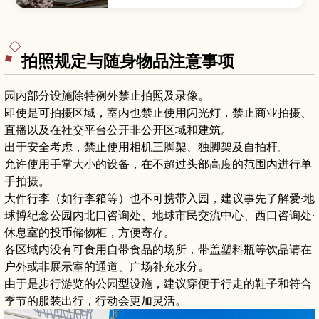
崎公园而闻名。本文将介绍城内展览与观景点、家
康相关景点、春季夜樱活动等看点，以及适合初次
造访者的游览路线、周边美食和从名古屋出发的交
通方式。
拍照规定与随身物品注意事项
园内部分设施除特例外禁止拍照及录像。
即使是可拍摄区域，室内也禁止使用闪光灯，禁止商业拍摄、
直播以及在社交平台公开非公开区域和建筑。
出于安全考虑，禁止使用相机三脚架、独脚架及自拍杆。
允许使用手掌大小的设备，在不超过头部高度的范围内进行单
手拍摄。
大件行李（如行李箱等）也不可携带入园，建议事先了解爱·地
球博纪念公园内北口咨询处、地球市民交流中心、西口咨询处·
休息室的投币储物柜，方便寄存。
各区域内没有可食用自带食品的场所，带盖塑料瓶等饮品请在
户外或非展示室的通道、广场补充水分。
由于是步行游览的公园型设施，建议穿便于行走的鞋子和符合
季节的服装出行，行动会更加灵活。