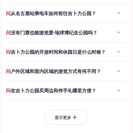
keyboard_arrow_down
问
从名古屋站乘电车如何前往吉卜力公园？
keyboard_arrow_down
问
没有门票也能游览爱·地球博纪念公园吗？
keyboard_arrow_down
问
吉卜力公园的开放时间和休园日是什么时候？
keyboard_arrow_down
问
户外区域和室内区域的游览方式有何不同？
keyboard_arrow_down
问
在吉卜力公园买周边和伴手礼哪里方便？
add
显示更多