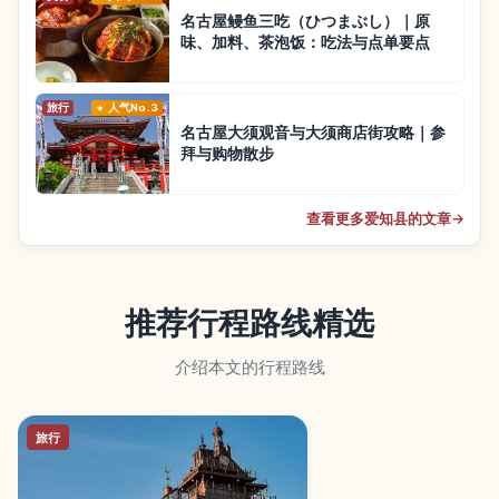
名古屋鳗鱼三吃（ひつまぶし）｜原
味、加料、茶泡饭：吃法与点单要点
旅行
人气No.3
名古屋大须观音与大须商店街攻略｜参
拜与购物散步
查看更多爱知县的文章
→
推荐行程路线精选
介绍本文的行程路线
旅行