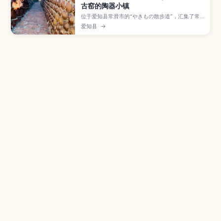
古窑的陶器小镇
位于爱知县常滑市的“やきもの散步道”，汇集了常
滑烧工房、红砖烟囱、陶管坡道和招财猫等，是感
爱知县
→
受日本六古窑之一——常滑烧历史与街景的散步路
线。本文介绍A、B路线的走法与亮点、陶艺体验和
特色咖啡馆，以及从名古屋和中部国际机场前往的
交通与停留时间建议。