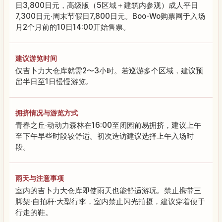
日3,800日元，高级版（5区域＋建筑内参观）成人平日
7,300日元·周末节假日7,800日元。Boo-Wo购票网于入场
月2个月前的10日14:00开始售票。
建议游览时间
仅吉卜力大仓库就需2〜3小时。若巡游多个区域，建议预
留半日至1日慢慢游览。
拥挤情况与游览方式
青春之丘·动动力森林在16:00至闭园前易拥挤，建议上午
至下午早些时段较舒适。初次造访建议选择上午入场时
段。
雨天与注意事项
室内的吉卜力大仓库即使雨天也能舒适游玩。禁止携带三
脚架·自拍杆·大型行李，室内禁止闪光拍摄，建议穿着便于
行走的鞋。