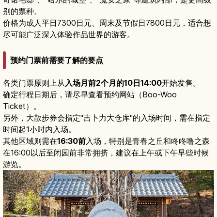
别的票种。
价格为成人平日7300日元、周末及节假日7800日元，适合想
尽可能广泛深入体验作品世界的游客。
预约门票前需要了解的要点
各类门票原则上从
入场月前2个月的10日14:00
开始发售。
确定行程日期后，请尽早查看预约网站（Boo-Woo
Ticket）。
另外，大散步券会指定"吉卜力大仓库"的入场时间，需在指定
时间起1小时内入场。
其他区域则需在
16:30前
入场，特别是青春之丘和咚咚噜之森
在16:00以后至闭园前非常拥挤，建议在上午或下午早些时候
游览。