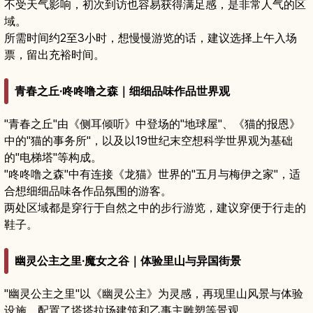
不受天气影响，初次到访也容易获得满足感，是非常人气的区
域。
所需时间约2至3小时，想慢慢游览的话，建议选择上午入场
票，留出充裕时间。
青春之丘·咚咚噜之森｜细细品味作品世界观
"青春之丘"由《侧耳倾听》中登场的"地球屋"、《猫的报恩》
中的"猫的事务所"，以及以19世纪末空想科学世界观为基础
的"电梯塔"等构成。
"咚咚噜之森"中有连接《龙猫》世界的"五月与梅伊之家"，适
合想细细品味各作品氛围的游客。
两处区域都是穿行于自然之中的步行游览，建议穿便于行走的
鞋子。
幽灵公主之里·魔女之谷｜体验里山与异国街景
"幽灵公主之里"以《幽灵公主》为灵感，再现里山风景与体验
设施，配置了塔塔拉场建筑和乙事主雕塑等景观。