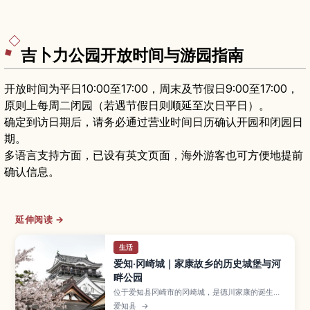
吉卜力公园开放时间与游园指南
开放时间为平日10:00至17:00，周末及节假日9:00至17:00，
原则上每周二闭园（若遇节假日则顺延至次日平日）。
确定到访日期后，请务必通过营业时间日历确认开园和闭园日
期。
多语言支持方面，已设有英文页面，海外游客也可方便地提前
确认信息。
延伸阅读 →
生活
爱知·冈崎城｜家康故乡的历史城堡与河
畔公园
位于爱知县冈崎市的冈崎城，是德川家康的诞生
地，如今以重建天守、历史博物馆和樱花盛开的冈
爱知县
→