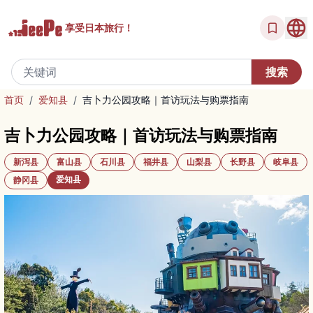
享受
日本旅行！
首页
/
爱知县
/
吉卜力公园攻略｜首访玩法与购票指南
吉卜力公园攻略｜首访玩法与购票指南
新泻县
富山县
石川县
福井县
山梨县
长野县
岐阜县
爱知县
静冈县