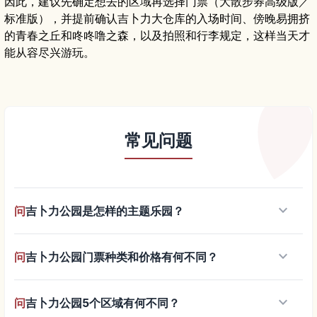
因此，建议先确定想去的区域再选择门票（大散步券高级版／
标准版），并提前确认吉卜力大仓库的入场时间、傍晚易拥挤
的青春之丘和咚咚噜之森，以及拍照和行李规定，这样当天才
能从容尽兴游玩。
常见问题
keyboard_arrow_down
问
吉卜力公园是怎样的主题乐园？
keyboard_arrow_down
问
吉卜力公园门票种类和价格有何不同？
keyboard_arrow_down
问
吉卜力公园5个区域有何不同？