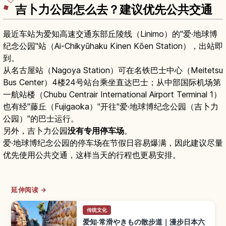
的服装与随身物品建议。
吉卜力公园怎么去？建议优先公共交通
最近车站为爱知高速交通东部丘陵线（Linimo）的"爱·地球博
纪念公园"站（Ai-Chikyūhaku Kinen Kōen Station），出站即
到。
从名古屋站（Nagoya Station）可在名铁巴士中心（Meitetsu
Bus Center）4楼24号站台乘坐直达巴士；从中部国际机场第
一航站楼（Chubu Centrair International Airport Terminal 1）
也有经"藤丘（Fujigaoka）"开往"爱·地球博纪念公园（吉卜力
公园）"的巴士运行。
另外，吉卜力公园
没有专用停车场
。
爱·地球博纪念公园的停车场在节假日容易爆满，因此建议尽量
优先使用公共交通，这样当天的行程也更易安排。
延伸阅读 →
传统文化
爱知·常滑やきもの散步道｜漫步日本六