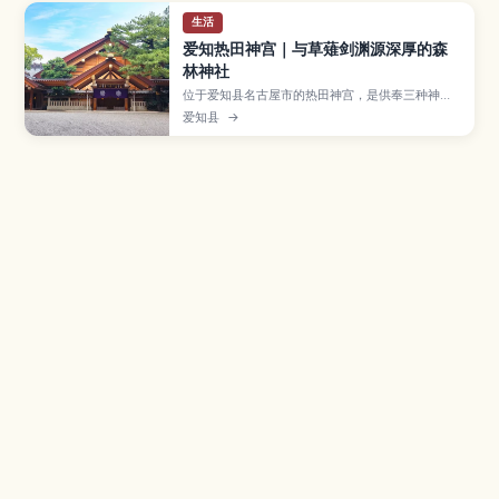
生活
爱知热田神宫｜与草薙剑渊源深厚的森
林神社
位于爱知县名古屋市的热田神宫，是供奉三种神器
之一「草薙剑」的日本重要神社之一，境内林木繁
爱知县
→
茂、气氛庄严宁静。本文介绍本宫、收藏约数千件
文物的宝物馆、以清泉闻名的清水社，以及热田祭
等一年四季举行的祭典活动，并提供从市内各车站
前往的交通方式、参拜所需时间与服装礼仪建议，
以及可顺道造访的白鸟庭园与名古屋港等周边景
点。