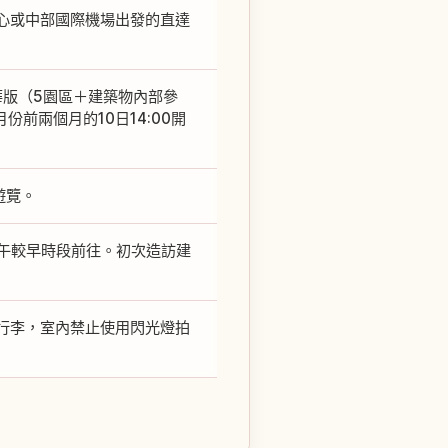
心或中部國際機場出發的直達
豪華版（5園區＋建築物內部參
月份前兩個月的10日14:00開
遊覽。
〜下午較早時段前往。初次造訪建
行李，室內禁止使用閃光燈拍