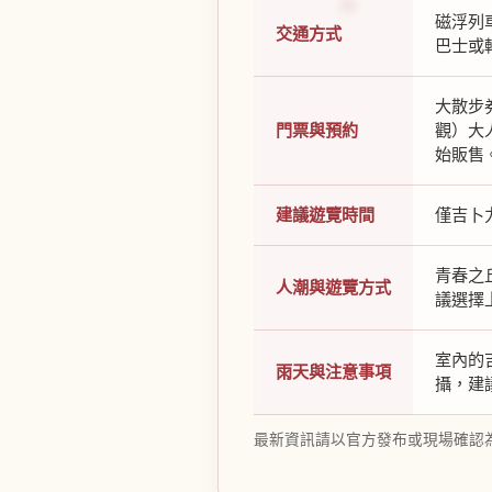
磁浮列
交通方式
巴士或
大散步
門票與預約
觀）大人
始販售
建議遊覽時間
僅吉卜
青春之
人潮與遊覽方式
議選擇
室內的
雨天與注意事項
攝，建
最新資訊請以官方發布或現場確認