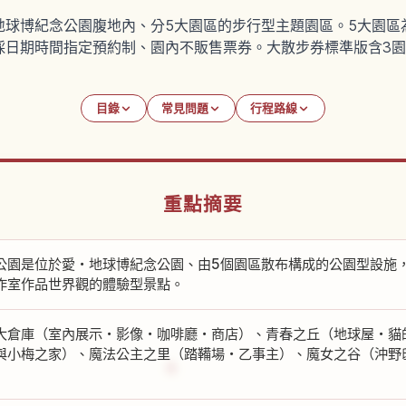
地球博紀念公園腹地內、分5大園區的步行型主題園區。5大園區
日期時間指定預約制、園內不販售票券。大散步券標準版含3園區
目錄
常見問題
行程路線
重點摘要
公園是位於愛・地球博紀念公園、由5個園區散布構成的公園型設施
作室作品世界觀的體驗型景點。
大倉庫（室內展示・影像・咖啡廳・商店）、青春之丘（地球屋・貓的事
與小梅之家）、魔法公主之里（踏鞴場・乙事主）、魔女之谷（沖野