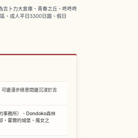
為吉卜力大倉庫、青春之丘、咚咚咚
、成人平日3300日圓、假日
，可邊漫步綠意間邊沉浸於吉
務所）、Dondoko森林
邸・霍爾的城堡・魔女之