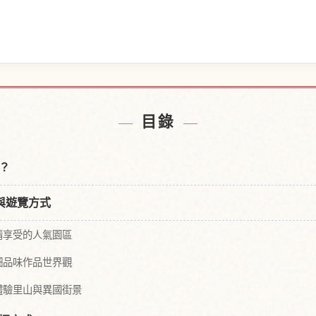
園附近的飯店
尋找吉卜力
↗
目錄
？
與遊覽方式
情享受的人氣園區
細品味作品世界觀
體驗里山與異國街景