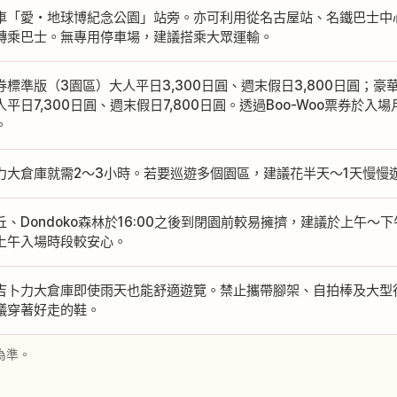
車「愛・地球博紀念公園」站旁。亦可利用從名古屋站、名鐵巴士中
轉乘巴士。無專用停車場，建議搭乘大眾運輸。
券標準版（3園區）大人平日3,300日圓、週末假日3,800日圓；
平日7,300日圓、週末假日7,800日圓。透過Boo-Woo票券於入場
。
力大倉庫就需2〜3小時。若要巡遊多個園區，建議花半天〜1天慢慢
丘、Dondoko森林於16:00之後到閉園前較易擁擠，建議於上午
上午入場時段較安心。
吉卜力大倉庫即使雨天也能舒適遊覽。禁止攜帶腳架、自拍棒及大型
議穿著好走的鞋。
為準。