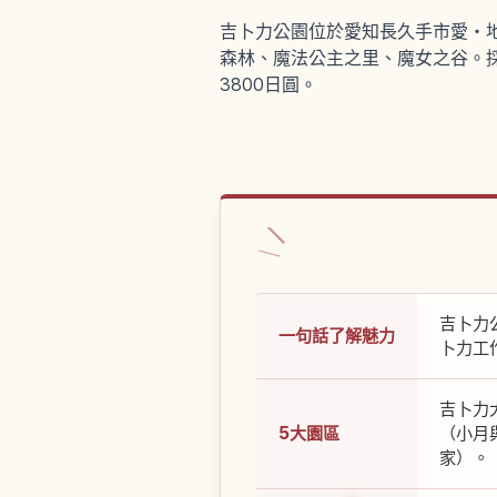
吉卜力公園位於愛知長久手市愛・
森林、魔法公主之里、魔女之谷。採
3800日圓。
吉卜力
一句話了解魅力
卜力工
吉卜力
5大園區
（小月
家）。