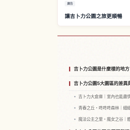
廣告
讓吉卜力公園之旅更順暢
尋找吉卜力公
吉卜力公園是什麼樣的地方
吉卜力公園5大園區的差異
吉卜力大倉庫｜室內也能盡
青春之丘・咚咚咚森林｜細
魔法公主之里・魔女之谷｜