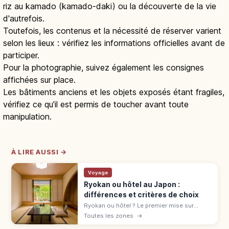
riz au kamado (kamado-daki) ou la découverte de la vie
d'autrefois.
Toutefois, les contenus et la nécessité de réserver varient
selon les lieux : vérifiez les informations officielles avant de
participer.
Pour la photographie, suivez également les consignes
affichées sur place.
Les bâtiments anciens et les objets exposés étant fragiles,
vérifiez ce qu'il est permis de toucher avant toute
manipulation.
À LIRE AUSSI →
Voyage
Ryokan ou hôtel au Japon :
différences et critères de choix
Ryokan ou hôtel ? Le premier mise sur
l'omotenashi : tatami, onsen, yukata,
Toutes les zones
→
kaiseki. L'hôtel offre variété et liberté.
Comparatif pour bien choisir.