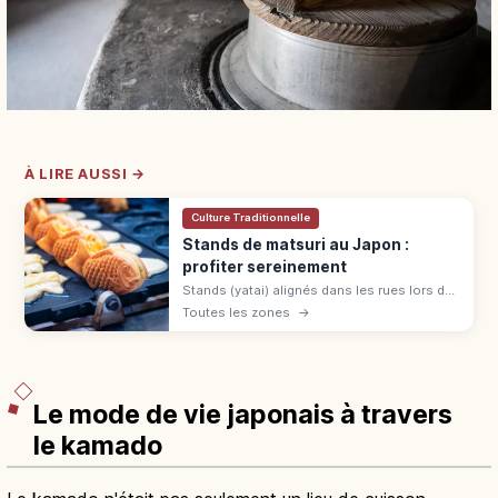
À LIRE AUSSI →
Culture Traditionnelle
Stands de matsuri au Japon :
profiter sereinement
Stands (yatai) alignés dans les rues lors des
matsuri japonais du printemps à l'automne :
Toutes les zones
→
yakisoba, baby castella et pommes
d'amour. File, commande et paiement.
Le mode de vie japonais à travers
le kamado