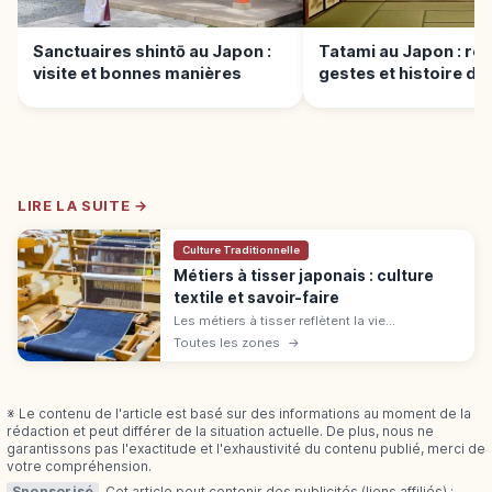
Sanctuaires shintō au Japon :
Tatami au Japon : règ
visite et bonnes manières
gestes et histoire du 
japonais
LIRE LA SUITE →
Culture Traditionnelle
Métiers à tisser japonais : culture
textile et savoir-faire
Les métiers à tisser reflètent la vie
quotidienne et l'esthétique japonaise. Guide
Toutes les zones
→
pour découvrir l'art textile, kimonos et objets
folkloriques en voyage.
※ Le contenu de l'article est basé sur des informations au moment de la
rédaction et peut différer de la situation actuelle. De plus, nous ne
garantissons pas l'exactitude et l'exhaustivité du contenu publié, merci de
votre compréhension.
Sponsorisé
Cet article peut contenir des publicités (liens affiliés) ;