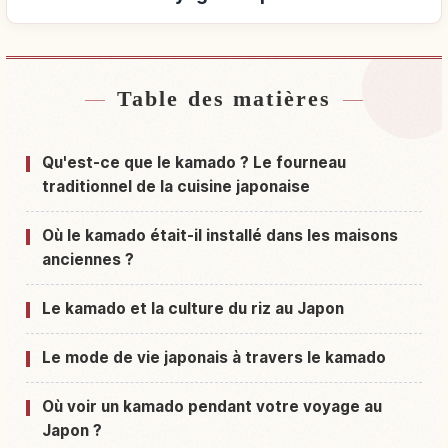
Table des matières
Hébergements près de Japon
↗
Activités à Japon
↗
Qu'est-ce que le kamado ? Le fourneau
traditionnel de la cuisine japonaise
Où le kamado était-il installé dans les maisons
anciennes ?
Le kamado et la culture du riz au Japon
Le mode de vie japonais à travers le kamado
Où voir un kamado pendant votre voyage au
Japon ?