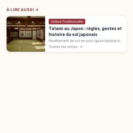
À LIRE AUSSI →
Culture Traditionnelle
Tatami au Japon : règles, gestes et
histoire du sol japonais
Revêtement de sol en jonc igusa typique du
washitsu, le tatami se généralise à l'époque
Toutes les zones
→
Muromachi. Règles : chaussettes, bord,
bagages en ryokan et auberge.