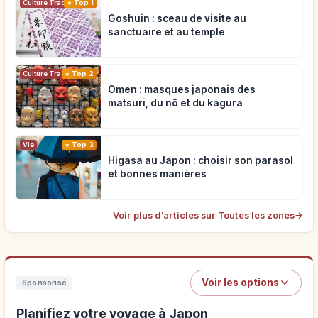
Top 1
Culture Traditionnelle
Goshuin : sceau de visite au
sanctuaire et au temple
Top 2
Culture Traditionnelle
Omen : masques japonais des
matsuri, du nô et du kagura
Vie
Top 3
Higasa au Japon : choisir son parasol
et bonnes manières
Voir plus d'articles sur Toutes les zones
→
Voir les options
Sponsorisé
Planifiez votre voyage à Japon