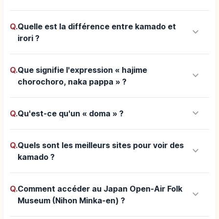
Q.
Quelle est la différence entre kamado et
keyboard_arrow_down
irori ?
Q.
Que signifie l'expression « hajime
keyboard_arrow_down
chorochoro, naka pappa » ?
keyboard_arrow_down
Q.
Qu'est-ce qu'un « doma » ?
Q.
Quels sont les meilleurs sites pour voir des
keyboard_arrow_down
kamado ?
Q.
Comment accéder au Japan Open-Air Folk
keyboard_arrow_down
Museum (Nihon Minka-en) ?