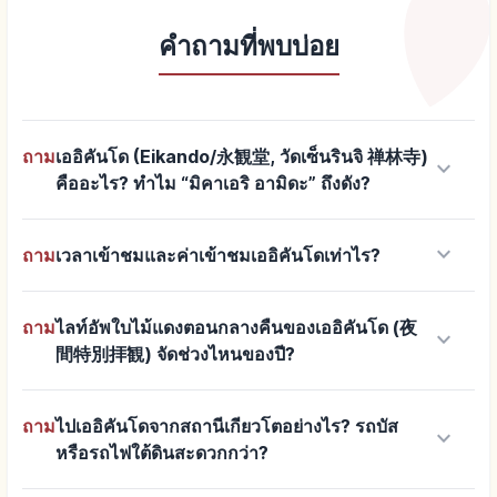
คำถามที่พบบ่อย
ถาม
เออิคันโด (Eikando/永観堂, วัดเซ็นรินจิ 禅林寺)
keyboard_arrow_down
คืออะไร? ทำไม “มิคาเอริ อามิดะ” ถึงดัง?
keyboard_arrow_down
ถาม
เวลาเข้าชมและค่าเข้าชมเออิคันโดเท่าไร?
ถาม
ไลท์อัพใบไม้แดงตอนกลางคืนของเออิคันโด (夜
keyboard_arrow_down
間特別拝観) จัดช่วงไหนของปี?
ถาม
ไปเออิคันโดจากสถานีเกียวโตอย่างไร? รถบัส
keyboard_arrow_down
หรือรถไฟใต้ดินสะดวกกว่า?