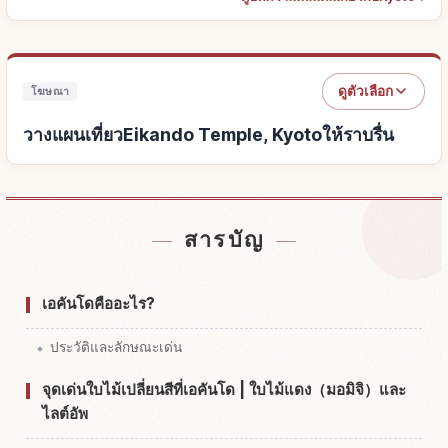
ดูตัวเลือก
โฆษณา
วางแผนเที่ยวEikando Temple, Kyotoให้ราบรื่น
หาที่พักใกล้Eikando Temple, Kyoto
↗
สารบัญ
หากิจกรรมในEikando Temple, Kyoto
↗
เอคันโดคืออะไร?
ประวัติและลักษณะเด่น
จุดเด่นใบไม้เปลี่ยนสีที่เอคันโด | ใบไม้แดง（มอมิจิ）และ
ไลต์อัพ