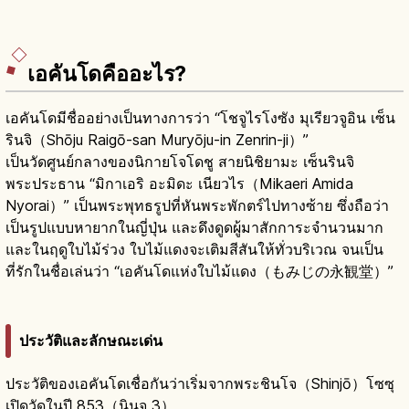
เอคันโดคืออะไร?
เอคันโดมีชื่ออย่างเป็นทางการว่า “โชจูไรโงซัง มุเรียวจูอิน เซ็น
รินจิ（Shōju Raigō-san Muryōju-in Zenrin-ji）”
เป็นวัดศูนย์กลางของนิกายโจโดชู สายนิชิยามะ เซ็นรินจิ
พระประธาน “มิกาเอริ อะมิดะ เนียวไร（Mikaeri Amida
Nyorai）” เป็นพระพุทธรูปที่หันพระพักตร์ไปทางซ้าย ซึ่งถือว่า
เป็นรูปแบบหายากในญี่ปุ่น และดึงดูดผู้มาสักการะจำนวนมาก
และในฤดูใบไม้ร่วง ใบไม้แดงจะเติมสีสันให้ทั่วบริเวณ จนเป็น
ที่รักในชื่อเล่นว่า “เอคันโดแห่งใบไม้แดง（もみじの永観堂）”
ประวัติและลักษณะเด่น
ประวัติของเอคันโดเชื่อกันว่าเริ่มจากพระชินโจ（Shinjō）โซซุ
เปิดวัดในปี 853（นินจู 3）