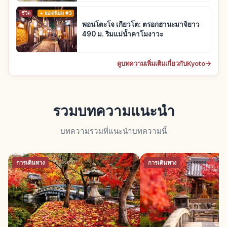
ชีวิต
ยอดนิยม #3
พอนโตะโจ เกียวโต: ตรอกฮานะมาจิยาว
490 ม. ริมแม่น้ำคาโมงาวะ
ดูบทความเพิ่มเติมเกี่ยวกับKyoto
→
รวมบทความแนะนำ
บทความรวมที่แนะนำบทความนี้
การเดินทาง
การเดินทาง