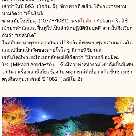
เล่าว่าในปี 863（โจกัน 5）จักรพรรดิเซอิวะได้พระราชทาน
นามวัดว่า “เซ็นรินจิ”
ช่วงสมัยโชเรียคุ（1077〜1081）พระ
โยคัง
（Yōkan）ริตสึชิ
เข้ามาพำนักและฟื้นฟูให้เป็นสำนักปฏิบัตินัมบุตสึ จากนั้นจึงเรียก
กันว่า “เอคันโด”
ในสมัยคามาคุระกล่าวกันว่าได้รับอิทธิพลของพุทธศาสนาโจโด
และเปลี่ยนเป็นวัดของสายโจโดชู นิกายนิชิยามะ
เอคันโดมีพระอมิดะเอกลักษณ์ที่เรียกว่า “มิกาเอริ อะมิดะ
โซ（Mikaeri Amida-zō）” ซึ่งมีท่วงท่าสง่างามโด่งดังเป็นพิเศษ
ว่ากันว่าเรื่องเล่านี้เกี่ยวข้องกับเหตุการณ์ที่เชื่อว่าเกิดขึ้นช่วงเช้า
ตรู่เดือนกุมภาพันธ์ ปี 1082（เออิโฮ 2）