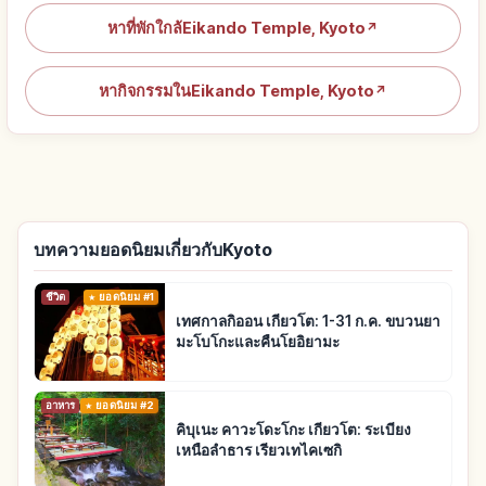
หาที่พักใกล้Eikando Temple, Kyoto
↗
หากิจกรรมในEikando Temple, Kyoto
↗
บทความยอดนิยมเกี่ยวกับKyoto
ชีวิต
ยอดนิยม #1
เทศกาลกิออน เกียวโต: 1-31 ก.ค. ขบวนยา
มะโบโกะและคืนโยอิยามะ
อาหาร
ยอดนิยม #2
คิบุเนะ คาวะโดะโกะ เกียวโต: ระเบียง
เหนือลำธาร เรียวเทไคเซกิ