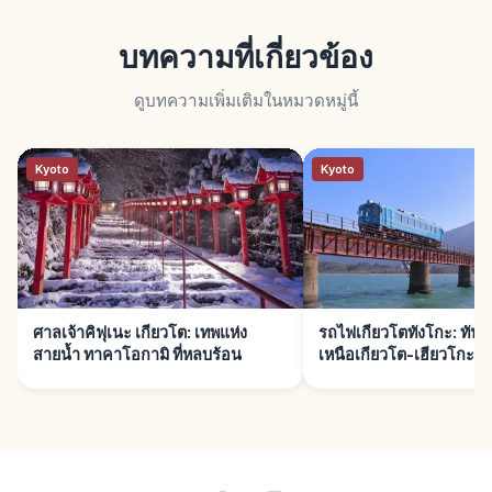
บทความที่เกี่ยวข้อง
ดูบทความเพิ่มเติมในหมวดหมู่นี้
Kyoto
Kyoto
ศาลเจ้าคิฟุเนะ เกียวโต: เทพแห่ง
รถไฟเกียวโตทังโกะ: ทันเท
สายน้ำ ทาคาโอกามิ ที่หลบร้อน
เหนือเกียวโต-เฮียวโกะ