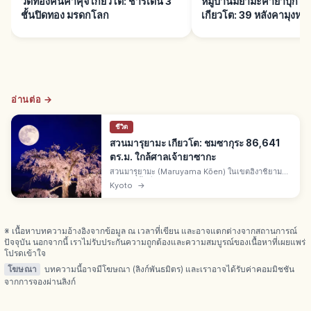
วัดทองคินคาคุจิ เกียวโต: ชาริเด็น 3
หมู่บ้านมิยามะคายาบุกิ
ชั้นปิดทอง มรดกโลก
เกียวโต: 39 หลังคามุงหญ้
อ่านต่อ →
ชีวิต
สวนมารุยามะ เกียวโต: ชมซากุระ 86,641
ตร.ม. ใกล้ศาลเจ้ายาซากะ
สวนมารุยามะ (Maruyama Kōen) ในเขตฮิงาชิยามะ
เกียวโต พื้นที่ 86,641 ตร.ม. เปิดปี 1886 สวน
Kyoto
→
สาธารณะเก่าแก่ของเกียวโต ติดศาลเจ้ายาซากะ จุดชม
ซากุระ "กิออนชิดาเระ"
※ เนื้อหาบทความอ้างอิงจากข้อมูล ณ เวลาที่เขียน และอาจแตกต่างจากสถานการณ์
ปัจจุบัน นอกจากนี้ เราไม่รับประกันความถูกต้องและความสมบูรณ์ของเนื้อหาที่เผยแพร่
โปรดเข้าใจ
โฆษณา
บทความนี้อาจมีโฆษณา (ลิงก์พันธมิตร) และเราอาจได้รับค่าคอมมิชชัน
จากการจองผ่านลิงก์