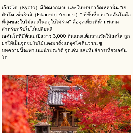
เกียวโต（Kyoto）มีวัดมากมาย และในบรรดาวัดเหล่านั้น “เอ
คันโด เซ็นรินจิ（Eikan-dō Zenrin-ji）” ที่ขึ้นชื่อว่า “เอคันโดคือ
ที่สุดของใบไม้แดงในฤดูใบไม้ร่วง” คือจุดเที่ยวที่ห้ามพลาด
สำหรับทริปใบไม้เปลี่ยนสี
เอคันโดที่มีต้นเมเปิลราว 3,000 ต้นแต่งแต้มลานวัดให้สดใส ถูก
ยกให้เป็นจุดชมใบไม้แดงมาตั้งแต่ยุคโคคินวากะชู
บทความนี้จะพาแนะนำประวัติ จุดเด่น และทิปส์การเที่ยวเอคัน
โด