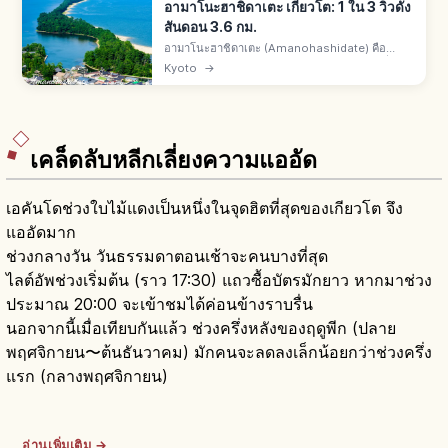
อามาโนะฮาชิดาเตะ เกียวโต: 1 ใน 3 วิวดัง
สันดอน 3.6 กม.
อามาโนะฮาชิดาเตะ (Amanohashidate) คือ
สันดอนทรายมิยาซุเหนือเกียวโต 1 ใน 3 วิวดังญี่ปุ่
Kyoto
→
นกับมัตสึชิมะและมิยาจิมะ ยาว 3.6 กม. ต้นสนกว่า
6,700 ต้น ทิวทัศน์งดงามพิเศษ
เคล็ดลับหลีกเลี่ยงความแออัด
เอคันโดช่วงใบไม้แดงเป็นหนึ่งในจุดฮิตที่สุดของเกียวโต จึง
แออัดมาก
ช่วงกลางวัน วันธรรมดาตอนเช้าจะคนบางที่สุด
ไลต์อัพช่วงเริ่มต้น (ราว 17:30) แถวซื้อบัตรมักยาว หากมาช่วง
ประมาณ 20:00 จะเข้าชมได้ค่อนข้างราบรื่น
นอกจากนี้เมื่อเทียบกันแล้ว ช่วงครึ่งหลังของฤดูพีก (ปลาย
พฤศจิกายน〜ต้นธันวาคม) มักคนจะลดลงเล็กน้อยกว่าช่วงครึ่ง
แรก (กลางพฤศจิกายน)
อ่านเพิ่มเติม →