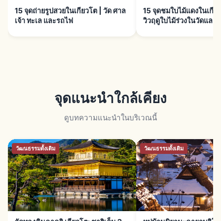
15 จุดถ่ายรูปสวยในเกียวโต | วัด ศาล
15 จุดชมใบไม้แดงในเกียว
เจ้า ทะเล และรถไฟ
วิวฤดูใบไม้ร่วงในวัดและ
จุดแนะนำใกล้เคียง
ดูบทความแนะนำในบริเวณนี้
วัฒนธรรมดั้งเดิม
วัฒนธรรมดั้งเดิม