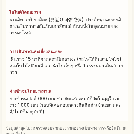
ไฮไลต์วัฒนธรรม
พระมิคาเอริ อามิดะ (見返り阿弥陀像): ประดิษฐานพระอมิ
ตาภะในท่าทางอันเป็นเอกลักษณ์ เป็นหนึ่งในจุดหมายของ
การมาไหว้
การเดินทางและเลี่ยงคนเยอะ
เดินราว 15 นาทีจากสถานีเคอาเงะ (รถไฟใต้ดินสายโทไซ)
ช่วงใบไม้เปลี่ยนสี แนะนำไปเช้าๆ หรือวันธรรมดาเดินสบาย
กว่า
ค่าเข้าชมโดยประมาณ
ค่าเข้าชมปกติ 600 เยน ช่วงจัดแสดงสมบัติวัดในฤดูใบไม้
ร่วง 1,000 เยน (รอบพิเศษตอนกลางคืนคิดค่าเข้าแยก และ
มี/ไม่มีขึ้นอยู่กับปี)
ข้อมูลล่าสุดโปรดตรวจสอบจากประกาศอย่างเป็นทางการหรือยืนยัน ณ
สถานที่จริง