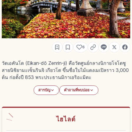
6
วัดเอคันโด (Eikan-dō Zenrin-ji) คือวัดศูนย์กลางนิกายโจโดชู
สายนิชิยามะเซ็นรินจิ เกียวโต ขึ้นชื่อใบไม้แดงเมเปิลราว 3,000
ต้น ก่อตั้งปี 853 พระประธานมิกาเอริอะมิดะ
สารบัญ
คำถามที่พบบ่อย
ไฮไลต์