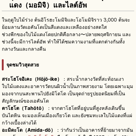
แดง（มอมิจิ）และไลต์อัพ
ในฤดูใบไม้ร่วง ต้นอิโรฮะโมมิจิและโอโมมิจิราว 3,000 ต้นจะ
ย้อมลานวัดเอคันโดเป็นสีแดงและเหลืองอย่างสดใส
ช่วงพีกของใบไม้แดงโดยปกติคือกลาง〜ปลายพฤศจิกายน และ
ช่วงนี้จะมีการไลต์อัพ ทำให้ได้ชมความงามที่แตกต่างกันทั้ง
กลางวันและกลางคืน
จุดชมวิวสุดสวย
สระโฮโจอิเคะ（Hōjō-ike）
：สระน้ำกลางวัดที่สะท้อนเงา
ใบไม้แดงและอาคารวัดบนผิวน้ำเป็นภาพสวยงาม โดยเฉพาะมุม
มองจากบนสะพานไปยังมิโดโด เป็นจุดถ่ายรูปยอดนิยมที่เป็น
สัญลักษณ์ของเอคันโด
ตาโฮโต（Tahōtō）
：จากตาโฮโตที่อยู่บนที่สูงหลังเดินขึ้น
บันไดหิน จะมองเห็นเมืองเกียวโต และยังชมทะเลใบไม้แดงที่แผ่
กว้างเบื้องล่างได้
อะมิดะโด（Amida-dō）
：ว่ากันว่าเป็นอาคารที่ย้ายมาจากมัน