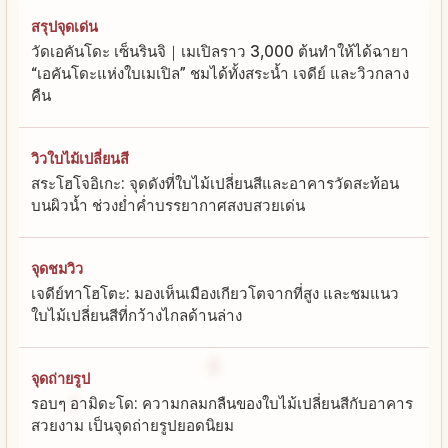
สรุปจุดเด่น
วัดเอคันโดะ เซ็นรินจิ｜เมเปิลราว 3,000 ต้นทำให้ได้ฉายา
“เอคันโดะแห่งใบเมเปิล” ชมได้ทั้งสระน้ำ เจดีย์ และวิวกลาง
คืน
วิวใบไม้เปลี่ยนสี
สระโฮโจอิเกะ: จุดดังที่ใบไม้เปลี่ยนสีและอาคารวัดสะท้อน
บนผิวน้ำ ช่วงย่ำค่ำบรรยากาศสงบสวยเด่น
จุดชมวิว
เจดีย์ทาโฮโตะ: มองเห็นเมืองเกียวโตจากที่สูง และชมแนว
ใบไม้เปลี่ยนสีที่กว้างไกลด้านล่าง
จุดถ่ายรูป
รอบๆ อามิดะโด: ความกลมกลืนของใบไม้เปลี่ยนสีกับอาคาร
สวยงาม เป็นจุดถ่ายรูปยอดนิยม