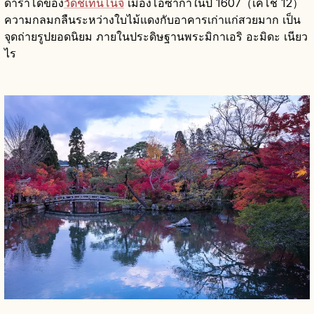
ดาราโดของ
วัดชิเท็นโนจิ
เมืองโอซาก้าในปี 1607（เคโช 12）
ความกลมกลืนระหว่างใบไม้แดงกับอาคารเก่าแก่สวยมาก เป็น
จุดถ่ายรูปยอดนิยม ภายในประดิษฐานพระมิกาเอริ อะมิดะ เนียว
ไร