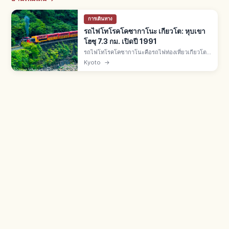
การเดินทาง
รถไฟโทโรคโคซากาโนะ เกียวโต: หุบเขา
โฮซุ 7.3 กม. เปิดปี 1991
รถไฟโทโรคโคซากาโนะคือรถไฟท่องเที่ยวเกียวโต
โทโรคโคซากะ-โทโรคโคคาเมโอกะ 7.3 กม. เปิดปี
Kyoto
→
1991 ใช้รางเก่า JR สายซันอิน มี 5 ตู้ โดยตู้ที่ 5 เปิด
โล่ง