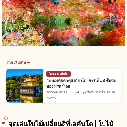
อ่านเพิ่มเติม →
วัฒนธรรมดั้งเดิม
วัดทองคินคาคุจิ เกียวโต: ชาริเด็น 3 ชั้นปิด
ทอง มรดกโลก
วัดทองคินคาคุจิ (Kinkaku-ji) ชื่อทางการโระคุอนจิ
คือวัดเขตคิตะเกียวโต ชาริเด็น 3 ชั้นปิดทองคำเปลว
Kyoto
→
สร้างโดยอาชิคางะ โยชิมิตสึยุคมุโรมาจิ มรดกโลกยู
เนสโกปี 1994
จุดเด่นใบไม้เปลี่ยนสีที่เอคันโด | ใบไม้