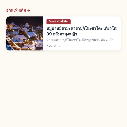
อ่านเพิ่มเติม →
วัฒนธรรมดั้งเดิม
หมู่บ้านมิยามะคายาบุกิโนะซาโตะ เกียวโต:
39 หลังคามุงหญ้า
มิยามะคายาบุกิโนะซาโตะคือหมู่บ้านนันทัน จ.เกียว
โต บ้านราว 50 หลัง มีหลังคามุงหญ้าคา 39 หลัง เขต
Kyoto
→
อนุรักษ์แห่งชาติปี 1993 และ Best Tourism
Village จาก UN Tourism