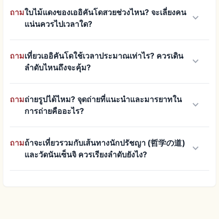
ถาม
ใบไม้แดงของเออิคันโดสวยช่วงไหน? จะเลี่ยงคน
keyboard_arrow_down
แน่นควรไปเวลาใด?
ถาม
เที่ยวเออิคันโดใช้เวลาประมาณเท่าไร? ควรเดิน
keyboard_arrow_down
ลำดับไหนถึงจะคุ้ม?
ถาม
ถ่ายรูปได้ไหม? จุดถ่ายที่แนะนำและมารยาทใน
keyboard_arrow_down
การถ่ายคืออะไร?
ถาม
ถ้าจะเที่ยวรวมกับเส้นทางนักปรัชญา (哲学の道)
keyboard_arrow_down
และวัดนันเซ็นจิ ควรเรียงลำดับยังไง?