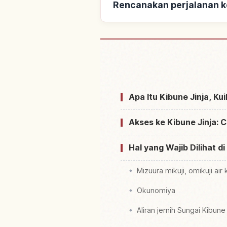
Rencanakan perjalanan ke
Cari penginapan dekat Ku
Apa Itu Kibune Jinja, Kui
Akses ke Kibune Jinja: 
Hal yang Wajib Dilihat di
Mizuura mikuji, omikuji air
Okunomiya
Aliran jernih Sungai Kib