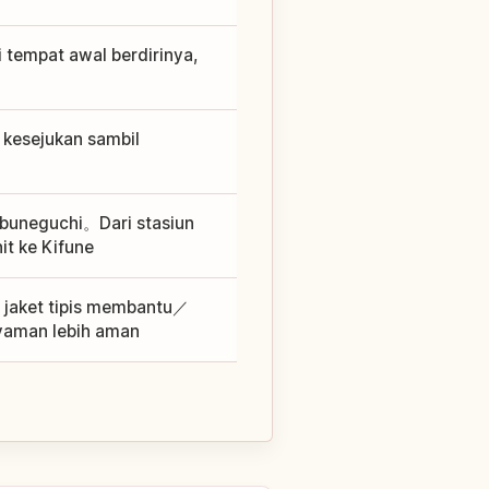
 tempat awal berdirinya,
 kesejukan sambil
ibuneguchi。Dari stasiun
nit ke Kifune
, jaket tipis membantu／
nyaman lebih aman