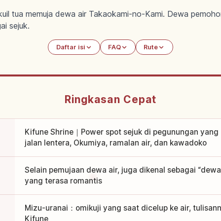
 kuil tua memuja dewa air Takaokami-no-Kami. Dewa pemohon
ai sejuk.
Daftar isi
FAQ
Rute
Ringkasan Cepat
Kifune Shrine｜Power spot sejuk di pegunungan yang 
jalan lentera, Okumiya, ramalan air, dan kawadoko
Selain pemujaan dewa air, juga dikenal sebagai “dew
yang terasa romantis
Mizu-uranai：omikuji yang saat dicelup ke air, tulisa
Kifune