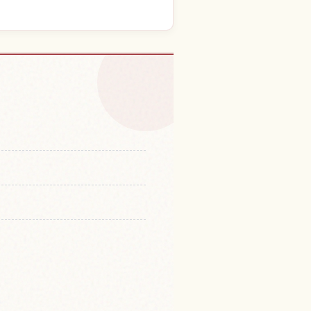
l Shinto Kifune, Kyoto
↗