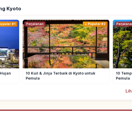
ng Kyoto
opuler #1
Perjalanan
Populer #2
Perjalana
 Hujan
10 Kuil & Jinja Terbaik di Kyoto untuk
10 Tempa
Pemula
Pemula
Lih