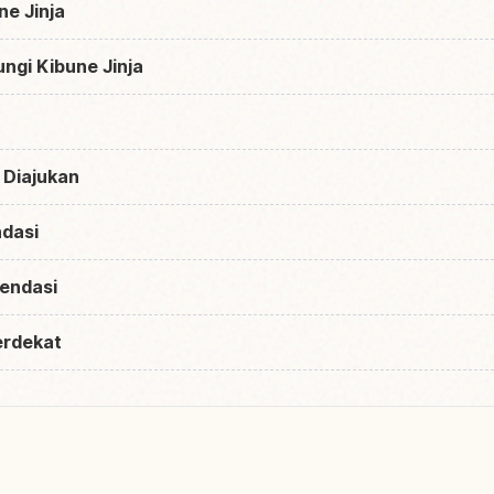
ne Jinja
ngi Kibune Jinja
 Diajukan
dasi
endasi
erdekat