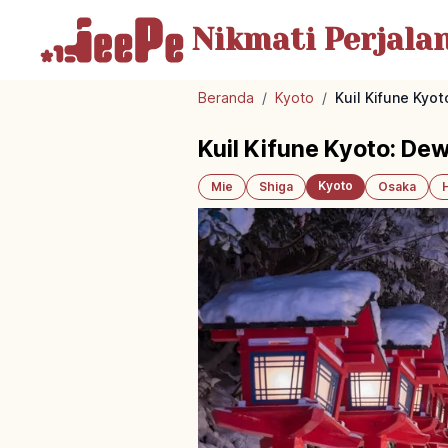
Nikmati Perjala
Beranda
/
Kyoto
/
Kuil Kifune Kyo
Kuil Kifune Kyoto: De
Kyoto
Mie
Shiga
Osaka