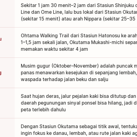
Sekitar 1 jam 30 menit–2 jam dari Stasiun Shinjuku
Line dan Ome Line, lalu bus lokal dari Stasiun Ok
(sekitar 15 menit) atau arah Nippara (sekitar 25–35
Ohtama Walking Trail dari Stasiun Hatonosu ke arah
u
1–1,5 jam sekali jalan, Okutama Mukashi-michi sepa
memakan waktu sekitar 4 jam
Musim gugur (Oktober–November) adalah puncak 
g
panas menawarkan kesejukan di sepanjang lembah,
waspada terhadap jalan beku dan salju
Saat hujan deras, jalur pejalan kaki bisa ditutup dan
daerah pegunungan sinyal ponsel bisa hilang, jadi
peta terlebih dahulu
Dengan Stasiun Okutama sebagai titik awal, tentuk
ingin fokus ke danau, lembah, atau rute jalan kaki