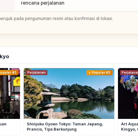
rencana perjalanan
merujuk pada pengumuman resmi atau konfirmasi di lokasi.
okyo
opuler #1
Perjalanan
Populer #2
Perjalana
uan
Shinjuku Gyoen Tokyo: Taman Jepang,
Art Aqua
Prancis, Tips Berkunjung
Kingyo, 