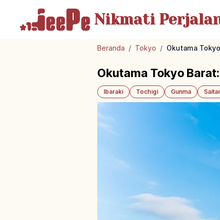
Nikmati Perjala
Beranda
/
Tokyo
/
Okutama Tokyo 
Okutama Tokyo Barat:
Ibaraki
Tochigi
Gunma
Sait