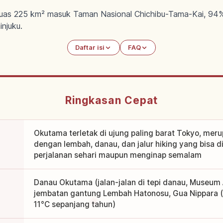
eluas 225 km² masuk Taman Nasional Chichibu-Tama-Kai, 94
njuku.
Daftar isi
FAQ
Ringkasan Cepat
Okutama terletak di ujung paling barat Tokyo, mer
dengan lembah, danau, dan jalur hiking yang bisa d
perjalanan sehari maupun menginap semalam
Danau Okutama (jalan-jalan di tepi danau, Museum Ai
jembatan gantung Lembah Hatonosu, Gua Nippara (
11°C sepanjang tahun)