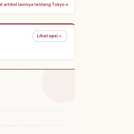
at artikel lainnya tentang Tokyo
→
Lihat opsi
di Okutama Machi
↗