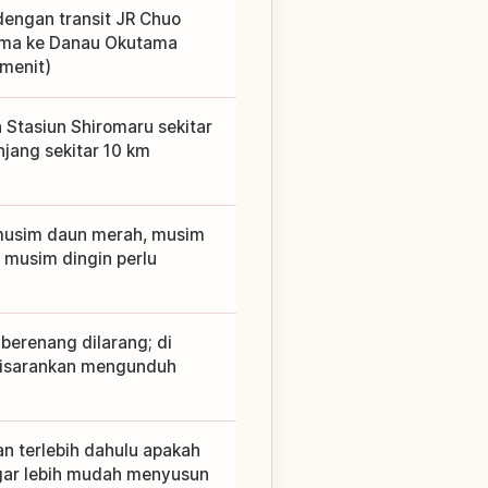
 dengan transit JR Chuo
utama ke Danau Okutama
 menit)
 Stasiun Shiromaru sekitar
njang sekitar 10 km
musim daun merah, musim
 musim dingin perlu
 berenang dilarang; di
 disarankan mengunduh
an terlebih dahulu apakah
 agar lebih mudah menyusun