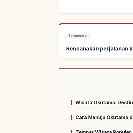
Bersponsor
Rencanakan perjalanan 
Cari penginapan de
Wisata Okutama: Destin
Cara Menuju Okutama da
Tempat Wisata Populer 