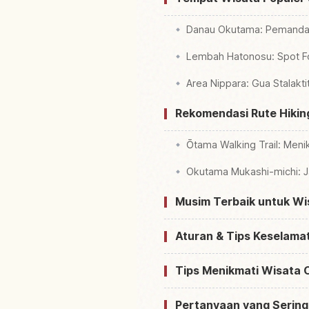
Danau Okutama: Pemand
Lembah Hatonosu: Spot F
Area Nippara: Gua Stalak
Rekomendasi Rute Hiki
Ōtama Walking Trail: Men
Okutama Mukashi-michi: Ja
Musim Terbaik untuk Wi
Aturan & Tips Keselam
Tips Menikmati Wisata
Pertanyaan yang Sering