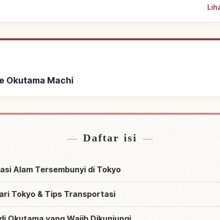
Lih
ke Okutama Machi
kat Okutama Machi
Cari aktivitas 
↗
Daftar isi
asi Alam Tersembunyi di Tokyo
ri Tokyo & Tips Transportasi
di Okutama yang Wajib Dikunjungi