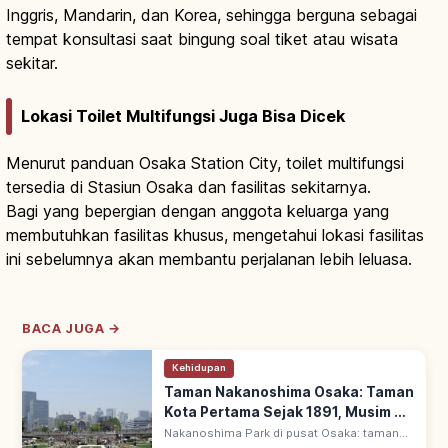
Inggris, Mandarin, dan Korea, sehingga berguna sebagai
tempat konsultasi saat bingung soal tiket atau wisata
sekitar.
Lokasi Toilet Multifungsi Juga Bisa Dicek
Menurut panduan Osaka Station City, toilet multifungsi
tersedia di Stasiun Osaka dan fasilitas sekitarnya.
Bagi yang bepergian dengan anggota keluarga yang
membutuhkan fasilitas khusus, mengetahui lokasi fasilitas
ini sebelumnya akan membantu perjalanan lebih leluasa.
BACA JUGA →
Kehidupan
Taman Nakanoshima Osaka: Taman
Kota Pertama Sejak 1891, Musim &
Area Utama
Nakanoshima Park di pusat Osaka: taman
kota pertama, dibuka 1891 (Meiji 24). 1,5 km