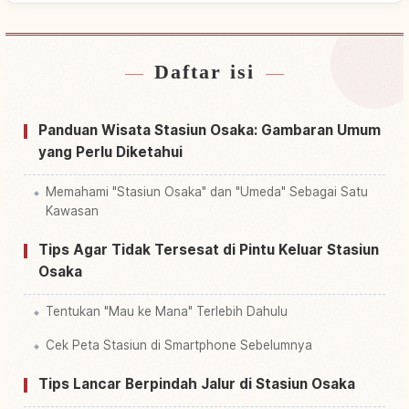
Daftar isi
Cari penginapan dekat Stasiun Osaka
↗
Cari aktivitas di Stasiun Osaka
↗
Panduan Wisata Stasiun Osaka: Gambaran Umum
yang Perlu Diketahui
Memahami "Stasiun Osaka" dan "Umeda" Sebagai Satu
Kawasan
Tips Agar Tidak Tersesat di Pintu Keluar Stasiun
Osaka
Tentukan "Mau ke Mana" Terlebih Dahulu
Cek Peta Stasiun di Smartphone Sebelumnya
Tips Lancar Berpindah Jalur di Stasiun Osaka