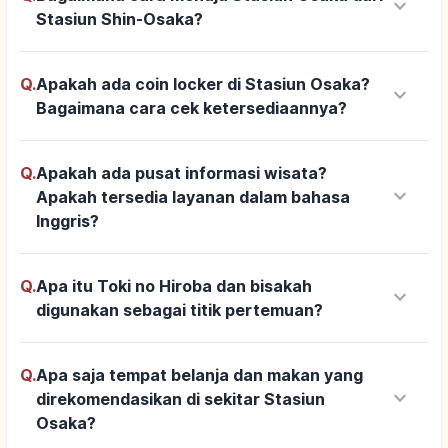
keyboard_arrow_down
Stasiun Shin-Osaka?
Q.
Apakah ada coin locker di Stasiun Osaka?
keyboard_arrow_down
Bagaimana cara cek ketersediaannya?
Q.
Apakah ada pusat informasi wisata?
keyboard_arrow_down
Apakah tersedia layanan dalam bahasa
Inggris?
Q.
Apa itu Toki no Hiroba dan bisakah
keyboard_arrow_down
digunakan sebagai titik pertemuan?
Q.
Apa saja tempat belanja dan makan yang
keyboard_arrow_down
direkomendasikan di sekitar Stasiun
Osaka?