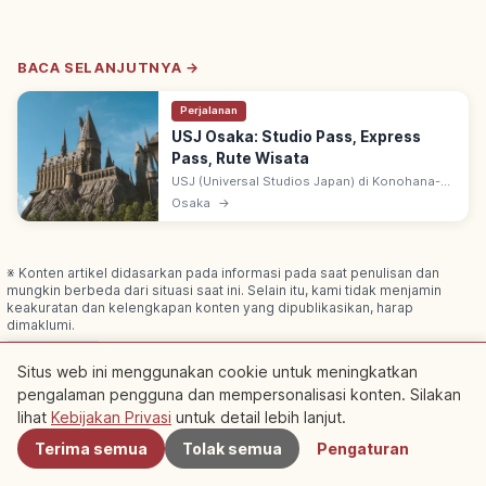
BACA SELANJUTNYA →
Perjalanan
USJ Osaka: Studio Pass, Express
Pass, Rute Wisata
USJ (Universal Studios Japan) di Konohana-
ku, Osaka diakses jalan kaki dari Stasiun
Osaka
→
Universal City JR Yumesaki. Pilih Studio Pass
& Express Pass.
※ Konten artikel didasarkan pada informasi pada saat penulisan dan
mungkin berbeda dari situasi saat ini. Selain itu, kami tidak menjamin
keakuratan dan kelengkapan konten yang dipublikasikan, harap
dimaklumi.
Bersponsor
Artikel ini mungkin berisi iklan (tautan afiliasi); kami dapat
memperoleh komisi dari pemesanan melalui tautan tersebut.
Situs web ini menggunakan cookie untuk meningkatkan
pengalaman pengguna dan mempersonalisasi konten. Silakan
Terdekat
lihat
Kebijakan Privasi
untuk detail lebih lanjut.
Terima semua
Tolak semua
Pengaturan
Artikel Terkait