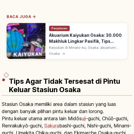
BACA JUGA →
Perjalanan
Akuarium Kaiyukan Osaka: 30.000
Makhluk Lingkar Pasifik, Tips
Berkunjung
Kaiyukan di Minato-ku, Osaka: akuarium
sejak 1990 bertema laut Lingkar Pasifik. 620
Osaka
→
spesies & 30.000 makhluk laut; tangki
'Samudra Pasifik' & jalur spiral.
Tips Agar Tidak Tersesat di Pintu
Keluar Stasiun Osaka
Stasiun Osaka memiliki area dalam stasiun yang luas
dengan banyak pilihan pintu keluar dan lorong.
Pintu keluar utama antara lain Midōs
uji
-guchi, Chūō-guchi,
Renrakukyō-guchi,
Sakura
bashi-guchi, Nishi-guchi, Minami-
guchi, Umekita Chika-guchi, dan Ekimarche Osaka-guchi.