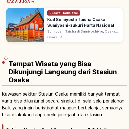
BACA JUGA →
Budaya Tradisional
Kuil Sumiyoshi Taisha Osaka:
Sumiyoshi-zukuri Harta Nasional
Sumiyoshi Taisha di Sumiyoshi-ku, Osaka:
kuil utama ~2.300 kuil Sumiyoshi.
Osaka
→
Hatsumode ~2 juta peziarah. Honden
bergaya Sumiyoshi-zukuri berstatus Harta
Nasional.
Tempat Wisata yang Bisa
Dikunjungi Langsung dari Stasiun
Osaka
Kawasan sekitar Stasiun Osaka memiliki banyak tempat
yang bisa dikunjungi secara singkat di sela-sela perjalanan.
Baik yang ingin beristirahat maupun berbelanja, semuanya
bisa dilakukan tanpa perlu jauh-jauh dari stasiun.