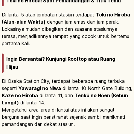
Toki no Hiroba: Spot Pemandangan & Titik Temu
Di lantai 5 atap jembatan stasiun terdapat
Toki no Hiroba
(Alun-alun Waktu)
dengan jam emas dan jam perak.
Lokasinya mudah dibagikan dan suasana stasiunnya
terasa, menjadikannya tempat yang cocok untuk bertemu
pertama kali.
Ingin Bersantai? Kunjungi Rooftop atau Ruang
Hijau
Di Osaka Station City, terdapat beberapa ruang terbuka
seperti
Yawaragi no Niwa
di lantai 10 North Gate Building,
Kaze no Hiroba
di lantai 11, dan
Tenkū no Nōen (Kebun
Langit)
di lantai 14.
Mengetahui area-area di lantai atas ini akan sangat
berguna saat ingin beristirahat sejenak sambil menikmati
pemandangan dari dekat stasiun.