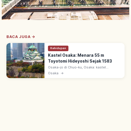
BACA JUGA →
Kehidupan
Kastel Osaka: Menara 55 m
Toyotomi Hideyoshi Sejak 1583
Osaka-jo di Chuo-ku, Osaka: kastel
Toyotomi Hideyoshi sejak 1583. Menara
Osaka
→
saat ini 1931 dari donasi warga, tinggi 55 m,
5 tingkat 8 lantai dengan museum sejarah.