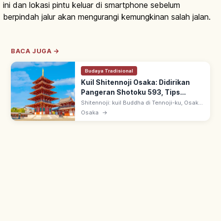
ini dan lokasi pintu keluar di smartphone sebelum
berpindah jalur akan mengurangi kemungkinan salah jalan.
BACA JUGA →
Budaya Tradisional
Kuil Shitennoji Osaka: Didirikan
Pangeran Shotoku 593, Tips
Berkunjung
Shitennoji: kuil Buddha di Tennoji-ku, Osaka,
didirikan Pangeran Shotoku tahun 593
Osaka
→
(Kaisar Suiko I). Pusat aliran Washu, pagoda
5 tingkat di area kompleks.