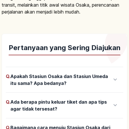
transit, melainkan titik awal wisata Osaka, perencanaan
perjalanan akan menjadi lebih mudah.
Pertanyaan yang Sering Diajukan
Q.
Apakah Stasiun Osaka dan Stasiun Umeda
keyboard_arrow_down
itu sama? Apa bedanya?
Q.
Ada berapa pintu keluar tiket dan apa tips
keyboard_arrow_down
agar tidak tersesat?
Q.
Bagaimana cara menuju Stasiun Osaka dari