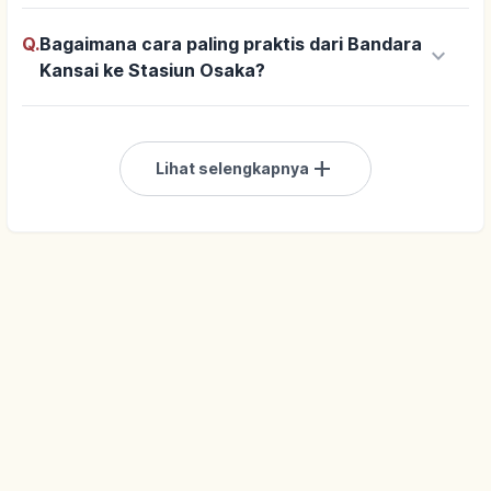
Q.
Bagaimana cara paling praktis dari Bandara
keyboard_arrow_down
Kansai ke Stasiun Osaka?
add
Lihat selengkapnya