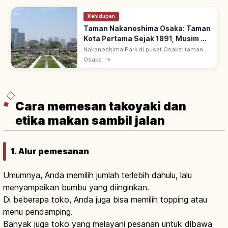
Kehidupan
Taman Nakanoshima Osaka: Taman
Kota Pertama Sejak 1891, Musim &
Area Utama
Nakanoshima Park di pusat Osaka: taman
kota pertama, dibuka 1891 (Meiji 24). 1,5 km
Osaka
→
antara Sungai Dojima & Tosabori—taman
mawar, bangunan bersejarah, jogging.
Cara memesan takoyaki dan
etika makan sambil jalan
1. Alur pemesanan
Umumnya, Anda memilih jumlah terlebih dahulu, lalu
menyampaikan bumbu yang diinginkan.
Di beberapa toko, Anda juga bisa memilih topping atau
menu pendamping.
Banyak juga toko yang melayani pesanan untuk dibawa