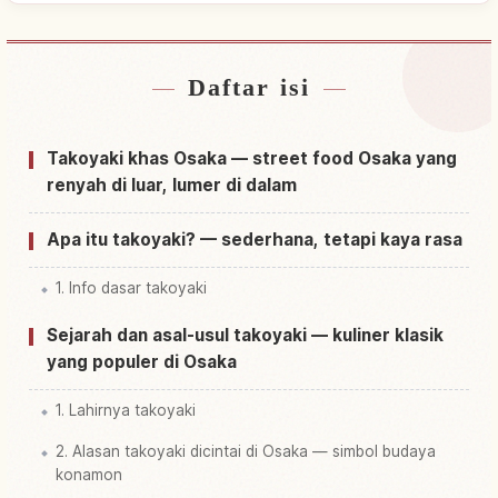
Daftar isi
Cari penginapan dekat Dotonbori
↗
Cari aktivitas di Dotonbori
↗
Takoyaki khas Osaka — street food Osaka yang
renyah di luar, lumer di dalam
Apa itu takoyaki? — sederhana, tetapi kaya rasa
1. Info dasar takoyaki
Sejarah dan asal-usul takoyaki — kuliner klasik
yang populer di Osaka
1. Lahirnya takoyaki
2. Alasan takoyaki dicintai di Osaka — simbol budaya
konamon