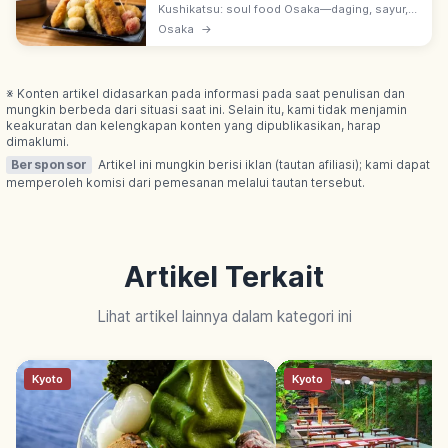
Kushikatsu: soul food Osaka—daging, sayur,
seafood ditusuk lalu digoreng renyah.
Osaka
→
Berpusat di Shinsekai, dengan aturan ikonik
'jangan celup saus dua kali'.
※ Konten artikel didasarkan pada informasi pada saat penulisan dan
mungkin berbeda dari situasi saat ini. Selain itu, kami tidak menjamin
keakuratan dan kelengkapan konten yang dipublikasikan, harap
dimaklumi.
Bersponsor
Artikel ini mungkin berisi iklan (tautan afiliasi); kami dapat
memperoleh komisi dari pemesanan melalui tautan tersebut.
Artikel Terkait
Lihat artikel lainnya dalam kategori ini
Kyoto
Kyoto