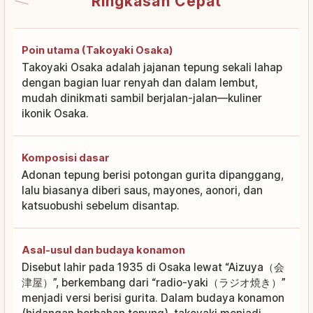
Ringkasan Cepat
Poin utama (Takoyaki Osaka)
Takoyaki Osaka adalah jajanan tepung sekali lahap
dengan bagian luar renyah dan dalam lembut,
mudah dinikmati sambil berjalan-jalan—kuliner
ikonik Osaka.
Komposisi dasar
Adonan tepung berisi potongan gurita dipanggang,
lalu biasanya diberi saus, mayones, aonori, dan
katsuobushi sebelum disantap.
Asal-usul dan budaya konamon
Disebut lahir pada 1935 di Osaka lewat “Aizuya（会
津屋）”, berkembang dari “radio-yaki（ラジオ焼き）”
menjadi versi berisi gurita. Dalam budaya konamon