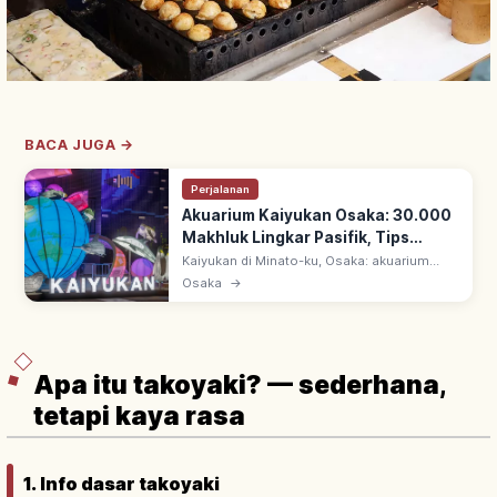
BACA JUGA →
Perjalanan
Akuarium Kaiyukan Osaka: 30.000
Makhluk Lingkar Pasifik, Tips
Berkunjung
Kaiyukan di Minato-ku, Osaka: akuarium
sejak 1990 bertema laut Lingkar Pasifik. 620
Osaka
→
spesies & 30.000 makhluk laut; tangki
'Samudra Pasifik' & jalur spiral.
Apa itu takoyaki? — sederhana,
tetapi kaya rasa
1. Info dasar takoyaki