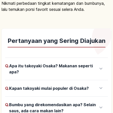
Nikmati perbedaan tingkat kematangan dan bumbunya,
lalu temukan porsi favorit sesuai selera Anda.
Pertanyaan yang Sering Diajukan
Q.
Apa itu takoyaki Osaka? Makanan seperti
keyboard_arrow_down
apa?
keyboard_arrow_down
Q.
Kapan takoyaki mulai populer di Osaka?
Q.
Bumbu yang direkomendasikan apa? Selain
keyboard_arrow_down
saus, ada cara makan lain?