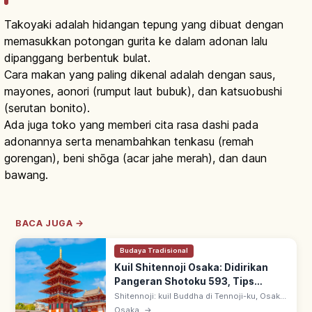
Takoyaki adalah hidangan tepung yang dibuat dengan
memasukkan potongan gurita ke dalam adonan lalu
dipanggang berbentuk bulat.
Cara makan yang paling dikenal adalah dengan saus,
mayones, aonori (rumput laut bubuk), dan katsuobushi
(serutan bonito).
Ada juga toko yang memberi cita rasa dashi pada
adonannya serta menambahkan tenkasu (remah
gorengan), beni shōga (acar jahe merah), dan daun
bawang.
BACA JUGA →
Budaya Tradisional
Kuil Shitennoji Osaka: Didirikan
Pangeran Shotoku 593, Tips
Berkunjung
Shitennoji: kuil Buddha di Tennoji-ku, Osaka,
didirikan Pangeran Shotoku tahun 593
Osaka
→