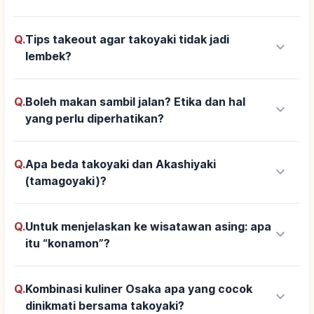
Q.
Tips takeout agar takoyaki tidak jadi
keyboard_arrow_down
lembek?
Q.
Boleh makan sambil jalan? Etika dan hal
keyboard_arrow_down
yang perlu diperhatikan?
Q.
Apa beda takoyaki dan Akashiyaki
keyboard_arrow_down
(tamagoyaki)?
Q.
Untuk menjelaskan ke wisatawan asing: apa
keyboard_arrow_down
itu “konamon”?
Q.
Kombinasi kuliner Osaka apa yang cocok
keyboard_arrow_down
dinikmati bersama takoyaki?