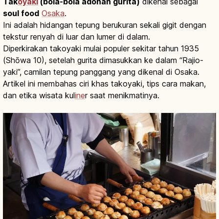
Tak
oyaki
(bola-bola adonan gurita)
dikenal sebagai
soul food
Osaka
.
Ini adalah hidangan tepung berukuran sekali gigit dengan
tekstur renyah di luar dan lumer di dalam.
Diperkirakan takoyaki mulai populer sekitar tahun 1935
(Shōwa 10), setelah gurita dimasukkan ke dalam “Rajio-
yaki”, camilan tepung panggang yang dikenal di Osaka.
Artikel ini membahas ciri khas takoyaki, tips cara makan,
dan etika wisata kul
ine
r saat menikmatinya.