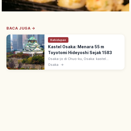
BACA JUGA →
Kehidupan
Kastel Osaka: Menara 55 m
Toyotomi Hideyoshi Sejak 1583
Osaka-jo di Chuo-ku, Osaka: kastel
Toyotomi Hideyoshi sejak 1583. Menara
Osaka
→
saat ini 1931 dari donasi warga, tinggi 55 m,
5 tingkat 8 lantai dengan museum sejarah.