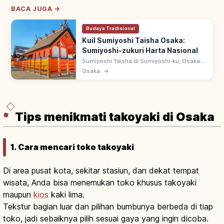
BACA JUGA →
Budaya Tradisional
Kuil Sumiyoshi Taisha Osaka:
Sumiyoshi-zukuri Harta Nasional
Sumiyoshi Taisha di Sumiyoshi-ku, Osaka:
kuil utama ~2.300 kuil Sumiyoshi.
Osaka
→
Hatsumode ~2 juta peziarah. Honden
bergaya Sumiyoshi-zukuri berstatus Harta
Nasional.
Tips menikmati takoyaki di Osaka
1. Cara mencari toko takoyaki
Di area pusat kota, sekitar stasiun, dan dekat tempat
wisata, Anda bisa menemukan toko khusus takoyaki
maupun
kios
kaki lima.
Tekstur bagian luar dan pilihan bumbunya berbeda di tiap
toko, jadi sebaiknya pilih sesuai gaya yang ingin dicoba.