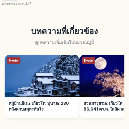
จากการจองผ่านลิงก์
บทความที่เกี่ยวข้อง
ดูบทความเพิ่มเติมในหมวดหมู่นี้
Kyoto
Kyoto
หมู่บ้านอิเนะ เกียวโต: ฟุนายะ 230
สวนมารุยามะ เกียวโต: ช
หลังคาบสมุทรทันโง
86,641 ตร.ม. ใกล้ศาลเจ