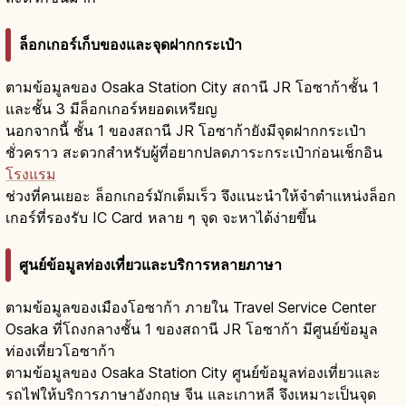
ล็อกเกอร์เก็บของและจุดฝากกระเป๋า
ตามข้อมูลของ Osaka Station City สถานี JR โอซาก้าชั้น 1
และชั้น 3 มีล็อกเกอร์หยอดเหรียญ
นอกจากนี้ ชั้น 1 ของสถานี JR โอซาก้ายังมีจุดฝากกระเป๋า
ชั่วคราว สะดวกสำหรับผู้ที่อยากปลดภาระกระเป๋าก่อนเช็กอิน
โรงแรม
ช่วงที่คนเยอะ ล็อกเกอร์มักเต็มเร็ว จึงแนะนำให้จำตำแหน่งล็อก
เกอร์ที่รองรับ IC Card หลาย ๆ จุด จะหาได้ง่ายขึ้น
ศูนย์ข้อมูลท่องเที่ยวและบริการหลายภาษา
ตามข้อมูลของเมืองโอซาก้า ภายใน Travel Service Center
Osaka ที่โถงกลางชั้น 1 ของสถานี JR โอซาก้า มีศูนย์ข้อมูล
ท่องเที่ยวโอซาก้า
ตามข้อมูลของ Osaka Station City ศูนย์ข้อมูลท่องเที่ยวและ
รถไฟให้บริการภาษาอังกฤษ จีน และเกาหลี จึงเหมาะเป็นจุด