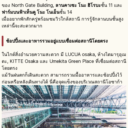
ของ North Gate Building,
ลานคาเซะ โนะ ฮิโรบะ
ชั้น 11 และ
ฟาร์มบนฟ้าเท็นคู โนะ โนเอ็น
ชั้น 14
เมื่ออยากพักสักครู่พร้อมชมวิวใกล้สถานี การรู้จักลานบนชั้นสูง
เหล่านี้จะสะดวกมาก
ช้อปปิ้งและอาหารรวมอยู่แบบเชื่อมต่อสถานีโดยตรง
ในไกด์สิ่งอำนวยความสะดวก มี LUCUA osaka, ห้างไดมารุอุเม
ดะ, KITTE Osaka และ Umekita Green Place ที่เชื่อมต่อสถานี
โดยตรง
แม้วันฝนตกก็เดินสะดวก สามารถรวมมื้ออาหารและช้อปปิ้งไว้
ก่อนหรือหลังเดินทางได้ นี่คือจุดแข็งของบริเวณสถานีโอซาก้า