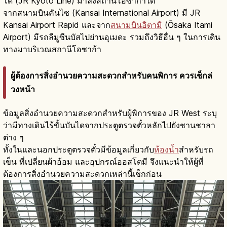
โด (JR Kyoto Line) มาลงสถานีโอซาก้าได้
จากสนามบินคันไซ (Kansai International Airport) มี JR
Kansai Airport Rapid และจาก
สนามบินอิตามิ
(Ōsaka Itami
Airport) มีรถลีมูซีนบัสไปย่านอุเมดะ รวมถึงวิธีอื่น ๆ ในการเดิน
ทางมาบริเวณสถานีโอซาก้า
ผู้ต้องการสิ่งอำนวยความสะดวกสำหรับคนพิการ ควรเช็กล่
วงหน้า
ข้อมูลสิ่งอำนวยความสะดวกสำหรับผู้พิการของ JR West ระบุ
ว่ามีทางเดินไร้ขั้นบันไดจากประตูตรวจตั๋วหลักไปยังชานชาลา
ต่าง ๆ
ทั้งในและนอกประตูตรวจตั๋วมีข้อมูลเกี่ยวกับ
ห้องน้ำ
สำหรับรถ
เข็น ที่เปลี่ยนผ้าอ้อม และอุปกรณ์ออสโตมี จึงแนะนำให้ผู้ที่
ต้องการสิ่งอำนวยความสะดวกเหล่านี้เช็กก่อน