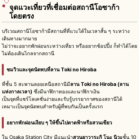
จุดแวะเที่ยวที่เชื่อมต่อสถานีโอซาก้า
โดยตรง
บริเวณสถานีโอซาก้ามีสถานที่ที่แวะได้ในเวลาสั้น ๆ ระหว่าง
เดินทางมากมาย
ไม่ว่าจะอยากพักผ่อนระหว่างเที่ยว หรืออยากช้อปปิ้ง ก็ทำได้โดย
ไม่ต้องเดินไกลจากสถานี
ชมวิวและจุดนัดพบที่ลาน Toki no Hiroba
ที่ชั้น 5 สะพานลอยเหนือสถานีมี
ลาน Toki no Hiroba (ลาน
แห่งกาลเวลา)
ซึ่งมีนาฬิกาทองและนาฬิกาเงิน
เป็นจุดที่แชร์โลเคชั่นง่ายและรับรู้บรรยากาศของสถานีได้
เหมาะเป็นจุดนัดพบสำหรับผู้ที่พบกันเป็นครั้งแรก
อยากพักผ่อนเงียบ ๆ ให้ขึ้นไปดาดฟ้าหรือสวนเขียว
ใน Osaka Station City มีแนะนำ
สวนยาวาระกิ โนะ นิวะ
ชั้น 10