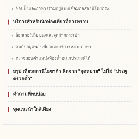
ช้อปปิ้งและอาหารรวมอยู่แบบเชื่อมต่อสถานีโดยตรง
บริการสำหรับนักท่องเที่ยวที่ควรทราบ
ล็อกเกอร์เก็บของและจุดฝากกระเป๋า
ศูนย์ข้อมูลท่องเที่ยวและบริการหลายภาษา
ตรวจสอบตำแหน่งห้องน้ำอเนกประสงค์ได้
สรุป เที่ยวสถานีโอซาก้า คิดจาก "จุดหมาย" ไม่ใช่ "ประตู
ตรวจตั๋ว"
คำถามที่พบบ่อย
จุดแนะนำใกล้เคียง