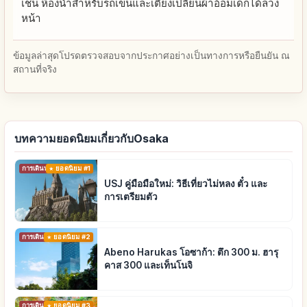
เช่น ห้องน้ำสำหรับรถเข็นและเตียงเปลี่ยนผ้าอ้อมเด็กได้ล่วง
หน้า
ข้อมูลล่าสุดโปรดตรวจสอบจากประกาศอย่างเป็นทางการหรือยืนยัน ณ
สถานที่จริง
บทความยอดนิยมเกี่ยวกับOsaka
การเดินทาง
ยอดนิยม #1
USJ คู่มือมือใหม่: วิธีเที่ยวไม่หลง ตั๋ว และ
การเตรียมตัว
การเดินทาง
ยอดนิยม #2
Abeno Harukas โอซาก้า: ตึก 300 ม. ฮารุ
คาส 300 และเท็นโนจิ
การเดินทาง
ยอดนิยม #3