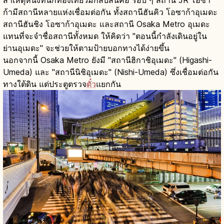
ก้ามีสถานีหลายแห่งเชื่อมต่อกัน ทั้งสถานีฮันคิว โอซาก้าอุเมดะ
สถานีฮันชิง โอซาก้าอุเมดะ และสถานี Osaka Metro อุเมดะ
แทนที่จะจำชื่อสถานีทั้งหมด ให้คิดว่า "ตอนนี้กำลังเดินอยู่ใน
ย่านอุเมดะ" จะช่วยให้ตามป้ายบอกทางได้ง่ายขึ้น
นอกจากนี้ Osaka Metro ยังมี "สถานีฮิกาชิอุเมดะ" (Higashi-
Umeda) และ "สถานีนิชิอุเมดะ" (Nishi-Umeda) ซึ่งเชื่อมต่อกัน
ทางใต้ดิน แต่ประตูตรวจ
ตั๋ว
แยกกัน