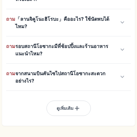
ถาม
「ลานจิคูโนะฮิโรบะ」คืออะไร? ใช้นัดพบได้
keyboard_arrow_down
ไหม?
ถาม
รอบสถานีโอซากะมีที่ช้อปปิ้งและร้านอาหาร
keyboard_arrow_down
แนะนำไหม?
ถาม
จากสนามบินคันไซไปสถานีโอซากะสะดวก
keyboard_arrow_down
อย่างไร?
add
ดูเพิ่มเติม